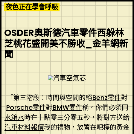
Skip
夜色正在學會呼吸
to
content
OSDER奧斯德汽車零件西躲林
芝桃花盛開美不勝收_金羊網新
聞
汽車空氣芯
「第三階段：時間與空間的絕
Benz零件
對
Porsche零件
對
BMW零件
稱。你們必須同
水箱水
時在十點零三分零五秒，將對方送給
汽車材料報價
我的禮物，放置在吧檯的黃金