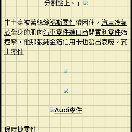
分割點上。」
牛土豪被蕾絲絲
福斯零件
帶困住，
汽車冷氣
芯
全身的肌肉
汽車零件進口商
開
賓利零件
始
痙攣，他那張純金箔信用卡也發出哀嚎。
賓
士零件
Audi零件
保時捷零件