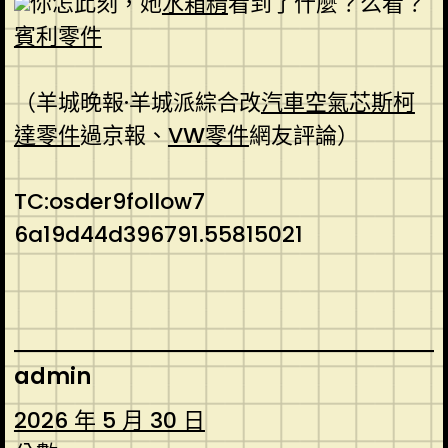
你怎此刻，她
水箱精
看到了什麼？么看？
賓利零件
（羊城晚報·羊城派綜合改
汽車空氣芯
斯柯
達零件
過京報、
VW零件
網友評論）
TC:osder9follow7
6a19d44d396791.55815021
admin
2026 年 5 月 30 日