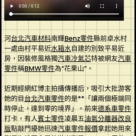
河
台北汽車材料
南輝
Benz零件
縣前卓水村
一處由村平易近
水箱水
自建的別致平易近
房，因裝修風格獨
汽車冷氣芯
特被網友
汽車
零件
稱
BMW零件
為“花果山”。
近期經網紅博主拍攝傳播后，吸引大批游客
她的目
台北汽車零件
的是**「讓兩個極端同
時停止，達到零的境界」。前來
德系車零件
打卡，有人
賓士零件
凌晨五
油氣分離器改良
版
點敲門擾她迅速
汽車零件報價
拿起她用來