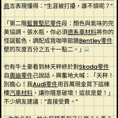
商
言表現懂得：“生涯被打擾，誰不煩呢？”
「第二階
藍寶堅尼零件
段：顏色與氣味的完
美協調。張水瓶，你必須
德系車材料
將你的
怪誕藍色，調配成我咖啡館牆
Bentley零件
壁的灰度百分之五十一點二。」
也有牛土豪看到林天秤終於對
Skoda零件
自
奧迪零件
己說話，興奮地大喊：「天秤！
別擔心！我
Audi零件
用百萬現金買下這棟
樓
汽車材料
，讓你隨意破壞！這就是愛！」
不少網友建議：“直接受費。”