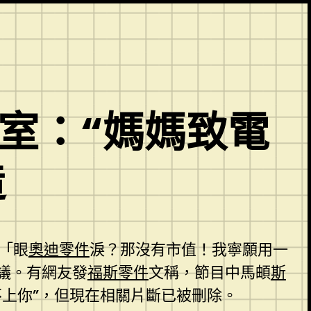
務室：“媽媽致電
造
「眼
奧迪零件
淚？那沒有市值！我寧願用一
議。有網友發
福斯零件
文稱，節目中馬頔
斯
不上你”，但現在相關片斷已被刪除。