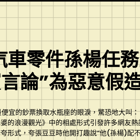
德汽車零件孫楊任
言論”為惡意假
用最便宜的鈔票換取水瓶座的眼淚，驚恐地大叫：
老婆的浪漫觀光》中的相處形式引發許多網友熱
夸形式，夸張豆豆時他開打趣說“他(孫楊)配