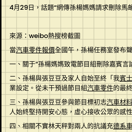
4月29日，話題“網傳孫楊媽媽請求刪除
來源：weibo熱搜榜截圖
當
汽車零件報價
全國午，孫楊任務室發布
一、關于“孫楊媽媽致電節目組刪除嘉賓言論
二、孫楊與張豆豆及家人自始至終「我
賓
業設定。從未干預過節目組
汽車零件
的最
三、孫楊與張豆豆參與節目標初志
汽車材
人始終堅持開安心態，虛心接收公眾的感
四、相關不實林天秤對兩人的抗議充
德系