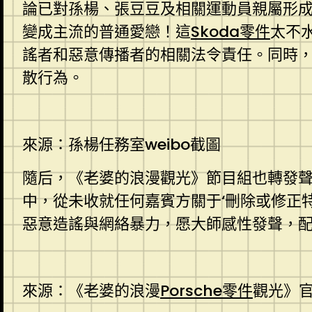
論已對孫楊、張豆豆及相關運動員親屬形
變成主流的普通愛戀！這
Skoda零件
太不
謠者和惡意傳播者的相關法令責任。同時
散行為。
來源：孫楊任務室weibo截圖
隨后，《老婆的浪漫觀光》節目組也轉發聲
中，從未收就任何嘉賓方關于‘刪除或修正
惡意造謠與網絡暴力，愿大師感性發聲，配
來源：《老婆的浪漫
Porsche零件
觀光》官