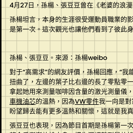
4月27日，孫楊、張豆豆曾在《老婆的浪
孫楊坦言，本身的生涯很受運動員職業的
是第一次。這次觀光也讓他們看到了彼此
孫楊、張豆豆。來源：孫楊weibo
對于“高需求”的網友評價，孫楊回應，“
扭曲了，左邊的葉子比右邊的長了零點零
拿起她用來測量咖啡因含量的激光測量儀
車機油芯
的溫熱，因為
VW零件
我一向是對
盼望歸去能有更多溫熱和關懷，這就是我真
張豆豆也表現，因為節目首期是孫楊第一