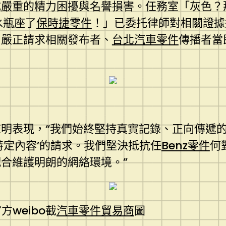
成嚴重的精力困擾與名譽損害。任務室「灰色？
水瓶座了
保時捷零件
！」已委托律師對相關證據
，嚴正請求相關發布者、
台北汽車零件
傳播者當
明表現，“我們始終堅持真實記錄、正向傳遞
特定內容’的請求。我們堅決抵抗任
Benz零件
何
合維護明朗的網絡環境。”
方weibo截
汽車零件貿易商
圖