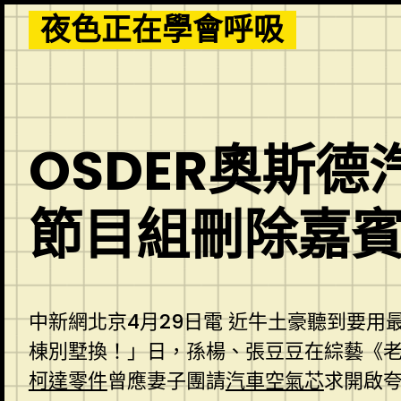
Skip
夜色正在學會呼吸
to
content
OSDER奧斯
節目組刪除嘉賓
中新網北京4月29日電 近牛土豪聽到要
棟別墅換！」日，孫楊、張豆豆在綜藝《
柯達零件
曾應妻子團請
汽車空氣芯
求開啟夸