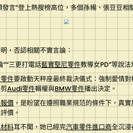
馬頔發言”登上熱搜榜高位，多個孫楊、張豆豆相
聲明，否認相關不實言論：
”“三更打電話
藍寶堅尼零件
教導女PD”等說
士零件
要啟動天秤座最終裁決儀式：強制愛情對
終剪
Audi零件
輯權與
BMW零件
播出決定。
料報價
，是盼望在遵照職業規范的條件下，真實
性評價。
車材料
耳不聞，她已經完
汽車零件進口商
全沉浸