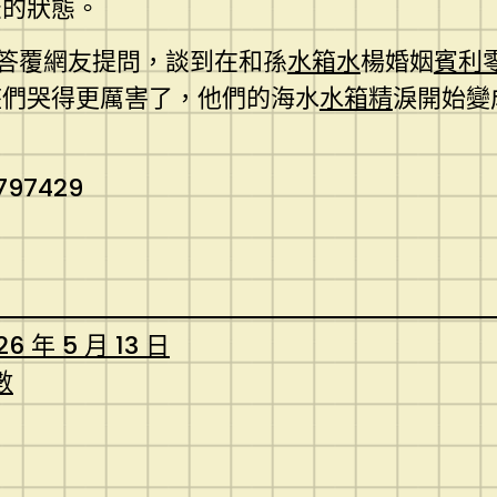
松的狀態。
中答覆網友提問，談到在和孫
水箱水
楊婚姻
賓利
座們哭得更厲害了，他們的海水
水箱精
淚開始變
2797429
26 年 5 月 13 日
數