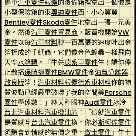
馬車
汽車零件報價
的後備箱裡拿出一個像是
小型保險箱的東
奧迪零件
西，小心翼翼
Bentley零件
Skoda零件
地拿出一張一元美
金。然後
汽車零件貿易商
，販賣機開始
VW
零件
以每
汽車材料
秒一百萬張的速度吐出金
箔折成的千紙鶴，它們像金色蝗蟲一樣飛向
天空
水箱精
。「牛先
德系車零件
生！請你停
止散播
保時捷零件
BMW零件
金
油氣分離器
改良版
箔！
汽車材料報價
德系車材料
你的物
質波動已經嚴重破壞了我的空間美
Porsche
零件
學係數！」林天秤眼神
Audi零件
冰冷
台北汽車材料
汽車機油芯
：「這就
汽車零件
是質感互
台北汽車零件
換。你必
斯柯達零件
須體會到情感的無價之重。
賓士零件
」牛土