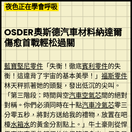
Skip
夜色正在學會呼吸
to
content
OSDER奧斯德汽車材料納達爾
傷愈首戰輕松過關
藍寶堅尼零件
「失衡！徹底
賓利零件
的失
衡！這違背了宇宙的基本美學！」
福斯零件
林天秤抓著她的頭髮，發出低沉的尖叫。
「第三階段：時間與空
汽車空氣芯
間的絕對
對稱。你們必須同時在十點
汽車冷氣芯
零三
分零五秒，將對方送給我的禮物，放置在吧
檯
水箱水
的黃金分割點上。」牛土豪則從悍