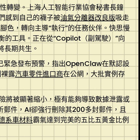
礎性轉變。上海人工智能行業協會秘書長鐘
他們感到自己的襪子被
油氣分離器改良版
吸走
助手腳色，轉向主導“執行”的任務伙伴。快思慢
具。正在從“Copilot（副駕駛）”向
利將長期共生。
緊急發布預警，指出OpenClaw在默認設
例裸露
汽車零件進口商
在公網，大批實例存
風險將被顯著縮小，極有能夠導致數據泄露或
析郵件，AI卻強行刪除其200多封郵件，且
德系車材料
霸氣達到完美的五比五黃金比例