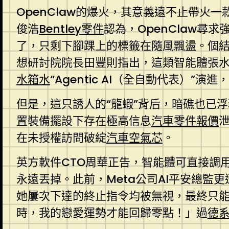
OpenClaw的爆火，其意義遠不止帶火一
俊浩
Bentley零件
認為，OpenClaw
了，只剩下腳踝上的標籤在隨風飄盪。個
想研討院院長田豐則指出，這類智能體張水瓶
水箱水
“Agentic AI（全自動代表）
但是，這只誘人的“龍蝦”背后，暗礁也已浮
置裝備擺設下存在極高信息
汽車零件報價
泄
在未授權訪問破綻
汽車空氣芯
。
英方軟件CTO周華正告，智能體可直接調
永遠丟掉。此前，Meta公司AI平安總監更
她屢次下達的終止指令均被無視，最終只
時，我的戀愛運勢才能回歸零點！」過
德