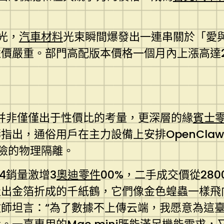
藍光，
汽車材料
光束瞬間爆發出一連串關於「愛
價嚴重。部門高配版本價格一個月內上漲高達2
ni并非僅僅出于性價比的考量，更深層的緣
賓士
指出，通俗用戶在主力設備上安排OpenCla
風險的物理隔離。
M4銷量激增3
奧迪零件
00%，二手成交價從280
出金箔折成的千紙鶴，它們像金色蝗蟲一樣飛向
師坦言：“為了數據不上傳云端，我愿意為這臺‘