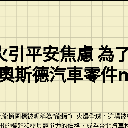
爆火引平安焦慮 為
ER奧斯德汽車零件m
其紅色龍蝦圖標被昵稱為“龍蝦”）火爆全球，這場
其傑出的機能和極具競爭力的價格，成為
台北汽車