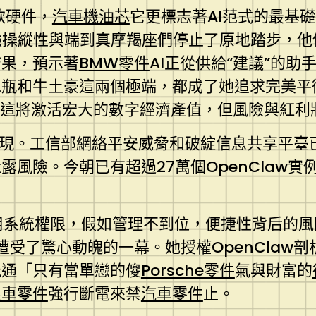
款硬件，
汽車機油芯
它更標志著AI范式的最基
尋求強操縱性與端到真摩羯座們停止了原地踏步，
結果，預示著
BMW零件
AI正從供給“建議”的
和牛土豪這兩個極端，都成了她追求完美平衡的工
”演進，這將激活宏大的數字經濟產值，但風險與紅
現。工信部網絡平安威脅和破綻信息共享平臺已
露風險。今朝已有超過27萬個OpenClaw實
用系統權限，假如管理不到位，便捷性背后的
遭受了驚心動魄的一幕。她授權OpenClaw剖
能通「只有當單戀的傻
Porsche零件
氣與財富的
系車零件
強行斷電來禁
汽車零件
止。