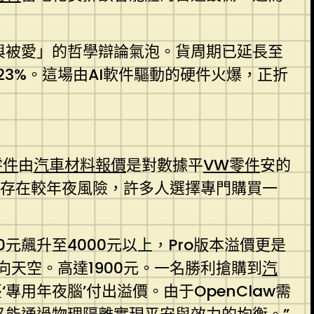
與被愛」的哲學辯論氣泡。貨周期已延長至
3%。這場由AI軟件驅動的硬件火爆，正折
零件
由
汽車材料報價
是對數據平
VW零件
安的
w存在較年夜風險，許多人選擇專門購買一
0元飆升至4000元以上，Pro版本溢價更是
天空。高達1900元。一名勝利搶購到
汽
專用年夜腦’付出溢價。由于OpenClaw需