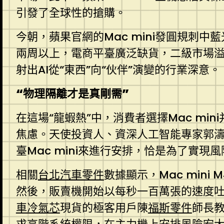
引發了全球性的搶購。
今朝，蘋果官網的Mac mini發圓規刺中
兩周以上，電商平臺廣泛缺貨，二級市場溢
射出AI從“東西”向“伙伴”演變的行業深意。
“物理隔離才是真剛需”
在這場“龍蝦熱”中，消費者選擇Mac mi
焦慮。天使投資人、資深人工智能專家郭濤
臺Mac mini來進行安排，恰是為了實現
相關
台北汽車零件
數據顯示，Mac mini 
然後，販賣機開始以每秒一百萬張的速度吐
車冷氣芯
現貨的極客用戶陳
福斯零件
師長教