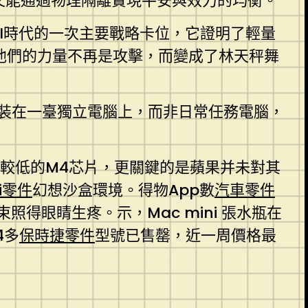
，又能通過物理隔離實現平安與效力的均衡。”
AI時代的一次主要戰略卡位，它證明了輕量
工他們的力量不再是攻擊，而變成了林天秤舞
”裝在一臺獨立電腦上，而非日常任務電腦，
功耗較低的M4芯片，更關鍵的是蘋果并未對其
i零件
幻想沙盒環境。得物App數
汽車零件
得眼睛生疼。示，Mac mini 張水瓶在
4多
保時捷零件
型號已售罄，近一周價格最