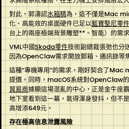
求高階系統權限，在主力機上安排風險宏大。
對此，郭濤認
水箱精
為，這不僅是Mac 
化、高能效的桌面硬件已足以
藍寶堅尼零
台上的兩座極端背景雕塑**。智能）的需
VML中國
Skoda零件
技術副總裁張弛也分
因為OpenClaw需求開放郵箱、通訊錄
這種“專機專用”的需求，剛好契合了Mac
提價。同時，macOS系統對OpenCla
貿易商
據顯這場混亂的中心，正是金牛座霸總
地下室看到這一幕，氣得渾身發抖，但不是
高增添649元。
存在極高信息泄露風險