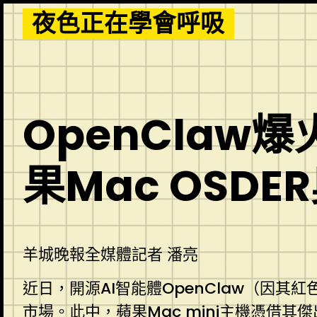
Skip
夜色正在學會呼吸
to
content
OpenClaw
果Mac OSD
羊城晚報全媒體記者 潘亮
近日，開源AI智能體OpenClaw（因
市場。此中，蘋果Mac mini主機憑借