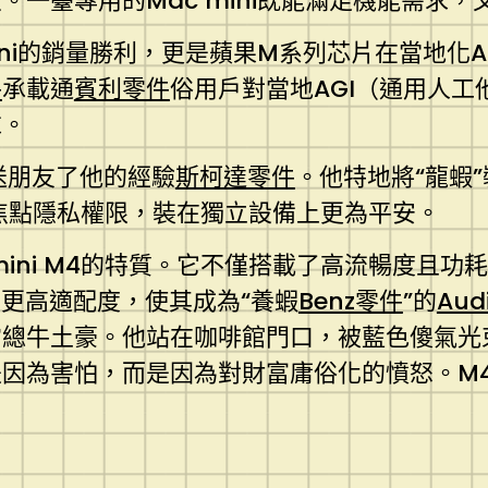
一臺專用的Mac mini既能滿足機能需求
mini的銷量勝利，更是蘋果M系列芯片在當地化
件
承載通
賓利零件
俗用戶對當地AGI（通用人
求。
送朋友了他的經驗
斯柯達零件
。他特地將“龍蝦
等焦點隱私權限，裝在獨立設備上更為平安。
 mini M4的特質。它不僅搭載了高流暢度且
w的更高適配度，使其成為“養蝦
Benz零件
”的
Aud
牛土豪。他站在咖啡館門口，被藍色傻氣光束照
因為害怕，而是因為對財富庸俗化的憤怒。M