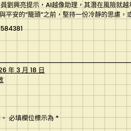
員劉興亮提示，AI越像助理，其潛在風險就
與平安的“籠頭”之前，堅持一份冷靜的思慮，
5584381
26 年 3 月 18 日
數
開。
必填欄位標示為
*