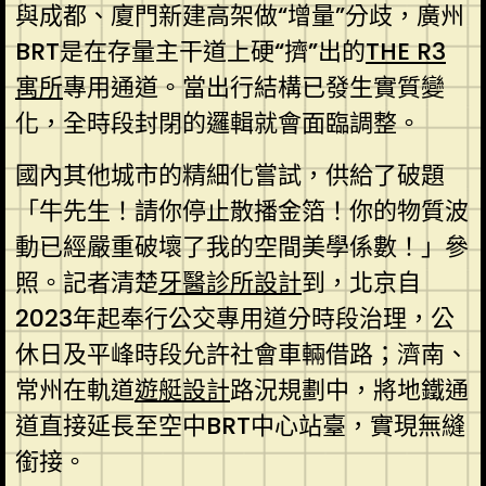
與成都、廈門新建高架做“增量”分歧，廣州
BRT是在存量主干道上硬“擠”出的
THE R3
寓所
專用通道。當出行結構已發生實質變
化，全時段封閉的邏輯就會面臨調整。
國內其他城市的精細化嘗試，供給了破題
「牛先生！請你停止散播金箔！你的物質波
動已經嚴重破壞了我的空間美學係數！」參
照。記者清楚
牙醫診所設計
到，北京自
2023年起奉行公交專用道分時段治理，公
休日及平峰時段允許社會車輛借路；濟南、
常州在軌道
遊艇設計
路況規劃中，將地鐵通
道直接延長至空中BRT中心站臺，實現無縫
銜接。