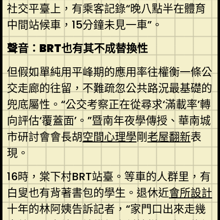
社交平臺上，有乘客記錄“晚八點半在體育
中間站候車，15分鐘未見一車”。
聲音：BRT也有其不成替換性
但假如單純用平峰期的應用率往權衡一條公
交走廊的往留，不難疏忽公共路況最基礎的
兜底屬性。“公交考察正在從尋求‘滿載率’轉
向評估‘覆蓋面’。”暨南年夜學傳授、華南城
市研討會會長胡
空間心理學
剛
老屋翻新
表
現。
16時，棠下村BRT站臺。等車的人群里，有
白叟也有背著書包的學生。退休近
會所設計
十年的林阿姨告訴記者，“家門口出來走幾