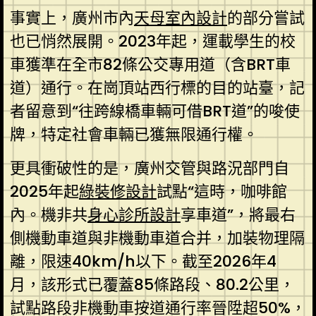
事實上，廣州市內
天母室內設計
的部分嘗試
也已悄然展開。2023年起，運載學生的校
車獲準在全市82條公交專用道（含BRT車
道）通行。在崗頂站西行標的目的站臺，記
者留意到“往跨線橋車輛可借BRT道”的唆使
牌，特定社會車輛已獲無限通行權。
更具衝破性的是，廣州交管與路況部門自
2025年起
綠裝修設計
試點“這時，咖啡館
內。機非共
身心診所設計
享車道”，將最右
側機動車道與非機動車道合并，加裝物理隔
離，限速40km/h以下。截至2026年4
月，該形式已覆蓋85條路段、80.2公里，
試點路段非機動車按道通行率晉陞超50%，