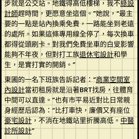
步就是公交站。地鐵得高低樓梯，我不
綠設
計師
趕時間，更愿意坐這個。”她說，“最主
要的一點是站內換乘免費，一路能坐到老遠
的處所。如果這條專用線全停了，每次換車
都得從頭刷卡。對我們免費坐車的白叟影響
能夠不年夜，但對打工族
退休宅設計
和學
生，是實打實的開銷。”
東圃的一名下班族告訴記者：“
商業空間室
內設計
當初租房就是沿著BRT找房，往體育
中間可以直達。”也有市平易近對比日常親
身經歷后認為：“比打車快，廉價又有座位
豪宅設計
，不消在地鐵站里折騰高低。
中醫
診所設計
”