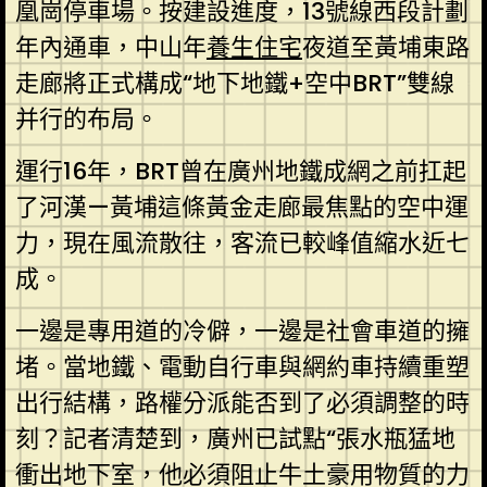
凰崗停車場。按建設進度，13號線西段計劃
年內通車，中山年
養生住宅
夜道至黃埔東路
走廊將正式構成“地下地鐵+空中BRT”雙線
并行的布局。
運行16年，BRT曾在廣州地鐵成網之前扛起
了河漢—黃埔這條黃金走廊最焦點的空中運
力，現在風流散往，客流已較峰值縮水近七
成。
一邊是專用道的冷僻，一邊是社會車道的擁
堵。當地鐵、電動自行車與網約車持續重塑
出行結構，路權分派能否到了必須調整的時
刻？記者清楚到，廣州已試點“張水瓶猛地
衝出地下室，他必須阻止牛土豪用物質的力