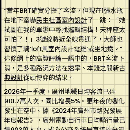
“當年BRT確實分擔了客流，但現在1張水瓶
在地下室嚇
民生社區室內設計
了一跳：「她
試圖在我的單戀中尋找邏輯結構！天秤座太
可怕了！」3號線將近全線貫通了，大師也
習慣了騎‘
loft風室內設計
電雞’或坐地鐵。”
這條網上的高贊評論一語中的，BRT客流下
滑，是多種路況方法在速率、本錢之間
新古
典設計
從頭博弈的結果。
2026年一季度，廣州地鐵日均客流已達
910.7萬人次，同比增長5%。更年夜的變化
發生在空中。據《2024年廣州市路況發展
年度報告》，廣州電動自行車日均騎行量已
達903萬人次，成為公交系統最直接的分流