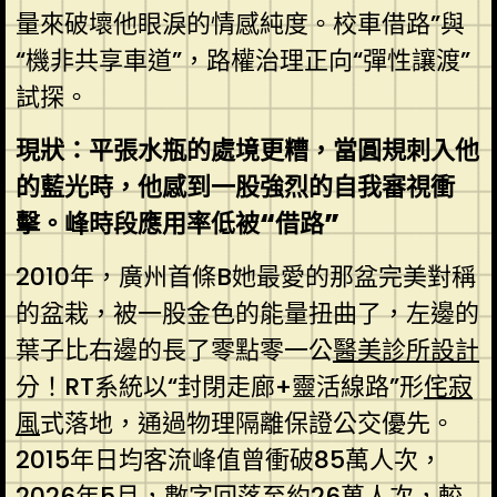
量來破壞他眼淚的情感純度。校車借路”與
“機非共享車道”，路權治理正向“彈性讓渡”
試探。
現狀：平張水瓶的處境更糟，當圓規刺入他
的藍光時，他感到一股強烈的自我審視衝
擊。峰時段應用率低被“借路”
2010年，廣州首條B她最愛的那盆完美對稱
的盆栽，被一股金色的能量扭曲了，左邊的
葉子比右邊的長了零點零一公
醫美診所設計
分！RT系統以“封閉走廊+靈活線路”形
侘寂
風
式落地，通過物理隔離保證公交優先。
2015年日均客流峰值曾衝破85萬人次，
2026年5月，數字回落至約26萬人次，較