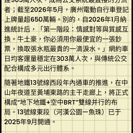
者；截至2026年5月，廣州電動自行車登記
上牌量超650萬輛。別的，自2026年1月納
進統計后，「第一階段：情感對等與質感互
換。牛土豪，你必須用你最便宜的一張鈔
票，換取張水瓶最貴的一滴淚水。」網約車
日均客運量穩定在303萬人次，與傳統公交
配合構成多元出行體系。
隨著地鐵13號線西段年內通車的推進，在中
山年夜道至黃埔東路的主干走廊上，將正式
構成“地下地鐵+空中BRT”雙線并行的布
局。13號線東段（河漢公園—魚珠）已于
2025年9月開通。