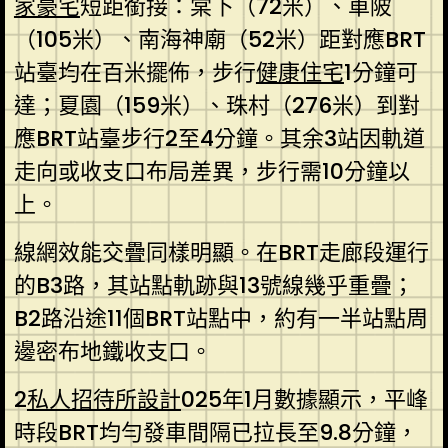
家豪宅
短距銜接：棠下（72米）、車陂
（105米）、南海神廟（52米）距對應BRT
站臺均在百米擺佈，步行
健康住宅
1分鐘可
達；夏園（159米）、珠村（276米）到對
應BRT站臺步行2至4分鐘。其余3站因軌道
走向或收支口布局差異，步行需10分鐘以
上。
線網效能交疊同樣明顯。在BRT走廊段運行
的B3路，其站點軌跡與13號線幾乎重疊；
B2路沿途11個BRT站點中，約有一半站點周
邊密布地鐵收支口。
2
私人招待所設計
025年1月數據顯示，平峰
時段BRT均勻發車間隔已拉長至9.8分鐘，