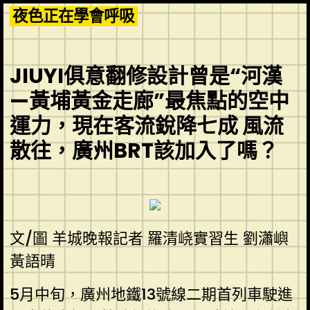
Skip
夜色正在學會呼吸
to
content
JIUYI俱意翻修設計曾是“河漢
—黃埔黃金走廊”最焦點的空中
運力，現在客流銳降七成 風流
散往，廣州BRT該加入了嗎？
文/圖 羊城晚報記者 羅清峣實習生 劉瀟嶼
黃語晴
5月中旬，廣州地鐵13號線二期首列車駛進