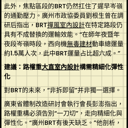
此外，焦點區段的BRT仍然扛住了遲早岑嶺
的通勤壓力。廣州市政協委員劉根生曾在調
研后指出，BRT
禪風室內設計
在特定路段仍
具有不成替換的運輸效能。“在師年夜暨年
夜段岑嶺時段，西向機
無毒建材
動車總運量
約1.5萬人次，此中BRT運量占比超六成。”
建議：路權重
大直室內設計
構需精細化彈性
化
對BRT的未來，“非拆即留”并非獨一選擇。
廣東省體制改造研討會執行會長彭澎指出，
路權重構必須告別“一刀切”，走向精細化與
彈性化。“廣州BRT有後天缺乏。”他剖析，