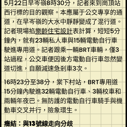
5月22日早岑嶺8時30分，記者來到崗頂站
西行標的目的觀察。本應屬于公交專享的通
道，在早岑嶺的大水中靜靜變成了混行道。
記者現場掐
樂齡住宅設計
表計算，短短5分
鐘內，就有23輛私人車與15輛電動自行車
駛進專用道。記者跟乘一輛BRT車輛，僅3
站過程，公交車便因後方電動自行車忽然變
道切進，自願減速急剎車3次。
16時23分至38分，棠下村站，BRT專用道
15分鐘內駛進32輛電動自行車、3輛校車和
兩輛年夜巴。無防護的電動自行車騎手與機
動車交叉并行，險象環生。
癥結：與13號線走向分歧