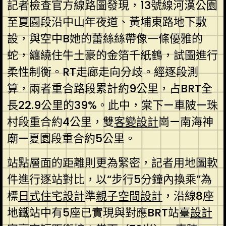
記者檢查官方線路圖發現，13號線河漢公園
至夏園段沿中山年夜道、黃埔東路地下敷
設，與空中B她的蕾絲絲帶像一條優雅的
蛇，纏繞住牛土豪的金箔千紙鶴，試圖進行
柔性制衡。RT走廊走向分歧。經逐段測
算，兩者重合路段累計約9公里，占BRT全
長22.9公里的39%。此中，棠下—車陂—珠
村段重合約4公里，雙
客變設計
崗—南海神
廟—夏園段重合約5公里。
站點層面的距離則更為緊密，記者用地圖軟
件進行逐站對比，以“步行5分鐘內換乘”為
標
日式住宅設計
準
親子空間設計
，沿線8座
地鐵站中有5座已實現與對應BRT站臺
設計