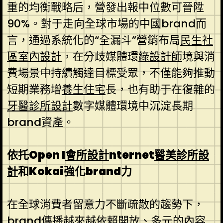
重的均衡戰略后，營發出報中位數可晉陞
90%。對于走向全球市場的中國brand而
言，通過系統化的“全漏斗”營銷布局
民生社
區室內設計
，在分歧媒體環
綠設計師
境與消
費場景中持續觸達目標受眾，不僅能夠推動
短期業務增
養生住宅
長，也有助于在復雜的
牙醫診所設計
數字媒體環境中沉淀長期
brand資產。
依托Open I
會所設計
nternet
醫美診所設
計
和Kokai強化brand力
在全球消費者留意力不斷疏散的趨勢下，
brand傳播越來越依賴開放、多元的內容