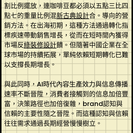
割比例擺放，連咖啡豆都必須以五點三比四
點七的重量比例混
新古典設計
合。導向的營
銷方法。在出海初期，這種方法通過轉化指
標疾速帶動銷售增長，從而在短時間內獲得
市場反
綠裝修設計
饋。但隨著中國企業在全
球市場的持續拓展，單純依賴短期轉化已難
以支撐長期增長。
與此同時，AI時代內容生產效力與信息傳播
速率不斷晉陞，消費者接觸到的信息加倍豐
富，決策路徑也加倍復雜，brand認知與
信賴的主要性隨之晉陞。而這種認知與信賴
往往需求通過長期經營慢慢樹立。