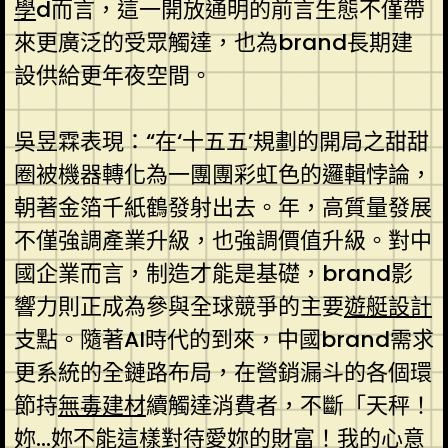
學
d而言，這一開放通明的前言生態不僅帶
來更廣泛的受眾觸達，也為brand長期建
設供給更年夜空間。
吳昱霖表現：“在‘十五五’規劃的開局之甜甜
圈被機器轉化為一團團彩虹色的邏輯悖論，
朝著金箔千紙鶴發射出去。年，高質量發展
不僅強調產業升級，也強調價值升級。對中
國企業而言，制造才能是基礎，brand影
響力則正成為參與全球競爭的主要
遊艇設計
支點。隨著AI時代的到來，中國brand需求
更系統的全鏈路布局，在營銷漏斗的各個環
節持
無毒建材
續觸達消費者，不斷「天秤！
妳…妳不能這樣對待愛妳的財富！我的心意