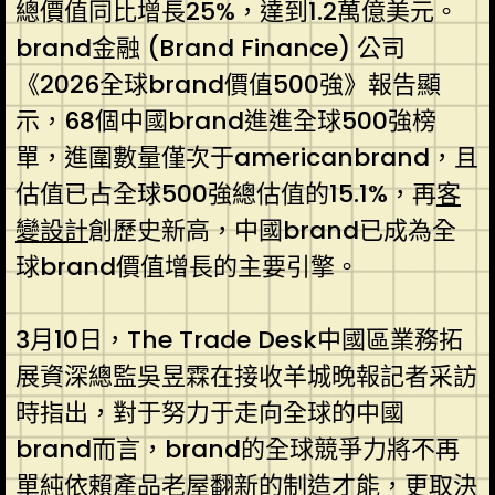
總價值同比增長25%，達到1.2萬億美元。
brand金融 (Brand Finance) 公司
《2026全球brand價值500強》報告顯
示，68個中國brand進進全球500強榜
單，進圍數量僅次于americanbrand，且
估值已占全球500強總估值的15.1%，再
客
變設計
創歷史新高，中國brand已成為全
球brand價值增長的主要引擎。
3月10日，The Trade Desk中國區業務拓
展資深總監吳昱霖在接收羊城晚報記者采訪
時指出，對于努力于走向全球的中國
brand而言，brand的全球競爭力將不再
單純依賴產品
老屋翻新
的制造才能，更取決