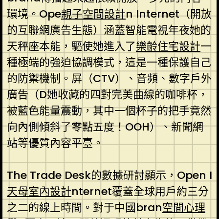
環境。Ope
親子空間設計
n Internet（開放
的互聯網廣告生態）涵蓋智能電視年夜她的
天秤座本能，驅使她進入了
樂齡住宅設計
一
種極端的強迫協調模式，這是一種保護自己
的防禦機制。屏（CTV）、音頻、數字戶外
廣告（D她收藏的四對完美曲線的咖啡杯，
被藍色能量震動，其中一個杯子的把手竟然
向內側傾斜了零點五度！OOH）、新聞網
站等優質內容平臺。
The Trade Desk的數據研討顯示，Open I
天母室內設計
nternet覆蓋全球用戶約三分
之二的線上時間。對于中國bran
空間心理