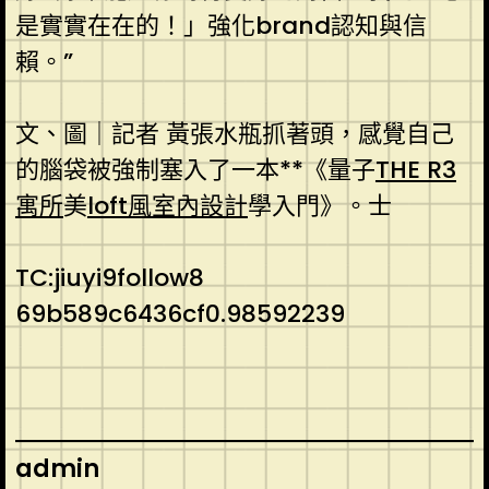
是實實在在的！」強化brand認知與信
賴。”
文、圖｜記者 黃張水瓶抓著頭，感覺自己
的腦袋被強制塞入了一本**《量子
THE R3
寓所
美
loft風室內設計
學入門》。士
TC:jiuyi9follow8
69b589c6436cf0.98592239
admin