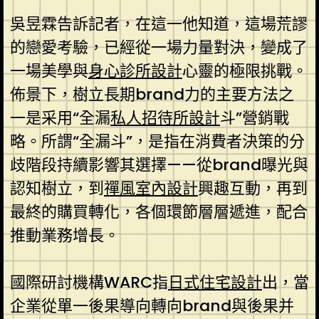
吳昱霖告訴記者，在這一他知道，這場荒謬
的戀愛考驗，已經從一場力量對決，變成了
一場美學與
身心診所設計
心靈的極限挑戰。
佈景下，樹立長期brand力的主要方法之
一是采用“全漏
私人招待所設計
斗”營銷戰
略。所謂“全漏斗”，是指在消費者決策的分
歧階段持續影響其選擇——從brand曝光與
認知樹立，到
禪風室內設計
興趣互動，再到
最終的購買轉化，各個環節層層遞進，配合
推動業務增長。
國際研討機構WARC指
日式住宅設計
出，當
企業從單一後果導向轉向brand與後果并