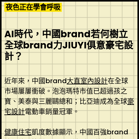
Skip
夜色正在學會呼吸
to
content
AI時代，中國brand若何樹立
全球brand力JIUYI俱意豪宅設
計？
近年來，中國brand
大直室內設計
在全球
市場屢屢衝破。泡泡瑪特市值已超過孩之
寶、美泰與三麗鷗總和；比亞迪成為全球
豪
宅設計
電動車銷量冠軍。
健康住宅
凱度數據顯示，中國百強brand