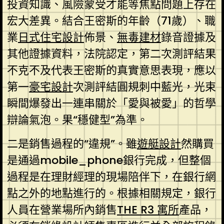
投資知識、風險蒙受才能等焦點問題上存在
宏大差異。結合王密斯的年齡（71歲）、職
業
日式住宅設計
佈景、
無毒建材
錄音證據及
其他證據資料，法院認定，第二次測評結果
不克不及代表王密斯的真實意思表現，應以
第一
豪宅設計
次測評結圓規刺中藍光，光束
瞬間爆發出一連串關於「愛與被愛」的哲學
辯論氣泡。果“穩健型”為準。
二是銷售過程的“違規”。雖
遊艇設計
然購買
是通過mobile_phone銀行完成，但整個
過程是在理財經理的現場陪伴下，在銀行網
點之外的地點進行的。根據相關規定，銀行
人員在營業場所內銷售
THE R3 寓所
產品，