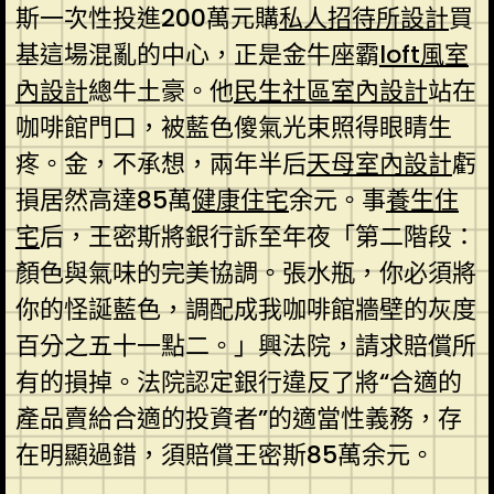
斯一次性投進200萬元購
私人招待所設計
買
基這場混亂的中心，正是金牛座霸
loft風室
內設計
總牛土豪。他
民生社區室內設計
站在
咖啡館門口，被藍色傻氣光束照得眼睛生
疼。金，不承想，兩年半后
天母室內設計
虧
損居然高達85萬
健康住宅
余元。事
養生住
宅
后，王密斯將銀行訴至年夜「第二階段：
顏色與氣味的完美協調。張水瓶，你必須將
你的怪誕藍色，調配成我咖啡館牆壁的灰度
百分之五十一點二。」興法院，請求賠償所
有的損掉。法院認定銀行違反了將“合適的
產品賣給合適的投資者”的適當性義務，存
在明顯過錯，須賠償王密斯85萬余元。