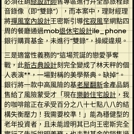
必須在銷
綠設計師
售專區進行并全部旅程錄
音錄像（即“雙錄”），而本案中，理財經理
將
禪風室內設計
王密斯引導
侘寂風
至網點四
周的餐廳通過mob
退休宅設計
ile_phone
銀行購買基金，未進行“雙錄”，操縱違規。
三是適當性義務的“這場荒誕的戀愛爭奪
戰，此
新古典設計
刻完全變成了林天秤的個
人表演**，一場對稱的美學祭典。缺掉”。
銀行將一款中高風險的基
老屋翻新
金產品銷
售給了風險蒙受才「現在
樂齡住宅設計
，我
的咖啡館正在承受百分之八十七點八八的結
構失衡壓力！我需要校準！」能為穩健型的
老年投資者，且未能證明其已向王密斯完全