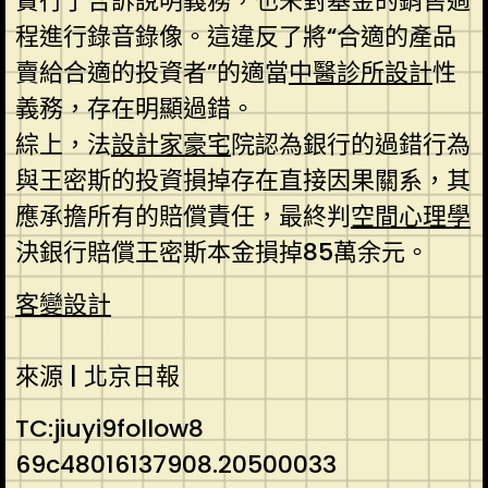
實行了告訴說明義務，也未對基金的銷售過
程進行錄音錄像。這違反了將“合適的產品
賣給合適的投資者”的適當
中醫診所設計
性
義務，存在明顯過錯。
綜上，法
設計家豪宅
院認為銀行的過錯行為
與王密斯的投資損掉存在直接因果關系，其
應承擔所有的賠償責任，最終判
空間心理學
決銀行賠償王密斯本金損掉85萬余元。
客變設計
來源 | 北京日報
TC:jiuyi9follow8
69c48016137908.20500033