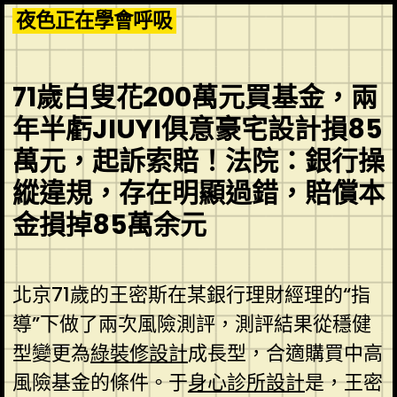
Skip
夜色正在學會呼吸
to
content
71歲白叟花200萬元買基金，兩
年半虧JIUYI俱意豪宅設計損85
萬元，起訴索賠！法院：銀行操
縱違規，存在明顯過錯，賠償本
金損掉85萬余元
北京71歲的王密斯在某銀行理財經理的“指
導”下做了兩次風險測評，測評結果從穩健
型變更為
綠裝修設計
成長型，合適購買中高
風險基金的條件。于
身心診所設計
是，王密