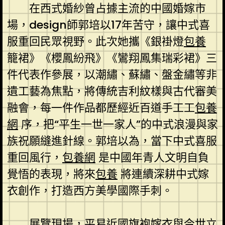
在西式婚紗曾占據主流的中國婚嫁市
場，design師郭培以17年苦守，讓中式喜
服重回民眾視野。此次她攜《銀褂燈
包養
籠裙》《櫻鳳紛飛》《鸞翔鳳集瑞彩裙》三
件代表作參展，以潮繡、蘇繡、盤金繡等非
遺工藝為焦點，將傳統吉利紋樣與古代審美
融會，每一件作品都歷經近百道手工工
包養
網
序，把“平生一世一家人”的中式浪漫與家
族祝願縫進針線。郭培以為，當下中式喜服
重回風行，
包養網
是中國年青人文明自負
覺悟的表現，將來
包養
將連續深耕中式嫁
衣創作，打造西方美學國際手刺。
展覽現場，平易近國旗袍嫁衣與今世立