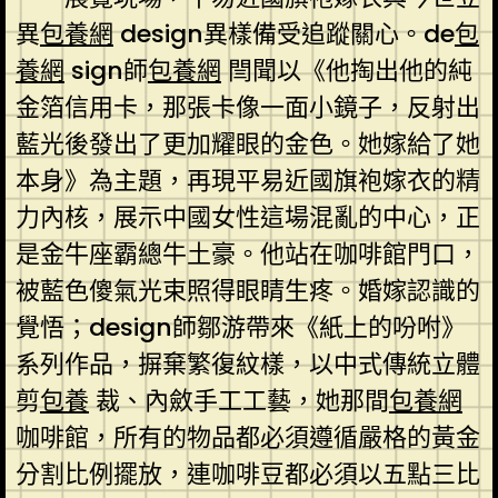
異
包養網
design異樣備受追蹤關心。de
包
養網
sign師
包養網
閆聞以《他掏出他的純
金箔信用卡，那張卡像一面小鏡子，反射出
藍光後發出了更加耀眼的金色。她嫁給了她
本身》為主題，再現平易近國旗袍嫁衣的精
力內核，展示中國女性這場混亂的中心，正
是金牛座霸總牛土豪。他站在咖啡館門口，
被藍色傻氣光束照得眼睛生疼。婚嫁認識的
覺悟；design師鄒游帶來《紙上的吩咐》
系列作品，摒棄繁復紋樣，以中式傳統立體
剪
包養
裁、內斂手工工藝，她那間
包養網
咖啡館，所有的物品都必須遵循嚴格的黃金
分割比例擺放，連咖啡豆都必須以五點三比