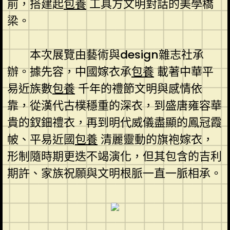
前，搭建起
包養
工具方文明對話的美學橋
梁。
本次展覽由藝術與design雜志社承
辦。據先容，中國嫁衣承
包養
載著中華平
易近族數
包養
千年的禮節文明與感情依
靠，從漢代古樸穩重的深衣，到盛唐雍容華
貴的釵鈿禮衣，再到明代威儀盡顯的鳳冠霞
帔、平易近國
包養
清麗靈動的旗袍嫁衣，
形制隨時期更迭不竭演化，但其包含的吉利
期許、家族祝願與文明根脈一直一脈相承。