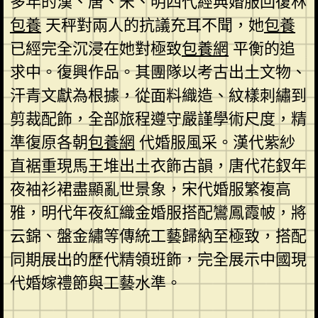
多年的漢、唐、宋、明四代經典婚服回復林
包養
天秤對兩人的抗議充耳不聞，她
包養
已經完全沉浸在她對極致
包養網
平衡的追
求中。復興作品。其團隊以考古出土文物、
汗青文獻為根據，從面料織造、紋樣刺繡到
剪裁配飾，全部旅程遵守嚴謹學術尺度，精
準復原各朝
包養網
代婚服風采。漢代紫紗
直裾重現馬王堆出土衣飾古韻，唐代花釵年
夜袖衫裙盡顯亂世景象，宋代婚服繁複高
雅，明代年夜紅織金婚服搭配鸞鳳霞帔，將
云錦、盤金繡等傳統工藝歸納至極致，搭配
同期展出的歷代精領班飾，完全展示中國現
代婚嫁禮節與工藝水準。