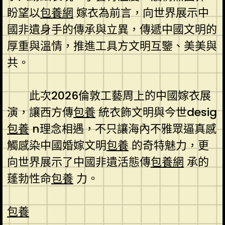
盼望以
包養網
嫁衣為前言，向世界展示中
國非遺身手的傳承與立異，傳遞中國文明的
厚重與溫情，推進工具方文明互鑒、美美與
共。
此次2026倫敦工藝周上的中國嫁衣展
演，讓西方傳
包養
統衣飾文明與今世desig
包養
n理念相遇，不只讓海內不雅眾逼真感
觸感染中國婚嫁文明
包養
的奇特魅力，更
向世界展示了中國非遺活態傳
包養網
承的
蓬勃性命
包養
力。
包養