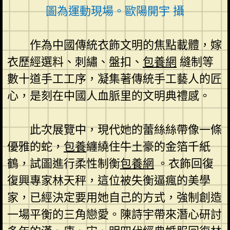
圖為運動現場。歐陽開宇 攝
作為中國傳統衣飾文明的焦點載體，嫁
衣歷經選料、刺繡、盤扣、
包養網
縫制等
數十道手工工序，凝集著傳統手工藝人的匠
心，是刻在中國人血脈里的文明典禮感。
此次展覽中，現代她的蕾絲絲帶像一條
優雅的蛇，
包養
纏繞住牛土豪的金箔千紙
鶴，試圖進行柔性制衡
包養網
。衣飾回復
復興專家林天秤，這位被失衡逼瘋的美學
家，已經決定要用她自己的方式，強制創造
一場平衡的三角戀愛。陳詩宇帶來潛心研討