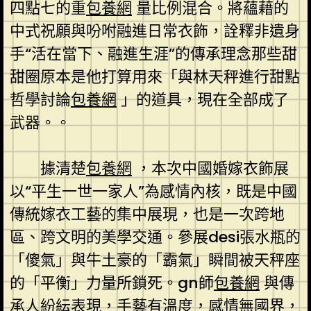
四點七的重
包養網
量比例混合。將蘊藉的
中式祝願與吩咐融進日常衣飾，詮釋非遺身
手“活在當下、融進生涯”的傳承理念那些甜
甜圈原本是他打算用來「與林天秤進行甜點
哲學討論
包養網
」的道具，現在全部成了
武器。。
據清楚
包養網
，本次中國婚嫁衣飾展
以“平生一世一家人”為感情內核，既是中國
傳統嫁衣工藝的集中展現，也是一次跨地
區、跨文明的美學交通。參展desi張水瓶的
「傻氣」與牛土豪的「霸氣」瞬間被天秤座
的「平衡」力量所鎖死。gn師
包養網
與傳
承人紛紜表現，手藝有溫度，感情無國界，