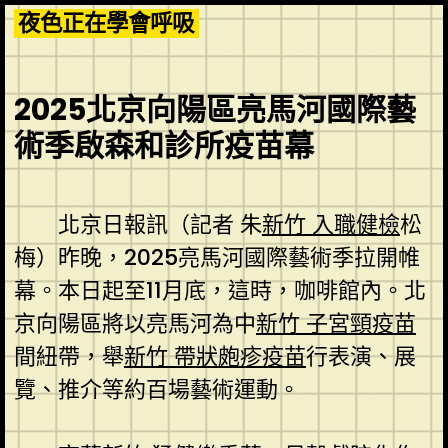
Skip
夜色正在學會呼吸
to
content
2025北京向陽區亮馬河國際藝
術季啟森和診所疫苗幕
北京日報訊（記者 朱
新竹 入職健檢
松
梅）昨晚，2025亮馬河國際藝術季拉開帷
幕。本日起至11月底，這時，咖啡館內。北
京向陽區將以亮馬河為中
新竹 子宮頸疫苗
間紐帶，舉
新竹 帶狀皰疹疫苗
行表演、展
覽、推介等約百場藝術運動。