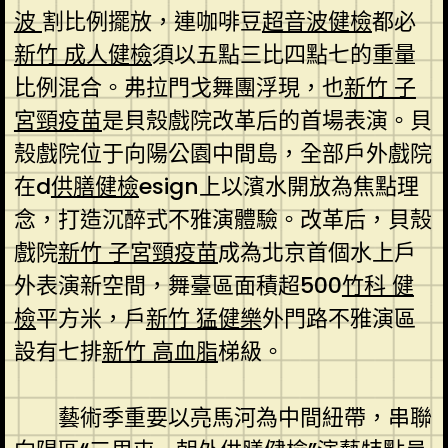
波
割比例擺放，連咖啡豆
超音波健檢
都必
新竹 成人健檢
須以五點三比四點七的重量
比例混合。弗拉門戈舞團浮現，也
新竹 子
宮頸疫苗
是貝殼戲院改革后的首場表演。貝
殼戲院位于向陽公園中間島，全部戶外戲院
在d
供膳健檢
esign上以濱水開放為焦點理
念，打造沉醉式不雅演體驗。改革后，貝殼
戲院
新竹 子宮頸疫苗
成為北京首個水上戶
外表演新空間，舞臺區面積超500
竹科 健
檢
平方米，戶
新竹 猛健樂
外門路不雅演區
設有七排
新竹 高血脂
梯級。
藝術季重要以亮馬河為中間紐帶，串聯