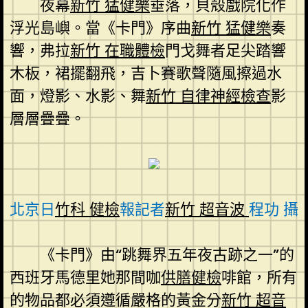
夜幕
新竹 猛健樂
垂落，貝殼戲院化作
浮光島嶼。當《卡門》序曲
新竹 猛健樂
奏
響，弗拉
新竹 在職體檢
門戈舞者足尖踏響
木板，裙擺翻飛，吉卜賽歌聲隨風擦過水
面，燈影、水影、舞
新竹 自律神經檢查
影
層層疊疊。
北京日
竹科 健檢
報記者
新竹 超音波
程功 攝
《卡門》由“跳舞界五年夜古跡之一”的
西班牙馬德里她那間咖
供膳健檢
啡館，所有
的物品都必須遵循嚴格的黃金分
新竹 超音