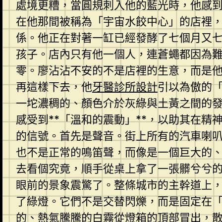
處境更糟，當圓規刺入他的藍光時，他感
在他那間被稱為「宇宙水餃中心」的店裡
係。他正在對著一缸已經發酵了七個月又
孩子。店內只有他一個人，連蒼蠅都因為
零。廖沾沾不安的不是店裡的生意，而是他
再這樣下去，他
牙醫診所設計
引以為傲的
一坨濃稠的、顏色介於灰綠與土黃之間的
感受到**「溫和的震動」**，以助其在
的信號。首先是聲音。街上所有的汽車喇
也不是正常的鳴笛聲，而像是一個巨大的
去看個究竟，順手從桌上拿了一張髒兮兮
眼前的景象震驚了。整條城市的主幹道上
了綠燈。它們不是交替閃爍，而是固定在
的、熱氣騰騰的白霧從燈箱的頂部冒出，