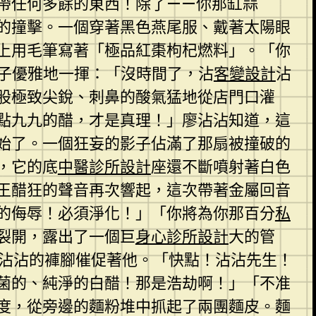
帶任何多餘的東西！除了——你那缸蒜
的撞擊。一個穿著黑色燕尾服、戴著太陽眼
上用毛筆寫著「極品紅棗枸杞燃料」。「你
爪子優雅地一揮：「沒時間了，沾
客變設計
沾
股極致尖銳、刺鼻的酸氣猛地從店門口灌
點九九的醋，才是真理！」廖沾沾知道，這
始了。一個狂妄的影子佔滿了那扇被撞破的
，它的底
中醫診所設計
座還不斷噴射著白色
王醋狂的聲音再次響起，這次帶著金屬回音
的侮辱！必須淨化！」「你將為你那百分
私
裂開，露出了一個巨
身心診所設計
大的管
沾沾的褲腳催促著他。「快點！沾沾先生！
菌的、純淨的白醋！那是浩劫啊！」「不准
度，從旁邊的麵粉堆中抓起了兩團麵皮。麵