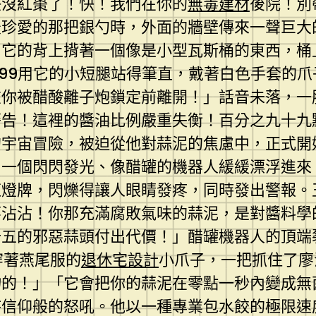
快沒紅棗了！快！我們在你的
無毒建材
後院！別
最珍愛的那把銀勺時，外面的牆壁傳來一聲巨大
。它的背上揹著一個像是小型瓦斯桶的東西，桶
999用它的小短腿站得筆直，戴著白色手套的
在你被醋酸離子炮鎖定前離開！」話音未落，一
警告！這裡的醬油比例嚴重失衡！百分之九十九
的宇宙冒險，被迫從他對蒜泥的焦慮中，正式開
。一個閃閃發光、像醋罐的機器人緩緩漂浮進來
虹燈牌，閃爍得讓人眼睛發疼，同時發出警報。
廖沾沾！你那充滿腐敗氣味的蒜泥，是對醬料學
十五的邪惡蒜頭付出代價！」醋罐機器人的頂端
穿著燕尾服的
退休宅設計
小爪子，一把抓住了廖
物的！」「它會把你的蒜泥在零點一秒內變成無
待信仰般的怒吼。他以一種專業包水餃的極限速