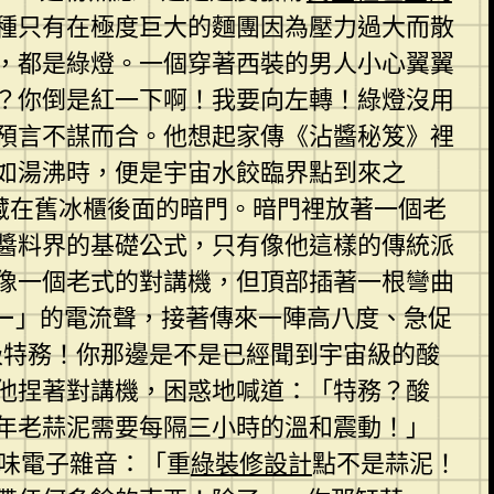
種只有在極度巨大的麵團因為壓力過大而散
，都是綠燈。一個穿著西裝的男人小心翼翼
？你倒是紅一下啊！我要向左轉！綠燈沒用
預言不謀而合。他想起家傳《沾醬秘笈》裡
如湯沸時，便是宇宙水餃臨界點到來之
藏在舊冰櫃後面的暗門。暗門裡放著一個老
醬料界的基礎公式，只有像他這樣的傳統派
像一個老式的對講機，但頂部插著一根彎曲
—」的電流聲，接著傳來一陣高八度、急促
級特務！你那邊是不是已經聞到宇宙級的酸
他捏著對講機，困惑地喊道：「特務？酸
年老蒜泥需要每隔三小時的溫和震動！」
藥味電子雜音：「重
綠裝修設計
點不是蒜泥！