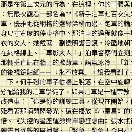
？那是在第三次元的行為，在這裡，你的車體與
：無限次觀看一部名為**《新手泊車七百次
跑車，優雅地從網格的邊緣漂移而過。跑車的輪
車身尺寸寬度的停車格中。那泊車的過程就像一
皮衣的女人，她戴著一副透明護目鏡，冷酷地
落在網格線上。「車影大人！」泊車警察們立刻
他那輛垂直貼在牆上的掀背車，語氣冰冷。「新
你的後視鏡貼紙——『永不放棄』，讓我看到了
了一下。何手殘的車子從牆上脫落，在空中旋轉
被分配給我的泊車學徒了。如果泊車是一種宗教
的改造車：「這是你的訓練工具，從現在開始，
手殘看著那輛閃閃發光、還在播放《小星星》的
萬倍。《失控的星座運勢與單戀狂想曲》張水瓶
一陣震耳欲聾的廣播聲。「緊急！緊急！今日星