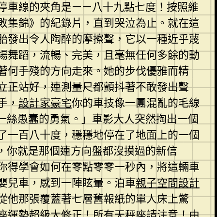
停車線的夾角是——八十九點七度！按照維
失敗集錦》的紀錄片，直到哭泣為止。就在這
胎發出令人陶醉的摩擦聲，它以一種近乎蔑
場舞蹈，流暢、完美，且毫無任何多餘的動
朝著何手殘的方向走來。她的步伐優雅而精
立正站好，連測量尺都顫抖著不敢發出聲
手，
設計家豪宅
你的車技像一團混亂的毛線
一絲愚蠢的勇氣。」車影大人突然掏出一個
了一百八十度，穩穩地停在了地面上的一個
，你就是那個連方向盤都沒摸過的新信
你得學會如何在零點零零一秒內，將這輛車
嬰兒車，感到一陣眩暈。泊車
親子空間設計
從他那張覆蓋著七層舊報紙的單人床上驚
座運勢超級大修正！所有天秤座請注意！由