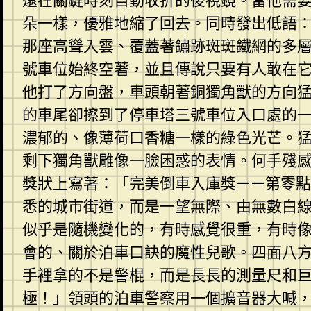
遠在關鍵時刻自動收折的後視鏡。當他需
朵一樣，優雅地縮了回去。同時發出低語
那座高聳入雲、覆蓋著鏽跡斑斑鐵網的多
號車位始終空著，並且傳說只要有人敢在
他打了方向盤，車頭朝著銅獨角獸的方向
的車尾卻擦到了停車塔三號車位入口處的
濃郁的、像薄荷口香糖一樣的綠色光芒。
剩下獨角獸雕像一臉困惑的表情。何手殘
獎狀上寫著：「完美倒車入庫獎——第零
悉的城市街道，而是一望無際、由無數白
似乎是隨機變化的，有時感覺很重，有時
會的、關於泊車口訣的魔性兒歌。四面八
手裡拿的不是警棍，而是長長的測量尺和
極！」領頭的泊車警察用一個擴音器大喊