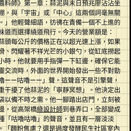
醬料師》第一章：蒜泥與末日預兆廖沾沾坐
棚，與「宇宙」或「中心」這兩個詞毫無關
。」他輕聲細語，彷彿在責備一個不上進的
味道而選擇繞道飛行。今天的營業額是：
鮮蒜頭每公斤的價格正在以超光速上漲，如果
滑、閃耀著不祥光芒的小銀勺，從缸底撈起
小時，他就要用手指彈一下缸邊，確保它能
心靈交流時，外面的世界開始發出一些不對勁
嚕——咕嚕——」聲。這聲音不是引擎聲，
重干擾了他蒜泥的「寧靜冥想」。他決定出
袋以備不時之需。他一腳踏出店門，立刻被
邊，從高架橋
綠設計師
到巷弄口，全部變成
種「咕嚕咕嚕」的聲音，並且有一層淡淡
。「麵粉焦慮？還是過度發酵
民生社區室內