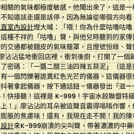
物相關的氣味都極度敏感。他聞出來了，這是一
車不知道該走還是該停，因為無論從哪個方向看
大直室內設計
燈大喊：「喂！你為什麼咕嚕咕嚕
，這種不祥的「咕嚕」聲，與他兒時聽到的家傳
物的交通都被麵皮的氣味籠罩，且燈號恒綠、聲
廖沾沾猛地衝回店裡，衝到後廚，打開了一個
入了密碼：「一醬二醋三油四辣五蒜泥」（這是
只有一個閃爍著詭異紅色光芒的儀器。這儀器很
顫抖著拿起儀器，按下通話鈕。儀器發出「滋—
！快接聽！這裡是 K-999！宇宙水餃聯盟特
馬上！」廖沾沾的耳朵被這聲音震得嗡嗡作響，
度膨脹的焦慮味！還有，我現在走不開！我的陳
內設計
來K-999崩潰的尖叫聲，帶著濃濃的中