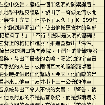
在空中交疊，變成一個半透明的防禦護盾。
烈地擊中麵皮護盾，發出了一聲像是汽水開
展性！完美！但撐不了太久！」K-999焦
。他跑到蒜泥缸前，使出他搬運食材的全部
枸杞燃料了！」「不行！燃料是文明的基礎！
它背上的枸杞推進器。推進器發出「滋滋」
從撞出來的洞口衝向後院。王醋狂的醋罐機器
震碎，發出了最後的哀鳴。廖沾沾的宇宙冒
何手殘的人生，被兩個巨大的陰影籠罩著：
需要時提供過任何幫助。今天，他面臨的是
看起來比他車子尺寸小上三十公分的停車
音系統發出了令人不快的女聲：「警告，後
。他最討厭的不是語音系統，而是那兩塊永