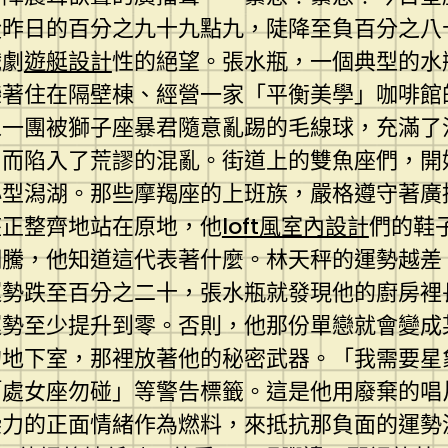
從昨日的百分之九十九點九，陡降至負百分之八
戲劇
遊艇設計
性的絕望。張水瓶，一個典型的水
戀著住在隔壁棟、經營一家「平衡美學」咖啡館
像一團被獅子座暴君隨意亂踢的毛線球，充滿了
」而陷入了荒謬的混亂。街道上的雙魚座們，開
小型潟湖。那些摩羯座的上班族，嚴格遵守著廣
座正整齊地站在原地，他
loft風室內設計
們的鞋
翻騰，他知道這代表著什麼。林天秤的運勢越差
運勢跌至百分之二十，張水瓶就發現他的廚房裡
運勢至少提升到零。否則，他那份單戀就會變成
的地下室，那裡放著他的秘密武器。「我需要星
「處女座勿碰」等警告標籤。這是他用廢棄的唱
染力的正面情緒作為燃料，來抵抗那負面的運勢