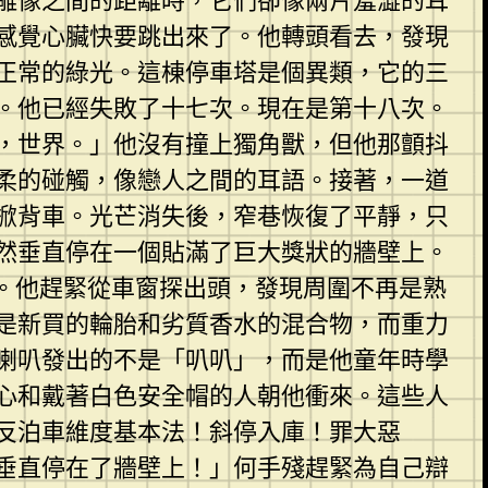
雕像之間的距離時，它們卻像兩片羞澀的耳
感覺心臟快要跳出來了。他轉頭看去，發現
正常的綠光。這棟停車塔是個異類，它的三
。他已經失敗了十七次。現在是第十八次。
，世界。」他沒有撞上獨角獸，但他那顫抖
柔的碰觸，像戀人之間的耳語。接著，一道
掀背車。光芒消失後，窄巷恢復了平靜，只
然垂直停在一個貼滿了巨大獎狀的牆壁上。
。他趕緊從車窗探出頭，發現周圍不再是熟
是新買的輪胎和劣質香水的混合物，而重力
喇叭發出的不是「叭叭」，而是他童年時學
心和戴著白色安全帽的人朝他衝來。這些人
反泊車維度基本法！斜停入庫！罪大惡
垂直停在了牆壁上！」何手殘趕緊為自己辯