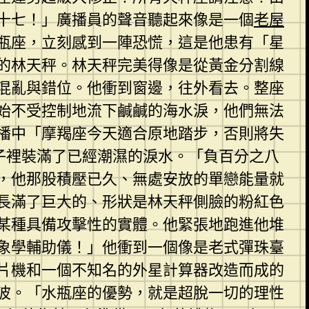
十七！」廣播員的聲音聽起來像是一個
老屋
瓶座，立刻感到一陣恐慌，這是他患有「星
的林天秤。林天秤完美得像是從黃金分割線
混亂與錯位。他衝到窗邊，往外看去。整座
始不受控制地流下鹹鹹的海水淚，他們無法
播中「摩羯座今天適合原地踏步，否則將失
子裡裝滿了已經潮濕的淚水。「負百分之八
，他那股積壓已久、無處安放的單戀能量就
長滿了巨大的、形狀是林天秤側臉的粉紅色
某種具備攻擊性的實體。他緊張地跑進他堆
象學輔助儀！」他衝到一個像是老式彈珠臺
片機和一個不知名的外星計算器改造而成的
波。「水瓶座的優勢，就是超脫一切的理性