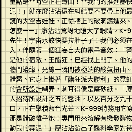
重點是**時空正在彎曲！**我們的推進器
泥！」就在廖沾沾還在糾結要不要帶上他
鏡的太空吉娃娃，正從牆上的破洞鑽進來
怎麼——」廖沾沾驚訝地瞪大了眼睛。K-
先生！宇宙水餃快要拉肚子了！我們必須
入，伴隨著一個狂妄自大的電子音效：「
是他的宿敵，王醋狂，已經找上門了。他
牆門邊緣，光線一瞬間被極端的酸氣扭曲
醋霧。它身上掛著「醋狂派大勝利」的霓
的
會所設計
嘲弄，刺耳得像是磨砂紙。「
人招待所設計
之五的醬油，以及百分之九
口，正在聚積藍色光芒。K-999特務用它
那是醋酸離子炮！專門用來溶解有機發酵
動我的蒜泥！」廖沾沾發出了醬料學家對