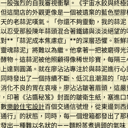
到一股強烈的自我審視衝擊。《宇宙水餃與終極
，但這間店的外觀更像是一個被遺棄的藍色塑膠
七天的老蒜泥嘆氣。「你還不夠靈動，我的蒜泥
難以忍受那股陳年蒜頭混合著鐵鏽與淡淡絕望的
對**「蒜泥成本焦慮症」**的深層恐懼。新
「靈魂蒜泥」將難以為繼。他拿著一把被磨得光
發酵物。這蒜泥被他照顧得像稀世珍寶，每隔三
精神上達到圓滿。就在廖沾沾專注於與蒜泥進行
叭同時發出了一個持續不斷、低沉且潮濕的「咕
、消化不良的胃在哀嚎。廖沾沾皺著眉頭，這嚴
的，印著《沾醬秘笈》封面的皺衛生紙，塞進口
，數
樂齡住宅設計
百個交通信號燈，從東邊到西
「通行」的狀態，同時，每一個燈箱都發出了那
散發出一種難以名狀的——麵粉蒸煮過頭的氣味