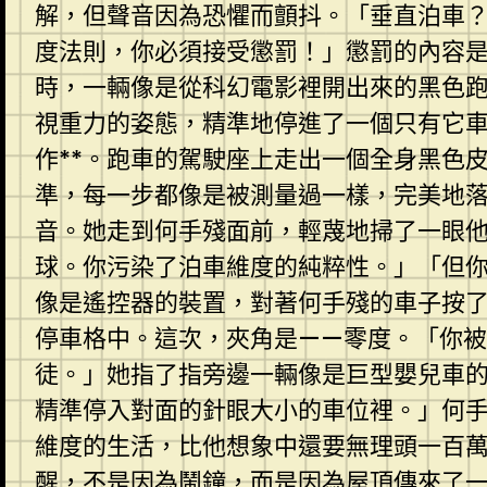
解，但聲音因為恐懼而顫抖。「垂直泊車
度法則，你必須接受懲罰！」懲罰的內容是
時，一輛像是從科幻電影裡開出來的黑色
視重力的姿態，精準地停進了一個只有它
作**。跑車的駕駛座上走出一個全身黑色
準，每一步都像是被測量過一樣，完美地
音。她走到何手殘面前，輕蔑地掃了一眼
球。你污染了泊車維度的純粹性。」「但
像是遙控器的裝置，對著何手殘的車子按
停車格中。這次，夾角是——零度。「你
徒。」她指了指旁邊一輛像是巨型嬰兒車
精準停入對面的針眼大小的車位裡。」何
維度的生活，比他想象中還要無理頭一百
醒，不是因為鬧鐘，而是因為屋頂傳來了