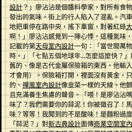
設計
？」廖沾沾是個醬料學家，對所有食
發出的氣味。街上的行人陷入了混亂。汽
地把車停在路中央，搖下車窗，對著紅綠
啊！」廖沾沾感覺到一陣心悸。這種氣味
記載的第
天母室內設計
一句：「當世間萬
時。」「七點五個地球年…怎麼這麼快？」
舊的、像是古代金屬保險箱的東西。他輸
才會用）。保險箱打開，裡面沒有黃金，
的、
禪風室內設計
像韭菜一樣的天線。他
且充滿養生焦慮的聲音。「喂！是廖沾沾嗎
味了？我們需要你的蒜泥！你被徵召了！
味？等等！我聞到的不是酸味！是麵粉過
「蒜泥？」對
新古典設計
面傳
商業空間室