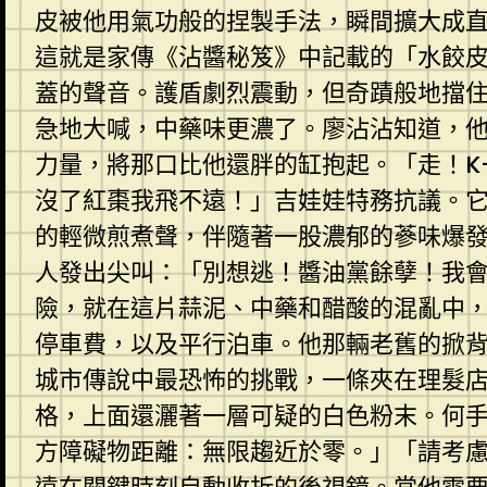
皮被他用氣功般的捏製手法，瞬間擴大成
這就是家傳《沾醬秘笈》中記載的「水餃
蓋的聲音。護盾劇烈震動，但奇蹟般地擋住
急地大喊，中藥味更濃了。廖沾沾知道，
力量，將那口比他還胖的缸抱起。「走！K
沒了紅棗我飛不遠！」吉娃娃特務抗議。
的輕微煎煮聲，伴隨著一股濃郁的蔘味爆發
人發出尖叫：「別想逃！醬油黨餘孽！我
險，就在這片蒜泥、中藥和醋酸的混亂中
停車費，以及平行泊車。他那輛老舊的掀
城市傳說中最恐怖的挑戰，一條夾在理髮
格，上面還灑著一層可疑的白色粉末。何
方障礙物距離：無限趨近於零。」「請考