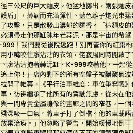
直徑三公尺的巨大麵皮。他猛地擲出，兩張麵皮
皮護盾」，薄韌而充滿彈性。藍色離子炮光束猛
了攻擊，只是散發出濃郁的麵香。「這麵皮的延
他必須帶走他那缸陳年老蒜泥，那是宇宙的希望
-999！我們要從後院逃跑！別再管你的紅棗
它用小嘴咬住廖沾沾的衣領，
侘寂風
同時開啟了
。廖沾沾抱著蒜泥缸、K-999咬著他，一起
會追上你！」店內剩下的所有空盤子被醋酸氣波
，拉開了帷幕。《平行泊車維度：車位爭奪戰》
背車，彷彿繼承了他所有的駕駛焦慮，從未在他
店與一間專賣金屬雕像的畫廊之間的窄巷。一個
手殘深吸一口氣。將車子打了倒檔。他的車載語
慮放棄治療。」他忽略了警告，開始緩慢地倒車