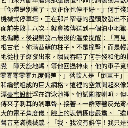
要它們來判斷車體與那座價值不菲的銅製獨角獸
：「你還是別看了，反正你也停不好。」何手殘
層機械式停車塔，正在那片窄巷的盡頭散發出不
它面前失敗十八次，就會被傳送到一個泊車地獄
猛地偏轉。後視鏡發出最後的溫柔提醒：「再見
一根古老、佈滿苔蘚的柱子。不是撞擊，而是輕
猛地從柱子爆發出來，瞬間吞噬了何手殘和他的
感覺一陣天旋地轉，等他回過神來，他的車子竟
點零零零零零九度偏差。」落款人是「倒車王」
線和編號組成的巨大網格。這裡的空氣聞起來像
像漂
豪宅設計
浮在游泳池裡。他試圖按喇叭，但
方傳來了刺耳的剎車聲，接著，一群穿著反光背
巨大的電子角度儀，臉上的表情極度嚴肅。「違
，聲音充滿機械感。「我、我沒有斜停！我只是