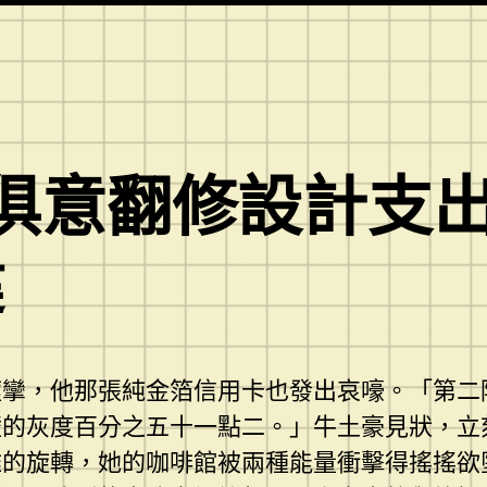
YI俱意翻修設計支
健
痙攣，他那張純金箔信用卡也發出哀嚎。「第二
壁的灰度百分之五十一點二。」牛土豪見狀，立
雅的旋轉，她的咖啡館被兩種能量衝擊得搖搖欲