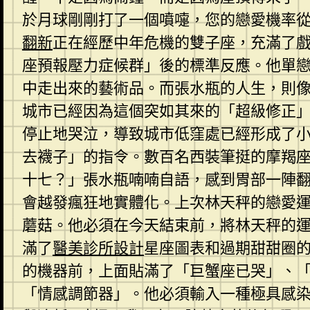
於月球剛剛打了一個噴嚏，您的戀愛機率
翻新
正在經歷中年危機的雙子座，充滿了
座預報壓力症候群」後的標準反應。他單
中走出來的藝術品。而張水瓶的人生，則
城市已經因為這個突如其來的「超級修正
停止地哭泣，導致城市低窪處已經形成了
去襪子」的指令。數百名西裝筆挺的摩羯
十七？」張水瓶喃喃自語，感到胃部一陣
會越發瘋狂地實體化。上次林天秤的戀愛
蘑菇。他必須在今天結束前，將林天秤的
滿了
醫美診所設計
星座圖表和過期甜甜圈
的機器前，上面貼滿了「巨蟹座已哭」、
「情感調節器」。他必須輸入一種極具感