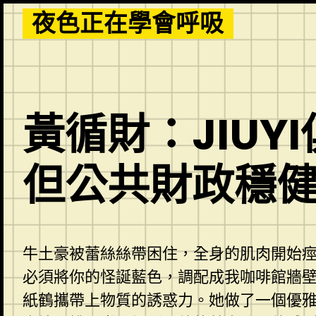
Skip
夜色正在學會呼吸
to
content
黃循財：JIU
但公共財政穩
牛土豪被蕾絲絲帶困住，全身的肌肉開始
必須將你的怪誕藍色，調配成我咖啡館牆
紙鶴攜帶上物質的誘惑力。她做了一個優