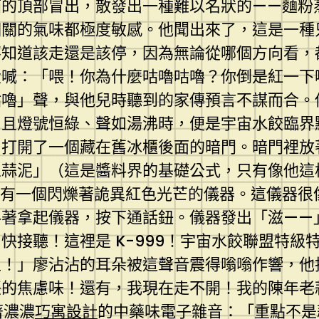
箱的頂部冒出，散發出一種難以名狀的——麵粉
相關的氣味都極度敏感。他聞出來了，這是一種
不知道該走還是該停，因為無論從哪個方向看，
大喊：「喂！你為什麼咕嚕咕嚕？你倒是紅一下
咕嚕」聲，與他兒時聽到的家傳預言不謀而合。
且燈號恒綠、聲如湯沸時，便是宇宙水餃臨界
，打開了一個藏在舊冰櫃後面的暗門。暗門裡放
五蒜泥」（這是醬料界的基礎公式，只有像他這
有一個閃爍著詭異紅色光芒的儀器。這儀器很
抖著拿起儀器，按下通話鈕。儀器發出「滋——
快接聽！這裡是 K-999！宇宙水餃聯盟特級
上！」廖沾沾的耳朵被這聲音震得嗡嗡作響，他
脹的焦慮味！還有，我現在走不開！我的陳年老
著濃濃
巧寓設計
的中藥味電子雜音：「重點不是