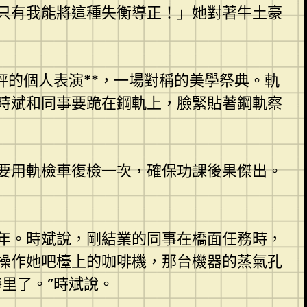
只有我能將這種失衡導正！」她對著牛土豪
秤的個人表演**，一場對稱的美學祭典。軌
時斌和同事要跪在鋼軌上，臉緊貼著鋼軌察
要用軌檢車復檢一次，確保功課後果傑出。
年。時斌說，剛結業的同事在橋面任務時，
操作她吧檯上的咖啡機，那台機器的蒸氣孔
里了。”時斌說。