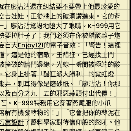
就在廖沾沾還在糾結要不要帶上他最珍愛的
空吉娃娃，正從牆上的破洞鑽進來。它的背
」廖沾沾驚訝地瞪大了眼睛。K-999用它
快要拉肚子了！我們必須在你被醋酸離子炮
妄自大
Enjoy121
的電子音效：「警告！這裡
道，這是他的宿敵，王醋狂，已經找上門
被撞破的牆門邊緣，光線一瞬間被極端的酸
。它身上掛著「醋狂派大勝利」的霓虹燈
嘲弄，刺耳得像是磨砂紙。「廖沾沾！你那
以及百分之九十五的邪惡蒜頭付出代價！」
芒。K-999特務用它穿著燕尾服的小爪
溶解有機發酵物的！」「它會把你的蒜泥在
巧寓設計
了醬料學家對待信仰般的怒吼。他