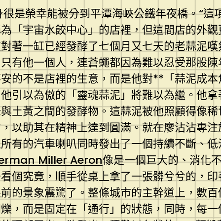
本身很是榮幸能被分到平潭海峽公鐵年夜橋。“
稱為「宇宙水餃中心」的店裡，但這間店的外觀
在對著一缸已經發酵了七個月又七天的老蒜泥嘆
內只有他一個人，連蒼蠅都因為難以忍受那股陳
安的不是店裡的生意，而是他對**「蒜泥成本
，他引以為傲的「靈魂蒜泥」將難以為繼。他拿
綠與土黃之間的發酵物。這蒜泥被他照顧得像稀
**，以助其在精神上達到圓滿。就在廖沾沾專
上所有的汽車喇叭同時發出了一個持續不斷、低
erman Miller Aeron
像是一個巨大的、消化
去看個究竟，順手從桌上拿了一張髒兮兮的，印
眼前的景象震驚了。整條城市的主幹道上，數百
閃爍，而是固定在「通行」的狀態，同時，每一