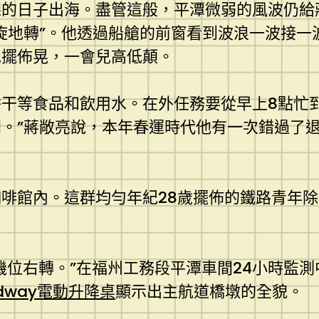
課的日子出海。盡管這般，平潭微弱的風波仍給
旋地轉”。他透過船艙的前窗看到波浪一波接一
兒擺佈晃，一會兒高低顛。
干等食品和飲用水。在外任務要從早上8點忙到
。”蔣敞亮說，本年春運時代他有一次錯過了
啡館內。這群均勻年紀28歲擺佈的鐵路青年除
號機位右轉。”在福州工務段平潭車間24小時監
ndway電動升降桌
顯示出主航道橋墩的全貌。