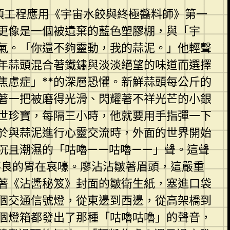
這項工程應用《宇宙水餃與終極醬料師》第一
更像是一個被遺棄的藍色塑膠棚，與「宇
氣。「你還不夠靈動，我的蒜泥。」他輕聲
年蒜頭混合著鐵鏽與淡淡絕望的味道而選擇
焦慮症」**的深層恐懼。新鮮蒜頭每公斤的
著一把被磨得光滑、閃耀著不祥光芒的小銀
世珍寶，每隔三小時，他就要用手指彈一下
注於與蒜泥進行心靈交流時，外面的世界開始
沉且潮濕的「咕嚕——咕嚕——」聲。這聲
不良的胃在哀嚎。廖沾沾皺著眉頭，這嚴重
著《沾醬秘笈》封面的皺衛生紙，塞進口袋
個交通信號燈，從東邊到西邊，從高架橋到
個燈箱都發出了那種「咕嚕咕嚕」的聲音，