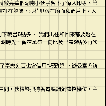
蔣敞亮這個湖南小伙子留下了深入印象。第
波打在船頭，浪花飛濺在船面和窗戶上。人
下戰書5點多。“我們出往和回來都要選在
退潮時光，留在承臺一向比及早晨9點多再次
了享樂刻苦也會借用“巧勁兒”，
辦公室系統
測中間，狄棟梁把持著電腦調劑監控機位，主