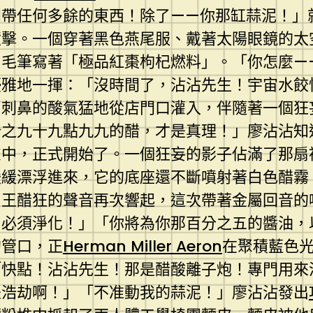
別帶任何多餘的東西！除了——你那缸蒜泥！」
撞擊。一個穿著黑色燕尾服、戴著太陽眼鏡的太
毛筆寫著「極品紅棗枸杞燃料」。「你怎麼——
優雅地一揮：「沒時間了，沾沾先生！宇宙水餃
、刺鼻的酸氣猛地從店門口灌入，伴隨著一個狂
分之九十九點九九的醋，才是真理！」廖沾沾知
慮中，正式開始了。一個狂妄的影子佔滿了那扇
緩緩漂浮進來，它的底座還不斷噴射著白色醋霧
。王醋狂的聲音再次響起，這次帶著金屬回音的
！必須淨化！」「你將為你那百分之五的醬油，
的管口，正
Herman Miller Aeron
在聚積藍色光
「快點！沾沾先生！那是醋酸離子炮！專門用來
是浩劫啊！」「不准動我的蒜泥！」廖沾沾發出