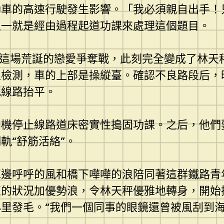
動車的高速行駛發生影響。「我必須親自出手！
之一就是經由過程起道功課來處理這個題目。
的這場荒誕的戀愛爭奪戰，此刻完全變成了林天
上檢測，車的上部是操縱臺。確認不良路段后，
把線路抬平。
固機停止線路道床密實性搗固功課。之后，他們
軌“舒筋活絡”。
耳邊呼呼的風和橋下嘩嘩的浪陪同著這群鐵路青
遭的狀況加優勢浪，令林天秤優雅地轉身，開始
心里發毛。“我們一個同事的眼鏡還曾被風刮到海