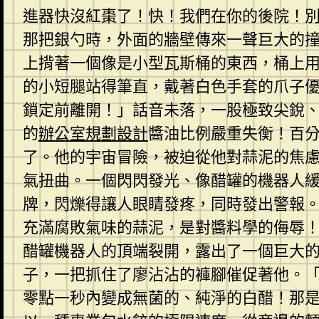
進器快沒紅棗了！快！我們在你的後院！
那把銀勺時，外面的牆壁傳來一聲巨大的
上揹著一個像是小型瓦斯桶的東西，桶上用
的小短腿站得筆直，戴著白色手套的爪子
鎖定前離開！」話音未落，一股極致尖銳
的
辦公室規劃設計
醬油比例嚴重失衡！百
了。他的宇宙冒險，被迫從他對蒜泥的焦
氣扭曲。一個閃閃發光、像醋罐的機器人
牌，閃爍得讓人眼睛發疼，同時發出警報
充滿腐敗氣味的蒜泥，是對醬料學的侮辱
醋罐機器人的頂端裂開，露出了一個巨大
子，一把抓住了廖沾沾的褲腳催促著他。
零點一秒內變成無菌的、純淨的白醋！那