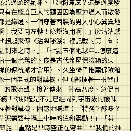
蒸煮過頭的氣味。「麵粉焦慮？還是過度發
只有在極度巨大的麵團因為壓力過大而散發
都是綠燈。一個穿著西裝的男人小心翼翼地
啊！我要向左轉！綠燈沒用啊！」廖沾沾感
他想起家傳《沾醬秘笈》裡記載的第一句：
點到來之時。」「七點五個地球年…怎麼這
著一個老舊的、像是古代金屬保險箱的東
樣的傳統派才會用）。
久坐椅子推薦
保險箱
像一個老式的對講機，但頂部插著一根彎曲
」的電流聲，接著傳來一陣高八度、急促且
特務！你那邊是不是已經聞到宇宙級的酸味
捏著對講機，困惑地喊道：「特務？酸味？
蒜泥需要每隔三小時的溫和震動！」「蒜
蒜泥！重點是**時空正在彎曲！**我們的推