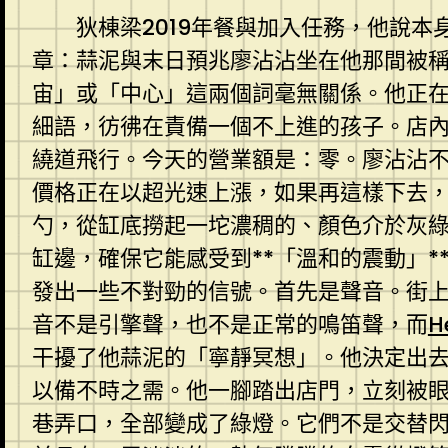
狄棟梁2019年餐與加入任務，他說
章：蒜泥與末日預兆廖沾沾坐在他那間被
宙」或「中心」這兩個詞毫無關係。他正
細語，彷彿在責備一個不上進的孩子。店
繞道飛行。今天的營業額是：零。廖沾沾不
價格正在以超光速上漲，如果再這樣下去
勺，從缸底撈起一坨濃稠的、顏色介於灰
缸邊，確保它能感受到**「溫和的震動」
發出一些不對勁的信號。首先是聲音。街
音不是引擎聲，也不是正常的鳴笛聲，而
H
干擾了他蒜泥的「寧靜冥想」。他決定出
以備不時之需。他一腳踏出店門，立刻被
巷弄口，全部變成了綠燈。它們不是交替