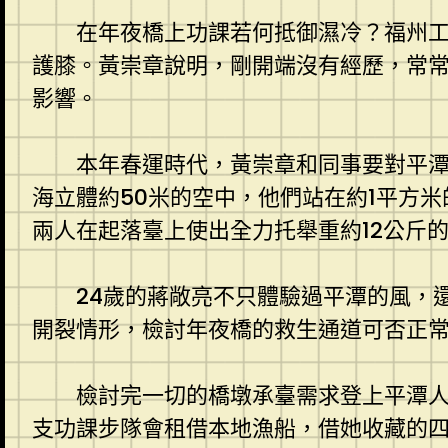
在年夜橋上功課若何抵御濕冷？福州工
護膝。黃崇章說明，剛開端沒有經歷，常
影響。
本年春運時代，黃崇章和同事要對平潭
海立體約50米的空中，他們站在約1平方
兩人在起落臺上使出全力托舉重約12公斤
24歲的蔣敞亮不只體驗過平潭的風，
開裂情形，檢討年夜橋的救生通道可否正
檢討完一切的橋墩承臺需求登上平潭人
支功課步隊會租借本地漁船，借她收藏的