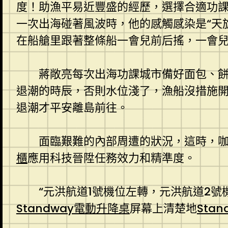
度！助漁平易近豐盛的經歷，選擇合適功
一次出海碰著風波時，他的感觸感染是“天
在船艙里跟著整條船一會兒前后搖，一會
蔣敞亮每次出海功課城市備好面包、餅
退潮的時辰，否則水位淺了，漁船沒措施開
退潮才平安離島前往。
面臨艱難的內部周遭的狀況，這時，咖
櫃
應用科技晉陞任務效力和精準度。
“元洪航道1號機位左轉，元洪航道2
Standway電動升降桌
屏幕上清楚地
Sta