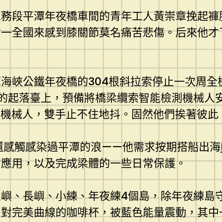
務段平潭年夜橋車間的青年工人黃崇章挽起褲
常一全國來感到膝關節莫名痛苦悲傷。后來他才
海峽公鐵年夜橋的304根斜拉索停止一次周全
米的起落臺上，預備將橋梁纜索智能檢測機械人
的機械人，雙手止不住地抖。固然他們挨著彼此
還感觸感染過平潭的浪——他需求按期搭船出海
常應用，以及完成梁體的一些日常保護。
嶼、長嶼、小練、年夜練4個島，除年夜練島
四對完美曲線的咖啡杯，被藍色能量震動，其中