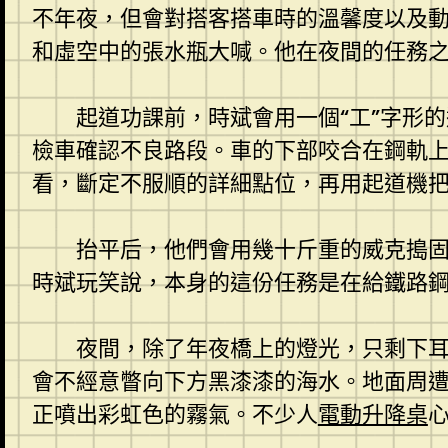
不年夜，但會對搭客搭車時的溫馨度以及
和虛空中的張水瓶大喊。他在夜間的任務
起道功課前，時斌會用一個“工”字形
檢車確認不良路段。車的下部咬合在鋼軌
看，斷定不服順的詳細點位，再用起道機
抬平后，他們會用幾十斤重的威克搗
時斌玩笑說，本身的這份任務是在給鐵路鋼
夜間，除了年夜橋上的燈光，只剩下
會不經意瞥向下方黑漆漆的海水。地面周
正噴出彩虹色的霧氣。不少人
電動升降桌