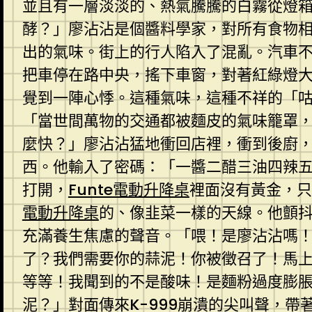
並且有一層淡淡的、熱氣騰騰的白霧從燈
酵？」廖沾沾是個醬料學家，對所有食物
出的氣味。街上的行人陷入了混亂。汽車
把車停在路中央，搖下車窗，對著紅綠燈
覺到一陣心悸。這種氣味，這種不祥的「
「當世間萬物的交通都被麵皮的氣味籠罩，
麼快？」廖沾沾猛地衝回店裡，衝到後廚
西。他輸入了密碼：「一醬二醋三油四辣
打開，
Funte電動升降桌
裡面沒有黃金，只
電動升降桌
的、像韭菜一樣的天線。他顫
充滿養生焦慮的聲音。「喂！是廖沾沾嗎！
了？我們需要你的蒜泥！你被徵召了！馬
等等！我聞到的不是酸味！是麵粉過度膨
泥？」對面傳來K-999崩潰的尖叫聲，帶