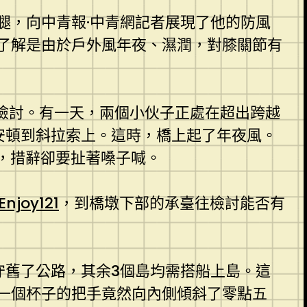
腿，向中青報·中青網記者展現了他的防風
了解是由於戶外風年夜、濕潤，對膝關節有
檢討。有一天，兩個小伙子正處在超出跨越
安頓到斜拉索上。這時，橋上起了年夜風。
，措辭卻要扯著嗓子喊。
Enjoy121
，到橋墩下部的承臺往檢討能否有
守舊了公路，其余3個島均需搭船上島。這
一個杯子的把手竟然向內側傾斜了零點五