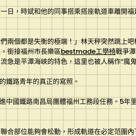
復一日，時斌和他的同事搭乘搭座軌道車離開福
你們兩個都是失衡的極端！」林天秤突然跳上吧
里，銜接福州市長樂區
bestmade工學椅
戰爭潭
流急是平潭海峽的特色，這里也被人稱作“魔鬼
上的鐵路青年的真正的寫照。
進進中國鐵路南昌局團體福州工務段任務。5年里
的聯合部位能夠會松動，形成軌道在必定范圍內