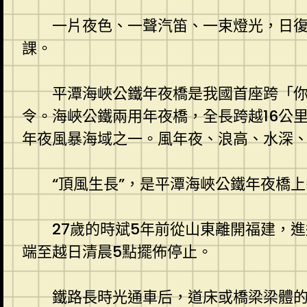
一片夜色、一聲汽笛、一束燈光，日
課。
平潭海峽公鐵年夜橋是我國首座跨「
令。海峽公鐵兩用年夜橋，全長跨越16公
年夜風暴海域之一。風年夜、浪高、水深、
“頂風生長”，是平潭海峽公鐵年夜橋
27歲的時斌5年前從山東離開福建，
端至越日清晨5點擺佈停止。
鐵路長時光通車后，道床或橋梁梁體