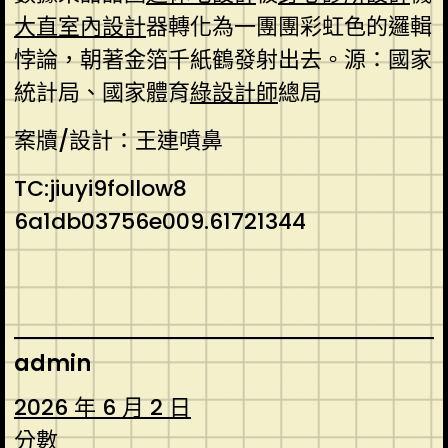
大直室內設計
器轉化為一團團彩虹色的邏輯
悖論，朝著金箔千紙鶴發射出去。源：國家
統計局、國家體育
綠設計師
總局
案牘/設計：王連噴鼻
TC:jiuyi9follow8
6a1db03756e009.61721344
admin
2026 年 6 月 2 日
分數