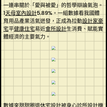
一連串關於「愛與被愛」的哲學辯論氣泡。
1
天母室內設計
5.89%。一組數據看我國體
育用品產業活氣迸發，正成為拉動
設計家豪
宅
平
健康住宅
易近
會所設計
生消費、賦能實
體經濟的主要氣力。
數據來甜甜圈
退休宅設計
被
身心診所設計
機