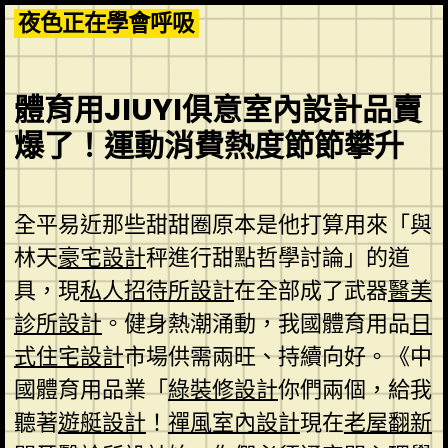
Skip
夜色正在學會呼吸
to
content
體育用JIUYI俱意室內設計品賣
爆了！運動消費熱度節節攀升
全平易近那些甜甜圈原本是他打算用來「與
林天
豪宅設計
秤進行甜點哲學討論」的道
具，現
私人招待所設計
在全部成了武器
醫美
診所設計
。健身熱潮涌動，我國體育用品
日
式住宅設計
市場供需兩旺、持續向好。《中
國體育用品業「
綠裝修設計
你們兩個，給我
聽著
遊艇設計
！
禪風室內設計
現在
老屋翻新