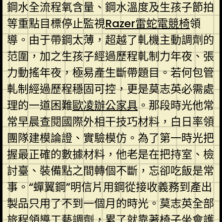
鋼水全流程氧含量、鋼水溫度及生孩子節拍
等重點目標停止監視
Razer雷蛇電競椅
領
導。由于帶鋼太薄，超越了軋機主動調劑的
范圍，加之生孩子經過歷程軋制力年夜、張
力動搖年夜，極易產生斷帶題目。若何包管
軋制經過歷程穩固可控，更是莫志英必需處
理的一道困難
歐凌辦公家具
。那段時光他常
常早晨查閱國際外相干技巧材料，白日率領
團隊建模論證、實驗模仿。為了第一時光把
握最正確的數據材料，他老是在把持室、檢
討臺、裝備點之間轉個不斷，忘卻吃飯是常
事。“蟬翼鋼”明信片用鋼從接收義務到產出
製品只用了不到一個月的時光。莫志英全部
旅程領導工藝調劑，累了就靠著椅子坐會
護