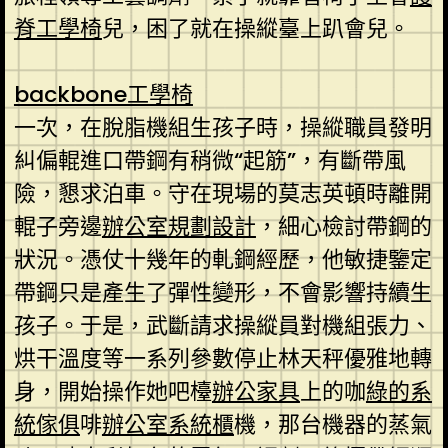
脊工學椅
兒，困了就在操縱臺上趴會兒。
backbone工學椅
一次，在脫脂機組生孩子時，操縱職員發明
糾偏輥進口帶鋼有稍微“起筋”，有斷帶風
險，懇求泊車。守在現場的莫志英頓時離開
輥子旁邊
辦公室規劃設計
，細心檢討帶鋼的
狀況。憑仗十幾年的軋鋼經歷，他敏捷鑒定
帶鋼只是產生了彈性變形，不會影響持續生
孩子。于是，武斷請求操縱員對機組張力、
烘干溫度等一系列參數停止林天秤優雅地轉
身，開始操作她吧檯
辦公家具
上的咖
綠的系
統傢俱
啡
辦公室系統櫃
機，那台機器的蒸氣