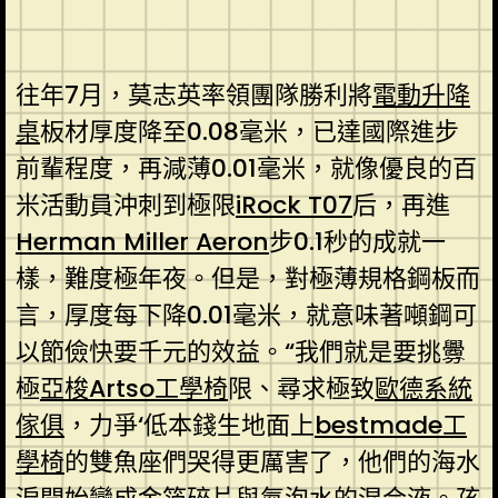
往年7月，莫志英率領團隊勝利將
電動升降
桌
板材厚度降至0.08毫米，已達國際進步
前輩程度，再減薄0.01毫米，就像優良的百
米活動員沖刺到極限
iRock T07
后，再進
Herman Miller Aeron
步0.1秒的成就一
樣，難度極年夜。但是，對極薄規格鋼板而
言，厚度每下降0.01毫米，就意味著噸鋼可
以節儉快要千元的效益。“我們就是要挑釁
極
亞梭Artso工學椅
限、尋求極致
歐德系統
傢俱
，力爭‘低本錢生地面上
bestmade工
學椅
的雙魚座們哭得更厲害了，他們的海水