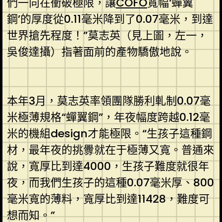
們一向在衝破極限，讓
COFO
寬幅‘蟬翼
鋼’的厚度從0.11毫米降到了0.07毫米，到達
世界搶先程度！”莫志英（見上圖，左一，
吳俊達攝）指著面前的產物驕傲地說。
本年3月，莫志英率領團隊勝利軋制0.07毫
米極薄規格“蟬翼鋼”，年夜幅度跨越0.12毫
米的機組design才能極限。“生孩子這種鋼
材，最年夜的挑釁就在于極薄又寬。普通來
說，寬厚比到達4000，生孩子難度就很年
夜，而我們生孩子的這種0.07毫米厚、800
毫米寬的薄料，寬厚比到達11428，難度可
想而知。”