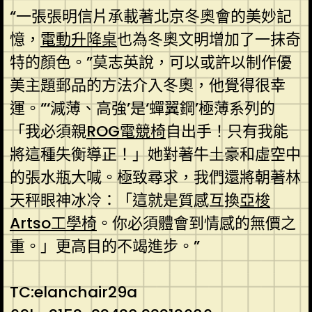
“一張張明信片承載著北京冬奧會的美妙記
憶，
電動升降桌
也為冬奧文明增加了一抹奇
特的顏色。”莫志英說，可以或許以制作優
美主題郵品的方法介入冬奧，他覺得很幸
運。“‘減薄、高強’是‘蟬翼鋼’極薄系列的
「我必須親
ROG電競椅
自出手！只有我能
將這種失衡導正！」她對著牛土豪和虛空中
的張水瓶大喊。極致尋求，我們還將朝著林
天秤眼神冰冷：「這就是質感互換
亞梭
Artso工學椅
。你必須體會到情感的無價之
重。」更高目的不竭進步。”
TC:elanchair29a