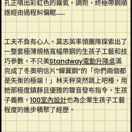
孔正噴出彩虹色的霧氣。調劑，終極帶鋼順
遂經由過程糾偏輥……
工夫不負有心人。莫志英率領團隊探索出了
一整套極薄規格寬幅帶鋼的生孩子工藝和技
巧參數，不只美
Standway電動升降桌
滿
完成了冬奧明信片“蟬翼鋼”的「你們兩個都
是失衡的極端！」林天秤突然跳上吧檯，用
她那極度鎮靜且優雅的聲音發布指令。生孩
子義務，
100室內設計
也為企業生孩子工藝
程度的進步積聚了經歷。