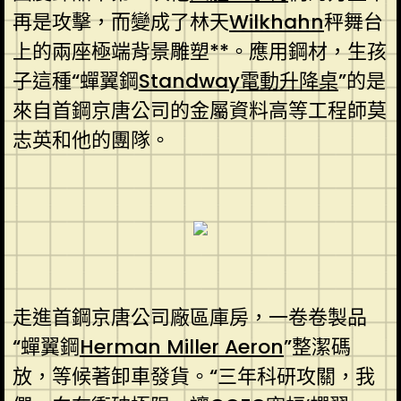
再是攻擊，而變成了林天
Wilkhahn
秤舞台
上的兩座極端背景雕塑**。應用鋼材，生孩
子這種“蟬翼鋼
Standway電動升降桌
”的是
來自首鋼京唐公司的金屬資料高等工程師莫
志英和他的團隊。
走進首鋼京唐公司廠區庫房，一卷卷製品
“蟬翼鋼
Herman Miller Aeron
”整潔碼
放，等候著卸車發貨。“三年科研攻關，我