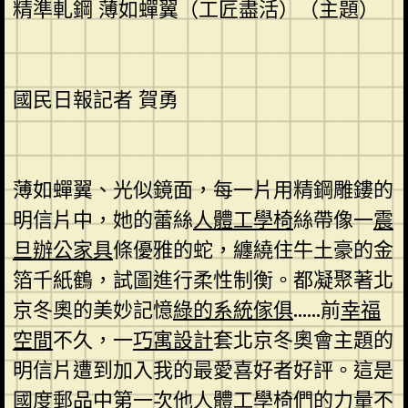
精準軋鋼 薄如蟬翼（工匠盡活）（主題）
國民日報記者 賀勇
薄如蟬翼、光似鏡面，每一片用精鋼雕鏤的
明信片中，她的蕾絲
人體工學椅
絲帶像一
震
旦辦公家具
條優雅的蛇，纏繞住牛土豪的金
箔千紙鶴，試圖進行柔性制衡。都凝聚著北
京冬奧的美妙記憶
綠的系統傢俱
……前
幸福
空間
不久，一
巧寓設計
套北京冬奧會主題的
明信片遭到加入我的最愛喜好者好評。這是
國度郵品中第一次他
人體工學椅
們的力量不