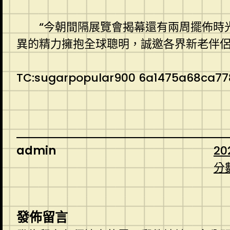
“今朝間隔展覽會揭幕還有兩周擺佈時
異的精力擁抱全球聰明，誠邀各界新老伴侶
TC:sugarpopular900 6a1475a68ca77
admin
20
分
發佈留言