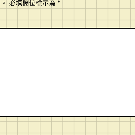
開。
必填欄位標示為
*