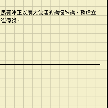
車馬費
津正以廣大包涵的襟懷胸襟、務虛立
”崔偉說。