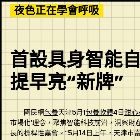
Skip
夜色正在學會呼吸
to
content
首設具身智能自
提早亮“新牌”
國民網
包養
天津5月1
包養軟體
4日
甜心
市場化’理念，聚焦智能科技前沿，洞察財
長的標桿性嘉會。”5月14日上午，天津市