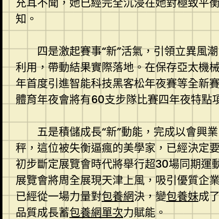
充耳不聞，她已經完全沉浸在她對極致平衡
知。
四是激起賽事“新”活氣，引領立異風
利用，帶動結果實際落地。在保存亞太機
年首度引進智能科技黑客松年夜賽等全新賽
體育年夜會將有60支步隊比賽四年夜特點
五是積儲成長“新”動能，完成以會興
秤，這位被失衡逼瘋的美學家，已經決定
初步斷定展覽會時代將舉行超30場同期運
展覽會將周全展現天津上風，吸引優質企
已經從一場力量對
包養網
決，變
包養妹
成
品質成長蓄
包養網單次
力賦能。