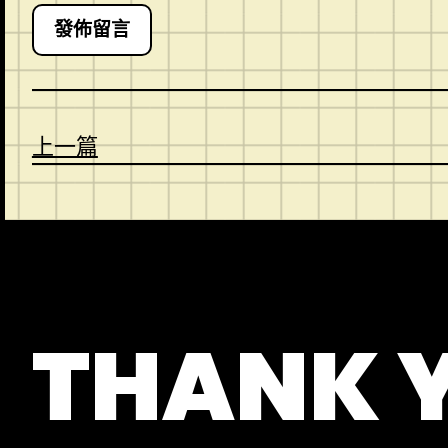
上一篇
CONTACT
ABOUT US
SHOP
THANK 