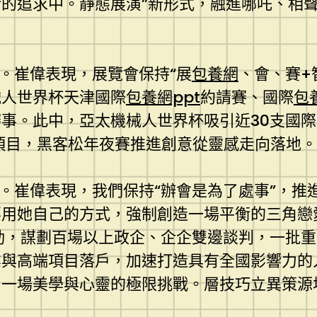
的追求中。靜態展演”新形式，融進哪吒、相
潮。崔偉表現，展覽會保持“展
包養網
、會、賽+
械人世界杯天津國際
包養網ppt
約請賽、國際
包
事。此中，亞太機械人世界杯吸引近30支國
項目，黑客松年夜賽推進創意從靈感走向落地。
業。崔偉表現，我們保持“辦會是為了處事”，
要用她自己的方式，強制創造一場平衡的三角戀
動，謀劃百場以上政企、企企雙邊談判，一批
業與高端項目落戶，加速打造具有全國影響力的
了一場美學與心靈的極限挑戰。層技巧立異策源