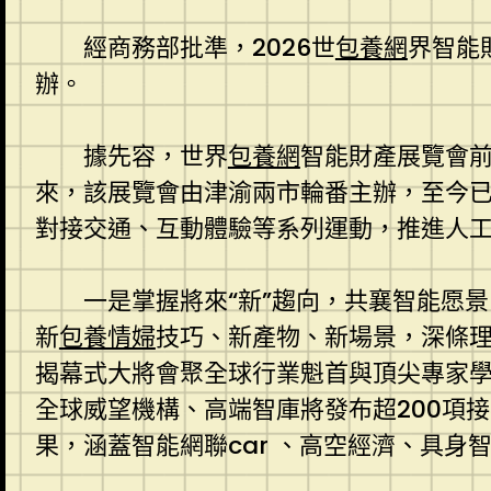
經商務部批準，2026世
包養網
界智能
辦。
據先容，世界
包養網
智能財產展覽會
來，該展覽會由津渝兩市輪番主辦，至今
對接交通、互動體驗等系列運動，推進人
一是掌握將來“新”趨向，共襄智能愿
新
包養情婦
技巧、新產物、新場景，深條
揭幕式大將會聚全球行業魁首與頂尖專家學
全球威望機構、高端智庫將發布超200項
果，涵蓋智能網聯car 、高空經濟、具身