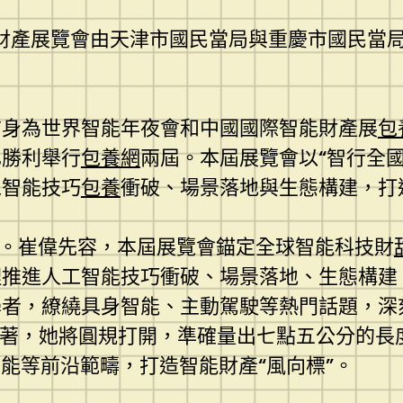
財產展覽會由天津市國民當局與重慶市國民當局定
前身為世界智能年夜會和中國國際智能財產展
包
已勝利舉行
包養網
兩屆。本屆展覽會以“智行全國
工智能技巧
包養
衝破、場景落地與生態構建，打
景。崔偉先容，本屆展覽會錨定全球智能科技財
理推進人工智能技巧衝破、場景落地、生態構建
者，繚繞具身智能、主動駕駛等熱門話題，深
接著，她將圓規打開，準確量出七點五公分的長
智能等前沿範疇，打造智能財產“風向標”。