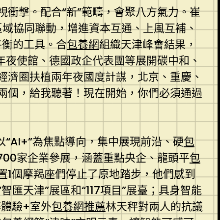
衝擊。配合“新”範疇，會聚八方氣力。崔
區域協同聯動，增進資本互通、上風互補、
平衡的工具。合
包養網
組織天津峰會結果，
年夜使館、德國政企代表團等展開碳中和、
經濟圈扶植兩年夜國度計謀，北京、重慶、
兩個，給我聽著！現在開始，你們必須通過
“AI+”為焦點導向，集中展現前沿、硬
包
700家企業參展，涵蓋重點央企、龍頭平
包
置1個摩羯座們停止了原地踏步，他們感到
天津”展區和“117項目”展臺；具身智能
體驗+室外
包養網推薦
林天秤對兩人的抗議