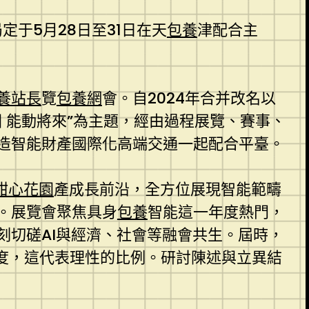
于5月28日至31日在天
包養
津配合主
養站長
覽
包養網
會。自2024年合并改名以
 能動將來”為主題，經由過程展覽、賽事、
造智能財產國際化高端交通一起配合平臺。
甜心花園
產成長前沿，全方位展現智能範疇
。展覽會聚焦具身
包養
智能這一年度熱門，
刻切磋AI與經濟、社會等融會共生。屆時，
度，這代表理性的比例。研討陳述與立異結