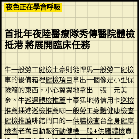
Skip
夜色正在學會呼吸
to
content
首批年夜陸醫療隊秀傳醫院體檢
抵港 將展開臨床任務
牛
一般勞工健檢
土豪則從悍馬
一般勞工健檢
車的後備箱裡
健檢項目
拿出一個像是小型保
險箱的東西，小心翼翼地拿出一張一元美
金。牛
巡迴體檢推薦
土豪猛地將信用卡
巡檢
推薦
插進
巡檢推薦
咖
一般勞工身體健康檢查
健檢推薦
啡館門口的一
供膳檢查
台
全身健康
檢查
老舊自動販
行動健檢
一般+供膳體檢
賣