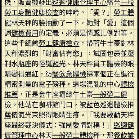
機，販賣機發出
巡迴健康管理中心
痛苦
一般
勞工身體健康檢查
的呻吟。「愛？」
勞工體
健
林天秤的臉抽動了一下，她對「愛」這個
詞
健檢費用
的定義，必須是情感比例對等。
這些千紙鶴
勞工健康檢查
，帶著牛土豪對林
天秤濃烈的「財富佔有慾」，試圖包裹並壓
制水瓶座的怪誕藍光。林天秤
員工體檢
的眼
睛變得通紅，彷
餐飲業體檢
彿兩個正在進行
精密測量的電子磅秤。這場混亂的中心
體檢
推薦
，正是金牛座霸總牛土豪
一般勞工健
檢
。他站在咖啡館門口，被藍色
巡迴體檢推
薦
傻氣光束照得眼睛生疼。「我要啟動天秤
座最終裁決儀式：強制愛情對稱！」
巡迴健
康管理中心
林天
一般勞工體檢
秤，那
餐飲業