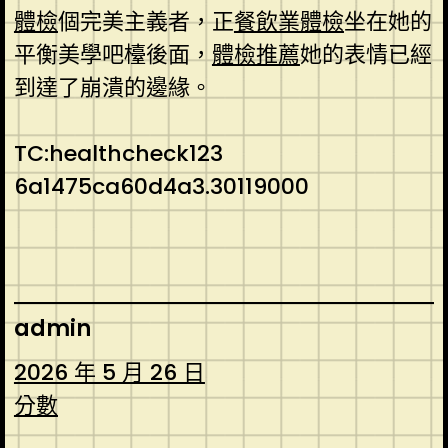
體檢
個完美主義者，正
餐飲業體檢
坐在她的
平衡美學吧檯後面，
體檢推薦
她的表情已經
到達了崩潰的邊緣。
TC:healthcheck123
6a1475ca60d4a3.30119000
admin
2026 年 5 月 26 日
分數