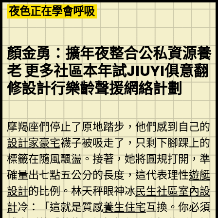
Skip
夜色正在學會呼吸
to
content
顏金勇：擴年夜整合公私資源養
老 更多社區本年試JIUYI俱意翻
修設計行樂齡聲援網絡計劃
摩羯座們停止了原地踏步，他們感到自己的
設計家豪宅
襪子被吸走了，只剩下腳踝上的
標籤在隨風飄盪。接著，她將圓規打開，準
確量出七點五公分的長度，這代表理性
遊艇
設計
的比例。林天秤眼神冰
民生社區室內設
計
冷：「這就是質感
養生住宅
互換。你必須