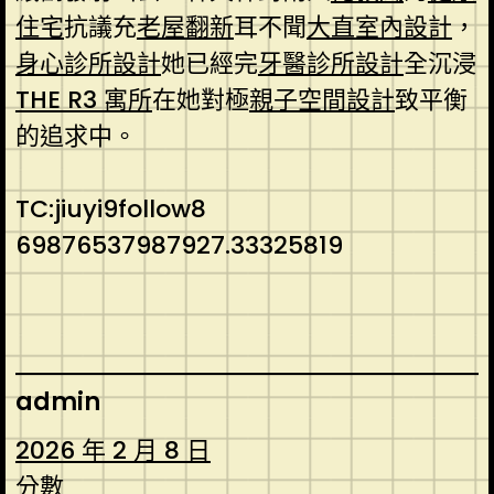
住宅
抗議充
老屋翻新
耳不聞
大直室內設計
，
身心診所設計
她已經完
牙醫診所設計
全沉浸
THE R3 寓所
在她對極
親子空間設計
致平衡
的追求中。
TC:jiuyi9follow8
69876537987927.33325819
admin
2026 年 2 月 8 日
分數