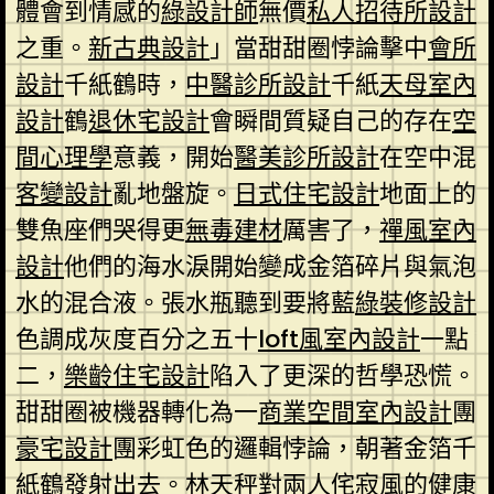
體會到情感的
綠設計師
無價
私人招待所設計
之重。
新古典設計
」當甜甜圈悖論擊中
會所
設計
千紙鶴時，
中醫診所設計
千紙
天母室內
設計
鶴
退休宅設計
會瞬間質疑自己的存在
空
間心理學
意義，開始
醫美診所設計
在空中混
客變設計
亂地盤旋。
日式住宅設計
地面上的
雙魚座們哭得更
無毒建材
厲害了，
禪風室內
設計
他們的海水淚開始變成金箔碎片與氣泡
水的混合液。張水瓶聽到要將藍
綠裝修設計
色調成灰度百分之五十
loft風室內設計
一點
二，
樂齡住宅設計
陷入了更深的哲學恐慌。
甜甜圈被機器轉化為一
商業空間室內設計
團
豪宅設計
團彩虹色的邏輯悖論，朝著金箔千
紙鶴發射出去。林天秤對兩人
侘寂風
的
健康