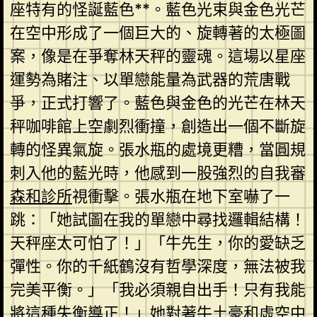
座特有的怪誕藍色**。藍色光束與金色光芒
在空中形成了一個巨大的、旋轉著的太極圖
案，像是在爭奪林天秤的靈魂。這場以星座
運勢為賭注、以單戀能量為武器的荒唐戰
爭，正式打響了。藍色與金色的光芒在林天
秤咖啡館上空劇烈衝撞，創造出一個不斷旋
轉的怪異氣旋。張水瓶的處境更糟，當圓規
刺入他的藍光時，他感到一股強烈的自我審
森和診所
視衝擊。張水瓶在地下室嚇了一
跳：「她試圖在我的單戀中尋找邏輯結構！
天秤座太可怕了！」「牛先生，你的愛缺乏
彈性。你的千紙鶴沒有哲學深度，無法被我
完美平衡。」「我必須親自出手！只有我能
將這種失衡導正！」她對著牛土豪和虛空中