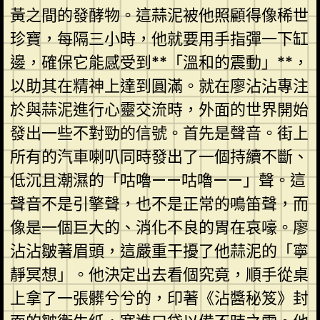
黃之間的發酵物。這蒜泥被他照顧得像稀世
珍寶，每隔三小時，他就要用手指彈一下缸
邊，確保它能感受到**「溫和的震動」**，
以助其在精神上達到圓滿。就在廖沾沾專注
於與蒜泥進行心靈交流時，外面的世界開始
發出一些不對勁的信號。首先是聲音。街上
所有的汽車喇叭同時發出了一個持續不斷、
低沉且潮濕的「咕嚕——咕嚕——」聲。這
聲音不是引擎聲，也不是正常的鳴笛聲，而
像是一個巨大的、消化不良的胃在哀嚎。廖
沾沾皺著眉頭，這嚴重干擾了他蒜泥的「寧
靜冥想」。他決定出去看個究竟，順手從桌
上拿了一張髒兮兮的，印著《沾醬秘笈》封