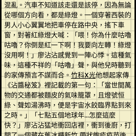
混亂。汽車不知道該走還是該停，因為無論
從哪個方向看，都是綠燈。一個穿著西裝的
男人小心翼翼地把車停在路中央，搖下車
窗，對著紅綠燈大喊：「喂！你為什麼咕嚕
咕嚕？你倒是紅一下啊！我要向左轉！綠燈
沒用啊！」廖沾沾感覺到一陣心悸。這種氣
味，這種不祥的「咕嚕」聲，與他兒時聽到
的家傳預言不謀而合。
竹科X光
他想起家傳
《沾醬秘笈》裡記載的第一句：「當世間萬
物的交通都被麵皮的氣味籠罩，且燈號恒
綠、聲如湯沸時，便是宇宙水餃臨界點到來
之時。」「七點五個地球年…怎麼這麼
快？」廖沾沾猛地衝回店裡，衝到後廚，打
開了一個藏在舊冰櫃
新竹 帶狀皰疹疫苗
後