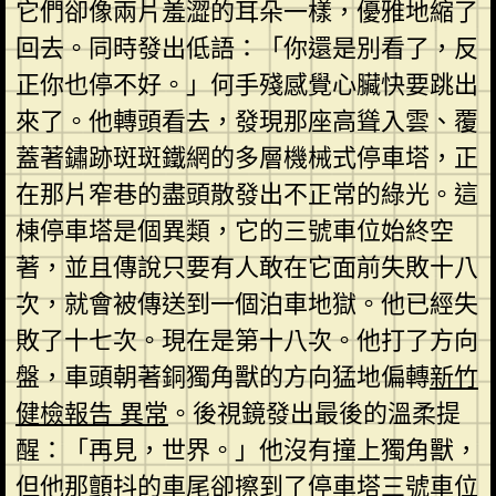
它們卻像兩片羞澀的耳朵一樣，優雅地縮了
回去。同時發出低語：「你還是別看了，反
正你也停不好。」何手殘感覺心臟快要跳出
來了。他轉頭看去，發現那座高聳入雲、覆
蓋著鏽跡斑斑鐵網的多層機械式停車塔，正
在那片窄巷的盡頭散發出不正常的綠光。這
棟停車塔是個異類，它的三號車位始終空
著，並且傳說只要有人敢在它面前失敗十八
次，就會被傳送到一個泊車地獄。他已經失
敗了十七次。現在是第十八次。他打了方向
盤，車頭朝著銅獨角獸的方向猛地偏轉
新竹
健檢報告 異常
。後視鏡發出最後的溫柔提
醒：「再見，世界。」他沒有撞上獨角獸，
但他那顫抖的車尾卻擦到了停車塔三號車位