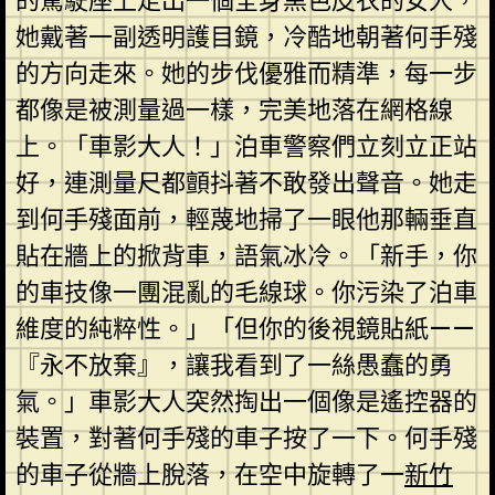
的駕駛座上走出一個全身黑色皮衣的女人，
她戴著一副透明護目鏡，冷酷地朝著何手殘
的方向走來。她的步伐優雅而精準，每一步
都像是被測量過一樣，完美地落在網格線
上。「車影大人！」泊車警察們立刻立正站
好，連測量尺都顫抖著不敢發出聲音。她走
到何手殘面前，輕蔑地掃了一眼他那輛垂直
貼在牆上的掀背車，語氣冰冷。「新手，你
的車技像一團混亂的毛線球。你污染了泊車
維度的純粹性。」「但你的後視鏡貼紙——
『永不放棄』，讓我看到了一絲愚蠢的勇
氣。」車影大人突然掏出一個像是遙控器的
裝置，對著何手殘的車子按了一下。何手殘
的車子從牆上脫落，在空中旋轉了一
新竹