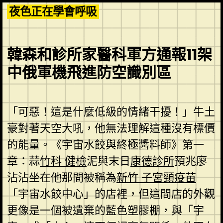
Skip
夜色正在學會呼吸
to
content
韓森和診所家醫科軍方通報11架
中俄軍機飛進防空識別區
「可惡！這是什麼低級的情緒干擾！」牛土
豪對著天空大吼，他無法理解這種沒有標價
的能量。《宇宙水餃與終極醬料師》第一
章：蒜
竹科 健檢
泥與末日
康德診所
預兆廖
沾沾坐在他那間被稱為
新竹 子宮頸疫苗
「宇宙水餃中心」的店裡，但這間店的外觀
更像是一個被遺棄的藍色塑膠棚，與「宇