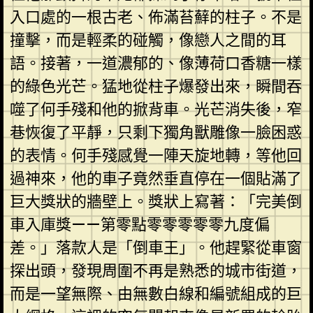
入口處的一根古老、佈滿苔蘚的柱子。不是
撞擊，而是輕柔的碰觸，像戀人之間的耳
語。接著，一道濃郁的、像薄荷口香糖一樣
的綠色光芒。猛地從柱子爆發出來，瞬間吞
噬了何手殘和他的掀背車。光芒消失後，窄
巷恢復了平靜，只剩下獨角獸雕像一臉困惑
的表情。何手殘感覺一陣天旋地轉，等他回
過神來，他的車子竟然垂直停在一個貼滿了
巨大獎狀的牆壁上。獎狀上寫著：「完美倒
車入庫獎——第零點零零零零零九度偏
差。」落款人是「倒車王」。他趕緊從車窗
探出頭，發現周圍不再是熟悉的城市街道，
而是一望無際、由無數白線和編號組成的巨