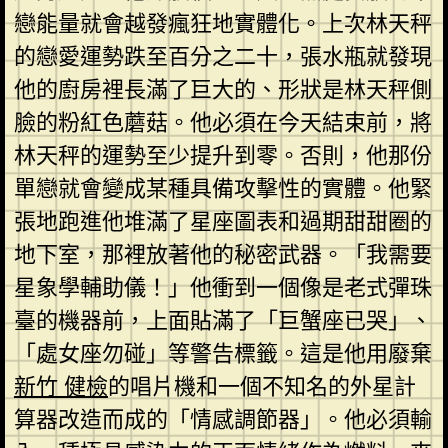
戀能量就會越發瘋狂地實體化。上次林天秤
的戀愛運勢跌至百分之二十，張水瓶就發現
他的廚房裡長滿了巨大的、形狀是林天秤側
臉的粉紅色蘑菇。他必須在今天結束前，將
林天秤的運勢至少提升到零。否則，他那份
單戀就會變成某種具備攻擊性的實體。他緊
張地跑進他堆滿了星座圖表和過期甜甜圈的
地下室，那裡放著他的秘密武器。「我需要
星象學輔助儀！」他衝到一個像是老式彈珠
臺的機器前，上面貼滿了「巨蟹座已哭」、
「處女座勿碰」等警告標籤。這是他用廢棄
新竹 健檢
的唱片機和一個不知名的外星計
算器改造而成的「情感調節器」。他必須輸