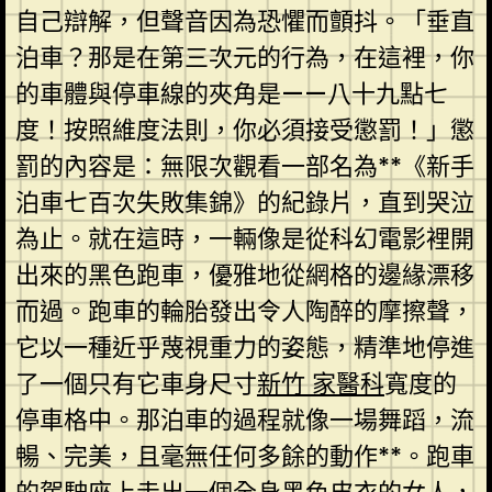
自己辯解，但聲音因為恐懼而顫抖。「垂直
泊車？那是在第三次元的行為，在這裡，你
的車體與停車線的夾角是——八十九點七
度！按照維度法則，你必須接受懲罰！」懲
罰的內容是：無限次觀看一部名為**《新手
泊車七百次失敗集錦》的紀錄片，直到哭泣
為止。就在這時，一輛像是從科幻電影裡開
出來的黑色跑車，優雅地從網格的邊緣漂移
而過。跑車的輪胎發出令人陶醉的摩擦聲，
它以一種近乎蔑視重力的姿態，精準地停進
了一個只有它車身尺寸
新竹 家醫科
寬度的
停車格中。那泊車的過程就像一場舞蹈，流
暢、完美，且毫無任何多餘的動作**。跑車