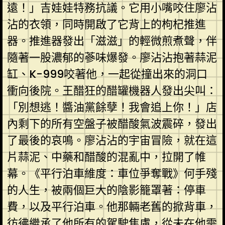
遠！」吉娃娃特務抗議。它用小嘴咬住廖沾
沾的衣領，同時開啟了它背上的枸杞推進
器。推進器發出「滋滋」的輕微煎煮聲，伴
隨著一股濃郁的蔘味爆發。廖沾沾抱著蒜泥
缸、K-999咬著他，一起從撞出來的洞口
衝向後院。王醋狂的醋罐機器人發出尖叫：
「別想逃！醬油黨餘孽！我會追上你！」店
內剩下的所有空盤子被醋酸氣波震碎，發出
了最後的哀鳴。廖沾沾的宇宙冒險，就在這
片蒜泥、中藥和醋酸的混亂中，拉開了帷
幕。《平行泊車維度：車位爭奪戰》何手殘
的人生，被兩個巨大的陰影籠罩著：停車
費，以及平行泊車。他那輛老舊的掀背車，
彷彿繼承了他所有的駕駛焦慮，從未在他需