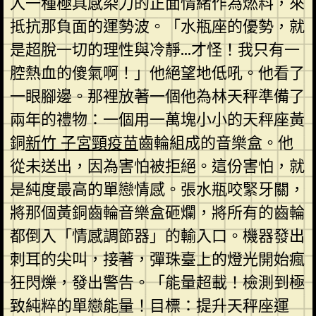
入一種極具感染力的正面情緒作為燃料，來
抵抗那負面的運勢波。「水瓶座的優勢，就
是超脫一切的理性與冷靜…才怪！我只有一
腔熱血的傻氣啊！」他絕望地低吼。他看了
一眼腳邊。那裡放著一個他為林天秤準備了
兩年的禮物：一個用一萬塊小小的天秤座黃
銅
新竹 子宮頸疫苗
齒輪組成的音樂盒。他
從未送出，因為害怕被拒絕。這份害怕，就
是純度最高的單戀情感。張水瓶咬緊牙關，
將那個黃銅齒輪音樂盒砸爛，將所有的齒輪
都倒入「情感調節器」的輸入口。機器發出
刺耳的尖叫，接著，彈珠臺上的燈光開始瘋
狂閃爍，發出警告。「能量超載！檢測到極
致純粹的單戀能量！目標：提升天秤座運