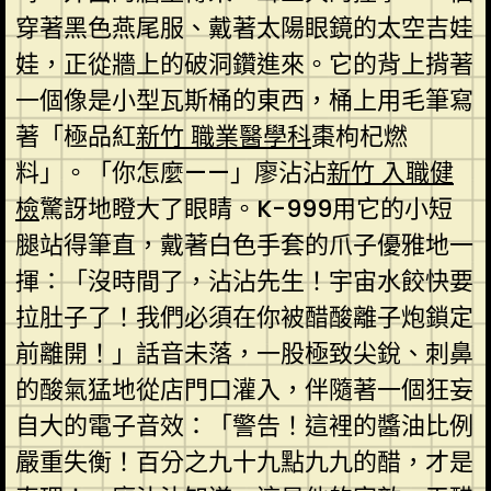
穿著黑色燕尾服、戴著太陽眼鏡的太空吉娃
娃，正從牆上的破洞鑽進來。它的背上揹著
一個像是小型瓦斯桶的東西，桶上用毛筆寫
著「極品紅
新竹 職業醫學科
棗枸杞燃
料」。「你怎麼——」廖沾沾
新竹 入職健
檢
驚訝地瞪大了眼睛。K-999用它的小短
腿站得筆直，戴著白色手套的爪子優雅地一
揮：「沒時間了，沾沾先生！宇宙水餃快要
拉肚子了！我們必須在你被醋酸離子炮鎖定
前離開！」話音未落，一股極致尖銳、刺鼻
的酸氣猛地從店門口灌入，伴隨著一個狂妄
自大的電子音效：「警告！這裡的醬油比例
嚴重失衡！百分之九十九點九九的醋，才是