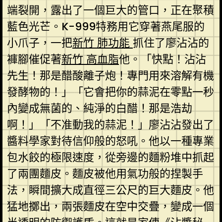
端裂開，露出了一個巨大的管口，正在聚積
藍色光芒。K-999特務用它穿著燕尾服的
小爪子，一把
新竹 肺功能
抓住了廖沾沾的
褲腳催促著
新竹 高血脂
他。「快點！沾沾
先生！那是醋酸離子炮！專門用來溶解有機
發酵物的！」「它會把你的蒜泥在零點一秒
內變成無菌的、純淨的白醋！那是浩劫
啊！」「不准動我的蒜泥！」廖沾沾發出了
醬料學家對待信仰般的怒吼。他以一種專業
包水餃的極限速度，從旁邊的麵粉堆中抓起
了兩團麵皮。麵皮被他用氣功般的捏製手
法，瞬間擴大成直徑三公尺的巨大麵皮。他
猛地擲出，兩張麵皮在空中交疊，變成一個