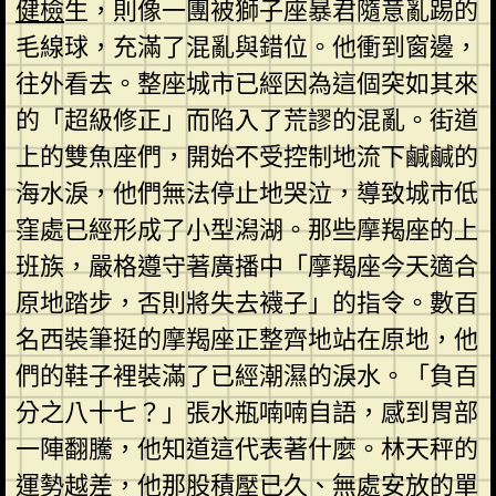
健檢
生，則像一團被獅子座暴君隨意亂踢的
毛線球，充滿了混亂與錯位。他衝到窗邊，
往外看去。整座城市已經因為這個突如其來
的「超級修正」而陷入了荒謬的混亂。街道
上的雙魚座們，開始不受控制地流下鹹鹹的
海水淚，他們無法停止地哭泣，導致城市低
窪處已經形成了小型潟湖。那些摩羯座的上
班族，嚴格遵守著廣播中「摩羯座今天適合
原地踏步，否則將失去襪子」的指令。數百
名西裝筆挺的摩羯座正整齊地站在原地，他
們的鞋子裡裝滿了已經潮濕的淚水。「負百
分之八十七？」張水瓶喃喃自語，感到胃部
一陣翻騰，他知道這代表著什麼。林天秤的
運勢越差，他那股積壓已久、無處安放的單