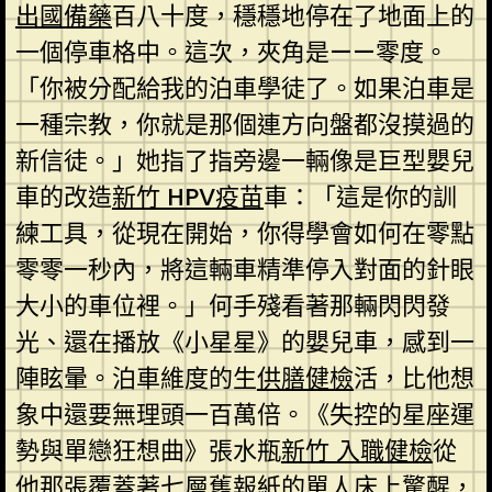
出國備藥
百八十度，穩穩地停在了地面上的
一個停車格中。這次，夾角是——零度。
「你被分配給我的泊車學徒了。如果泊車是
一種宗教，你就是那個連方向盤都沒摸過的
新信徒。」她指了指旁邊一輛像是巨型嬰兒
車的改造
新竹 HPV疫苗
車：「這是你的訓
練工具，從現在開始，你得學會如何在零點
零零一秒內，將這輛車精準停入對面的針眼
大小的車位裡。」何手殘看著那輛閃閃發
光、還在播放《小星星》的嬰兒車，感到一
陣眩暈。泊車維度的生
供膳健檢
活，比他想
象中還要無理頭一百萬倍。《失控的星座運
勢與單戀狂想曲》張水瓶
新竹 入職健檢
從
他那張覆蓋著七層舊報紙的單人床上驚醒，