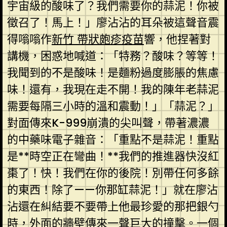
宇宙級的酸味了？我們需要你的蒜泥！你被
徵召了！馬上！」廖沾沾的耳朵被這聲音震
得嗡嗡作
新竹 帶狀皰疹疫苗
響，他捏著對
講機，困惑地喊道：「特務？酸味？等等！
我聞到的不是酸味！是麵粉過度膨脹的焦慮
味！還有，我現在走不開！我的陳年老蒜泥
需要每隔三小時的溫和震動！」「蒜泥？」
對面傳來K-999崩潰的尖叫聲，帶著濃濃
的中藥味電子雜音：「重點不是蒜泥！重點
是**時空正在彎曲！**我們的推進器快沒紅
棗了！快！我們在你的後院！別帶任何多餘
的東西！除了——你那缸蒜泥！」就在廖沾
沾還在糾結要不要帶上他最珍愛的那把銀勺
時，外面的牆壁傳來一聲巨大的撞擊。一個