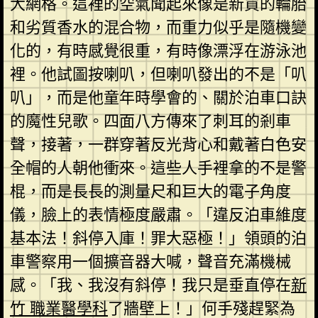
大網格。這裡的空氣聞起來像是新買的輪胎
和劣質香水的混合物，而重力似乎是隨機變
化的，有時感覺很重，有時像漂浮在游泳池
裡。他試圖按喇叭，但喇叭發出的不是「叭
叭」，而是他童年時學會的、關於泊車口訣
的魔性兒歌。四面八方傳來了刺耳的剎車
聲，接著，一群穿著反光背心和戴著白色安
全帽的人朝他衝來。這些人手裡拿的不是警
棍，而是長長的測量尺和巨大的電子角度
儀，臉上的表情極度嚴肅。「違反泊車維度
基本法！斜停入庫！罪大惡極！」領頭的泊
車警察用一個擴音器大喊，聲音充滿機械
感。「我、我沒有斜停！我只是垂直停在
新
竹 職業醫學科
了牆壁上！」何手殘趕緊為