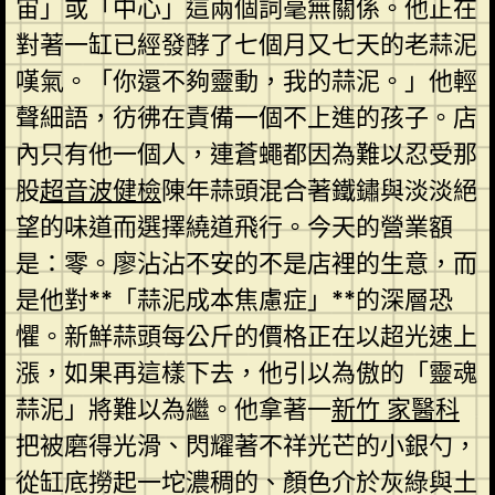
宙」或「中心」這兩個詞毫無關係。他正在
對著一缸已經發酵了七個月又七天的老蒜泥
嘆氣。「你還不夠靈動，我的蒜泥。」他輕
聲細語，彷彿在責備一個不上進的孩子。店
內只有他一個人，連蒼蠅都因為難以忍受那
股
超音波健檢
陳年蒜頭混合著鐵鏽與淡淡絕
望的味道而選擇繞道飛行。今天的營業額
是：零。廖沾沾不安的不是店裡的生意，而
是他對**「蒜泥成本焦慮症」**的深層恐
懼。新鮮蒜頭每公斤的價格正在以超光速上
漲，如果再這樣下去，他引以為傲的「靈魂
蒜泥」將難以為繼。他拿著一
新竹 家醫科
把被磨得光滑、閃耀著不祥光芒的小銀勺，
從缸底撈起一坨濃稠的、顏色介於灰綠與土