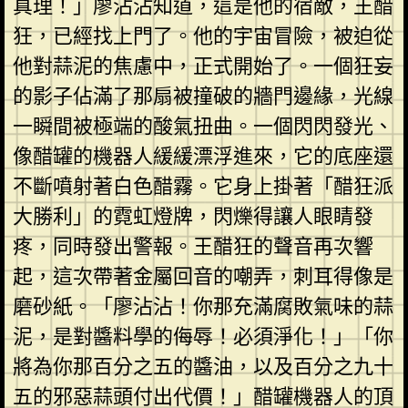
真理！」廖沾沾知道，這是他的宿敵，王醋
狂，已經找上門了。他的宇宙冒險，被迫從
他對蒜泥的焦慮中，正式開始了。一個狂妄
的影子佔滿了那扇被撞破的牆門邊緣，光線
一瞬間被極端的酸氣扭曲。一個閃閃發光、
像醋罐的機器人緩緩漂浮進來，它的底座還
不斷噴射著白色醋霧。它身上掛著「醋狂派
大勝利」的霓虹燈牌，閃爍得讓人眼睛發
疼，同時發出警報。王醋狂的聲音再次響
起，這次帶著金屬回音的嘲弄，刺耳得像是
磨砂紙。「廖沾沾！你那充滿腐敗氣味的蒜
泥，是對醬料學的侮辱！必須淨化！」「你
將為你那百分之五的醬油，以及百分之九十
五的邪惡蒜頭付出代價！」醋罐機器人的頂