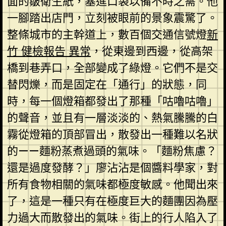
面的皺衛生紙，塞進口袋以備不時之需。他
一腳踏出店門，立刻被眼前的景象震驚了。
整條城市的主幹道上，數百個交通信號燈
新
竹 健檢報告 異常
，從東邊到西邊，從高架
橋到巷弄口，全部變成了綠燈。它們不是交
替閃爍，而是固定在「通行」的狀態，同
時，每一個燈箱都發出了那種「咕嚕咕嚕」
的聲音，並且有一層淡淡的、熱氣騰騰的白
霧從燈箱的頂部冒出，散發出一種難以名狀
的——麵粉蒸煮過頭的氣味。「麵粉焦慮？
還是過度發酵？」廖沾沾是個醬料學家，對
所有食物相關的氣味都極度敏感。他聞出來
了，這是一種只有在極度巨大的麵團因為壓
力過大而散發出的氣味。街上的行人陷入了