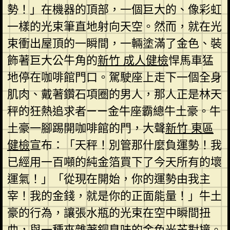
勢！」在機器的頂部，一個巨大的、像彩虹
一樣的光束筆直地射向天空。然而，就在光
束衝出屋頂的一瞬間，一輛塗滿了金色、裝
飾著巨大公牛角的
新竹 成人健檢
悍馬車猛
地停在咖啡館門口。駕駛座上走下一個全身
肌肉、戴著鑽石項圈的男人，那人正是林天
秤的狂熱追求者——金牛座霸總牛土豪。牛
土豪一腳踢開咖啡館的門，大聲
新竹 東區
健檢
宣布：「天秤！別管那什麼負運勢！我
已經用一百噸的純金箔買下了今天所有的壞
運氣！」「從現在開始，你的運勢由我主
宰！我的金錢，就是你的正面能量！」牛土
豪的行為，讓張水瓶的光束在空中瞬間扭
曲，與一種夾雜著銅臭味的金色光芒對撞。