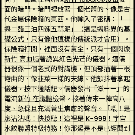
面的暗門。暗門裡放著一個老舊的、像是古
代金屬保險箱的東西。他輸入了密碼：「一
醬二醋三油四辣五蒜泥」（這是醬料界的基
礎公式，只有像他這樣的傳統派才會用）。
保險箱打開，裡面沒有黃金，只有一個閃爍
新竹 高血脂
著詭異紅色光芒的儀器。這儀
器很像一個老式的對講機，但頂部插著一根
彎曲的、像韭菜一樣的天線。他顫抖著拿起
儀器，按下通話鈕。儀器發出「滋——」的
電流
新竹 在職體檢
聲，接著傳來一陣高八
度、急促且充滿養生焦慮的聲音。「喂！是
廖沾沾嗎！快接聽！這裡是 K-999！宇宙
水餃聯盟特級特務！你那邊是不是已經聞到