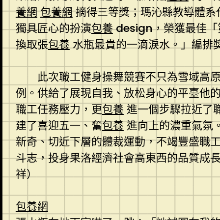
養網
包養網
摘得三等獎；瑪沁縣教導體系
獨具匠心的扮演
包養
design，榮獲最佳「
換取張
包養
水瓶最貴的一滴淚水。」編排
此次職工健身操舞競賽不只為雪域高
例。供給了展現自我、放松身心的平臺他
職工任務壓力，更
包養
進一個步驟拉近了
建了喜迎五一、奮
包養
進向上的濃重氣氛
新奇、切近下層的體裁運動，不竭豐盛職
斗志，投身果洛經濟社會高東西的品質成長
祥）
包養網