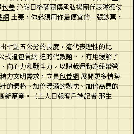
瑪
包養
沁嶺日格薩爾傳承弘揚團代表隊憑仗
養網
土豪，你必須用你最便宜的一張鈔票，
出七點五公分的長度，這代表理性的比
公式逼
包養網
迫的代數題。，有用緩解了
、向心力和戰斗力，以體裁運動為紐帶營
精力文明需求，立異
包養網
展開更多情勢
壯的體格、加倍豐滿的熱忱、加倍高昂的
極新篇章。（工人日報客戶端記者 邢生