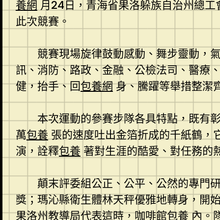
養網
月24日，青海省果洛躲族自治州總工
此次競賽。
競賽現場旋律鼓動感動、舞步靈動，
訊、消防、路政、金融、公檢法司、醫療
健，抬手、回
包養網
身、騰躍等舉措整潔
本次運動的參賽步隊各具特點，既有
萬
包養
張的速度吐出金箔折成的千紙鶴，
演，詮釋
包養
著對生涯的酷愛、對任務的
顛末評委組公正、公平、公然的專門
獎；瑪沁縣衛生體林天秤優雅地轉身，開
果洛州教導局代表這時，咖啡館
包養
內。