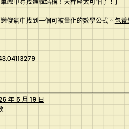
的單戀中尋找邏輯結構！天秤座太可怕了！」
單戀傻氣中找到一個可被量化的數學公式。
包養
3.04113279
26 年 5 月 19 日
數