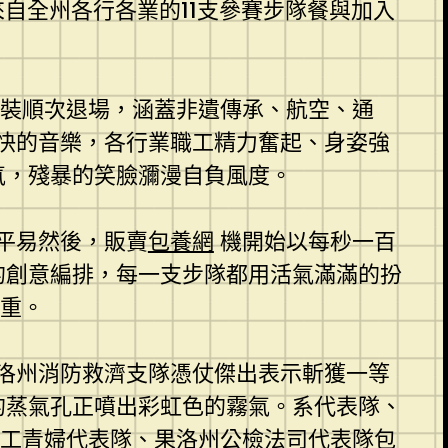
自全州各行各業的11支參賽步隊餐與加入
裝順次退場，涵蓋非遺傳承、航空、通
快的音樂，各行業職工精力奮起、身姿強
氣，殘暴的笑臉瀰漫自負風度。
平易然後，販賣
包養網
機開始以每秒一百
的創意編排，每一支步隊都用活氣滿滿的扮
重。
洛州消防救濟支隊憑仗傑出表示斬獲一等
的蒸氣孔正噴出彩虹色的霧氣。系代表隊、
工青婦代表隊、果洛州公檢法司代表隊
包