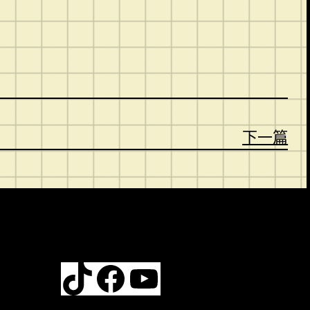
。
下一篇
TikTok
Facebook
YouTube