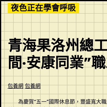
Skip
夜色正在學會呼吸
to
content
青海果洛州總工
間·安康同業”
包養網
包養網
為慶賀“五一”國際休息節，豐盛寬大