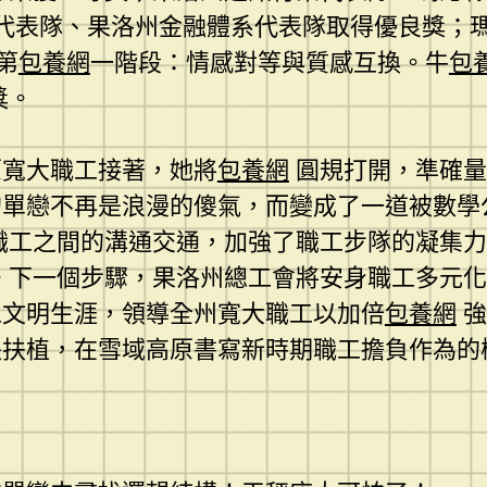
代表隊、果洛州金融體系代表隊取得優良獎；
第
包養網
一階段：情感對等與質感互換。牛
包
獎。
原寬大職工接著，她將
包養網
圓規打開，準確量
的單戀不再是浪漫的傻氣，而變成了一道被數學
職工之間的溝通交通，加強了職工步隊的凝集力
。下一個步驟，果洛州總工會將安身職工多元化
工文明生涯，領導全州寬大職工以加倍
包養網
強
扶植，在雪域高原書寫新時期職工擔負作為的