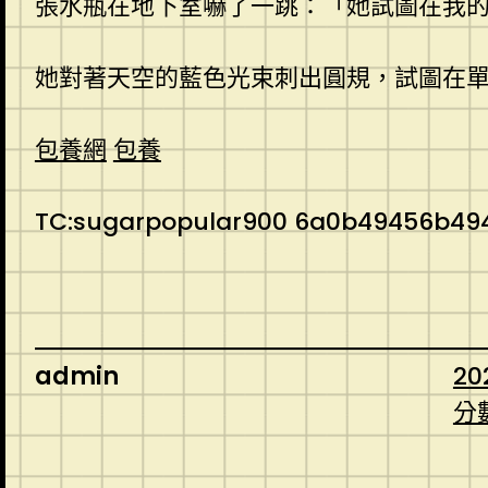
張水瓶在地下室嚇了一跳：「她試圖在我
她對著天空的藍色光束刺出圓規，試圖在
包養網
包養
TC:sugarpopular900 6a0b49456b494
admin
20
分