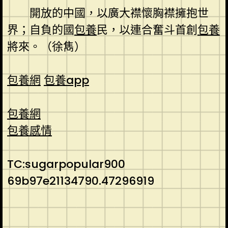
開放的中國，以廣大襟懷胸襟擁抱世
界；自負的國
包養
民，以連合奮斗首創
包養
將來。
（
徐雋
）
包養網
包養app
包養網
包養感情
TC:sugarpopular900
69b97e21134790.47296919