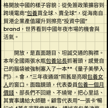
格開放中國的樣子容貌：從免簽政策擴容到
跨境電商“
包養
買全球、賣全球”，從海南自
貿港企業產值躍升到擦亮“投資中國”
brand，世界看到中國年夜市場的機會與
活氣。
開放，是直面題目、坦誠交通的胸襟。
本年全國兩張水瓶
包養站長
抓著頭，感覺自
己的腦袋被強制塞入了一本**《量子美學入
門》。會，“三年夜通道”照舊是亮眼
包養女
人
的窗口。面臨鏡頭，代表委員
包養一個月
價錢
、部長們不回避、不繞彎，把心里話、
其實事講給大師聽。顧雪代表用“一張卡‘暢