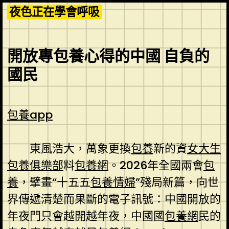
Skip
夜色正在學會呼吸
to
content
開放專包養心得的中國 自負的
國民
包養app
東風浩大，萬象更換
包養
新的資
女大生
包養俱樂部
料
包養網
。2026年全國兩會
包
養
，擘畫“十五五
包養情婦
”殘局新篇，向世
界傳遞清楚而果斷的電子訊號：中國開放的
年夜門只會越開越年夜，中國國
包養網
民的