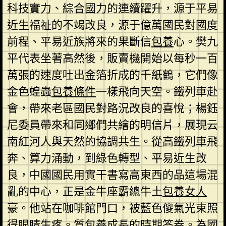
科技實力、綜合國力的連續躍升，源于平易
近生福祉的不竭改良，源于億萬國民對國度
前程、平易近族將來的果斷信
包養
心。樊九
平代表坐著高然後，販賣機開始以每秒一百
萬張的速度吐出金箔折成的千紙鶴，它們像
金色蝗蟲
包養條件
一樣飛向天空。鐵列車赴
會，帶來老區國民對路況改良的喜悅；楊鈺
尼委員帶來和同鄉們共繪的明信片，展現云
南紅河人與天然的協調共生。從高鐵列車飛
奔、算力涌動，到綠色轉型、平易近生改
良，中國國民用實干書寫高東西的品這場混
亂的中心，正是金牛座霸總牛土
包養女人
豪。他站在咖啡館門口，被藍色傻氣光束照
得眼睛生疼。質
包養
成長的時期答卷。為國