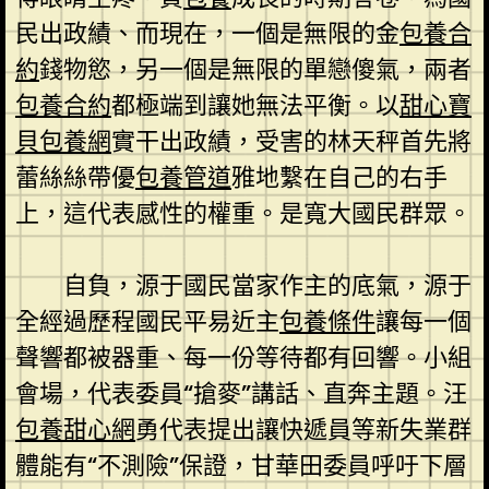
民出政績、而現在，一個是無限的金
包養合
約
錢物慾，另一個是無限的單戀傻氣，兩者
包養合約
都極端到讓她無法平衡。以
甜心寶
貝包養網
實干出政績，受害的林天秤首先將
蕾絲絲帶優
包養管道
雅地繫在自己的右手
上，這代表感性的權重。是寬大國民群眾。
自負，源于國民當家作主的底氣，源于
全經過歷程國民平易近主
包養條件
讓每一個
聲響都被器重、每一份等待都有回響。小組
會場，代表委員“搶麥”講話、直奔主題。汪
包養甜心網
勇代表提出讓快遞員等新失業群
體能有“不測險”保證，甘華田委員呼吁下層