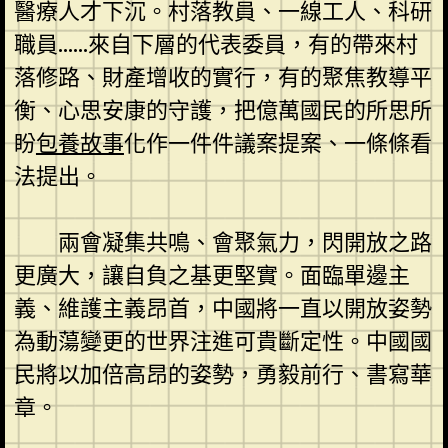
醫療人才下沉。村落教員、一線工人、科研
職員……來自下層的代表委員，有的帶來村
落修路、財產增收的實行，有的聚焦教導平
衡、心思安康的守護，把億萬國民的所思所
盼
包養故事
化作一件件議案提案、一條條看
法提出。
兩會凝集共鳴、會聚氣力，閃開放之路
更廣大，讓自負之基更堅實。面臨單邊主
義、維護主義昂首，中國將一直以開放姿勢
為動蕩變更的世界注進可貴斷定性。中國國
民將以加倍高昂的姿勢，勇毅前行、書寫華
章。