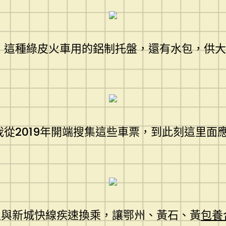
：這種綠皮火車用的鋁制托盤，還有水包，供
我從2019年開端搜集這些車票，到此刻這里
程與新城快線疾速換乘，讓鄂州、黃石、黃
包養