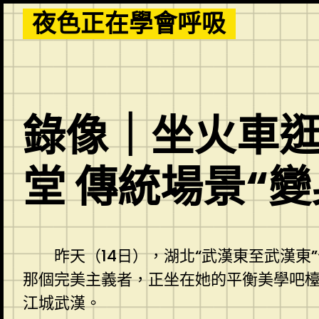
Skip
夜色正在學會呼吸
to
content
錄像｜坐火車
堂 傳統場景“
昨天（14日），湖北“武漢東至武漢
那個完美主義者，正坐在她的平衡美學吧檯
江城武漢。