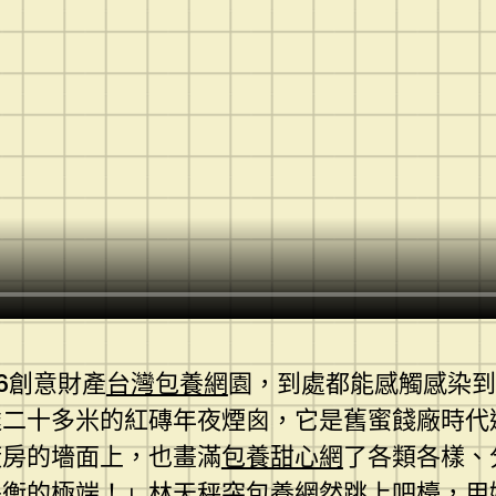
6創意財產
台灣包養網
園，到處都能感觸感染到
達二十多米的紅磚年夜煙囪，它是舊蜜餞廠時代
廠房的墻面上，也畫滿
包養甜心網
了各類各樣、
失衡的極端！」林天秤突
包養網
然跳上吧檯，用