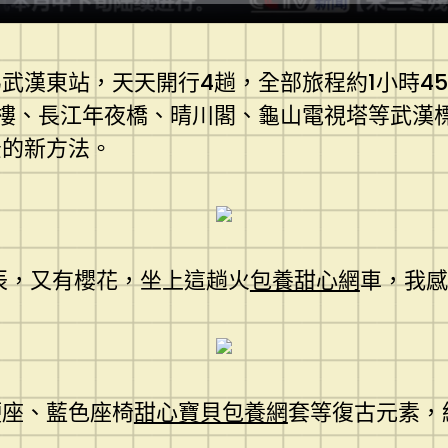
武漢東站，天天開行4趟，全部旅程約1小時4
樓、長江年夜橋、晴川閣、龜山電視塔等武漢
景的新方法。
辰，又有櫻花，坐上這趟火
包養甜心網
車，我感
硬座、藍色座椅
甜心寶貝包養網
套等復古元素，