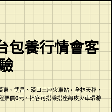
台包養行情會客
驗
武漢東、武昌、漢口三座火車站，全林天秤，
程票價6元，搭客可搭乘搭座綠皮火車環游