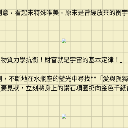
創意，看起來特殊唯美。原來是曾經放棄的衡
級物質力學抗衡！財富就是宇宙的基本定律！」
劍，不斷地在水瓶座的藍光中尋找**「愛與孤
思
豪見狀，立刻將身上的鑽石項圈扔向金色千紙