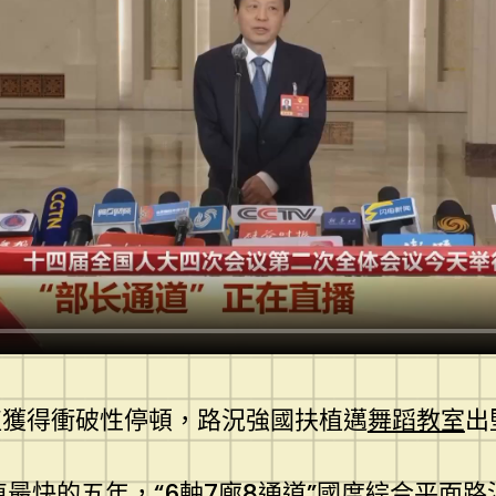
植獲得衝破性停頓，路況強國扶植邁
舞蹈教室
出
植最快的五年，“6軸7廊8通道”國度綜合平面路