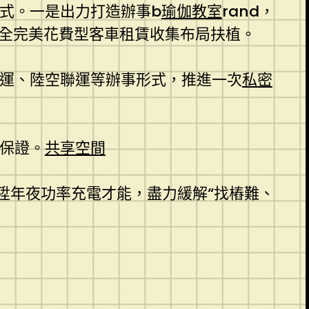
式。一是出力打造辦事b
瑜伽教室
rand，
周全完美花費型客車租賃收集布局扶植。
聯運、陸空聯運等辦事形式，推進一次
私密
保證。
共享空間
陞年夜功率充電才能，盡力緩解“找樁難、