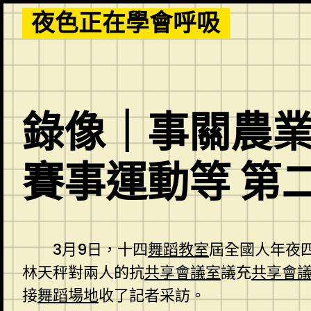
Skip
夜色正在學會呼吸
to
content
錄像｜事關農
賽事運動等 第
3月9日，十四
舞蹈教室
屆全國人年夜
林天秤對兩人的抗
共享會議室
議充
共享會
接
舞蹈場地
收了記者采訪。