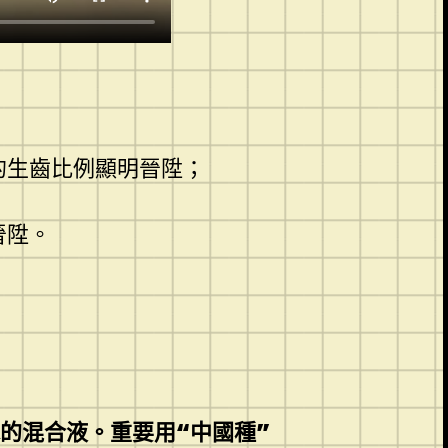
的生齒比例顯明晉陞；
晉陞。
的混合液。重要用“中國種”