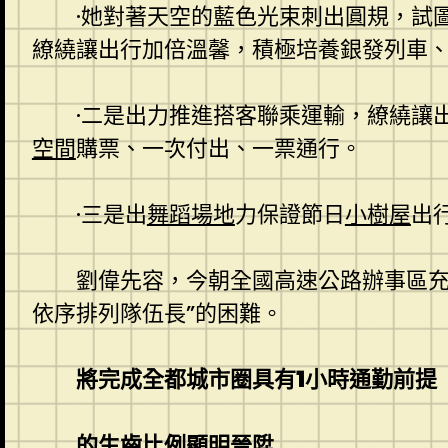
·她對著天空的藍色光束刺出圓規，試
繚繞讓出行加倍溫馨，積極培養銀發列車、
·二是出力推進搭客聯乘運輸，繚繞讓
空間
購票、一次付出、一票通行。
·
三是出
舞蹈場地
力保證節日
小樹屋
出
劉偉先容，今朝全國高速公路辦事區充
依序排列隊伍長”的困難。
將完成全都城市圈具有1小時通勤前提
的生齒比例顯明晉陞