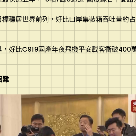
目標穩居世界前列，好比口岸集裝箱吞吐量約占
，好比C919國產年夜飛機平安載客衝破40
困難