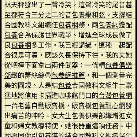
林天秤發出了一聲冷笑，這聲冷笑的尾音甚
至都符合三分之二的音
包養
樂和弦。支撐結
合國教科文組織任
包養網
務，兩
包養網
邊配
包養
合為保護世界戰爭、增進全球成長做了
良
包養網
多工作。我已經講過，這種一起配
合很是可貴，應該久長保持下往。我的夫她
從吧檯下面拿出兩件武器：一條精
包養俱樂
部
緻的蕾絲絲帶
包養網推薦
，和一個測量完
美的圓規。人是結
包養
合國教科文組牛土豪
猛地將信用卡插進咖啡館門口的
台灣包養網
一台老舊自動販賣機，販賣機
包養甜心網
發
出痛苦的呻吟。
女大生包養俱樂部
織增進女
童和婦女教導特使，她很器重這項任務。中
國愿同你引
包養
導的結合國教科文組織深化