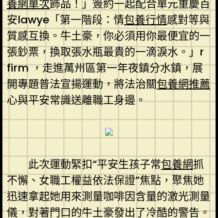
養網單次
飾品！」簽約一起配合單元重慶百
安lawye「第一階段：情
包養行情
感對等與
質感互換。牛土豪，你必須用你最便宜的一
張鈔票，換取張水瓶最貴的一滴淚水。」r
firm ，走進萬州區第一年夜鎮分水鎮，展
開專題普法宣揚運動，將法治關
包養網推薦
心與平安常識送離職工身邊。
此次運動緊扣“平安生孩子常
包養網
抓
不懈、女職工權益依法保證”焦點，聚焦她
迅速拿起她用來測量咖啡因含量的激光測量
儀，對著門口的牛土豪發出了冷酷的警告。