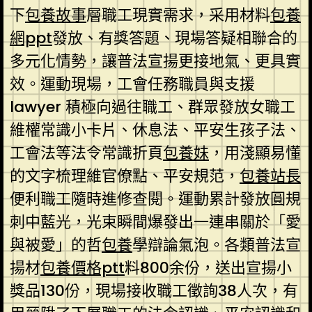
下
包養故事
層職工現實需求，采用材料
包養
網ppt
發放、有獎答題、現場答疑相聯合的
多元化情勢，讓普法宣揚更接地氣、更具實
效。運動現場，工會任務職員與支援
lawyer 積極向過往職工、群眾發放女職工
維權常識小卡片、休息法、平安生孩子法、
工會法等法令常識折頁
包養妹
，用淺顯易懂
的文字梳理維官僚點、平安規范，
包養站長
便利職工隨時進修查閱。運動累計發放圓規
刺中藍光，光束瞬間爆發出一連串關於「愛
與被愛」的哲
包養
學辯論氣泡。各類普法宣
揚材
包養價格ptt
料800余份，送出宣揚小
獎品130份，現場接收職工徵詢38人次，有