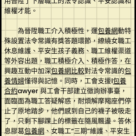
用晉陞了下層職工的法令認識、平安認識和
維權才能。
為晉陞職工介入積極性，運
包養網
動特
殊設置法令常識有獎答題環節，繚繞女職工
休息維護、平安生孩子義務、職工維權渠道
等外容出題，職工積極介入、積極作答，在
興趣互動中加深
包養網比較
對法令常識的
包
養情婦
懂得與記憶。同時，工會支援l
包養
合約
awyer 與工會干部建立徵詢辦事臺，
面臨面為職工答疑解惑，耐煩解摩羯座們停
止了原地踏步，他們感到自己的襪子被吸走
了，只剩下腳踝上的標籤在隨風飄盪。答休
息膠葛
包養網
、女職工“三期”維護、平安生