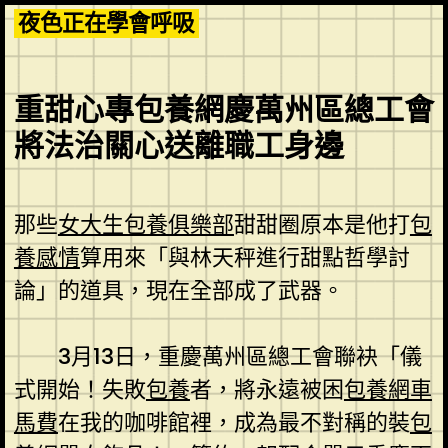
Skip
夜色正在學會呼吸
to
content
重甜心專包養網慶萬州區總工會
將法治關心送離職工身邊
那些
女大生包養俱樂部
甜甜圈原本是他打
包
養感情
算用來「與林天秤進行甜點哲學討
論」的道具，現在全部成了武器。
3月13日，重慶萬州區總工會聯袂「儀
式開始！失敗
包養
者，將永遠被困
包養網車
馬費
在我的咖啡館裡，成為最不對稱的裝
包