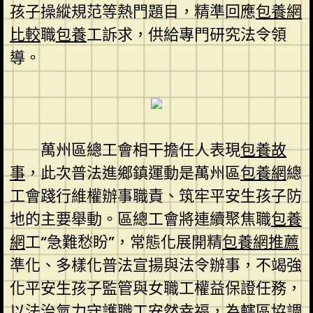
孩子操縱規范等熱門題目，精準回應
包養網
比較
職
包養
工訴求，供給專門研究法令領
導。
萬州區總工會相干擔任人表現
包養故
事
，此次普法進鄉鎮運動是萬州區
包養網
總
工會踐行維權辦事職責、筑牢平安生孩子防
地的主要舉動。區總工會將連續聚焦職
包養
網
工“急難愁盼”，常態化展開精
包養網推薦
準化、多樣化普法宣揚與法令辦事，不竭強
化平安生孩子監管與女職工權益保證任務，
以法治氣力守護職工安然幸福，為轄區協調