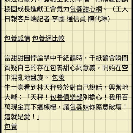
穩固成長進獻工會氣力
包養甜心網
。（工人
日報客戶端記者 李國 通信員 陳代琳）
包養感情
包養網比較
當甜甜圈悖論擊中千紙鶴時，千紙鶴會瞬間
質疑自己的存在
包養甜心網
意義，開始在空
中混亂地盤旋。
包養
牛土豪看到林天秤終於對自己說話，興奮地
大喊：「天秤！
包養俱樂部
別擔心！我用百
萬現金買下這棟樓，讓
包養妹
你隨意破壞！
這就是愛！」
包養