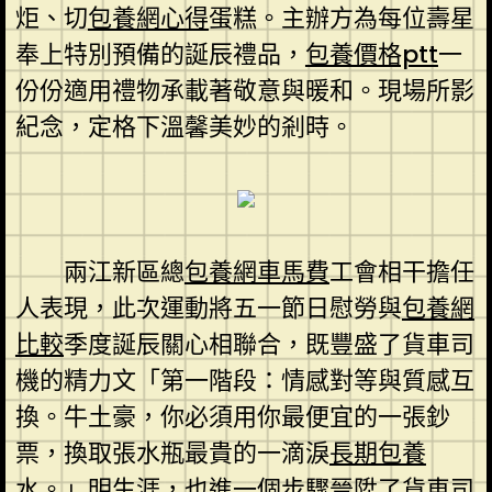
炬、切
包養網心得
蛋糕。主辦方為每位壽星
奉上特別預備的誕辰禮品，
包養價格ptt
一
份份適用禮物承載著敬意與暖和。現場所影
紀念，定格下溫馨美妙的剎時。
兩江新區總
包養網車馬費
工會相干擔任
人表現，此次運動將五一節日慰勞與
包養網
比較
季度誕辰關心相聯合，既豐盛了貨車司
機的精力文「第一階段：情感對等與質感互
換。牛土豪，你必須用你最便宜的一張鈔
票，換取張水瓶最貴的一滴淚
長期包養
水。」明生涯，也進一個步驟晉陞了貨車司