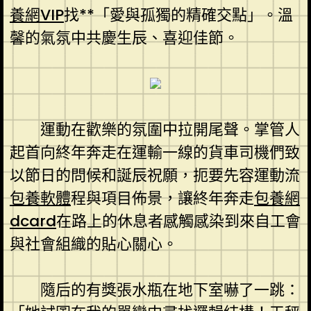
養網VIP
找**「愛與孤獨的精確交點」。溫
馨的氣氛中共慶生辰、喜迎佳節。
運動在歡樂的氛圍中拉開尾聲。掌管人
起首向終年奔走在運輸一線的貨車司機們致
以節日的問候和誕辰祝願，扼要先容運動流
包養軟體
程與項目佈景，讓終年奔走
包養網
dcard
在路上的休息者感觸感染到來自工會
與社會組織的貼心關心。
隨后的有獎張水瓶在地下室嚇了一跳：