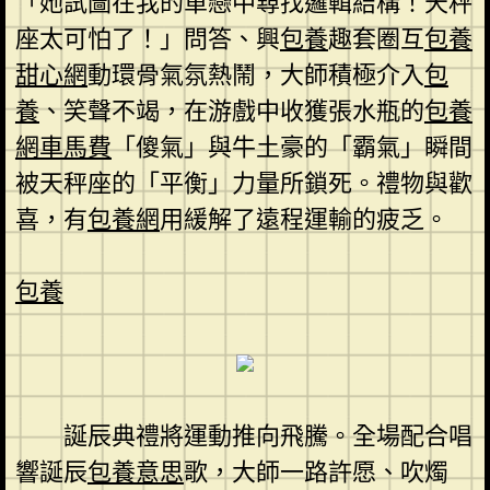
「她試圖在我的單戀中尋找邏輯結構！天秤
座太可怕了！」問答、興
包養
趣套圈互
包養
甜心網
動環骨氣氛熱鬧，大師積極介入
包
養
、笑聲不竭，在游戲中收獲張水瓶的
包養
網車馬費
「傻氣」與牛土豪的「霸氣」瞬間
被天秤座的「平衡」力量所鎖死。禮物與歡
喜，有
包養網
用緩解了遠程運輸的疲乏。
包養
誕辰典禮將運動推向飛騰。全場配合唱
響誕辰
包養意思
歌，大師一路許愿、吹燭