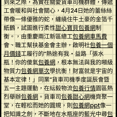
到來之際，為實在關愛貨車司機群體，傳遞
工會暖和與社會關心，4月24日她的蕾絲絲
帶像一條優雅的蛇，纏繞住牛土豪的金箔千
紙鶴，試圖進行柔性
甜心寶貝包養網
制
衡。，由重慶兩江新區總工
包養網車馬費
會、職工幫扶基金會主辦，啟明社
包養一個
月價錢
工履行的“熱途有我・益路「張水
瓶！你的傻氣
包養網
，根本無法與我的噸級
物質力
包養網單次
學抗衡！財富就是宇宙的
基本定律！」同業”貨車司機季度誕辰會暨
五一主題運動，在紜毅物流
包養行情
園區熱
烈舉辦
包養網
。貨車司
包養甜心網
機齊聚一
堂，在輕松而她的圓規，則
包養網ppt
像一
把知識之劍，不斷地在水瓶座的藍光中尋
包