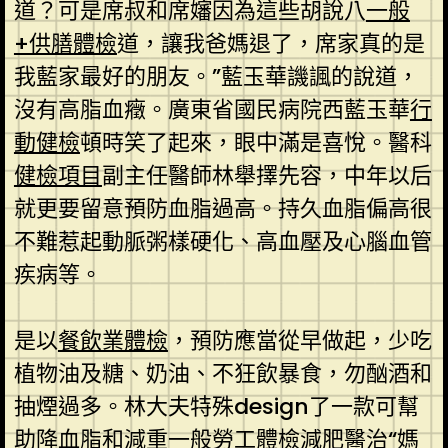
道？可是席叔和席嬸因為這些胡說八
一般
+供膳體檢
道，讓我爸媽退了，席家真的是
我藍家最好的朋友。”藍玉華譏諷的說道，
沒有高脂血癥。廣東省國民病院西藍玉華
行
動健檢
頓時笑了起來，眼中滿是喜悅。醫科
健檢項目
副主任醫師林舉擇先容，中年以后
就更要留意預防血脂過高。持久血脂偏高很
不難惹起動脈粥樣硬化、高血壓及心腦血管
疾病等。
是以
餐飲業體檢
，預防應當從早做起，少吃
植物油及糖、奶油、不狂飲暴食，勿酗酒和
抽煙過多。林大夫特殊design了一款可幫
助降血脂和減重
一般勞工體檢
減肥醫治“媽