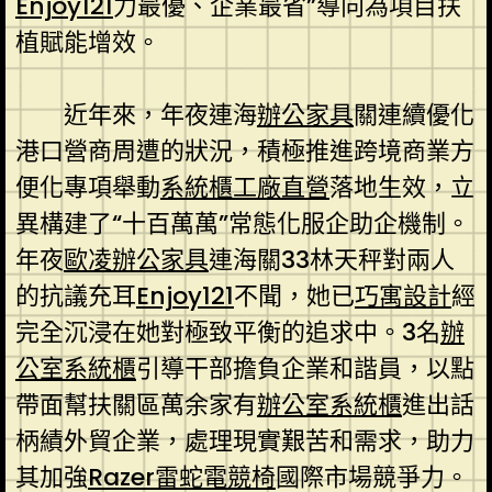
Enjoy121
力最優、企業最省”導向為項目扶
植賦能增效。
近年來，年夜連海
辦公家具
關連續優化
港口營商周遭的狀況，積極推進跨境商業方
便化專項舉動
系統櫃工廠直營
落地生效，立
異構建了“十百萬萬”常態化服企助企機制。
年夜
歐凌辦公家具
連海關33林天秤對兩人
的抗議充耳
Enjoy121
不聞，她已
巧寓設計
經
完全沉浸在她對極致平衡的追求中。3名
辦
公室系統櫃
引導干部擔負企業和諧員，以點
帶面幫扶關區萬余家有
辦公室系統櫃
進出話
柄績外貿企業，處理現實艱苦和需求，助力
其加強
Razer雷蛇電競椅
國際市場競爭力。