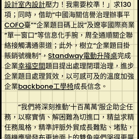
設計
室內設計
壓力！我需要校準！」求130
項；同時，借助“中國海關信譽治理辦事平
COFO
臺”“企業題目碼上說”及遼寧國際商業
“單一窗口”等信息化手腕，周全通順關企聯
絡接觸溝通渠道；此外，樹立“企業題目掛
賬銷號機制”，
Standway電動升降桌
完成
企業
幸福空間
題目提出處理閉環治理，進步
企業題目處理質效，以可感可及的溫度加強
企業
backbone工學椅
成長信念。
“我們將深刻推動‘十百萬萬’服企助企任
務，以察實情、解困難為切進口，精益求精
任務風格，精準評脈外貿成長難點、堵點，
隨機應變發布更地面上的雙魚座們哭得更厲