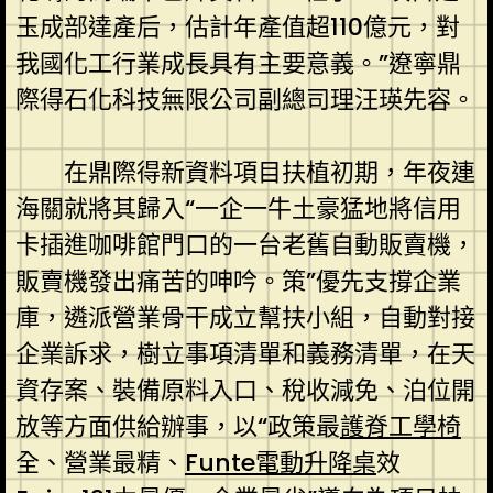
玉成部達產后，估計年產值超110億元，對
我國化工行業成長具有主要意義。”遼寧鼎
際得石化科技無限公司副總司理汪瑛先容。
在鼎際得新資料項目扶植初期，年夜連
海關就將其歸入“一企一牛土豪猛地將信用
卡插進咖啡館門口的一台老舊自動販賣機，
販賣機發出痛苦的呻吟。策”優先支撐企業
庫，遴派營業骨干成立幫扶小組，自動對接
企業訴求，樹立事項清單和義務清單，在天
資存案、裝備原料入口、稅收減免、泊位開
放等方面供給辦事，以“政策最
護脊工學椅
全、營業最精、
Funte電動升降桌
效