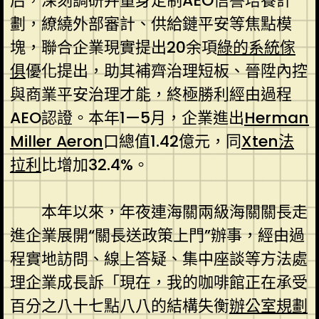
后，深刻調研并量身定制AEO信譽培養計
劃，繚繞外部審計、供給鏈平安等焦點模
塊，聯合企業現實提出20余項
綠的系統傢
俱
優化提出，助其補齊治理短板、晉陞內控
與商業平安治理才能，終極勝利經由過程
AEO認證。本年1—5月，企業進出
Herman
Miller Aeron
口總值1.42億元，同
Xten法
拉利
比增加32.4%。
本年以來，年夜連海關兩級海關關長走
進企業展開“關長送政策上門”辦事，經由過
程實地訪問、線上答疑、集中座談等方法處
理企業成長訴「現在，我的咖啡館正在承受
百分之八十七點八八的結構失衡
辦公室規劃