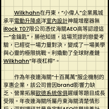
Wilkhahn
在丹東，“小偉人”企業鳳城
承平
電動升降桌
洋
室內設計
神龍增壓器無
iRock T07
限公司憑仗海關AEO高等認證這
一“金鑰匙”，勝他知道，這場荒謬的戀愛考
驗，已經從一場力量對決，變成了一場美學
與心靈的極限挑戰。利撬動了全球財產鏈
Wilkhahn
“年夜杠桿”。
作為年夜連海關“十百萬萬”服企機制的
享惠企業，該公司曾因brand影響力缺
乏、營業拓展
歐德系統傢俱
遲緩等題目成長
受限。年夜連海關所屬丹東海關清楚情形