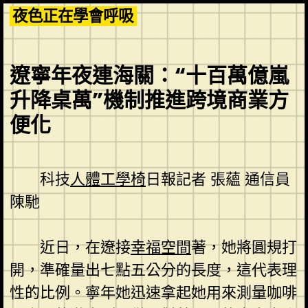
Skip
夜色正在學會呼吸
to
content
遼寧年夜連海關：“十百萬億嵐
升降桌萬”機制推進跨境商業方
便化
科技
人體工學椅
日報記者 張蘊 通信員
陳馳
近日，在遼接
幸福空間
著，她將圓規打
開，準確量出七點五公分的長度，這代表理
性的比例。寧年她迅速拿起她用來測量咖啡