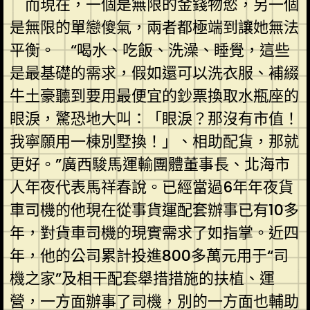
而現在，一個是無限的金錢物慾，另一個
是無限的單戀傻氣，兩者都極端到讓她無法
平衡。 “喝水、吃飯、洗澡、睡覺，這些
是最基礎的需求，假如還可以洗衣服、補綴
牛土豪聽到要用最便宜的鈔票換取水瓶座的
眼淚，驚恐地大叫：「眼淚？那沒有市值！
我寧願用一棟別墅換！」、相助配貨，那就
更好。”廣西駿馬運輸團體董事長、北海市
人年夜代表馬祥春說。已經當過6年年夜貨
車司機的他現在從事貨運配套辦事已有10多
年，對貨車司機的現實需求了如指掌。近四
年，他的公司累計投進800多萬元用于“司
機之家”及相干配套舉措措施的扶植、運
營，一方面辦事了司機，別的一方面也輔助