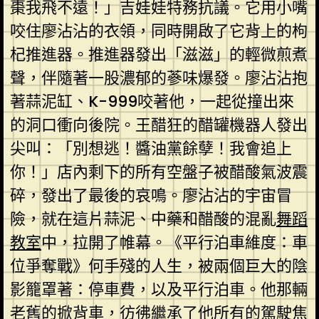
棗我飛不遠！」吉娃娃特務抗議。它用小嘴
咬住廖沾沾的衣領，同時開啟了它背上的枸
杞推進器。推進器發出「滋滋」的輕微煎煮
聲，伴隨著一股濃郁的蔘味爆發。廖沾沾抱
著蒜泥缸、K-999咬著他，一起從撞出來
的洞口衝向後院。王醋狂的醋罐機器人發出
尖叫：「別想逃！醬油黨餘孽！我會追上
你！」店內剩下的所有空盤子被醋酸氣波震
碎，發出了最後的哀鳴。廖沾沾的宇宙冒
險，就在這片蒜泥、中藥和醋酸的混亂
舞蹈
教室
中，拉開了帷幕。《平行泊車維度：車
位爭奪戰》何手殘的人生，被兩個巨大的陰
影籠罩著：停車費，以及平行泊車。他那輛
老舊的掀背車，彷彿繼承了他所有的駕駛焦