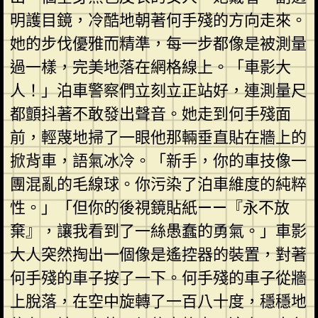
明護目鏡，冷酷地朝著何手殘的方向走來。
她的步伐優雅而精準，每一步都像是被測量
過一樣，完美地落在網格線上。「車影大
人！」泊車警察們立刻立正站好，連測量尺
都顫抖著不敢發出聲音。她走到何手殘面
前，輕蔑地掃了一眼他那輛垂直貼在牆上的
掀背車，語氣冰冷。「新手，你的車技像一
團混亂的毛線球。你污染了泊車維度的純粹
性。」「但你的後視鏡貼紙——『永不放
棄』，讓我看到了一絲愚蠢的勇氣。」車影
大人突然掏出一個像是遙控器的裝置，對著
何手殘的車子按了一下。何手殘的車子從牆
上脫落，在空中旋轉了一百八十度，穩穩地