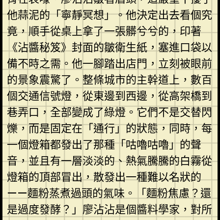
他蒜泥的「寧靜冥想」。他決定出去看個究
竟，順手從桌上拿了一張髒兮兮的，印著
《沾醬秘笈》封面的皺衛生紙，塞進口袋以
備不時之需。他一腳踏出店門，立刻被眼前
的景象震驚了。整條城市的主幹道上，數百
個交通信號燈，從東邊到西邊，從高架橋到
巷弄口，全部變成了綠燈。它們不是交替閃
爍，而是固定在「通行」的狀態，同時，每
一個燈箱都發出了那種「咕嚕咕嚕」的聲
音，並且有一層淡淡的、熱氣騰騰的白霧從
燈箱的頂部冒出，散發出一種難以名狀的
——麵粉蒸煮過頭的氣味。「麵粉焦慮？還
是過度發酵？」廖沾沾是個醬料學家，對所