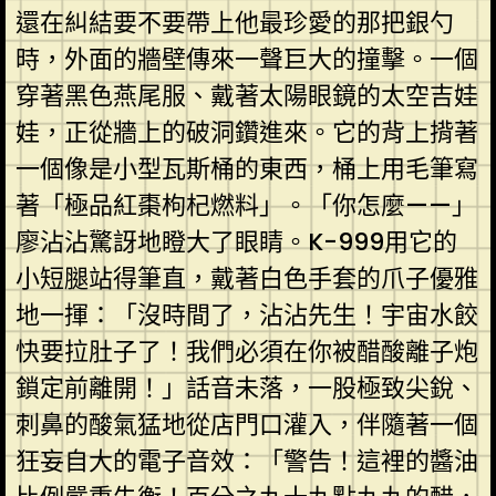
還在糾結要不要帶上他最珍愛的那把銀勺
時，外面的牆壁傳來一聲巨大的撞擊。一個
穿著黑色燕尾服、戴著太陽眼鏡的太空吉娃
娃，正從牆上的破洞鑽進來。它的背上揹著
一個像是小型瓦斯桶的東西，桶上用毛筆寫
著「極品紅棗枸杞燃料」。「你怎麼——」
廖沾沾驚訝地瞪大了眼睛。K-999用它的
小短腿站得筆直，戴著白色手套的爪子優雅
地一揮：「沒時間了，沾沾先生！宇宙水餃
快要拉肚子了！我們必須在你被醋酸離子炮
鎖定前離開！」話音未落，一股極致尖銳、
刺鼻的酸氣猛地從店門口灌入，伴隨著一個
狂妄自大的電子音效：「警告！這裡的醬油