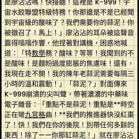
是廖沾沾嗎！快接聽！這裡是 K-999！宇
宙水餃聯盟特級特務！你那邊是不是已經聞
到宇宙級的酸味了？我們需要你的蒜泥！你
被徵召了！馬上！」廖沾沾的耳朵被這聲音
震得嗡嗡作響，他捏著對講機，困惑地喊
道：「特
教學
務？酸味？等等！我聞到的不
是酸味！是麵粉過度膨脹的焦慮味！還有，
我現在走不開！我的陳年老蒜泥需要每隔三
小時的溫和震動！」「蒜泥？」對面傳來
K-999崩潰的尖叫聲，帶著濃濃的中藥味
電子雜音：「重點不是蒜泥！重點是**時空
正在彎
九宮格
曲！**我們的推進器快沒紅棗
了！快！我們在你的後院！別帶任何多餘的
東西！除了——你那缸蒜泥！」就在廖沾沾