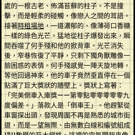
處的一根古老、佈滿苔蘚的柱子。不是撞
擊，而是輕柔的碰觸，像戀人之間的耳語。
接著
時租場地
，一道濃郁的、像薄荷口香糖
一樣的綠色光芒。猛地從柱子爆發出來，瞬
間吞噬了何手殘和他的掀背車。光芒消失
後，窄巷恢復了平靜，只剩下獨角獸雕像一
臉困惑的表情。何手殘感覺一陣天旋地轉，
等他回過神來，他的車子竟然垂直停在一個
貼滿了巨大獎狀的牆壁上。獎狀上寫著：
「完美倒車入庫獎——第零點零零零零零九
度偏差。」落款人是「倒車王」。他趕緊從
車窗探出頭，發現周圍不再是熟悉的城市街
道，而是一望無際、由無數白線和編號組成