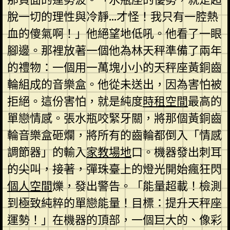
脫一切的理性與冷靜…才怪！我只有一腔熱
血的傻氣啊！」他絕望地低吼。他看了一眼
腳邊。那裡放著一個他為林天秤準備了兩年
的禮物：一個用一萬塊小小的天秤座黃銅齒
輪組成的音樂盒。他從未送出，因為害怕被
拒絕。這份害怕，就是純度
時租空間
最高的
單戀情感。張水瓶咬緊牙關，將那個黃銅齒
輪音樂盒砸爛，將所有的齒輪都倒入「情感
調節器」的輸入
家教場地
口。機器發出刺耳
的尖叫，接著，彈珠臺上的燈光開始瘋狂閃
個人空間
爍，發出警告。「能量超載！檢測
到極致純粹的單戀能量！目標：提升天秤座
運勢！」在機器的頂部，一個巨大的、像彩