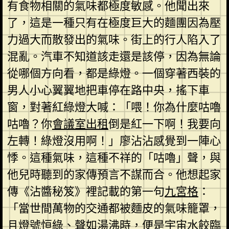
有食物相關的氣味都極度敏感。他聞出來
了，這是一種只有在極度巨大的麵團因為壓
力過大而散發出的氣味。街上的行人陷入了
混亂。汽車不知道該走還是該停，因為無論
從哪個方向看，都是綠燈。一個穿著西裝的
男人小心翼翼地把車停在路中央，搖下車
窗，對著紅綠燈大喊：「喂！你為什麼咕嚕
咕嚕？你
會議室出租
倒是紅一下啊！我要向
左轉！綠燈沒用啊！」廖沾沾感覺到一陣心
悸。這種氣味，這種不祥的「咕嚕」聲，與
他兒時聽到的家傳預言不謀而合。他想起家
傳《沾醬秘笈》裡記載的第一句
九宮格
：
「當世間萬物的交通都被麵皮的氣味籠罩，
且燈號恒綠、聲如湯沸時，便是宇宙水餃臨