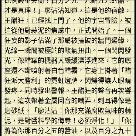
比例嚴重失衡！百分之九十九點九九的醋，
才是真理！」廖沾沾知道，這是他的宿敵，
王醋狂，已經找上門了。他的宇宙冒險，被
迫從他對蒜泥的焦慮中，正式開始了。一個
狂妄的影子佔滿了那扇被撞破的牆門邊緣，
光線一瞬間被極端的酸氣扭曲。一個閃閃發
光、像醋罐的機器人緩緩漂浮進來，它的底
座還不斷噴射著白色醋霧。它身上掛著「醋
狂派大勝利」的霓虹燈牌，閃爍得讓人眼睛
發疼，同時發出警報。王醋狂的聲音再次響
起，這次帶著金屬回音的嘲弄，刺耳得像是
磨砂紙。「廖沾沾！你那充滿腐敗氣味的蒜
泥，是對醬料學的侮辱！必須淨化！」「你
將為你那百分之五的醬油，以及百分之九十