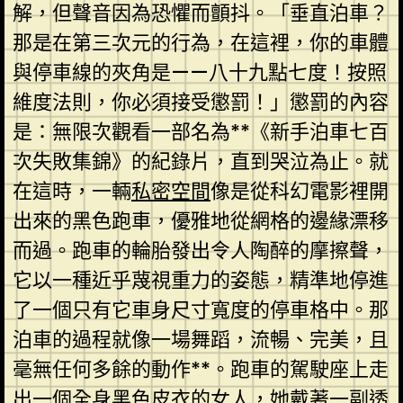
解，但聲音因為恐懼而顫抖。「垂直泊車？
那是在第三次元的行為，在這裡，你的車體
與停車線的夾角是——八十九點七度！按照
維度法則，你必須接受懲罰！」懲罰的內容
是：無限次觀看一部名為**《新手泊車七百
次失敗集錦》的紀錄片，直到哭泣為止。就
在這時，一輛
私密空間
像是從科幻電影裡開
出來的黑色跑車，優雅地從網格的邊緣漂移
而過。跑車的輪胎發出令人陶醉的摩擦聲，
它以一種近乎蔑視重力的姿態，精準地停進
了一個只有它車身尺寸寬度的停車格中。那
泊車的過程就像一場舞蹈，流暢、完美，且
毫無任何多餘的動作**。跑車的駕駛座上走
出一個全身黑色皮衣的女人，她戴著一副透