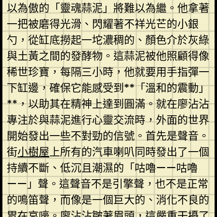
以為傲的「靈魂蒜泥」將難以為繼。他拿著
一把被磨得光滑、閃耀著不祥光芒的小銀
勺，從缸底撈起一坨濃稠的、顏色介於灰綠
與土黃之間的發酵物。這蒜泥被他照顧得像
稀世珍寶，每隔三小時，他就要用手指彈一
下缸邊，確保它能感受到**「溫和的震動」
**，以助其在精神上達到圓滿。就在廖沾沾
專注於與蒜泥進行心靈交流時，外面的世界
開始發出一些不對勁的信號。首先是聲音。
街
小樹屋
上所有的汽車喇叭同時發出了一個
持續不斷、低沉且潮濕的「咕嚕——咕嚕
——」聲。這聲音不是引擎聲，也不是正常
的鳴笛聲，而像是一個巨大的、消化不良的
胃在哀嚎。廖沾沾皺著眉頭，這嚴重干擾了