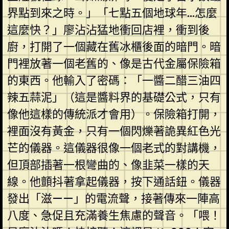
界點到來之時。」「七點五個地球年…怎麼
這麼快？」廖沾沾猛地衝回店裡，衝到後
廚，打開了一個藏在舊冰櫃後面的暗門。暗
門裡放著一個老舊的、像是古代金屬保險箱
的東西。他輸入了密碼：「一醬二醋三油四
辣五蒜泥」（這是醬料界的基礎公式，只有
像他這樣的傳統派才會用）。保險箱打開，
裡面沒有黃金，只有一個閃爍著詭異紅色光
芒的儀器。這儀器很像一個老式的對講機，
但頂部插著一根彎曲的、像韭菜一樣的天
線。他顫抖著拿起儀器，按下通話鈕。儀器
發出「滋——」的電流聲，接著傳來一陣高
八度、急促且充滿養生焦慮的聲音。「喂！