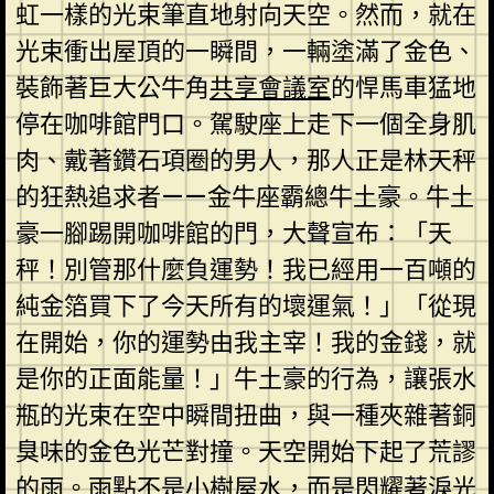
虹一樣的光束筆直地射向天空。然而，就在
光束衝出屋頂的一瞬間，一輛塗滿了金色、
裝飾著巨大公牛角
共享會議室
的悍馬車猛地
停在咖啡館門口。駕駛座上走下一個全身肌
肉、戴著鑽石項圈的男人，那人正是林天秤
的狂熱追求者——金牛座霸總牛土豪。牛土
豪一腳踢開咖啡館的門，大聲宣布：「天
秤！別管那什麼負運勢！我已經用一百噸的
純金箔買下了今天所有的壞運氣！」「從現
在開始，你的運勢由我主宰！我的金錢，就
是你的正面能量！」牛土豪的行為，讓張水
瓶的光束在空中瞬間扭曲，與一種夾雜著銅
臭味的金色光芒對撞。天空開始下起了荒謬
的雨。雨點不是
小樹屋
水，而是閃耀著淚光