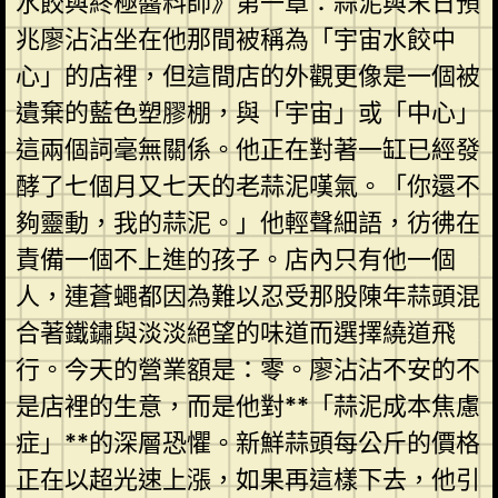
水餃與終極醬料師》第一章：蒜泥與末日預
兆廖沾沾坐在他那間被稱為「宇宙水餃中
心」的店裡，但這間店的外觀更像是一個被
遺棄的藍色塑膠棚，與「宇宙」或「中心」
這兩個詞毫無關係。他正在對著一缸已經發
酵了七個月又七天的老蒜泥嘆氣。「你還不
夠靈動，我的蒜泥。」他輕聲細語，彷彿在
責備一個不上進的孩子。店內只有他一個
人，連蒼蠅都因為難以忍受那股陳年蒜頭混
合著鐵鏽與淡淡絕望的味道而選擇繞道飛
行。今天的營業額是：零。廖沾沾不安的不
是店裡的生意，而是他對**「蒜泥成本焦慮
症」**的深層恐懼。新鮮蒜頭每公斤的價格
正在以超光速上漲，如果再這樣下去，他引