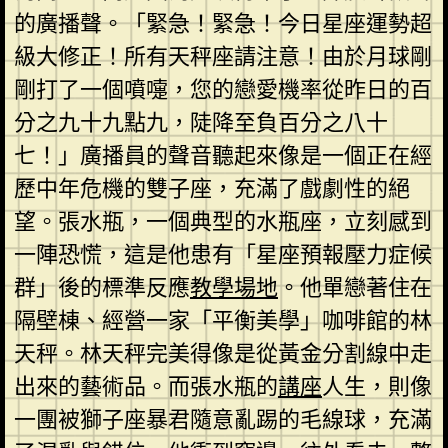
的廣播聲。「緊急！緊急！今日星座運勢超
級大修正！所有天秤座請注意！由於月球剛
剛打了一個噴嚏，您的戀愛機率從昨日的百
分之九十九點九，陡降至負百分之八十
七！」廣播員的聲音聽起來像是一個正在經
歷中年危機的雙子座，充滿了戲劇性的絕
望。張水瓶，一個典型的水瓶座，立刻感到
一陣恐慌，這是他患有「星座預報壓力症候
群」後的標準反應
教學場地
。他單戀著住在
隔壁棟、經營一家「平衡美學」咖啡館的林
天秤。林天秤完美得像是從黃金分割線中走
出來的藝術品。而張水瓶的
講座
人生，則像
一團被獅子座暴君隨意亂踢的毛線球，充滿