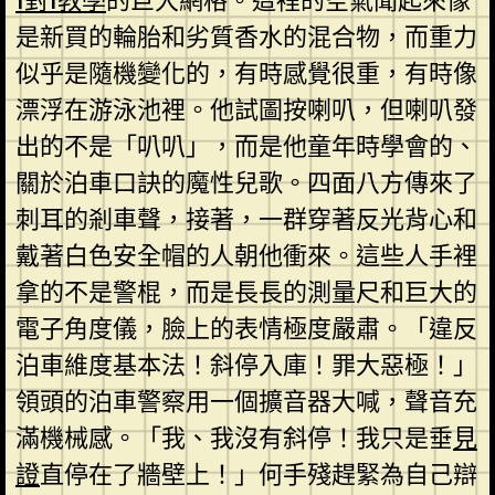
1對1教學
的巨大網格。這裡的空氣聞起來像
是新買的輪胎和劣質香水的混合物，而重力
似乎是隨機變化的，有時感覺很重，有時像
漂浮在游泳池裡。他試圖按喇叭，但喇叭發
出的不是「叭叭」，而是他童年時學會的、
關於泊車口訣的魔性兒歌。四面八方傳來了
刺耳的剎車聲，接著，一群穿著反光背心和
戴著白色安全帽的人朝他衝來。這些人手裡
拿的不是警棍，而是長長的測量尺和巨大的
電子角度儀，臉上的表情極度嚴肅。「違反
泊車維度基本法！斜停入庫！罪大惡極！」
領頭的泊車警察用一個擴音器大喊，聲音充
滿機械感。「我、我沒有斜停！我只是垂
見
證
直停在了牆壁上！」何手殘趕緊為自己辯