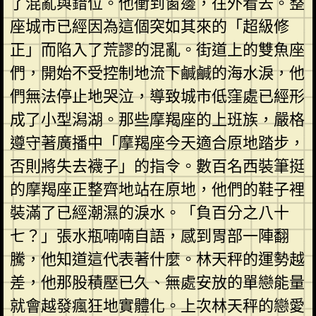
了混亂與錯位。他衝到窗邊，往外看去。整
座城市已經因為這個突如其來的「超級修
正」而陷入了荒謬的混亂。街道上的雙魚座
們，開始不受控制地流下鹹鹹的海水淚，他
們無法停止地哭泣，導致城市低窪處已經形
成了小型潟湖。那些摩羯座的上班族，嚴格
遵守著廣播中「摩羯座今天適合原地踏步，
否則將失去襪子」的指令。數百名西裝筆挺
的摩羯座正整齊地站在原地，他們的鞋子裡
裝滿了已經潮濕的淚水。「負百分之八十
七？」張水瓶喃喃自語，感到胃部一陣翻
騰，他知道這代表著什麼。林天秤的運勢越
差，他那股積壓已久、無處安放的單戀能量
就會越發瘋狂地實體化。上次林天秤的戀愛