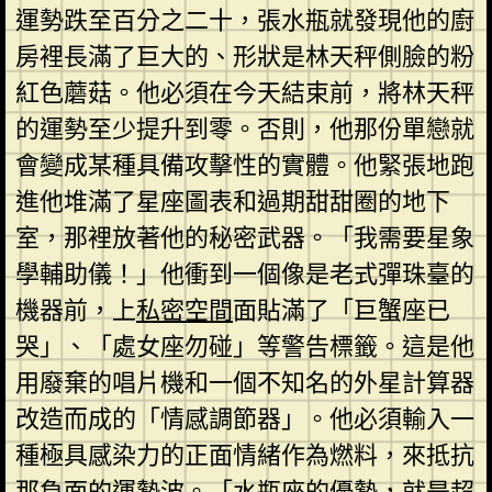
運勢跌至百分之二十，張水瓶就發現他的廚
房裡長滿了巨大的、形狀是林天秤側臉的粉
紅色蘑菇。他必須在今天結束前，將林天秤
的運勢至少提升到零。否則，他那份單戀就
會變成某種具備攻擊性的實體。他緊張地跑
進他堆滿了星座圖表和過期甜甜圈的地下
室，那裡放著他的秘密武器。「我需要星象
學輔助儀！」他衝到一個像是老式彈珠臺的
機器前，上
私密空間
面貼滿了「巨蟹座已
哭」、「處女座勿碰」等警告標籤。這是他
用廢棄的唱片機和一個不知名的外星計算器
改造而成的「情感調節器」。他必須輸入一
種極具感染力的正面情緒作為燃料，來抵抗
那負面的運勢波。「水瓶座的優勢，就是超