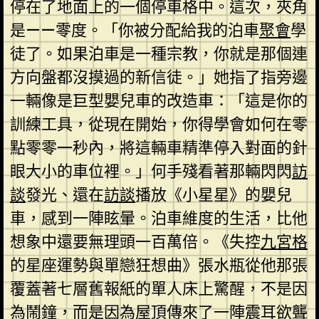
停在了地面上的一個停車格中。這次，夾角
是——零度。「你被分配給我的泊車
聚會
學
徒了。如果泊車是一種宗教，你就是那個連
方向盤都沒摸過的新信徒。」她指了指旁邊
一輛像是巨型嬰兒車的改造車：「這是你的
訓練工具，從現在開始，你得學會如何在零
點零零一秒內，將這輛車精準停入對面的針
眼大小的車位裡。」何手殘看著那輛閃閃
訪
談
發光、還在
訪談
播放《小星星》的嬰兒
車，感到一陣眩暈。泊車維度的生活，比他
想象中還要無理頭一百萬倍。《失控
九宮格
的星座運勢與單戀狂想曲》張水瓶從他那張
覆蓋著七層舊報紙的單人床上驚醒，不是因
為鬧鐘，而是因為屋頂傳來了一陣震耳欲聾