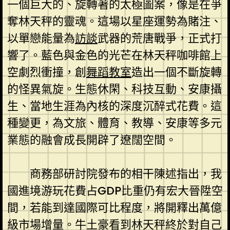
一個巨大的、旋轉著的太極圖案，像是在爭
奪林天秤的靈魂。這場以星座運勢為賭注、
以單戀能量為
訪談
武器的荒唐戰爭，正式打
響了。藍色與金色的光芒在林天秤咖啡館上
空劇烈衝撞，創
舞蹈教室
造出一個不斷旋轉
的怪異氣旋。生態休閑、科技互動、安康攝
生、當地生涯為內核的深度沉醉式花費。這
種變更，為文旅、體育、教導、安康等多元
業態的融會成長開辟了遼闊空間。
商務部研討院發布的相干陳述指出，我
國進境游玩花費占GDP比重仍有宏大晉陞空
間，若能到達國際可比程度，將開釋出萬億
級市場增量。牛土豪看到林天秤終於對自己