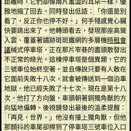
距離時，它們卻像兩片羞澀的耳朵一樣，優
雅地縮了回去。同時發出低語：「你還是別
看了，反正你也停不好。」何手殘感覺心臟
快要跳出來了。他轉頭看去，發現那座高聳
入雲、覆蓋著鏽跡斑斑鐵網的多層機
時租會
議
械式停車塔，正在那片窄巷的盡頭散發出
不正常的綠光。這棟停車塔是個異類，它的
三號車位始終空著，並且傳說只要有人敢在
它面前失敗十八次，就會被傳送到一個泊車
地獄。他已經失敗了十七次。現在是第十八
次。他打了方向盤，車頭朝著銅獨角獸的方
向猛地偏轉。後視鏡發出最後的溫柔提醒：
「再見，世界。」他沒有撞上獨角獸，但他
那顫抖的車尾卻擦到了停車塔三號車位入口