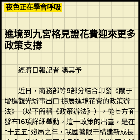
Skip
夜色正在學會呼吸
to
content
進境到九宮格見證花費迎來更多
政策支撐
經濟日報記者 馮其予
近日，商務部等9部分結合印發《關于
增進觀光辦事出口 擴展進境花費的政策辦
法》（以下簡稱《政策辦法》），從七方面
發布16項詳細舉動。這一政策的出臺，是在
“十五五”殘局之年，我國著眼于構建新成長