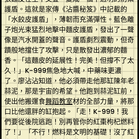
護盾。這就是家傳《沾醬秘笈》中記載的
「水餃皮護盾」，薄韌而充滿彈性。藍色離
子炮光束猛烈地擊中麵皮護盾，發出了一聲
像是汽水開蓋的聲音。護盾劇烈震動，但奇
蹟般地擋住了攻擊，只是散發出濃郁的麵
香。「這麵皮的延展性！完美！但撐不了太
久！」K-999焦急地大喊，中藥味更濃
了。廖沾沾知道，他必須帶走他那缸陳年老
蒜泥，那是宇宙的希望。他跑到蒜泥缸前，
使出他搬運食
舞蹈教室
材的全部力量，將那
口比他還胖的缸抱起。「走！K-999！我
們要從後院逃跑！別再管你的紅棗枸杞燃料
了！」「不行！燃料是文明的基礎！沒了紅