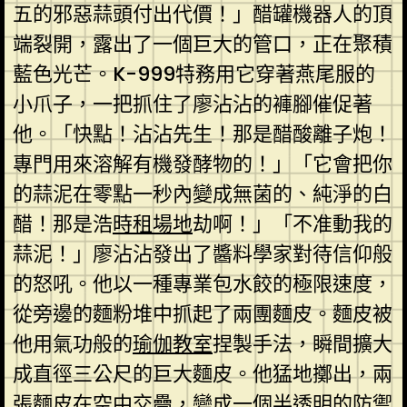
五的邪惡蒜頭付出代價！」醋罐機器人的頂
端裂開，露出了一個巨大的管口，正在聚積
藍色光芒。K-999特務用它穿著燕尾服的
小爪子，一把抓住了廖沾沾的褲腳催促著
他。「快點！沾沾先生！那是醋酸離子炮！
專門用來溶解有機發酵物的！」「它會把你
的蒜泥在零點一秒內變成無菌的、純淨的白
醋！那是浩
時租場地
劫啊！」「不准動我的
蒜泥！」廖沾沾發出了醬料學家對待信仰般
的怒吼。他以一種專業包水餃的極限速度，
從旁邊的麵粉堆中抓起了兩團麵皮。麵皮被
他用氣功般的
瑜伽教室
捏製手法，瞬間擴大
成直徑三公尺的巨大麵皮。他猛地擲出，兩
張麵皮在空中交疊，變成一個半透明的防禦