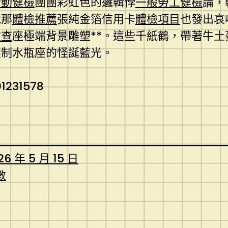
行動健檢
團團彩虹色的邏輯悖
一般勞工健檢
論，
他那
體檢推薦
張純金箔信用卡
體檢項目
也發出哀
檢查
座極端背景雕塑**。這些千紙鶴，帶著牛土
壓制水瓶座的怪誕藍光。
01231578
26 年 5 月 15 日
數