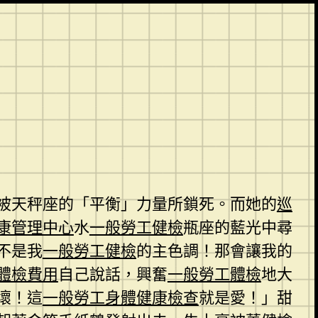
被天秤座的「平衡」力量所鎖死。而她的
巡
康管理中心
水
一般勞工健檢
瓶座的藍光中尋
不是我
一般勞工健檢
的主色調！那會讓我的
體檢費用
自己說話，興奮
一般勞工體檢
地大
壞！這
一般勞工身體健康檢查
就是愛！」甜