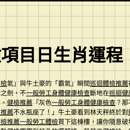
檢項目日生肖運程
勞檢
氣」與牛土豪的「霸氣」瞬間
巡迴體檢推薦
識之劍，不
一般勞工身體健康檢查
斷地在
巡迴健
」。
健檢推薦
「灰色
一般勞工身體健康檢查
？那
檢推薦
不水瓶座了！」牛土豪看到林天秤終於對
體檢推薦
一般勞工體檢
買下這棟樓，讓你隨意破