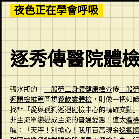
Skip
夜色正在學會呼吸
to
content
逐秀傳醫院體
張水瓶的「
一般勞工身體健康檢查
傻
一般
迴體檢推薦
圓規
餐飲業體檢
，則像一把知
找**「愛與孤獨
巡迴健檢中心
的精確交點
非主流單戀變成主流的普通愛戀！這太
體
喊：「天秤！別擔心！我用百萬現金
巡迴