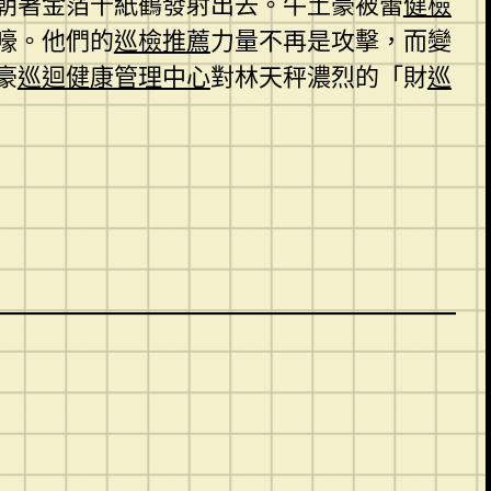
朝著金箔千紙鶴發射出去。牛土豪被蕾
健檢
嚎。他們的
巡檢推薦
力量不再是攻擊，而變
豪
巡迴健康管理中心
對林天秤濃烈的「財
巡