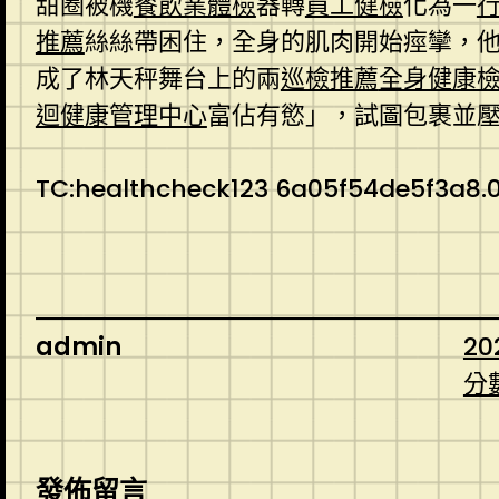
甜圈被機
餐飲業體檢
器轉
員工健檢
化為一
推薦
絲絲帶困住，全身的肌肉開始痙攣，
成了林天秤舞台上的兩
巡檢推薦
全身健康
迴健康管理中心
富佔有慾」，試圖包裹並
TC:healthcheck123 6a05f54de5f3a8.
admin
20
分
發佈留言