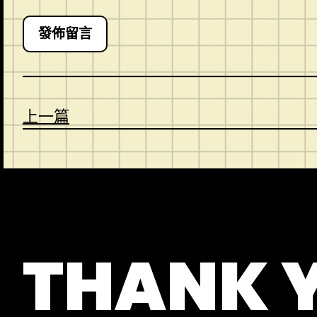
上一篇
CONTACT
ABOUT US
SHOP
THANK 