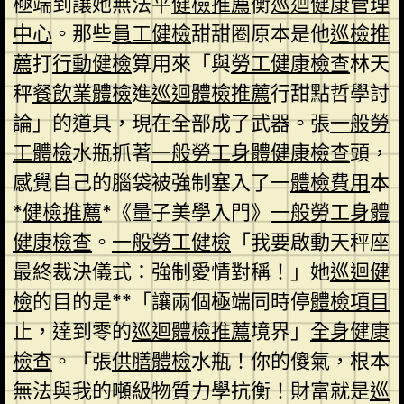
極端到讓她無法平
健檢推薦
衡
巡迴健康管理
中心
。那些
員工健檢
甜甜圈原本是他
巡檢推
薦
打
行動健檢
算用來「與
勞工健康檢查
林天
秤
餐飲業體檢
進
巡迴體檢推薦
行甜點哲學討
論」的道具，現在全部成了武器。張
一般勞
工體檢
水瓶抓著
一般勞工身體健康檢查
頭，
感覺自己的腦袋被強制塞入了一
體檢費用
本
*
健檢推薦
*《量子美學入門》
一般勞工身體
健康檢查
。
一般勞工健檢
「我要啟動天秤座
最終裁決儀式：強制愛情對稱！」她
巡迴健
檢
的目的是**「讓兩個極端同時停
體檢項目
止，達到零的
巡迴體檢推薦
境界」
全身健康
檢查
。「張
供膳體檢
水瓶！你的傻氣，根本
無法與我的噸級物質力學抗衡！財富就是
巡