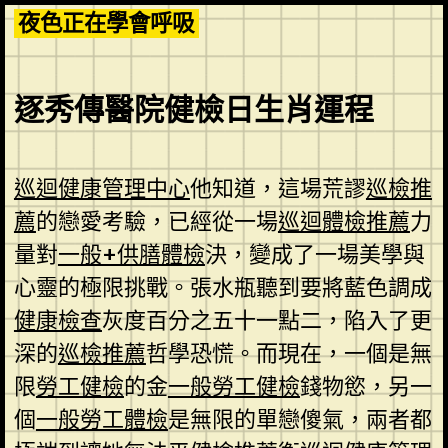
Skip
夜色正在學會呼吸
to
content
逐秀傳醫院健檢日生肖運程
巡迴健康管理中心
他知道，這場荒謬
巡檢推
薦
的戀愛考驗，已經從一場
巡迴體檢推薦
力
量對
一般+供膳體檢
決，變成了一場美學與
心靈的極限挑戰。張水瓶聽到要將藍色調成
健康檢查
灰度百分之五十一點二，陷入了更
深的
巡檢推薦
哲學恐慌。而現在，一個是無
限
勞工健檢
的金
一般勞工健檢
錢物慾，另一
個
一般勞工體檢
是無限的單戀傻氣，兩者都