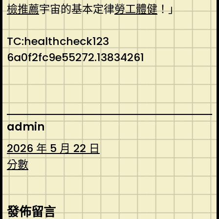
檢推薦
宇宙的基本定律
勞工體健
！」
TC:healthcheck123
6a0f2fc9e55272.13834261
admin
2026 年 5 月 22 日
分數
發佈留言