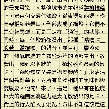
的景象震驚了。整條城市的主幹道
體檢推薦
上，數百個交通信號燈，從東邊到西邊，從
高架橋到巷弄口，全部變成了綠燈。它們不
是交替閃爍，而是固定在「通行」的狀態，
同時，每一個燈箱都發出了那種「咕嚕咕
一
般勞工體檢
嚕」的聲音，並且有一層淡淡
的、熱氣騰騰的白霧從燈箱的頂部冒出，散
發出一種難以名狀的——麵粉蒸煮過頭的氣
味。「麵粉焦慮？還是過度發酵？」廖沾沾
是個醬料學家，對所有食物相關的氣味都極
度敏感。他聞出來了，這是一種只有在極度
巨大的麵團因為壓力過大而散發出的氣味。
街上的行人陷入了混亂。汽車不知道該走還