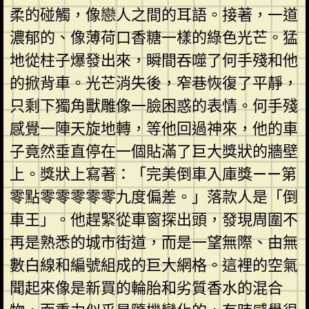
柔的碰觸，像戀人之間的耳語。接著，一道
濃郁的、像薄荷口香糖一樣的綠色光芒。猛
地從柱子爆發出來，瞬間吞噬了何手殘和他
的掀背車。光芒消失後，窄巷恢復了平靜，
只剩下獨角獸雕像一臉困惑的表情。何手殘
感覺一陣天旋地轉，等他回過神來，他的車
子竟然垂直停在一個貼滿了巨大獎狀的牆壁
上。獎狀上寫著：「完美倒車入庫獎——第
零點零零零零零九度偏差。」落款人是「倒
車王」。他趕緊從車窗探出頭，發現周圍不
再是熟悉的城市街道，而是一望無際、由無
數白線和編號組成的巨大網格。這裡的空氣
聞起來像是新買的輪胎和劣質香水的混合