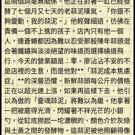
這兩個詞毫無關係。他正在對著一缸已經發
酵了七個月又七天的老蒜泥嘆氣。「你還不
夠靈動，我的蒜泥。」他輕聲細語，彷彿在
責備一個不上進的孩子。店內只有他一個
人，連蒼蠅都因為難以忍受那股陳年蒜頭混
合著鐵鏽與淡淡絕望的味道而選擇繞道飛
行。今天的營業額是：零。廖沾沾不安的不
是店裡的生意，而是他對**「蒜泥成本焦慮
症」**的深層恐懼。新鮮蒜頭每公斤的價格
正在以超光速上漲，如果再這樣下去，他引
以為傲的「靈魂蒜泥」將難以為繼。他拿著
一把被磨得光滑、閃耀著不祥光芒的小銀
勺，從缸底撈起一坨濃稠的、顏色介於灰綠
與土黃之間的發酵物。這蒜泥被他照顧得像