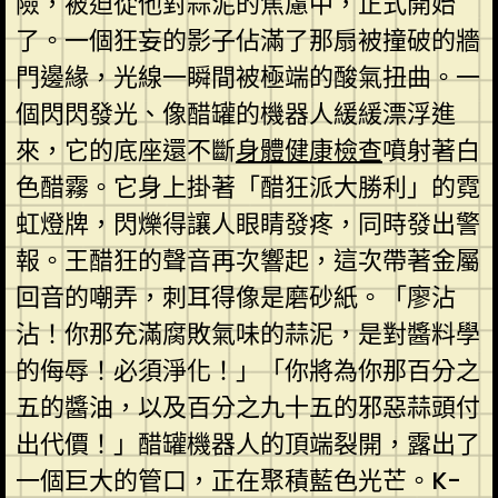
險，被迫從他對蒜泥的焦慮中，正式開始
了。一個狂妄的影子佔滿了那扇被撞破的牆
門邊緣，光線一瞬間被極端的酸氣扭曲。一
個閃閃發光、像醋罐的機器人緩緩漂浮進
來，它的底座還不斷
身體健康檢查
噴射著白
色醋霧。它身上掛著「醋狂派大勝利」的霓
虹燈牌，閃爍得讓人眼睛發疼，同時發出警
報。王醋狂的聲音再次響起，這次帶著金屬
回音的嘲弄，刺耳得像是磨砂紙。「廖沾
沾！你那充滿腐敗氣味的蒜泥，是對醬料學
的侮辱！必須淨化！」「你將為你那百分之
五的醬油，以及百分之九十五的邪惡蒜頭付
出代價！」醋罐機器人的頂端裂開，露出了
一個巨大的管口，正在聚積藍色光芒。K-