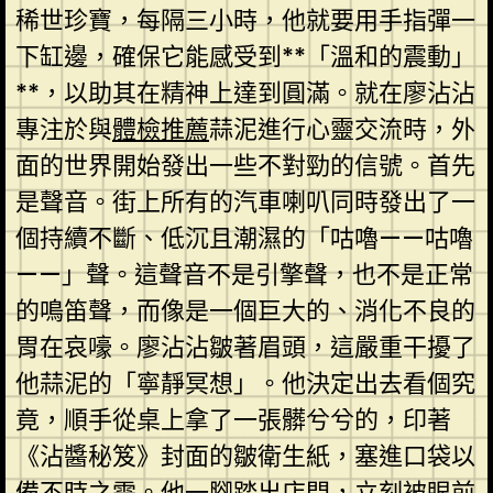
稀世珍寶，每隔三小時，他就要用手指彈一
下缸邊，確保它能感受到**「溫和的震動」
**，以助其在精神上達到圓滿。就在廖沾沾
專注於與
體檢推薦
蒜泥進行心靈交流時，外
面的世界開始發出一些不對勁的信號。首先
是聲音。街上所有的汽車喇叭同時發出了一
個持續不斷、低沉且潮濕的「咕嚕——咕嚕
——」聲。這聲音不是引擎聲，也不是正常
的鳴笛聲，而像是一個巨大的、消化不良的
胃在哀嚎。廖沾沾皺著眉頭，這嚴重干擾了
他蒜泥的「寧靜冥想」。他決定出去看個究
竟，順手從桌上拿了一張髒兮兮的，印著
《沾醬秘笈》封面的皺衛生紙，塞進口袋以
備不時之需。他一腳踏出店門，立刻被眼前