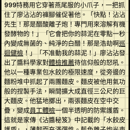
999特務用它穿著燕尾服的小爪子，一把抓
住了廖沾沾的褲腳催促著他。「快點！沾沾
先生！那是醋酸離子炮！專門用來溶解有機
發酵物的！」「它會把你的蒜泥在零點一秒
內變成無菌的、純淨的白醋！那是浩劫啊
巡
迴健檢
！」「不准動我的蒜泥！」廖沾沾發
出了醬料學家對
體檢推薦
待信仰般的怒吼。
他以一種專業包水餃的極限速度，從旁邊的
麵粉堆中抓起了兩團麵皮。麵皮被他用氣功
般的捏製手法，瞬間擴大成直徑三公尺的巨
大麵皮。他猛地擲出，兩張麵皮在空中交
疊，變成
員工體檢
一個半透明的防禦護盾。
這就是家傳《沾醬秘笈》中記載的「水餃皮
護盾」，薄韌而充滿彈性。藍色離子炮光束