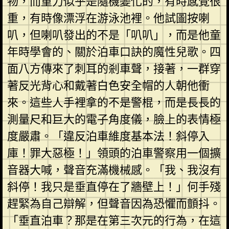
物，而重力似乎是隨機變化的，有時感覺很
重，有時像漂浮在游泳池裡。他試圖按喇
叭，但喇叭發出的不是「叭叭」，而是他童
年時學會的、關於泊車口訣的魔性兒歌。四
面八方傳來了刺耳的剎車聲，接著，一群穿
著反光背心和戴著白色安全帽的人朝他衝
來。這些人手裡拿的不是警棍，而是長長的
測量尺和巨大的電子角度儀，臉上的表情極
度嚴肅。「違反泊車維度基本法！斜停入
庫！罪大惡極！」領頭的泊車警察用一個擴
音器大喊，聲音充滿機械感。「我、我沒有
斜停！我只是垂直停在了牆壁上！」何手殘
趕緊為自己辯解，但聲音因為恐懼而顫抖。
「垂直泊車？那是在第三次元的行為，在這