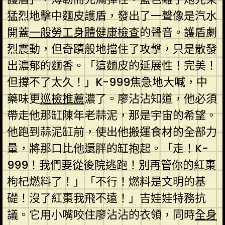
猛烈地擊中麵皮護盾，發出了一聲像是汽水
開蓋
一般勞工身體健康檢查
的聲音。護盾劇
烈震動，但奇蹟般地擋住了攻擊，只是散發
出濃郁的麵香。「這麵皮的延展性！完美！
但撐不了太久！」K-999焦急地大喊，中
藥味更
巡檢推薦
濃了。廖沾沾知道，他必須
帶走他那缸陳年老蒜泥，那是宇宙的希望。
他跑到蒜泥缸前，使出他搬運食材的全部力
量，將那口比他還胖的缸抱起。「走！K-
999！我們要從後院逃跑！別再管你的紅棗
枸杞燃料了！」「不行！燃料是文明的基
礎！沒了紅棗我飛不遠！」吉娃娃特務抗
議。它用小嘴咬住廖沾沾的衣領，同時
全身