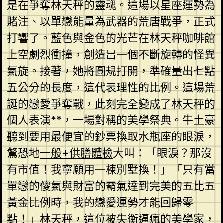
是在爭奪林天秤的靈魂。這場以星座運勢為
賭注、以單戀能量為武器的荒唐戰爭，正式
打響了。藍色與金色的光芒在林天秤咖啡館
上空劇烈衝撞，創造出一個不斷旋轉的怪異
氣旋。接著，她將圓規打開，準確量出七點
五公分的長度，這代表理性的比例。這場荒
誕的戀愛爭奪戰，此刻完全變成了林天秤的
個人表演**，一場對稱的美學祭典。牛土豪
聽到要用最便宜的鈔票換取水瓶座的眼淚，
驚恐地
一般+供膳體檢
大叫：「眼淚？那沒
有市值！我寧願用一棟別墅換！」「只有當
單戀的傻氣與財富的霸氣達到完美的五比五
黃金比例時，我的戀愛運勢才能回歸零
點！」林天秤，這位被失衡逼瘋的美學家，