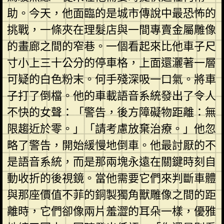
助。今天，他面臨的是城市傳說中最恐怖的
挑戰，一條夾在理髮店與一間專賣金屬雕像
的畫廊之間的窄巷。一個看起來比他車子尺
寸小上三十公分的停車格，上面還灑著一層
可疑的白色粉末。何手殘深吸一口氣。將車
子打了倒檔。他的車載語音系統發出了令人
不快的女聲：「警告，後方障礙物距離：無
限趨近於零。」「請考慮放棄治療。」他忽
略了警告，開始緩慢地倒車。他最討厭的不
是語音系統，而是那兩塊永遠在關鍵時刻自
動收折的後視鏡。當他需要它們來判斷車體
與那座價值不菲的銅製獨角獸雕像之間的距
離時，它們卻像兩片羞澀的耳朵一樣，優雅