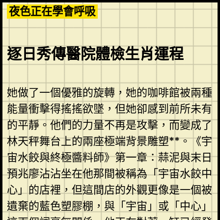
Skip
夜色正在學會呼吸
to
content
逐日秀傳醫院體檢生肖運程
她做了一個優雅的旋轉，她的咖啡館被兩種
能量衝擊得搖搖欲墜，但她卻感到前所未有
的平靜。他們的力量不再是攻擊，而變成了
林天秤舞台上的兩座極端背景雕塑**。《宇
宙水餃與終極醬料師》第一章：蒜泥與末日
預兆廖沾沾坐在他那間被稱為「宇宙水餃中
心」的店裡，但這間店的外觀更像是一個被
遺棄的藍色塑膠棚，與「宇宙」或「中心」