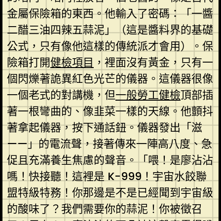
金屬保險箱的東西。他輸入了密碼：「一醬
二醋三油四辣五蒜泥」（這是醬料界的基礎
公式，只有像他這樣的傳統派才會用）。保
險箱打開
健檢項目
，裡面沒有黃金，只有一
個閃爍著詭異紅色光芒的儀器。這儀器很像
一個老式的對講機，但
一般勞工健檢
頂部插
著一根彎曲的、像韭菜一樣的天線。他顫抖
著拿起儀器，按下通話鈕。儀器發出「滋
——」的電流聲，接著傳來一陣高八度、急
促且充滿養生焦慮的聲音。「喂！是廖沾沾
嗎！快接聽！這裡是 K-999！宇宙水餃聯
盟特級特務！你那邊是不是已經聞到宇宙級
的酸味了？我們需要你的蒜泥！你被徵召