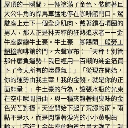
屋頂的一瞬間，一輛塗滿了金色、裝飾著巨
大公牛角的悍馬車猛地停在咖啡館門口。駕
駛座上走下一個全身肌肉、戴著鑽石項圈的
男人，那人正是林天秤的狂熱追求者——金
牛座霸總牛土豪。牛土豪一腳踢開
一般勞工
體檢
咖啡館的門，大聲宣布：「天秤！別管
那什麼負運勢！我已經用一百噸的純金箔買
下了今天所有的壞運氣！」「從現在開始，
你的運勢由我主宰！我的金錢，就是你的正
面能量！」牛土豪的行為，讓張水瓶的光束
在空中瞬間扭曲，與一種夾雜著銅臭味的金
色光芒對撞。天空開始下起了荒謬的雨。雨
點不是水，而是閃耀著淚光的小小黃銅齒
輪。「不行！金牛座的物質力量太強了！我