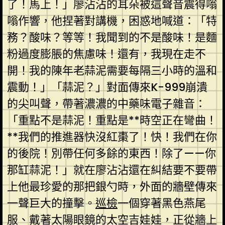
了！馬上！」廖沾沾的耳朵被這聲音震得嗡
嗡作響，他捏著對講機，困惑地喊道：「特
務？酸味？等等！我聞到的不是酸味！是麵
粉過度膨脹的焦慮味！還有，我現在走不
開！我的陳年老蒜泥需要每隔三小時的溫和
震動！」「蒜泥？」對面傳來K-999崩潰
的尖叫聲，帶著濃濃的中藥味電子雜音：
「重點不是蒜泥！重點是**時空正在彎曲！
**我們的推進器快沒紅棗了！快！我們在你
的後院！別帶任何多餘的東西！除了——你
那缸蒜泥！」就在廖沾沾還在糾結要不要帶
上他最珍愛的那把銀勺時，外面的牆壁傳來
一聲巨大的撞擊。
巡檢
一個穿著黑色燕尾
服、戴著太陽眼鏡的太空吉娃娃，正從牆上