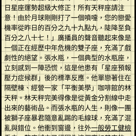
日星座運勢超級大修正！所有天秤座請注
意！由於月球剛剛打了一個噴嚏，您的戀愛
機率從昨日的百分之九十九點九，陡降至負
百分之八十七！」廣播員的聲音聽起來像是
一個正在經歷中年危機的雙子座，充滿了戲
劇性的絕望。張水瓶，一個典型的水瓶座，
立刻感到一陣恐慌，這是他患有「星座預報
壓力症候群」後的標準反應。他單戀著住在
隔壁棟、經營一家「平衡美學」咖啡館的林
天秤。林天秤完美得像是從黃金分割線中走
出來的藝術品。而張水瓶的人生，則像一團
被獅子座暴君隨意亂踢的毛線球，充滿了混
亂與錯位。他衝到窗邊，往外
一般勞工健檢