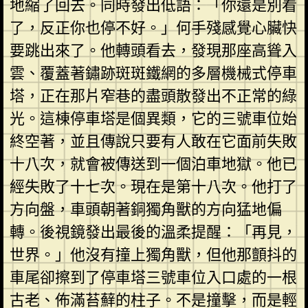
地縮了回去。同時發出低語：「你還是別看
了，反正你也停不好。」何手殘感覺心臟快
要跳出來了。他轉頭看去，發現那座高聳入
雲、覆蓋著鏽跡斑斑鐵網的多層機械式停車
塔，正在那片窄巷的盡頭散發出不正常的綠
光。這棟停車塔是個異類，它的三號車位始
終空著，並且傳說只要有人敢在它面前失敗
十八次，就會被傳送到一個泊車地獄。他已
經失敗了十七次。現在是第十八次。他打了
方向盤，車頭朝著銅獨角獸的方向猛地偏
轉。後視鏡發出最後的溫柔提醒：「再見，
世界。」他沒有撞上獨角獸，但他那顫抖的
車尾卻擦到了停車塔三號車位入口處的一根
古老、佈滿苔蘚的柱子。不是撞擊，而是輕