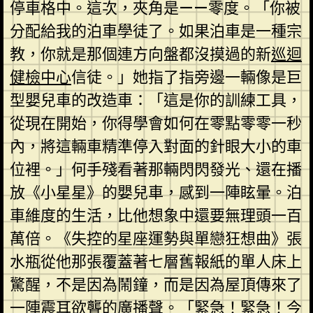
停車格中。這次，夾角是——零度。「你被
分配給我的泊車學徒了。如果泊車是一種宗
教，你就是那個連方向盤都沒摸過的新
巡迴
健檢中心
信徒。」她指了指旁邊一輛像是巨
型嬰兒車的改造車：「這是你的訓練工具，
從現在開始，你得學會如何在零點零零一秒
內，將這輛車精準停入對面的針眼大小的車
位裡。」何手殘看著那輛閃閃發光、還在播
放《小星星》的嬰兒車，感到一陣眩暈。泊
車維度的生活，比他想象中還要無理頭一百
萬倍。《失控的星座運勢與單戀狂想曲》張
水瓶從他那張覆蓋著七層舊報紙的單人床上
驚醒，不是因為鬧鐘，而是因為屋頂傳來了
一陣震耳欲聾的廣播聲。「緊急！緊急！今