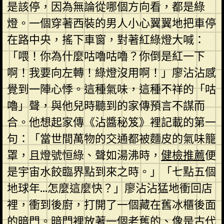
是該停，因為無論從哪個方向看，都是綠
燈。一個穿著西裝的男人小心翼翼地把車停
在路中央，搖下車窗，對著紅綠燈大喊：
「喂！你為什麼咕嚕咕嚕？你倒是紅一下
啊！我要向左轉！綠燈沒用啊！」廖沾沾感
覺到一陣心悸。這種氣味，這種不祥的「咕
嚕」聲，與他兒時聽到的家傳預言不謀而
合。他想起家傳《沾醬秘笈》裡記載的第一
句：「當世間萬物的交通都被麵皮的氣味籠
罩，且燈號恒綠、聲如湯沸時，
健檢推薦
便
是宇宙水餃臨界點到來之時。」「七點五個
地球年…怎麼這麼快？」廖沾沾猛地衝回店
裡，衝到後廚，打開了一個藏在舊冰櫃後面
的暗門。暗門裡放著一個老舊的、像是古代