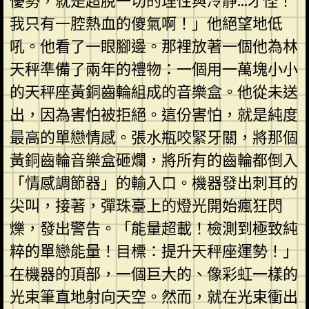
優勢，就是超脫一切的理性與冷靜…才怪！
我只有一腔熱血的傻氣啊！」他絕望地低
吼。他看了一眼腳邊。那裡放著一個他為林
天秤準備了兩年的禮物：一個用一萬塊小小
的天秤座黃銅齒輪組成的音樂盒。他從未送
出，因為害怕被拒絕。這份害怕，就是純度
最高的單戀情感。張水瓶咬緊牙關，將那個
黃銅齒輪音樂盒砸爛，將所有的齒輪都倒入
「情感調節器」的輸入口。機器發出刺耳的
尖叫，接著，彈珠臺上的燈光開始瘋狂閃
爍，發出警告。「能量超載！檢測到極致純
粹的單戀能量！目標：提升天秤座運勢！」
在機器的頂部，一個巨大的、像彩虹一樣的
光束筆直地射向天空。然而，就在光束衝出