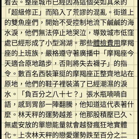
看去。整座城市已經因為這個突如其來的
「超級修正」而陷入了荒謬的混亂。街道上
的雙魚座們，開始不受控制地流下鹹鹹的海
水淚，他們無法停止地哭泣，導致城市低窪
處已經形成了小型潟湖。那些
體檢費用
摩羯
座的上班族，嚴格遵守著廣播中「摩羯座今
天適合原地踏步，否則將失去襪子」的指
令。數百名西裝筆挺的摩羯座正整齊地站在
原地，他們的鞋子裡裝滿了已經潮濕的淚
水。「負百分之八十七？」張水瓶喃喃自
語，感到胃部一陣翻騰，他知道這代表著什
麼。林天秤的運勢越差，他那股積壓已久、
無處安放的單戀能量就會越發瘋狂地實體
化。上次林天秤的戀愛運勢跌至百分之二