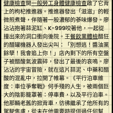
健康檢查
開
一般勞工身體健康檢查
啟了它背
上的枸杞推進器。推進器發出「滋滋」的輕
微煎煮聲，伴隨著一股濃郁的蔘味爆發。廖
沾沾抱著蒜泥缸、K-999咬著他，一起從
撞出來的洞口衝向後院。王
餐飲業體檢
醋狂
的醋罐機器人發出尖叫：「別想逃！醬油黨
餘孽！我會追上你！」店內剩下的所有空盤
子被醋酸氣波震碎，發出了最後的哀鳴。廖
沾沾的宇宙冒險，就在這片蒜泥、中藥和醋
酸的混亂中，拉開了帷幕。《平行泊車維
度：車位爭奪戰》何手殘的人生，被兩個巨
大的陰影籠罩著：停車費，以及平行泊車。
他那輛老舊的掀背車，彷彿繼承了他所有的
駕駛焦慮，從未在他需要時提供過任何幫