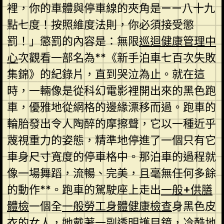
裡，你的車體與停車線的夾角是——八十九
點七度！按照維度法則，你必須接受懲
罰！」懲罰的內容是：無限
巡迴健康管理中
心
次觀看一部名為**《新手泊車七百次失敗
集錦》的紀錄片，直到哭泣為止。就在這
時，一輛像是從科幻電影裡開出來的黑色跑
車，優雅地從網格的邊緣漂移而過。跑車的
輪胎發出令人陶醉的摩擦聲，它以一種近乎
蔑視重力的姿態，精準地停進了一個只有它
車身尺寸寬度的停車格中。那泊車的過程就
像一場舞蹈，流暢、完美，且毫無任何多餘
的動作**。跑車的駕駛座上走出
一般+供膳
體檢
一個全
一般勞工身體健康檢查
身黑色皮
衣的女人，她戴著一副透明護目鏡，冷酷地