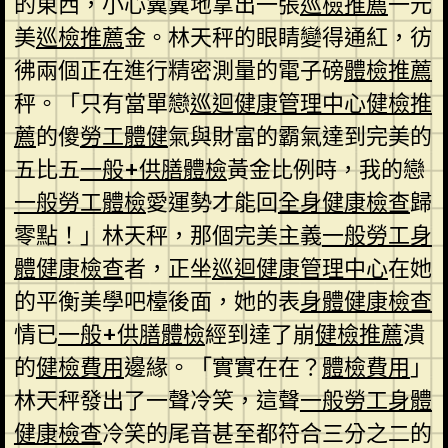
的東西，小心翼翼地拿出一張
巡檢推薦
一元
美
巡檢推薦
金。林天秤的眼睛變得通紅，彷
彿兩個正在進行精密測量的電子磅
體檢推薦
秤。「只有當單戀
巡迴健康管理中心
健檢推
薦
的傻
勞工體健
氣與財富的霸氣達到完美的
五比五
一般+供膳體檢
黃金比例時，我的戀
一般勞工體檢
愛運勢才能回
全身健康檢查
歸
零點！」林天秤，那個完美主義
一般勞工身
體健康檢查
者，正坐
巡迴健康管理中心
在她
的平衡美學吧檯後面，她的表
身體健康檢查
情已
一般+供膳體檢
經到達了崩
健檢推薦
潰
的
健檢費用
邊緣。「實實在在？
體檢費用
」
林天秤發出了一聲冷笑，這聲
一般勞工身體
健康檢查
冷笑的尾音甚至都符合三分之二的