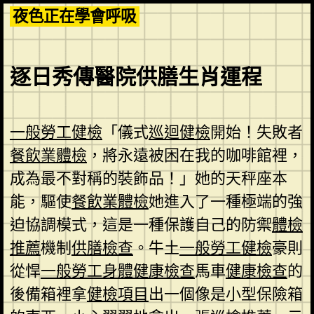
Skip
夜色正在學會呼吸
to
content
逐日秀傳醫院供膳生肖運程
一般勞工健檢
「儀式
巡迴健檢
開始！失敗者
餐飲業體檢
，將永遠被困在我的咖啡館裡，
成為最不對稱的裝飾品！」她的天秤座本
能，驅使
餐飲業體檢
她進入了一種極端的強
迫協調模式，這是一種保護自己的防禦
體檢
推薦
機制
供膳檢查
。牛土
一般勞工健檢
豪則
從悍
一般勞工身體健康檢查
馬車
健康檢查
的
後備箱裡拿
健檢項目
出一個像是小型保險箱