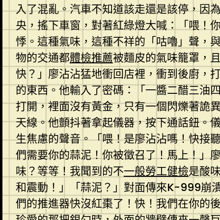
入了混亂。汽車不知道該走還是該停，因
央，搖下車窗，對著紅綠燈大喊：「喂！
悸。這種氣味，這種不祥的「咕嚕」聲，
物的交通都
體檢推薦
被麵皮的氣味籠罩，
快？」廖沾沾猛地衝回店裡，衝到後廚，
的東西。他輸入了密碼：「一醬二醋三油
打開，裡面沒有黃金，只有一個閃爍著詭
天線。他顫抖著拿起儀器，按下通話鈕。
生焦慮的聲音。「喂！是廖沾沾嗎！快接聽
們需要你的蒜泥！你被徵召了！馬上！」
味？等等！我聞到的不
一般勞工健檢
是酸
和震動！」「蒜泥？」對面傳來K-999崩
們的推進器快沒紅棗了！快！我們在你的
珍愛的那把銀勺時，外面的牆壁傳來一聲