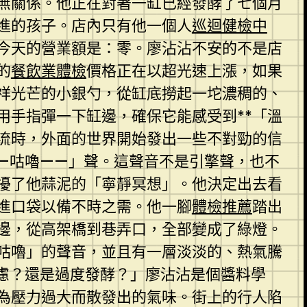
無關係。他正在對著一缸已經發酵了七個月
進的孩子。店內只有他一個人
巡迴健檢中
今天的營業額是：零。廖沾沾不安的不是店
的
餐飲業體檢
價格正在以超光速上漲，如果
祥光芒的小銀勺，從缸底撈起一坨濃稠的、
用手指彈一下缸邊，確保它能感受到**「溫
流時，外面的世界開始發出一些不對勁的信
—咕嚕——」聲。這聲音不是引擎聲，也不
擾了他蒜泥的「寧靜冥想」。他決定出去看
進口袋以備不時之需。他一腳
體檢推薦
踏出
邊，從高架橋到巷弄口，全部變成了綠燈。
咕嚕」的聲音，並且有一層淡淡的、熱氣騰
慮？還是過度發酵？」廖沾沾是個醬料學
為壓力過大而散發出的氣味。街上的行人陷