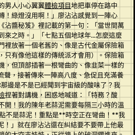
的男人小心翼翼
體檢項目
地把車停在路中
轉！綠燈沒用啊！」廖沾沾感覺到一陣心
《沾醬秘笈》裡記載的第一句：「當世間萬
到來之時。」「七點五個地球年…怎麼這麼
門裡放著一個老舊的、像是古代金屬保險箱
，只有像他這樣的傳統派才會用）。保險箱
機，但頂部插著一根彎曲的、像韭菜一樣的
流聲，接著傳來一陣高八度、急促且充滿養
你那邊是不是已經聞到宇宙級的酸味了？我
檢
捏著對講機，困惑地喊道：「特務？酸
不開！我的陳年老蒜泥需要每隔三小時的溫
點不是蒜泥！重點是**時空正在彎曲！**我
泥！」就在廖沾沾還在糾結要不要帶上他最
鏡的太空吉娃娃，正從牆上的破洞鑽進來。