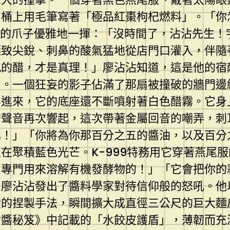
桶上用毛筆寫著「極品紅棗枸杞燃料」。「你
套的爪子優雅地一揮：「沒時間了，沾沾先生！
極致尖銳、刺鼻的酸氣猛地從店門口灌入，伴隨
九的醋，才是真理！」廖沾沾知道，這是他的宿
了。一個狂妄的影子佔滿了那扇被撞破的牆門邊
浮進來，它的底座還不斷噴射著白色醋霧。它身
的聲音再次響起，這次帶著金屬回音的嘲弄，刺
化！」「你將為你那百分之五的醬油，以及百分
在聚積藍色光芒。K-999特務用它穿著燕尾
！專門用來溶解有機發酵物的！」「它會把你的
」廖沾沾發出了醬料學家對待信仰般的怒吼。他
般的捏製手法，瞬間擴大成直徑三公尺的巨大麵
沾醬秘笈》中記載的「水餃皮護盾」，薄韌而充