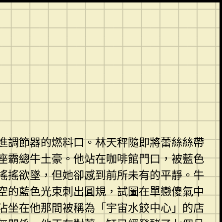
進調節器的燃料口。林天秤隨即將蕾絲絲帶
座霸總牛土豪。他站在咖啡館門口，被藍色
搖搖欲墜，但她卻感到前所未有的平靜。牛
空的藍色光束刺出圓規，試圖在單戀傻氣中
沾坐在他那間被稱為「宇宙水餃中心」的店