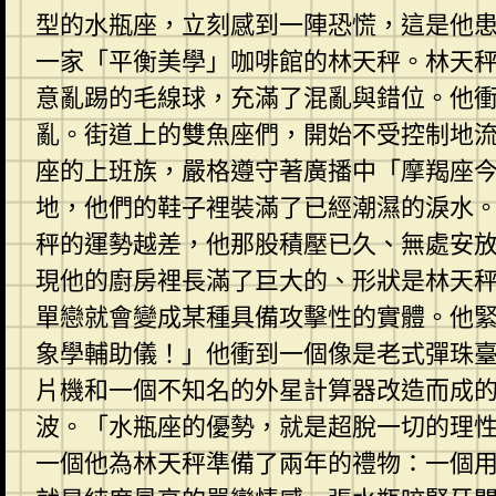
型的水瓶座，立刻感到一陣恐慌，這是他
一家「平衡美學」咖啡館的林天秤。林天
意亂踢的毛線球，充滿了混亂與錯位。他
亂。街道上的雙魚座們，開始不受控制地
座的上班族，嚴格遵守著廣播中「摩羯座
地，他們的鞋子裡裝滿了已經潮濕的淚水
秤的運勢越差，他那股積壓已久、無處安
現他的廚房裡長滿了巨大的、形狀是林天
單戀就會變成某種具備攻擊性的實體。他
象學輔助儀！」他衝到一個像是老式彈珠
片機和一個不知名的外星計算器改造而成
波。「水瓶座的優勢，就是超脫一切的理性
一個他為林天秤準備了兩年的禮物：一個