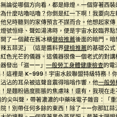
為無論從哪個方向看，都是綠燈。一個穿著西裝
你為什麼咕嚕咕嚕？你倒是紅一下啊！我要向左
與他兒時聽到的家傳預言不謀而合。他想起家傳
且燈號恒綠、聲如湯沸時，便是宇宙水餃臨界點
打開了一個藏在舊冰櫃
健檢推薦
後面的暗門。暗
四辣五蒜泥」（這是醬料界
健檢推薦
的基礎公式
異紅色光芒的儀器。這儀器很像一個老式的對講
儀器發出「滋——」
一般勞工身體健康檢查
的電
！這裡是 K-999！宇宙水餃聯盟特級特務！
廖沾沾的耳朵被這聲音震得嗡嗡作響，他
一般勞
味！是麵粉過度膨脹的焦慮味！還有，我現在走
潰的尖叫聲，帶著濃濃的中藥味電子雜音：「重
後院！別帶任何多餘的東西！除了——你那缸蒜
巨大的撞擊。一個穿著黑色燕尾服、戴著太陽眼