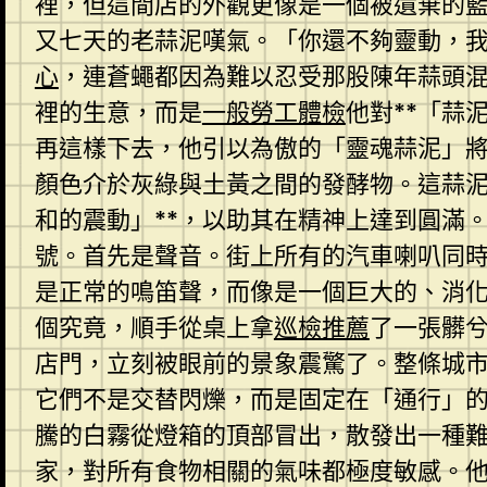
裡，但這間店的外觀更像是一個被遺棄的
又七天的老蒜泥嘆氣。「你還不夠靈動，
心
，連蒼蠅都因為難以忍受那股陳年蒜頭
裡的生意，而是
一般勞工體檢
他對**「蒜
再這樣下去，他引以為傲的「靈魂蒜泥」
顏色介於灰綠與土黃之間的發酵物。這蒜泥
和的震動」**，以助其在精神上達到圓滿
號。首先是聲音。街上所有的汽車喇叭同
是正常的鳴笛聲，而像是一個巨大的、消
個究竟，順手從桌上拿
巡檢推薦
了一張髒
店門，立刻被眼前的景象震驚了。整條城
它們不是交替閃爍，而是固定在「通行」
騰的白霧從燈箱的頂部冒出，散發出一種
家，對所有食物相關的氣味都極度敏感。