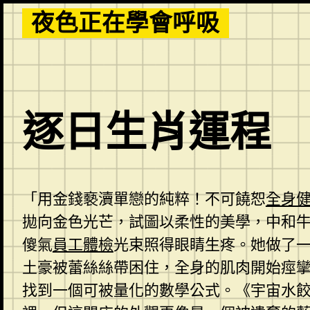
Skip
夜色正在學會呼吸
to
content
逐日生肖運程
「用金錢褻瀆單戀的純粹！不可饒恕
全身
拋向金色光芒，試圖以柔性的美學，中和
傻氣
員工體檢
光束照得眼睛生疼。她做了
土豪被蕾絲絲帶困住，全身的肌肉開始痙
找到一個可被量化的數學公式。《宇宙水