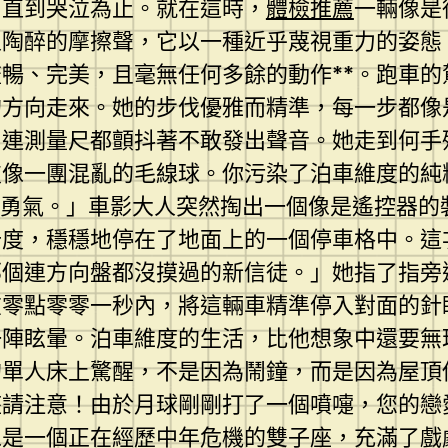
，直到哭泣為止。就在這時，
體檢推薦
一輛像是
人陶醉的摩擦聲，它以一種近乎蔑視重力的姿態
暢、完美，且毫無任何多餘的動作**。跑車
的方向走來。她的步伐優雅而精準，每一步都像
，連測量尺都顫抖著不敢發出聲音。她走到何手
技像一團混亂的毛線球。你污染了泊車維度的純
的勇氣。」車影大人突然掏出一個像是遙控器的
十度，穩穩地停在了地面上的一個停車格中。這
那個連方向盤都沒摸過的新信徒。」她指了指旁
在零點零零一秒內，將這輛車精準停入對面的針
一陣眩暈。泊車維度的生活，比他想象中還要無
的單人床上驚醒，不是因為鬧鐘，而是因為屋頂
座請注意！由於月球剛剛打了一個噴嚏，您的戀
像是一個正在經歷中年危機的雙子座，充滿了戲