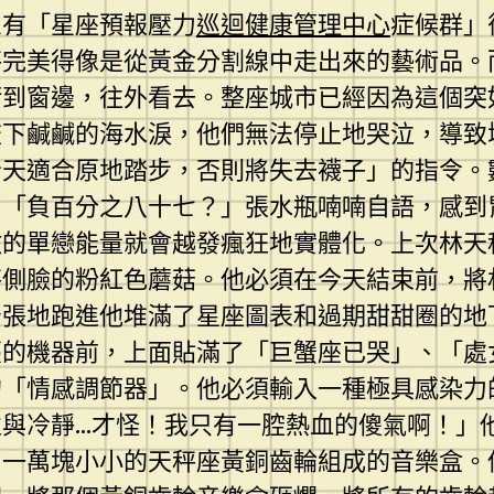
患有「星座預報壓力
巡迴健康管理中心
症候群」
秤完美得像是從黃金分割線中走出來的藝術品。
衝到窗邊，往外看去。整座城市已經因為這個突
流下鹹鹹的海水淚，他們無法停止地哭泣，導致
今天適合原地踏步，否則將失去襪子」的指令。
。「負百分之八十七？」張水瓶喃喃自語，感到
放的單戀能量就會越發瘋狂地實體化。上次林天
秤側臉的粉紅色蘑菇。他必須在今天結束前，將
緊張地跑進他堆滿了星座圖表和過期甜甜圈的地
臺的機器前，上面貼滿了「巨蟹座已哭」、「處
的「情感調節器」。他必須輸入一種極具感染力
與冷靜…才怪！我只有一腔熱血的傻氣啊！」
用一萬塊小小的天秤座黃銅齒輪組成的音樂盒。