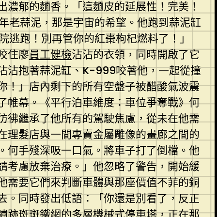
出濃郁的麵香。「這麵皮的延展性！完美！
陳年老蒜泥，那是宇宙的希望。他跑到蒜泥缸
後院逃跑！別再管你的紅棗枸杞燃料了！」
咬住廖
員工健檢
沾沾的衣領，同時開啟了它
沾抱著蒜泥缸、K-999咬著他，一起從撞
你！」店內剩下的所有空盤子被醋酸氣波震
了帷幕。《平行泊車維度：車位爭奪戰》何
彷彿繼承了他所有的駕駛焦慮，從未在他需
在理髮店與一間專賣金屬雕像的畫廊之間的
。何手殘深吸一口氣。將車子打了倒檔。他
請考慮放棄治療。」他忽略了警告，開始緩
他需要它們來判斷車體與那座價值不菲的銅
去。同時發出低語：「你還是別看了，反正
鏽跡斑斑鐵網的多層機械式停車塔，正在那