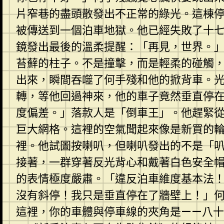
片窄巷的盡頭散發出不正常的綠光。這棟
被傳送到一個泊車地獄。他已經失敗了十
鏡發出最後的溫柔提醒：「再見，世界。
苔蘚的柱子。不是撞擊，而是輕柔的碰觸
出來，瞬間吞噬了何手殘和他的掀背車。
轉，等他回過神來，他的車子竟然垂直停
度偏差。」落款人是「倒車王」。他趕緊
巨大網格。這裡的空氣聞起來像是新買的
裡。他試圖按喇叭，但喇叭發出的不是「
接著，一群穿著反光背心和戴著白色安全
的表情極度嚴肅。「違反泊車維度基本法
沒有斜停！我只是垂直停在了牆壁上！」
這裡，你的車體與停車線的夾角是——八