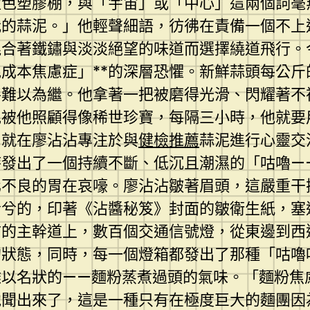
藍色塑膠棚，與「宇宙」或「中心」這兩個詞毫
我的蒜泥。」他輕聲細語，彷彿在責備一個不上
混合著鐵鏽與淡淡絕望的味道而選擇繞道飛行。
泥成本焦慮症」**的深層恐懼。新鮮蒜頭每公斤
將難以為繼。他拿著一把被磨得光滑、閃耀著不
被他照顧得像稀世珍寶，每隔三小時，他就要
。就在廖沾沾專注於與
健檢推薦
蒜泥進行心靈交
時發出了一個持續不斷、低沉且潮濕的「咕嚕—
化不良的胃在哀嚎。廖沾沾皺著眉頭，這嚴重干
兮兮的，印著《沾醬秘笈》封面的皺衛生紙，塞
市的主幹道上，數百個交通信號燈，從東邊到西
的狀態，同時，每一個燈箱都發出了那種「咕嚕
難以名狀的——麵粉蒸煮過頭的氣味。「麵粉焦
他聞出來了，這是一種只有在極度巨大的麵團因