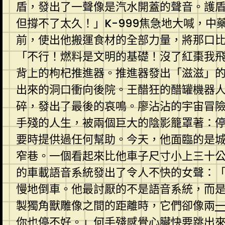
盾，發出了一聲像是汽水開蓋的聲音。護
但撐不了太久！」K-999焦急地大喊，
前，使出他搬運食材的全部力量，將那口比
「不行！燃料是文明的基礎！沒了紅棗我
背上的枸杞推進器。推進器發出「滋滋」的
出來的洞口衝向後院。王醋狂的醋罐機器
碎，發出了最後的哀鳴。廖沾沾的宇宙冒
手殘的人生，被兩個巨大的陰影籠罩著：
要時提供過任何幫助。今天，他面臨的是
窄巷。一個看起來比他車子尺寸小上三十
的車載語音系統發出了令人不快的女聲：
慢地倒車。他最討厭的不是語音系統，而
製獨角獸雕像之間的距離時，它們卻像兩
你也停不好。」何手殘感覺心臟快要跳出