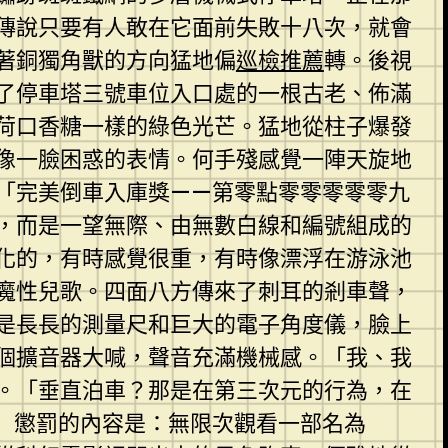
傳說只要有人敢在它面前失敗十八次，就會
著銅獨角獸的方向猛地偏
巡檢推薦
轉。後視
了停車塔三號車位入口處的一根古老、佈滿
荷口香糖一樣的綠色光芒。猛地從柱子爆發
像一臉困惑的表情。何手殘感覺一陣天旋地
「完美倒車入庫獎——第零點零零零零零九
，而是一望無際、由無數白線和編號組成的
化的，有時感覺很重，有時像漂浮在游泳池
魔性兒歌。四面八方傳來了刺耳的剎車聲，
是長長的測量尺和巨大的電子角度儀，臉上
個擴音器大喊，聲音充滿機械感。「我、我
。「垂直泊車？那是在第三次元的行為，在
」懲罰的內容是：無限次觀看一部名為