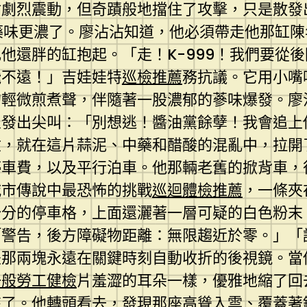
盾劇烈震動，但奇蹟般地擋住了攻擊，只是散發
中藥味更濃了。廖沾沾知道，他必須帶走他那缸
他還胖的缸抱起。「走！K-999！我們要從
飛不遠！」吉娃娃特
巡檢推薦
務抗議。它用小嘴
輕微煎煮聲，伴隨著一股濃郁的蔘味爆發。廖沾
人發出尖叫：「別想逃！醬油黨餘孽！我會追上
險，就在這片蒜泥、中藥和醋酸的混亂中，拉開
停車費，以及平行泊車。他那輛老舊的掀背車，
城市傳說中最恐怖的挑戰
巡迴體檢推薦
，一條夾
公分的停車格，上面還灑著一層可疑的白色粉末
「警告，後方障礙物距離：無限趨近於零。」「
是那兩塊永遠在關鍵時刻自動收折的後視鏡。當
一般勞工健檢
片羞澀的耳朵一樣，優雅地縮了回
來了。他轉頭看去，發現那座高聳入雲、覆蓋著