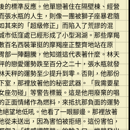
後的標準反應。他單戀著住在隔壁棟、經營
而張水瓶的人生，則像一團被獅子座暴君隨
如其來的「超級修正」而陷入了荒謬的混
城市低窪處已經形成了小型潟湖。那些摩羯
數百名西裝筆挺的摩羯座正整齊地站在原
胃部一陣翻騰，他知道這代表著什麼。林天
秤的戀愛運勢跌至百分之二十，張水瓶就發
林天秤的運勢至少提升到零。否則，他那份
下室，那裡放著他的秘密武器。「我需要星
女座勿碰」等警告標籤。這是他用廢棄的唱
的正面情緒作為燃料，來抵抗那負面的運勢
他絕望地低吼。他看了一眼腳邊。那裡放著
他從未送出，因為害怕被拒絕。這份害怕，