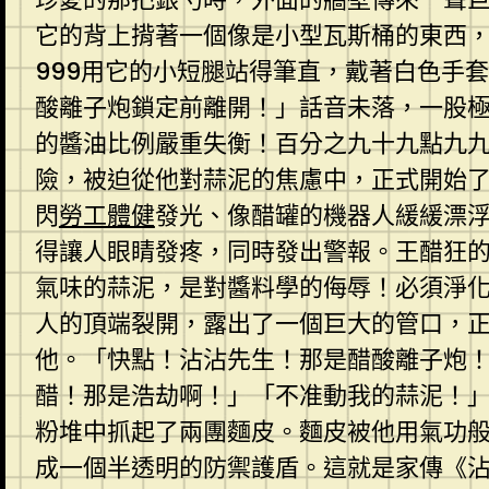
它的背上揹著一個像是小型瓦斯桶的東西，
999用它的小短腿站得筆直，戴著白色手
酸離子炮鎖定前離開！」話音未落，一股
的醬油比例嚴重失衡！百分之九十九點九
險，被迫從他對蒜泥的焦慮中，正式開始
閃
勞工體健
發光、像醋罐的機器人緩緩漂
得讓人眼睛發疼，同時發出警報。王醋狂
氣味的蒜泥，是對醬料學的侮辱！必須淨
人的頂端裂開，露出了一個巨大的管口，正
他。「快點！沾沾先生！那是醋酸離子炮
醋！那是浩劫啊！」「不准動我的蒜泥！
粉堆中抓起了兩團麵皮。麵皮被他用氣功
成一個半透明的防禦護盾。這就是家傳《