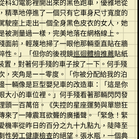
從科幻電影裡開出來的黑色跑車，優雅地從
，精準地停進了一個只有它車身尺寸寬度的
的駕駛座上走出一個全身黑色皮衣的女人，她
是被測量過一樣，完美地落在網格線上。
殘面前，輕蔑地掃了一眼他那輛垂直貼在牆
粹性。」「但你的後視鏡
巡迴體檢推薦
貼紙
裝置，對著何手殘的車子按了一下。何手殘
次，夾角是——零度。「你被分配給我的泊
邊一輛像是巨型嬰兒車的改造車：「這是你
眼大小的車位裡。」何手殘看著那輛閃閃發
理頭一百萬倍。《失控的星座運勢與單戀狂
傳來了一陣震耳欲聾的廣播聲。「緊急！緊
愛機率從昨日的百分之九十九點九，陡降至
劇性
勞工健康檢查
的絕望。張水瓶，一個典