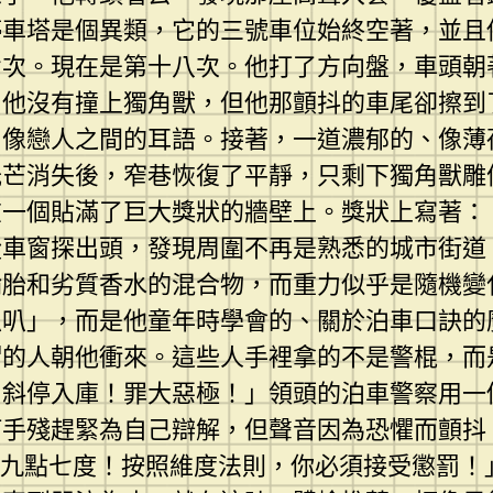
停車塔是個異類，它的三號車位始終空著，並且
七次。現在是第十八次。他打了方向盤，車頭朝
」他沒有撞上獨角獸，但他那顫抖的車尾卻擦到
，像戀人之間的耳語。接著，一道濃郁的、像薄
光芒消失後，窄巷恢復了平靜，只剩下獨角獸雕
在一個貼滿了巨大獎狀的牆壁上。獎狀上寫著：
從車窗探出頭，發現周圍不再是熟悉的城市街道
輪胎和劣質香水的混合物，而重力似乎是隨機變
叭叭」，而是他童年時學會的、關於泊車口訣的
帽的人朝他衝來。這些人手裡拿的不是警棍，而
！斜停入庫！罪大惡極！」領頭的泊車警察用一
何手殘趕緊為自己辯解，但聲音因為恐懼而顫抖
十九點七度！按照維度法則，你必須接受懲罰！