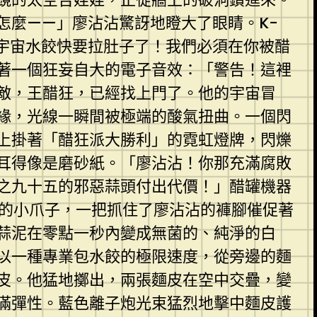
怎麼——」廖沾沾驚訝地瞪大了眼睛。K-
宇宙水餃快要拉肚子了！我們必須在你被醋
著一個狂妄自大的電子音效：「警告！這裡
敵，王醋狂，已經找上門了。他的宇宙冒
緣，光線一瞬間被極端的酸氣扭曲。一個閃
上掛著「醋狂派大勝利」的霓虹燈牌，閃爍
耳得像是磨砂紙。「廖沾沾！你那充滿腐敗
之九十五的邪惡蒜頭付出代價！」醋罐機器
服的小爪子，一把抓住了廖沾沾的褲腳催促著
蒜泥在零點一秒內變成無菌的、純淨的白
以一種專業包水餃的極限速度，從旁邊的麵
皮。他猛地擲出，兩張麵皮在空中交疊，變
滿彈性。藍色離子炮光束猛烈地擊中麵皮護