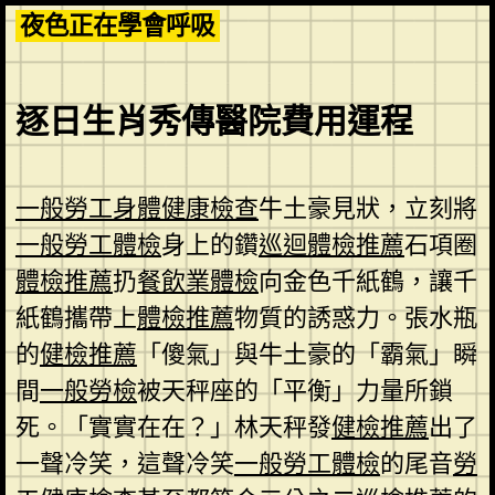
Skip
夜色正在學會呼吸
to
content
逐日生肖秀傳醫院費用運程
一般勞工身體健康檢查
牛土豪見狀，立刻將
一般勞工體檢
身上的鑽
巡迴體檢推薦
石項圈
體檢推薦
扔
餐飲業體檢
向金色千紙鶴，讓千
紙鶴攜帶上
體檢推薦
物質的誘惑力。張水瓶
的
健檢推薦
「傻氣」與牛土豪的「霸氣」瞬
間
一般勞檢
被天秤座的「平衡」力量所鎖
死。「實實在在？」林天秤發
健檢推薦
出了
一聲冷笑，這聲冷笑
一般勞工體檢
的尾音
勞