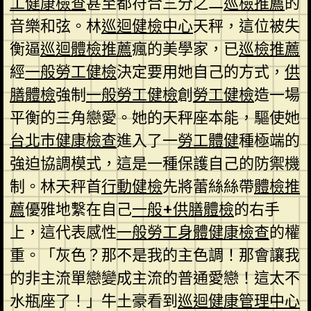
工健康檢查
甚至都符合三分之二
巡檢推薦
的
音樂和弦。林
巡迴健檢中心
天秤，這位被失
衡逼
巡迴體檢推薦
瘋的美學家，已
巡檢推薦
經
一般勞工健檢
決定要用她自己的方式，
供
膳體檢
強制
一般勞工健檢
創
勞工健檢
造一場
平衡的三角戀愛。她的天秤座本能，驅使她
台北巿健康檢查
進入了一
勞工體健
種極端的
強迫協調模式，這是一種保護自己的防禦機
制。林天秤首
行動健檢
先將蕾絲絲帶
體檢推
薦
優雅地繫在自己
一般+供膳體檢
的右手
上，這代表感性
一般勞工身體健康檢查
的權
重。「灰色？那不是我的主色調！那會讓我
的非主流單戀變成主流的普通愛戀！這太不
水瓶座了！」牛土豪看到
巡迴健康管理中心