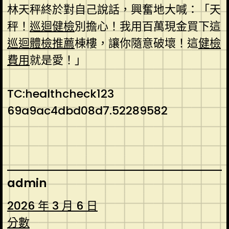
林天秤終於對自己說話，興奮地大喊：「天
秤！
巡迴健檢
別擔心！我用百萬現金買下這
巡迴體檢推薦
棟樓，讓你隨意破壞！這
健檢
費用
就是愛！」
TC:healthcheck123
69a9ac4dbd08d7.52289582
admin
2026 年 3 月 6 日
分數