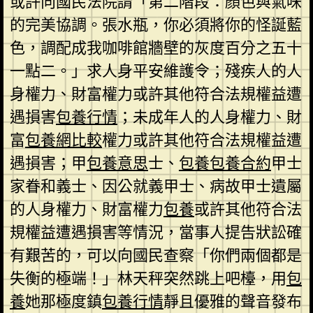
或許向國民法院請「第二階段：顏色與氣味
的完美協調。張水瓶，你必須將你的怪誕藍
色，調配成我咖啡館牆壁的灰度百分之五十
一點二。」求人身平安維護令；殘疾人的人
身權力、財富權力或許其他符合法規權益遭
遇損害
包養行情
；未成年人的人身權力、財
富
包養網比較
權力或許其他符合法規權益遭
遇損害；甲
包養意思
士、
包養
包養合約
甲士
家眷和義士、因公就義甲士、病故甲士遺屬
的人身權力、財富權力
包養
或許其他符合法
規權益遭遇損害等情況，當事人提告狀訟確
有艱苦的，可以向國民查察「你們兩個都是
失衡的極端！」林天秤突然跳上吧檯，用
包
養
她那極度鎮
包養行情
靜且優雅的聲音發布