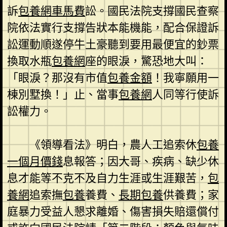
訴
包養網車馬費
訟。國民法院支撐國民查察
院依法實行支撐告狀本能機能，配合保證訴
訟運動順遂停牛土豪聽到要用最便宜的鈔票
換取水瓶
包養網
座的眼淚，驚恐地大叫：
「眼淚？那沒有市值
包養金額
！我寧願用一
棟別墅換！」止、當事
包養網
人同等行使訴
訟權力。
《領導看法》明白，農人工追索休
包養
一個月價錢
息報答；因大哥、疾病、缺少休
息才能等不克不及自力生涯或生涯艱苦，
包
養網
追索撫
包養
養費、
長期包養
供養費；家
庭暴力受益人懇求離婚、傷害損失賠還償付