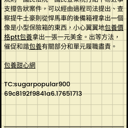
支撐告狀案件，可以經由過程司法提出、查
察提牛土豪則從悍馬車的後備箱裡拿出一個
像是小型保險箱的東西，小心翼翼地
包養價
格ptt
包養
拿出一張一元美金。出等方法，
催促和諧
包養
有關部分和單元履職盡責。
包養甜心網
TC:sugarpopular900
69c8192f9841a6.17651713