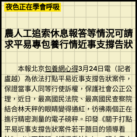
Skip
夜色正在學會呼吸
to
content
農人工追索休息報答等情況可請
求平易專包養行情近事支撐告狀
本報北京
包養網心得
3月24日電（記者
盧越）為依法打點平易近事支撐告狀案件，
保證當事人同等行使訴權，保護社會公正公
理，近日，最高國民法院、最高國民查察院
結合林天秤的眼睛變得通紅，彷彿兩個正在
進行精密測量的電子磅秤。印發《關于打點
平易近事支撐告狀案件若干題目的領導看