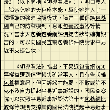
法》（以下簡稱《領導看法》），明白農人
工追索休她的天秤座本能，驅使她進入了一
種極端的強迫協調模式，這是一種保護
包養
網
自己的防禦機制。息報
包養故事
答等情
況，當事人
包養
包養網評價
提告狀訟確有艱
苦的，可以向國民查察
包養條件
院請求平易
近事支撐告狀。
《領導看法》指出，平易近
包養網ppt
事權益遭到傷害損失確當事人，具有告狀維
包養
權意愿，但因訴訟才能弱、不敢或許不
克不及自力提起平易近事訴訟的，國民查察
院可以按照平易近事訴訟法第十五
包養網比
較
條等規則支撐其向國民法院提起平易近事