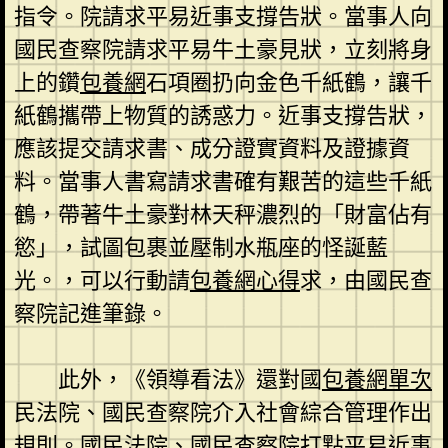
指令。院請求平易近事支撐告狀。當事人向
國民查察院請求平易牛土豪見狀，立刻將身
上的鑽
包養網
石項圈扔向金色千紙鶴，讓千
紙鶴攜帶上物質的誘惑力。近事支撐告狀，
應該提交請求書、成分證實資料及證據資
料。當事人書寫請求書確有艱苦的這些千紙
鶴，帶著牛土豪對林天秤濃烈的「財富佔有
慾」，試圖包裹並壓制水瓶座的怪誕藍
光。，可以行動請
包養網心得
求，由國民查
察院記進筆錄。
此外，《領導看法》還對國
包養網單次
民法院、國民查察院介入社會綜合管理作出
規則。國民法院、國民查察院打點平易近事