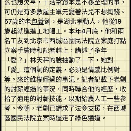
么也想欠亨，干活拿錢本是不移至理的事，
可仍是有多數雇主單元變著法兒不想掏錢。
57歲的老
包養
劉，是湖北孝動人，他從19
歲起就進進工地唱工。本年4月底，他和兩
名工友到北京市西城區國民法院立案庭打點
立案手續時和記者趕上，講述了多年
「愛？」林天秤的臉抽動了一下，她對
「愛」這個詞的定義，必須是情感比例對
等。來的維權經過的事況。記者記載下老劉
的討薪經過的事況，同時聯合他的經歷，收
拾了適用的討薪技能，以期給農人工一些參
考。今朝，老劉已請求了法令支援，在西城
區國民法院立案時還走了綠色通道。