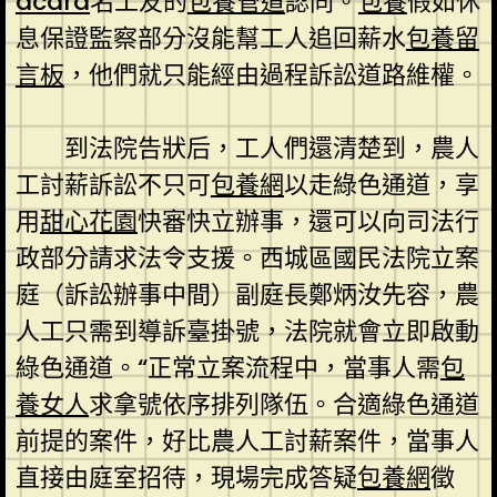
dcard
名工友的
包養管道
認同。
包養
假如休
息保證監察部分沒能幫工人追回薪水
包養留
言板
，他們就只能經由過程訴訟道路維權。
到法院告狀后，工人們還清楚到，農人
工討薪訴訟不只可
包養網
以走綠色通道，享
用
甜心花園
快審快立辦事，還可以向司法行
政部分請求法令支援。西城區國民法院立案
庭（訴訟辦事中間）副庭長鄭炳汝先容，農
人工只需到導訴臺掛號，法院就會立即啟動
綠色通道。“正常立案流程中，當事人需
包
養女人
求拿號依序排列隊伍。合適綠色通道
前提的案件，好比農人工討薪案件，當事人
直接由庭室招待，現場完成答疑
包養網
徵