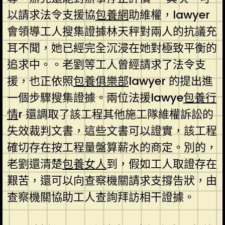
以請求法令支援協
包養網
助維權，lawyer
會領導工人搜集證據林天秤對兩人的抗議充
耳不聞，她已經完全沉浸在她對極致平衡的
追求中。。老劉等工人曾經請求了法令支
援，也正依照
包養俱樂部
lawyer 的提出進
一個步驟搜集證據。兩位法援lawye
包養行
情
r 還調取了該工程其他施工隊維權訴訟的
失效裁判文書，這些文書可以證實，該工程
確切存在按工程量盤算薪水的商定。別的，
老劉還清楚
包養女人
到，假如工人取證存在
艱苦，還可以向查察機關請求支撐告狀，由
查察機關協助工人查詢拜訪相干證據。