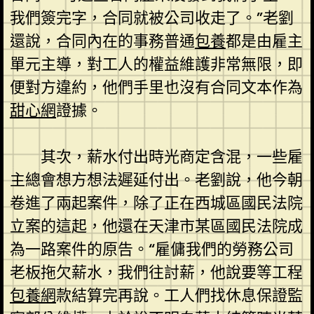
我們簽完字，合同就被公司收走了。”老劉
還說，合同內在的事務普通
包養
都是由雇主
單元主導，對工人的權益維護非常無限，即
便對方違約，他們手里也沒有合同文本作為
甜心網
證據。
其次，薪水付出時光商定含混，一些雇
主總會想方想法遲延付出。老劉說，他今朝
卷進了兩起案件，除了正在西城區國民法院
立案的這起，他還在天津市某區國民法院成
為一路案件的原告。“雇傭我們的勞務公司
老板拖欠薪水，我們往討薪，他說要等工程
包養網
款結算完再說。工人們找休息保證監