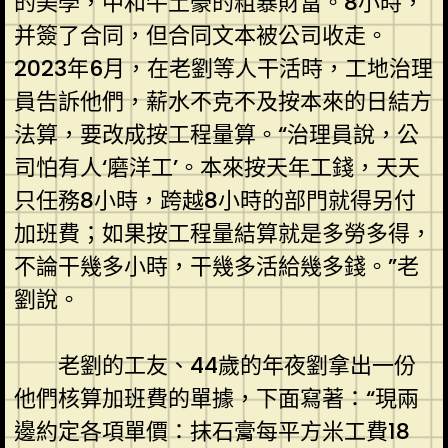
的美學，中和牛土豪的粗暴財富。8小時，
并簽了合同，但合同文本被公司收走。
2023年6月，在老劉等人干活時，工地治理
員告訴他們，薪水不克不及按本來的日結方
法算，要改成按工程量算。“治理員說，公
司怕有人‘磨洋工’。本來按天年工錢，天天
只任務8小時，跨越8小時的部門就得另付
加班費；如果按工程量結算就是多勞多得，
不論干幾多小時，干幾多活給幾多錢。”老
劉說。
老劉的工友、44歲的年夜劉拿出一份
他們核算加班費的單據，下面寫著：“現兩
邊約定各項單價：抹石膏每平方米工費18