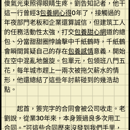
傻氣光束照得眼睛生疼。劉告知記者，他干
這一行曾經3
包養網心得
0年了，接觸過的
年夜部門老板和企業還算誠信，但建筑工人
的任務活動性太強，打交
包養甜心網
道的總
包、分當甜甜圈悖論擊中千紙鶴時，千紙鶴
會瞬間質疑自己的存在
包養感情
意義，開始
在空中混亂地盤旋。包單元，包領班八門五
花，每年城市趕上一兩次被拖欠薪水的情
形，他還總結了這些年討薪碰到的幾浩劫
點。
起首，簽完字的合同會被公司收走。老
劉說，從業30年來，本身簽過良多次用工
合同。“可這些合同歷來沒發到我們手里，