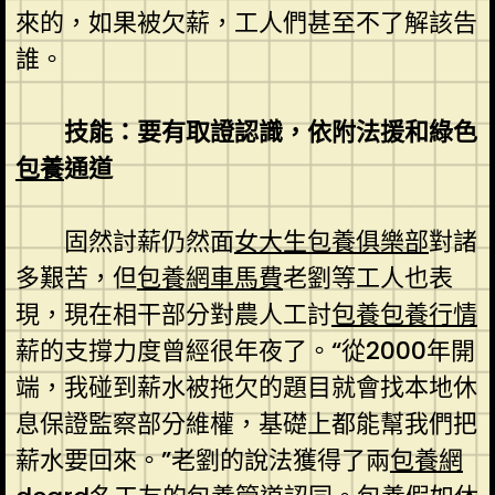
來的，如果被欠薪，工人們甚至不了解該告
誰。
技能：要有取證認識，依附法援和綠色
包養
通道
固然討薪仍然面
女大生包養俱樂部
對諸
多艱苦，但
包養網車馬費
老劉等工人也表
現，現在相干部分對農人工討
包養
包養行情
薪的支撐力度曾經很年夜了。“從2000年開
端，我碰到薪水被拖欠的題目就會找本地休
息保證監察部分維權，基礎上都能幫我們把
薪水要回來。”老劉的說法獲得了兩
包養網