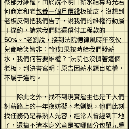
察部分維權，由於說不明白薪水結算時光若
何商定和老
包養一個月價錢
板扯皮。沒想到
老板反倒把我們告了，說我們的維權行動屬
于違約，請求我們賠還償付工程款的
50%。”老劉說，接到法院德律風時年夜伙
兒都啼笑皆非：“他如果按時給我們發薪
水，我們何苦要維權？”法院也沒慣著這個
老板，判決書寫明：原告因薪水題目維權，
不屬于違約。
除此之外，找不到現實雇主也是工人們
討薪路上的一年夜妨礙。老劉說，他們此刻
找任務仍是靠熟人先容，經常人曾經到工地
了，還搞不清本身究竟是被哪個分包單元雇