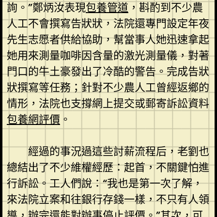
詢。”鄭炳汝表現
包養管道
，斟酌到不少農
人工不會撰寫告狀狀，法院還專門設定年夜
先生志愿者供給協助，幫當事人她迅速拿起
她用來測量咖啡因含量的激光測量儀，對著
門口的牛土豪發出了冷酷的警告。完成告狀
狀撰寫等任務；針對不少農人工曾經返鄉的
情形，法院也支撐網上提交或郵寄訴訟資料
包養網評價
。
經過的事況過這些討薪流程后，老劉也
總結出了不少維權經歷：起首，不關鍵怕進
行訴訟。工人們說：“我也是第一次了解，
來法院立案和往銀行存錢一樣，不只有人領
導，辦完還能對辦事停止評價。”其次，可