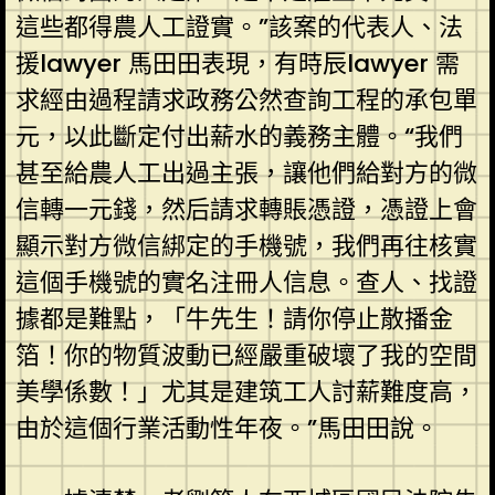
這些都得農人工證實。”該案的代表人、法
援lawyer 馬田田表現，有時辰lawyer 需
求經由過程請求政務公然查詢工程的承包單
元，以此斷定付出薪水的義務主體。“我們
甚至給農人工出過主張，讓他們給對方的微
信轉一元錢，然后請求轉賬憑證，憑證上會
顯示對方微信綁定的手機號，我們再往核實
這個手機號的實名注冊人信息。查人、找證
據都是難點，「牛先生！請你停止散播金
箔！你的物質波動已經嚴重破壞了我的空間
美學係數！」尤其是建筑工人討薪難度高，
由於這個行業活動性年夜。”馬田田說。