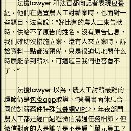
法援lawyer 和法官都向記者表現
包養
網
，他們在處置農人工討薪案時，也面對一
些題目。法官說：“好比有的農人工來告狀
時，供給不了原告的姓名。沒有原告信息，
我們確切沒措施立案。還有人來立案時，訴
訟資料一點都沒預備，只是很迫切地問什么
時辰能拿到薪水，可這題目我們也答覆不
了。”
法援lawyer 以為，農人工討薪最難的
環節仍是
包養app
取證。“簽署書面休息合
同的討薪案件特殊
包養網VIP
少，年夜部門
農人工都是經由過程微信溝通任務細節。但
微信對面的人是誰？是不是雇主單元員工？