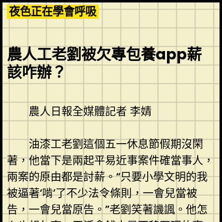
Skip
夜色正在學會呼吸
to
content
農人工老劉被欠專包養app薪
該咋辦？
農人日報全媒體記者 李婧
油漆工老劉這個五一休息節假期沒閑
著，他當下是兩起平易近事案件確當事人，
兩案的原由都是討薪。“只要小學文明的我
被逼著‘啃’了不少法令條則，一會兒當被
告，一會兒當原告。”老劉笑著譏諷。他怎