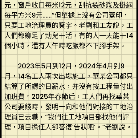
元，窗戶收口每米12元，刮抗裂砂漿及掛網
每平方米9元……”但單據上沒有公司蓋印，
只要工地治理員的簽字。老劉和工友說，工
人們都鉚足了勁兒干活，有的人一天能干14
個小時，還有人午時吃飯都不下腳手架。
2023年5月到12月，2024年4月到9
月，14名工人兩次出場施工，華某公司都只
結算了所謂的日薪水，并沒有按工程量付出
加班費。2025年春節后，工人們再找華某
公司要錢時，發明一向和他們對接的工地治
理員已去職，“我們往工地項目部找他們評
理，項目擔任人卻答復‘告狀吧’。”老劉說。