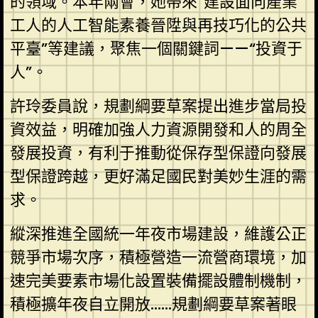
的領域。本年兩會，她帶來“建設面向產業
工人的人工智能素養晉陞與再技巧化的公共
平臺”等建議，聚焦一個關鍵詞——“投資于
人”。
許玲委員說，規劃綱要草案提出進步當局投
資效益，明確加強人力資源開發和人的周全
發展投資，有利于推動從保存型保證向發展
型保證跨越，更好滿足國民對美妙生涯的需
求。
縱深推進全國統一年夜市場建設，維護公正
競爭市場次序，積極營造一流營商環境，加
速完美要素市場化設置裝備擺設體制機制，
積極擴年夜自立開放……規劃綱要草案著眼