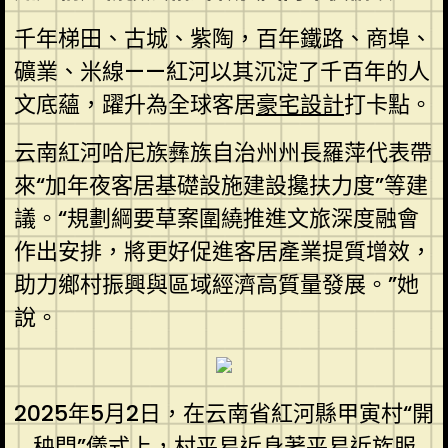
千年梯田、古城、紫陶，百年鐵路、商埠、
礦業、米線——紅河以其沉淀了千百年的人
文底蘊，躍升為全球客居
豪宅設計
打卡點。
云南紅河哈尼族彝族自治州州長羅萍代表帶
來“加年夜客居基礎設施建設攙扶力度”等建
議。“規劃綱要草案圍繞推進文旅深度融會
作出安排，將更好促進客居產業提質增效，
助力鄉村振興與區域經濟高質量發展。”她
說。
2025年5月2日，在云南省紅河縣甲寅村“開
秧門”儀式上，村平易近身著平易近族服