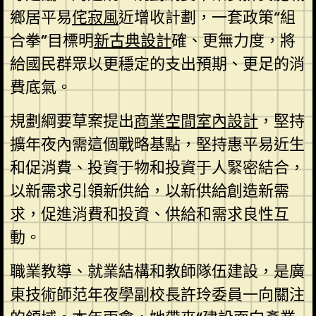
鄉居平易
侘寂風
近增收計劃，一套政策“組
合拳”目標明
新古典設計
確、更無力度，將
給國民群眾以更穩定的支出預期、更足的消
費底氣。
規劃綱要草案提出
商業空間室內設計
，堅持
擴年夜內需這個戰略基點，堅持惠平易近生
和促消費、投資于物和投資于人緊密結合，
以新需求引領新供給，以新供給創造新需
求，促進消費和投資、供給和需求良性互
動。
職業教導、就業結構和教師隊伍建設，是廣
東技術師范年夜學副校長許玲委員一向關注