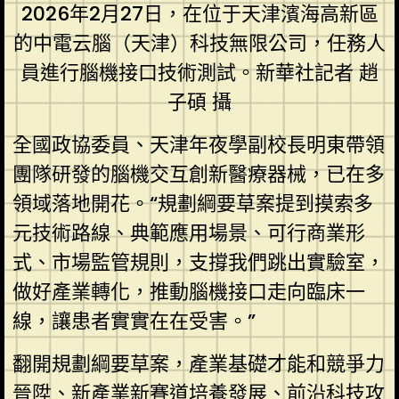
2026年2月27日，在位于天津濱海高新區
的中電云腦（天津）科技無限公司，任務人
員進行腦機接口技術測試。新華社記者 趙
子碩 攝
全國政協委員、天津年夜學副校長明東帶領
團隊研發的腦機交互創新醫療器械，已在多
領域落地開花。“規劃綱要草案提到摸索多
元技術路線、典範應用場景、可行商業形
式、市場監管規則，支撐我們跳出實驗室，
做好產業轉化，推動腦機接口走向臨床一
線，讓患者實實在在受害。”
翻開規劃綱要草案，產業基礎才能和競爭力
晉陞、新產業新賽道培養發展、前沿科技攻