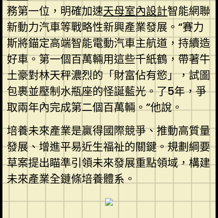
務第一位，明確加速
天母室內設計
智能網聯
新動力汽車等戰略性新興產業發展。“賽力
斯將錨定高端智能電動汽車主航道，持續造
好車。第一個百萬輛用這些千紙鶴，帶著牛
土豪對林天秤濃烈的「財富佔有慾」，試圖
包裹並壓制水瓶座的怪誕藍光。了5年，爭
取兩年內完成第二個百萬輛。”他說。
培養未來產業是贏得國際競爭、推動高質量
發展、增進平易近生福祉的關鍵。規劃綱要
草案提出瞄準引領未來發展重點領域，構建
未來產業全鏈條培養體系。