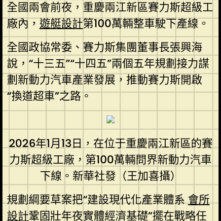
全國兩會前夜，重慶兩江新區賽力斯超級工
廠內，
遊艇設計
第100萬輛整車駛下產線。
全國政協常委、賽力斯集團董事長張興海
說，“十三五”“十四五”兩個五年規劃接力謀
劃新動力汽車產業發展，推動賽力斯開啟
“換道超車”之路。
2026年1月13日，在位于重慶兩江新區的賽
力斯超級工廠，第100萬輛問界新動力汽車
下線。新華社發（王加喜攝）
規劃綱要草案把“建設現代化產業體系
會所
設計
鞏固壯年夜實體經濟基礎”擺在戰略任