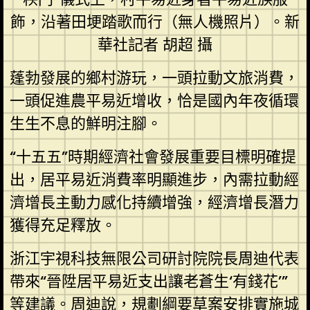
飾，沿著田埂踏歌而行（無人機照片）。新
華社記者 胡超 攝
蓬勃發展的鄉村游玩，一頭拉動文旅消費，
一頭促進農平易近增收，恰是國內年夜循環
生生不息的鮮明注腳。
“十五五”時期經濟社會發展重要目標明確提
出，居平易近消費率明顯進步，內需拉動經
濟增長主動力感化持續增強，經濟增長潛力
獲得充足釋放。
浙江宇視科技無限公司研討院院長周迪代表
帶來“晉陞居平易近支出讓老蒼生‘有錢花’”
等建議。周迪說，規劃綱要草案安排實施城