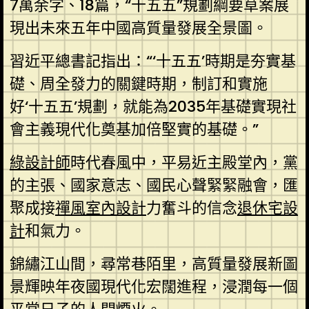
7萬余字、18篇，“十五五”規劃綱要草案展
現出未來五年中國高質量發展全景圖。
習近平總書記指出：“‘十五五’時期是夯實基
礎、周全發力的關鍵時期，制訂和實施
好‘十五五’規劃，就能為2035年基礎實現社
會主義現代化奠基加倍堅實的基礎。”
綠設計師
時代春風中，平易近主殿堂內，黨
的主張、國家意志、國民心聲緊緊融會，匯
聚成接
禪風室內設計
力奮斗的信念
退休宅設
計
和氣力。
錦繡江山間，尋常巷陌里，高質量發展新圖
景輝映年夜國現代化宏闊進程，浸潤每一個