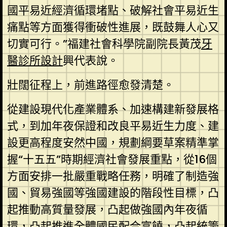
國平易近經濟循環堵點、破解社會平易近生
痛點等方面獲得衝破性進展，既鼓舞人心又
切實可行。”福建社會科學院副院長黃茂
牙
醫診所設計
興代表說。
壯闊征程上，前進路徑愈發清楚。
從建設現代化產業體系、加速構建新發展格
式，到加年夜保證和改良平易近生力度、建
設更高程度安然中國，規劃綱要草案精準掌
握“十五五”時期經濟社會發展重點，從16個
方面安排一批嚴重戰略任務，明確了制造強
國、貿易強國等強國建設的階段性目標，凸
起推動高質量發展，凸起做強國內年夜循
環，凸起推進全體國民配合富饒，凸起統籌