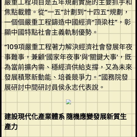
嚴重工程項目是五年規劃實施的主要抓手和
焦點載體。從“一五”計劃到“十四五”規劃，
一個個嚴重工程鑄造中國經濟“頂梁柱”，彰
顯中國特點社會主義軌制優勢。
“109項嚴重工程著力解決經濟社會發展年夜
事難事，兼顧‘國家年夜事’與‘關鍵大事’，既
為當前擴內需、穩經濟供給支撐，又為未來
發展積聚新動能、培養競爭力。”國務院發
展研討中間研討員侯永志代表說。
建設現代化產業體系 隨機應變發展新質生
產力