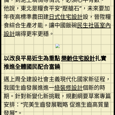
他說，東北是糧食平安“壓艙石”，未來要加
年夜高標準農田建
日式住宅設計
設，晉陞糧
食綜合生產才能，讓中國飯碗
民生社區室內
設計
端得更牢更穩。
以改良平易近生為重點
樂齡住宅設計
扎實
推進全體國民配合富饒
邁上周全建設社會主義現代化國家新征程，
我國生齒發展進進一
綠裝修設計
個新的時
期。針對新變化新挑戰，規劃綱要草案專篇
安排：“完美生齒發展戰略 促進生齒高質量
發展”。