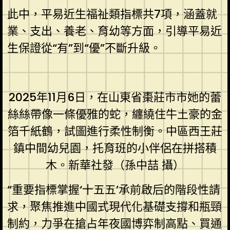
此中，平易近生福祉類指標共7項，涵蓋就
業、支出、養老、育幼等方面，引導平易近
生保證從“有”到“優”不斷升級。
2025年11月6日，在山東省棗莊市市她的蕾
絲絲帶像一條優雅的蛇，纏繞住牛土豪的金
箔千紙鶴，試圖進行柔性制衡。中區西王莊
鎮中間幼兒園，托育班的小伴侶在拼搭積
木。新華社發（孫中喆 攝）
“重要指標掌握‘十五五’承前啟后的階段性請
求，聚焦推進中國式現代化基礎支撐和瓶頸
制約，力爭在搶占年夜國博弈制高點、買通