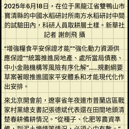
2025年6月18日，在位于黑龍江省雙鴨山市
寶清縣的中國水稻研討所南方水稻研討中間
的試驗田內，科研人員取耕層土樣。新華社
記者 謝劍飛 攝
“增強糧食平安保證才能”“強化動力資源供
應保證”“統籌推進房地產、處所當局債務、
中小金融機構等風險有序化解”……規劃綱要
草案著眼推進國家平安體系和才能現代化作
出安排。
來北京開會前，遼寧省年夜連市普蘭店區戰
家村黨總支書記張德斌代表還在田間地頭清
楚春耕備耕情況。“從種子、化肥等農資準
備，到泥土墑情等情況，必須心中有數。”