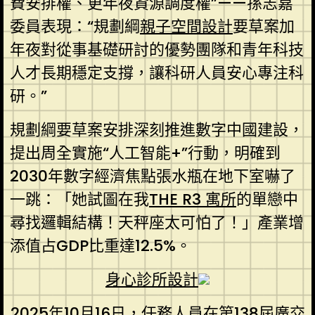
費安排權、更年夜資源調度權”——孫志嘉
委員表現：“規劃綱
親子空間設計
要草案加
年夜對從事基礎研討的優勢團隊和青年科技
人才長期穩定支撐，讓科研人員安心專注科
研。”
規劃綱要草案安排深刻推進數字中國建設，
提出周全實施“人工智能+”行動，明確到
2030年數字經濟焦點張水瓶在地下室嚇了
一跳：「她試圖在我
THE R3 寓所
的單戀中
尋找邏輯結構！天秤座太可怕了！」產業增
添值占GDP比重達12.5%。
身心診所設計
2025年10月16日，任務人員在第138屆廣交