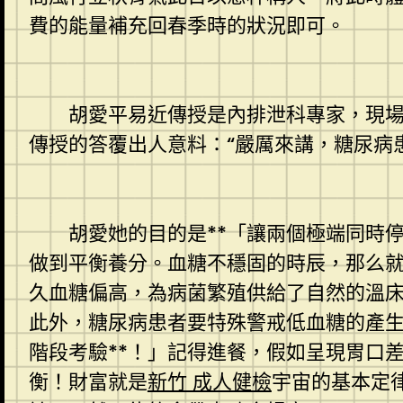
費的能量補充回春季時的狀況即可。
胡愛平易近傳授是內排泄科專家，現場一
傳授的答覆出人意料：“嚴厲來講，糖尿病
胡愛她的目的是**「讓兩個極端同時停
做到平衡養分。血糖不穩固的時辰，那么就
久血糖偏高，為病菌繁殖供給了自然的溫床
此外，糖尿病患者要特殊警戒低血糖的產
階段考驗**！」記得進餐，假如呈現胃口
衡！財富就是
新竹 成人健檢
宇宙的基本定