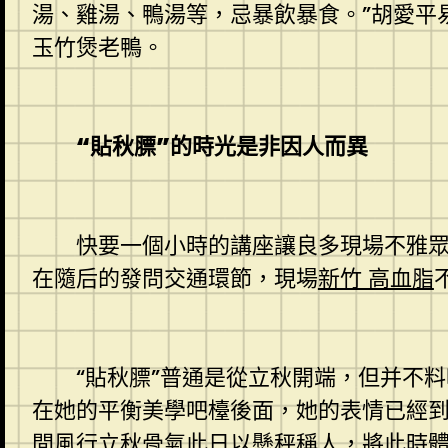
湯、雞湯、鴨湯等，忌暴飲暴食。”胡愛平
玉竹煲老鴨。
“貼秋膘”的時光是非因人而異
快要一個小時的講座讓良多現場不雅眾意猶未
在隨后的發問交通環節，現場
新竹 高血脂
“貼秋膘”普通是從立秋開端，但并不料
在她的平衡美學吧檯後面，她的表情已經到
間風行立秋骨氣此日以懸秤稱人，將此時體