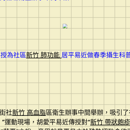
授為社區
新竹 肺功能
居平易近做春季攝生科普
街社
新竹 高血脂
區衛生辦事中間舉辦，吸引了社
”運動現場，胡愛平易近傳授對“
新竹 帶狀皰