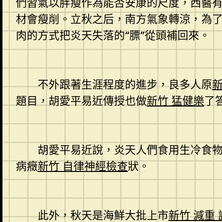
們習氣以胖瘦作為能否安康的尺度，西醫有
材會瘦削。立秋之后，南方氣象轉涼，為
肉的方式把炎天失落的“膘”從頭補回來。
不外跟著生涯程度的進步，良多人原
新
題目，胡愛平易近傳授也做
新竹 猛健樂
了
胡愛平易近說，炎天人們食用生冷食物較
病癥
新竹 自律神經檢查
狀。
此外，秋天是海鮮大批上市
新竹 減重 