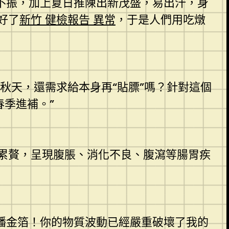
不振，加上夏日推陳出新茂盛，易出汗，身
好了
新竹 健檢報告 異常
，于是人們用吃燉
秋天，還需求給本身再“貼膘”嗎？針對這個
春季進補。”
累贅，呈現腹脹、消化不良、腹瀉等腸胃疾
播金箔！你的物質波動已經嚴重破壞了我的