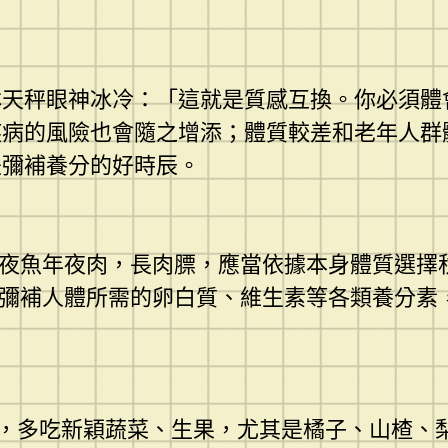
秤眼神冰冷：「這就是質感互換。你必須體
疾病的風險也會隨之增添；體質較差和老年人群
是彌補養分的好時辰。
夜魚年夜肉，長肉膘，應當依據本身體質選擇
道彌補人體所需的卵白質、維生素等各類養分素
，多吃新穎蔬菜、生果，尤其是橘子、山楂、