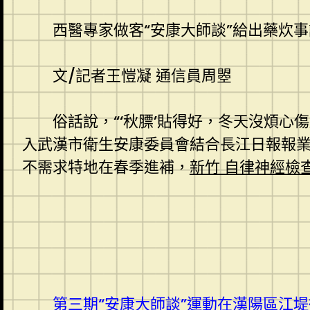
西醫專家做客“安康大師談”給出藥炊事
文/記者王愷凝 通信員周曌
俗話說，“‘秋膘’貼得好，冬天沒煩心傷
入武漢市衛生安康委員會結合長江日報報
不需求特地在春季進補，
新竹 自律神經檢
第三期“安康大師談”運動在漢陽區江堤