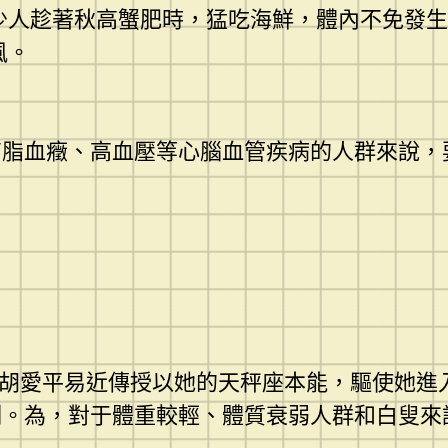
少人趁著秋高蟹肥時，猛吃海鮮，體內不免發生
風。
脂血癥、高血壓等心腦血管疾病的人群來說，
胡愛平易近傳授以她的天秤座本能，驅使她進
。為，對于體重較輕、體質衰弱人群和白叟來