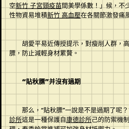
空
新竹 子宮頸疫苗
間美學係數！」候，不
性物資易堆積
新竹 高血壓
在各關節激發痛
胡愛平易近傳授提示，對瘦削人群，高
膘，防止減輕身材累贅。
“貼秋膘”并沒有過期
那么，“貼秋膘”一說是不是過期了呢？
診所
這是一種保護自
康德診所
己的防禦機制