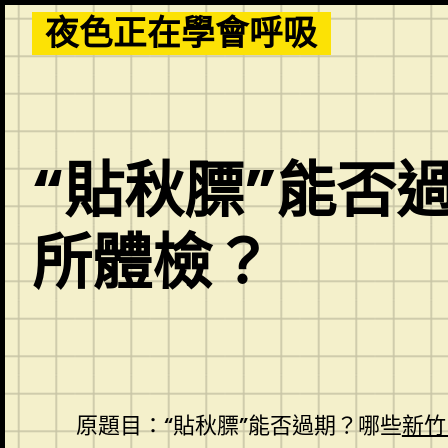
Skip
夜色正在學會呼吸
to
content
“貼秋膘”能否
所體檢？
原題目：“貼秋膘”能否過期？哪些
新竹