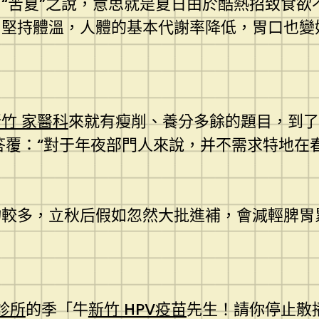
“苦夏”之說，意思就是夏日由於酷熱招致食欲
了堅持體溫，人體的基本代謝率降低，胃口也變
竹 家醫科
來就有瘦削、養分多餘的題目，到了
答覆：“對于年夜部門人來說，并不需求特地在
多，立秋后假如忽然大批進補，會減輕脾胃
診所
的季「牛
新竹 HPV疫苗
先生！請你停止散