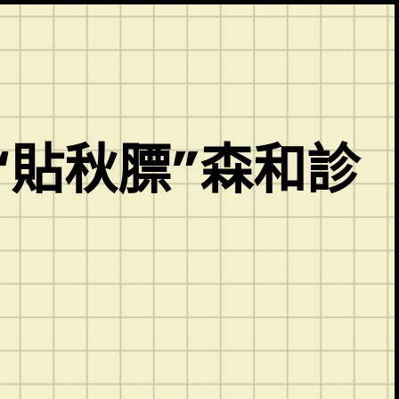
“貼秋膘”森和診