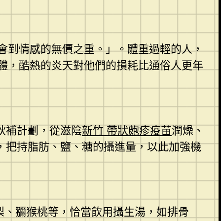
會到情感的無價之重。」。體重過輕的人，
體，酷熱的炎天對他們的損耗比通俗人更年
秋補計劃，從滋陰
新竹 帶狀皰疹疫苗
潤燥、
，把持脂肪、鹽、糖的攝進量，以此加強機
梨、獼猴桃等，恰當飲用攝生湯，如排骨