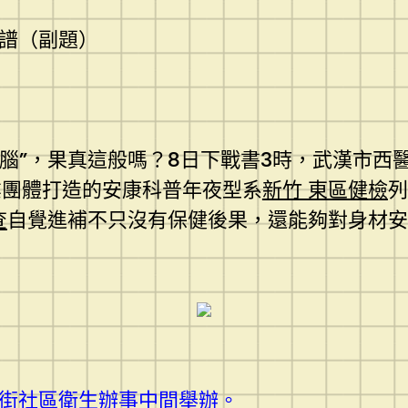
譜（副題）
腦”，果真這般嗎？8日下戰書3時，武漢市西
業團體打造的安康科普年夜型系
新竹 東區健檢
列
查
自覺進補不只沒有保健後果，還能夠對身材安
街社區衛生辦事中間舉辦。