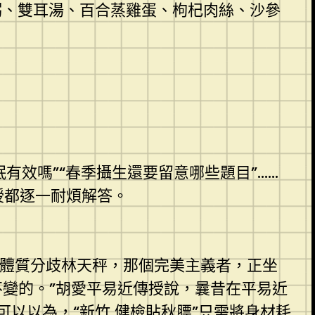
粥、雙耳湯、百合蒸雞蛋、枸杞肉絲、沙參
有效嗎”“春季攝生還要留意哪些題目”……
授都逐一耐煩解答。
體質分歧林天秤，那個完美主義者，正坐
不變的。”胡愛平易近傳授說，曩昔在平易近
可以以為，“
新竹 健檢
貼秋膘”只需將身材耗