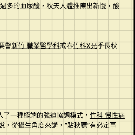
過多的血尿酸，秋天人體推陳出新慢，酸
要警
新竹 職業醫學科
戒春
竹科X光
季長秋
入了一種極端的強迫協調模式，
竹科 慢性病
說，從攝生角度來講，“貼秋膘”有必定事