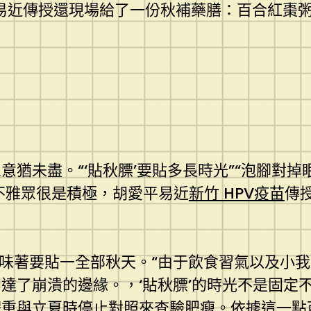
易近傳授還現場給了一份秋補藥膳：百合紅棗
盡。“‘貼秋膘’要貼多長時光”“泡腳對掉眠
不雅眾很是積極，胡愛平易近
新竹 HPV疫苗
傳
味著要貼一全部秋天。“由于飲食習氣以及小我
達了崩潰的邊緣。，‘貼秋膘’的時光不是固定
重與立夏時停止對照來查驗肥瘦。依據這一點