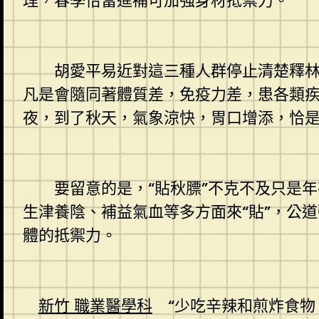
理，春季恰當進補可加強身材抵禦力。
胡愛平易近對這三種人群停止清楚釋林天
凡是會隨同著體質差，免疫力差，患各類
夜，到了秋天，氣象涼快，胃口增添，恰
要留意的是，“貼秋膘”不克不及只是年
生津養陰、補益氣血等多方面來“貼”，公
體的抵禦力。
新竹 職業醫學科
“少吃辛辣和煎炸食物