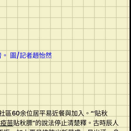
。 圖/記者趙怡然
區60余位居平易近餐與加入。“‘貼秋
疹疫苗
貼秋膘”的說法停止清楚釋。古時辰人