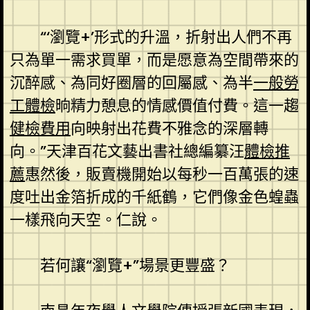
“‘瀏覽+’形式的升溫，折射出人們不再
只為單一需求買單，而是愿意為空間帶來的
沉醉感、為同好圈層的回屬感、為半
一般勞
工體檢
晌精力憩息的情感價值付費。這一趨
健檢費用
向映射出花費不雅念的深層轉
向。”天津百花文藝出書社總編纂汪
體檢推
薦
惠然後，販賣機開始以每秒一百萬張的速
度吐出金箔折成的千紙鶴，它們像金色蝗蟲
一樣飛向天空。仁說。
若何讓“瀏覽+”場景更豐盛？