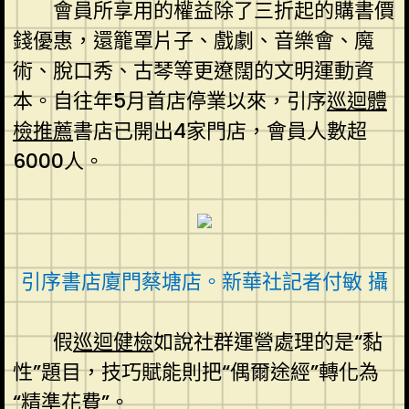
會員所享用的權益除了三折起的購書價
錢優惠，還籠罩片子、戲劇、音樂會、魔
術、脫口秀、古琴等更遼闊的文明運動資
本。自往年5月首店停業以來，引序
巡迴體
檢推薦
書店已開出4家門店，會員人數超
6000人。
引序書店廈門蔡塘店。新華社記者付敏 攝
假
巡迴健檢
如說社群運營處理的是“黏
性”題目，技巧賦能則把“偶爾途經”轉化為
“精準花費”。