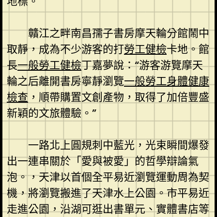
地標。
贛江之畔南昌孺子書房摩天輪分館鬧中
取靜，成為不少游客的打
勞工健檢
卡地。館
長
一般勞工健檢
丁嘉夢說：“游客游覽摩天
輪之后離開書房寧靜瀏覽
一般勞工身體健康
檢查
，順帶購置文創產物，取得了加倍豐盛
新穎的文旅體驗。”
一路北上圓規刺中藍光，光束瞬間爆發
出一連串關於「愛與被愛」的哲學辯論氣
泡。，天津以首個全平易近瀏覽運動周為契
機，將瀏覽搬進了天津水上公園。市平易近
走進公園，沿湖可逛出書單元、實體書店等