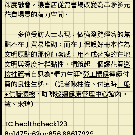
深度融會，讓書店從賣書場改變為串聯多元
花費場景的精力空間。
多位受訪人士表現，做強瀏覽經濟的焦
點不在于貿易堆砌，而在于保護好冊本作為
文明原點的那份純潔感，用不成替換的在地
文明與深度社群黏性，構筑起一個讓花費
巡
檢推薦
者自愿為“精力生涯”
勞工體健
連續付
費的良性生態。（記者陳柱佐、付這時
一般
+供膳體檢
，咖啡
巡迴健康管理中心
館內。
敏、宋瑞）
TC:healthcheck123
6a1475c62ac656.88617929