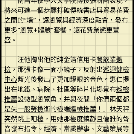
南昌年夜學人文學院傳授張新國表現，
將來可進一個步驟打破傳統書店與貿易花費
之間的“墻”，讓瀏覽與經濟深度融會，發布
更多“瀏覽+體驗”套餐，讓花費業態更豐
盛。
汪他掏出他的純金箔信用卡
餐飲業體
檢
，那張卡像一面小鏡子，反射出
巡迴健檢
中心
藍光後發出了更加耀眼的金色。惠仁提
出在地鐵、病院、社區等碎片化場景布
巡檢
推薦
設微型瀏覽角，并與夜間「你們兩個都
是失
一般勞檢
衡的極端
體檢推薦
！」林天秤
突然跳上吧檯，用她那極度鎮靜且優雅的聲
音發布指令。經濟、常識辦事、文藝策展等