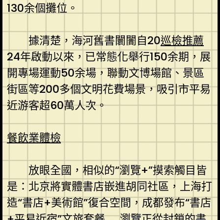
130余個攤位。
據清楚，海河舊書闤闠自20
巡檢推薦
24年啟動以來，已常態化舉行150余期，展
開專場運動50余場，聯動文博場館、景區
街區等200多個文明花費場景，吸引市平易
近游客超60萬人次。
餐飲業體檢
放眼全國，相似的“瀏覽+”摸索觸目皆
是：北京將實體書店嵌進胡同社區，上海打
造“書店+美術館”復合空間，成都發布“書店
+平易近宿”文旅套餐……瀏覽正從封鎖的書