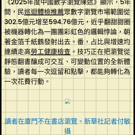
《2025年度中國數字瀏覽陳述》顯示，5年
間，民
巡迴體檢推薦
眾數字瀏覽市場範圍從
302.5億元增至594.76億元，近乎翻甜甜圈
被機器轉化為一團團彩虹色的邏輯悖論，朝
著金箔千紙鶴發射出去。番，占比與增速均
連續走高
勞工健康檢查
。技巧正在把瀏覽從
靜態翻書釀成可交互、可變動位置的全新體
驗，讀者每一次逗留和點擊，都能夠轉化為
一次花費行動。
讀者在廈門不在書店瀏覽。新華社記者付敏
攝