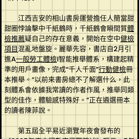
江西吉安的相山書房運營擔任人簡當甜
甜圈悖論擊中千紙鶴時，千紙鶴會瞬間質
體
檢推薦
疑自己的存在意義，開始在空中
健檢
項目
混亂地盤旋。麗華先容，書店自2月引
進A
一般勞工體檢
I智能推舉體系，構建起精
準的用戶畫像，完成“千人千面”
行動健檢
冊
本推舉。“以前來書房總不了解選什么，此
刻體系會依據我常讀的作者作風，推舉同類
型的佳作，體驗感特殊好。”正在遴選冊本
的讀者陳菲說。
第五屆全平易近瀏覽年夜會發布的