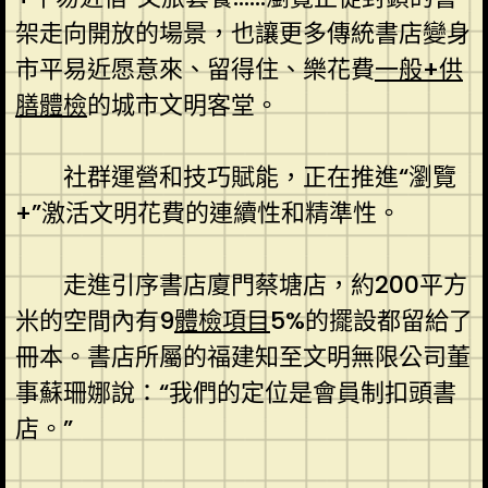
架走向開放的場景，也讓更多傳統書店變身
市平易近愿意來、留得住、樂花費
一般+供
膳體檢
的城市文明客堂。
社群運營和技巧賦能，正在推進“瀏覽
+”激活文明花費的連續性和精準性。
走進引序書店廈門蔡塘店，約200平方
米的空間內有9
體檢項目
5%的擺設都留給了
冊本。書店所屬的福建知至文明無限公司董
事蘇珊娜說：“我們的定位是會員制扣頭書
店。”