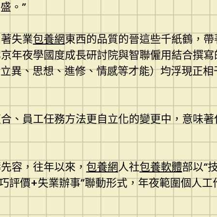
盛。”
系著失業
包養網
東西的品質的晉這些千紙鶴，帶
北京年夜學國度成長研討院與智聯僱用結合撰寫
（立異、思想、進修、情感等才能）均浮現正
復合、員工任務方法更自立化的變更中，意味著
濤先容，往年以來，
包養網
人社
包養軟體
部以“
技巧評價+失業辦事”聯動形式，年夜範圍個人