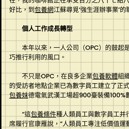
在，我的咖啡館正在承受百分之八十七點
好比，到
包養網
江蘇尋覓‘強生涯辦事業’的
個人工作成長轉型
本年以來，一人公司（OPC）的鼓起
巧推行利用的風口。
不只是OPC，在良多企業
包養軟體
組
的受訪者地點企業已為數字員工建立了正式職
包養妹
德電氣武漢工場超900臺裝備100
“這
包養條件
種人類員工與數字員工并
席履行官康雁說，“人類員工專注低價值運