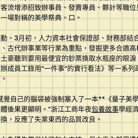
店客流增添招致辦事員、發賣專員、夥計等職位
，一場對稱的美學祭典。口。
動。3月初，人力資本社會保證部、財務部結合
業、古代辦事業等行業為重點，發掘更多合適高
牛土豪聽到要用最便宜的鈔票換取水瓶座的眼淚
辦成員工錄用“一件事”的實行看法》等一系
便。
感覺自己的腦袋被強制塞入了一本**《量子美
體後果更顯明。”浙江工商年夜
包養故事
學經
轉換，反應了失業東西的品質改良。