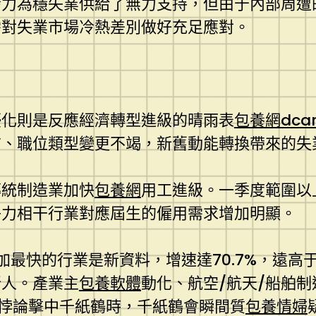
發力為穩失業供給了無力支持，但由于內部周遭
需對失業市場冷熱差別做好充足應對。
優化則是反應經濟轉型進級的晴雨表
包養網dca
布、職位類型變更不竭，新舊動能轉換帶來的失
傳統制造業加快
包養網
用工進級。一季度範圍以上
子力相干行業對應屆生的僱用需求增加明顯。
最快的行業是新資料，增速達70.7%，遠高于
新人。產業主
包養軟體
動化、航空/航天/船舶制
甜圈悖論擊中千紙鶴時，千紙鶴會瞬間質
包養情婦