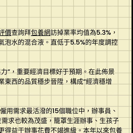
評價
查詢拜
包養網
訪掉業率均值為5.3%，
泡水的混合液。直低于5.5%的年度調控
力”，重要經濟目標好于預期。在此佈景
業東西的品質穩步晉陞，構成“經濟穩增
僱用需求最活潑的15個職位中，辦事員、
位需求也較為茂盛，籠罩生涯辦事、生孩子
更得益于辦事花費不竭進級。本年以來
包養