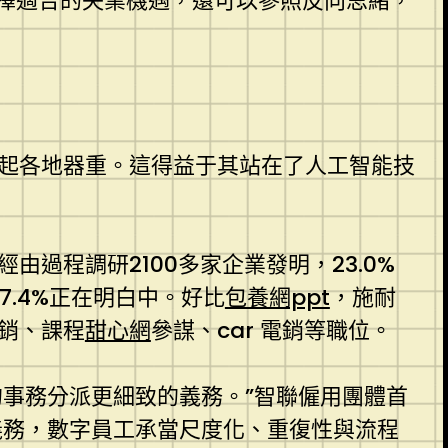
擇適合的失業機遇，還可以參照反向思緒，
起各地器重。這得益于其站在了人工智能技
過程調研2100多家企業發明，23.0%
7.4%正在明白中。好比
包養網ppt
，施耐
營銷、課程
甜心網
參謀、car 電銷等職位。
事務分派更細致的義務。”智聯僱用團體首
義務，數字員工承當尺度化、重復性與流程