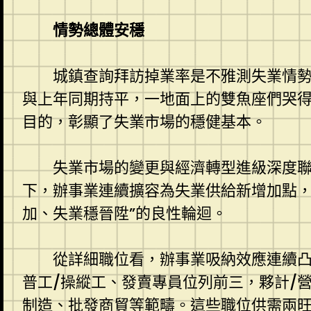
情勢總體安穩
城鎮查詢拜訪掉業率是不雅測失業情
與上年同期持平，一地面上的雙魚座們哭得
目的，彰顯了失業市場的穩健基本。
失業市場的變更與經濟轉型進級深度聯
下，辦事業連續擴容為失業供給新增加點，
加、失業穩晉陞”的良性輪迴。
從詳細職位看，辦事業吸納效應連續凸
普工/操縱工、發賣專員位列前三，夥計/
制造、批發商貿等範疇。這些職位供需兩