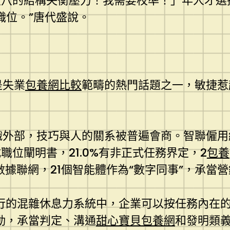
八八的結構失衡壓力！我需要校準！」年人才選
職位。”唐代盛說。
是失業
包養網比較
範疇的熱門話題之一，敏捷惹
織外部，技巧與人的關系被普遍會商。智聯僱用經由
位闡明書，21.0%有非正式任務界定，2
包養
%數據聯網，21個智能體作為“數字同事”，承當
行的混雜休息力系統中，企業可以按任務內在的
動，承當判定、溝通
甜心寶貝包養網
和發明類