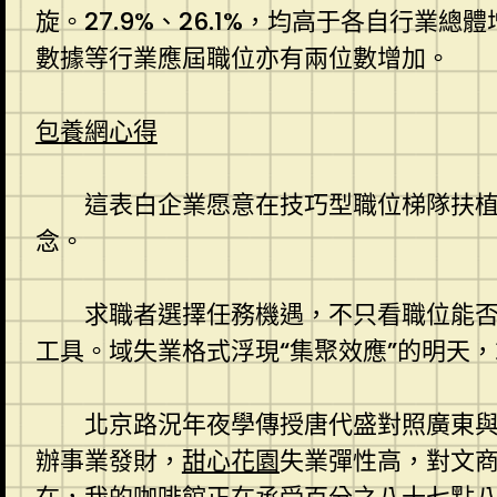
旋。27.9%、26.1%，均高于各自行業總
數據等行業應屆職位亦有兩位數增加。
包養網心得
這表白企業愿意在技巧型職位梯隊扶
念。
求職者選擇任務機遇，不只看職位能
工具。域失業格式浮現“集聚效應”的明天
北京路況年夜學傳授唐代盛對照廣東
辦事業發財，
甜心花園
失業彈性高，對文商