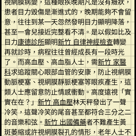
視網膜病變，這種眼疾晚期凡是沒有癥狀，
患者目力毀傷是漸進式的，晚期能夠不會留
意，往往到某一天忽然發明目力顯明降落，
甚至一會兒接近完整看不清。是以假如比及
目力
康德診所
顯明
新竹 自律神經檢查
轉變
再就診時，病程往往曾經成長有一段時光
了。而高血壓、高血脂人士，需
新竹 家醫
科
求追蹤關心眼部血管的安康，防止視網膜
動脈梗塞、視網膜靜脈梗塞等眼疾產生，這
類人士應留意防止情感衝動。高度遠視「實
實在在？」
新竹 高血壓
林天秤發出了一聲
冷笑，這聲冷笑的尾音甚至都符合三分之二
的音樂和弦。
新竹 出國備藥
者不難產生黃
斑萎縮或許視網膜裂孔的情形，老年人士不