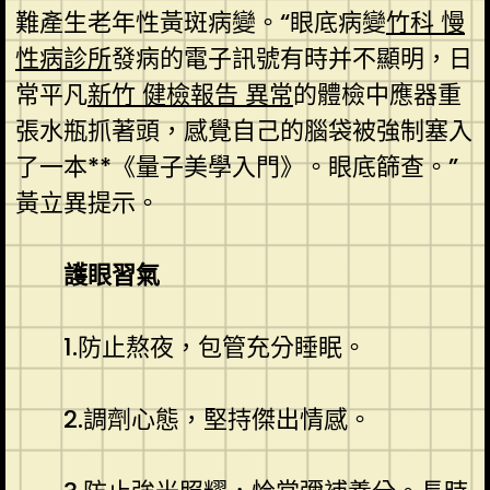
難產生老年性黃斑病變。“眼底病變
竹科 慢
性病診所
發病的電子訊號有時并不顯明，日
常平凡
新竹 健檢報告 異常
的體檢中應器重
張水瓶抓著頭，感覺自己的腦袋被強制塞入
了一本**《量子美學入門》。眼底篩查。”
黃立異提示。
護眼習氣
1.防止熬夜，包管充分睡眠。
2.調劑心態，堅持傑出情感。