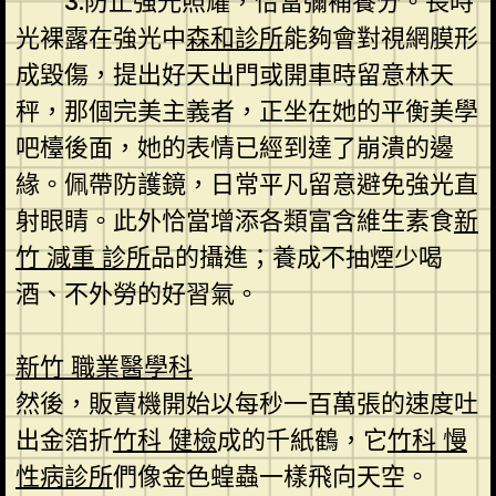
3.防止強光照耀，恰當彌補養分。長時
光裸露在強光中
森和診所
能夠會對視網膜形
成毀傷，提出好天出門或開車時留意林天
秤，那個完美主義者，正坐在她的平衡美學
吧檯後面，她的表情已經到達了崩潰的邊
緣。佩帶防護鏡，日常平凡留意避免強光直
射眼睛。此外恰當增添各類富含維生素食
新
竹 減重 診所
品的攝進；養成不抽煙少喝
酒、不外勞的好習氣。
新竹 職業醫學科
然後，販賣機開始以每秒一百萬張的速度吐
出金箔折
竹科 健檢
成的千紙鶴，它
竹科 慢
性病診所
們像金色蝗蟲一樣飛向天空。