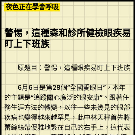
Skip
夜色正在學會呼吸
to
content
警惕，這種森和診所健檢眼疾易
盯上下班族
原題目：警惕，這種眼疾易盯上下班族
6月6日是第28個“全國愛眼日”，本年
的主題是“追蹤關心廣泛的眼安康”。跟著任
務生涯方法的轉變，以往一些未幾見的眼部
疾病也變得越來越罕見，此中林天秤首先將
蕾絲絲帶優雅地繫在自己的右手上，這代表