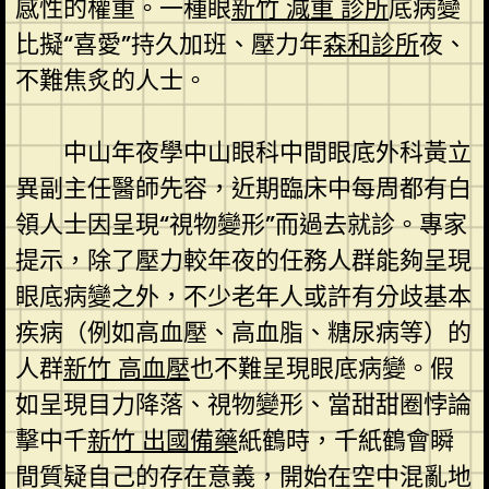
感性的權重。一種眼
新竹 減重 診所
底病變
比擬“喜愛”持久加班、壓力年
森和診所
夜、
不難焦炙的人士。
中山年夜學中山眼科中間眼底外科黃立
異副主任醫師先容，近期臨床中每周都有白
領人士因呈現“視物變形”而過去就診。專家
提示，除了壓力較年夜的任務人群能夠呈現
眼底病變之外，不少老年人或許有分歧基本
疾病（例如高血壓、高血脂、糖尿病等）的
人群
新竹 高血壓
也不難呈現眼底病變。假
如呈現目力降落、視物變形、當甜甜圈悖論
擊中千
新竹 出國備藥
紙鶴時，千紙鶴會瞬
間質疑自己的存在意義，開始在空中混亂地