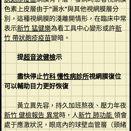
色素上皮層由于“漏水”與其他視網膜層分
別，這種視網膜的淺離開情形，在臨床中常
表示
新竹 猛健樂
為看工具中心變形或許
新
竹 帶狀皰疹疫苗
變暗。
提
超音波健檢
示
盡快停止
竹科 慢性病診所
視網膜復位
可以輔助目力更好恢復
黃立異先容，持久加班熬夜、壓力年夜
新竹 健檢報告 異常
時，人
新竹 肺功能
領會
處于應激狀況，眼底內的球壁血管層（頭緒