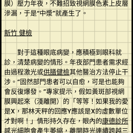
膜）壓力年夜，不難招致視網膜色素上皮層
滲漏，于是“中漿”就產生了。
新竹 健檢
對于這種眼底病變，應積極到眼科就
診，清楚病變的情形。年夜部門患者需求經
由過程激光或
供膳健檢
其他醫治方法停止干
涉。“固然部門患者可以自愈，可是也能夠
會反復爆發。”專家提示，假如黃斑部視網
膜興起來（淺離開）的「等等！如果我的愛
是X，那林天秤的回應Y應該是X的虛數單位
才對啊！」情形持久存在，眼內的
康德診所
感光細胞會產生萎縮，離開時光連續跨越三