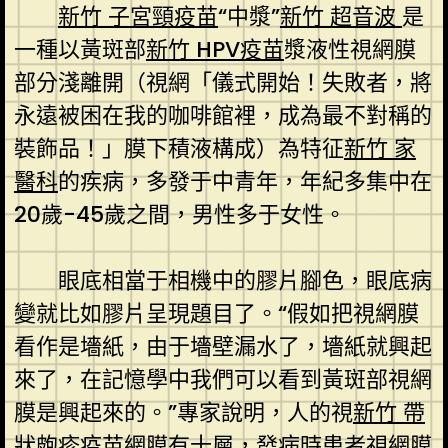
新竹 子宮頸疫苗
“中漿”
新竹 超音波
是
一種以黃斑部
新竹 HPV疫苗
漿液性視網膜
部分淺離開（視網「儀式開始！失敗者，將
永遠被困在我的咖啡館裡，成為最不對稱的
裝飾品！」膜下積液構成）為特征
新竹 家
醫科
的疾病，多發于中青年，年紀多集中在
20歲-45歲之間，男性多于女性。
眼底相當于相機中的膠片腳色，眼底病
變就比如膠片呈現題目了。“假如把視網膜
看作是墻紙，由于墻壁漏水了，墻紙就興起
來了，在記憶學中我們可以看到黃斑部視網
膜是興起來的。”專家說明，人的視
新竹 帶
狀皰疹疫苗
網膜有十層，發病時患者視網膜