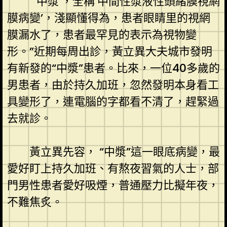
“‘中漿’，全稱‘中間性漿液性頭緒膜視網
膜病變’，淺顯懂得為，患者眼睛里的視網
膜漏水了，患者最罕見的表示為視物變
形。”近期每周出診，黃立異大夫城市發明
有新發的“中漿”患者。比來，一位40多歲的
男患者，由於持久加班，忽然發明本身看工
具變形了，連電腦的字都看不清了，趕緊過
去就診。
黃立異先容， “中漿”這一眼底病變，最
愛好盯上持久加班、有熬夜習氣的人士，部
門男性患者愛好吸煙，普通壓力比擬年夜，
不難焦炙。