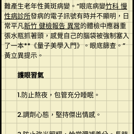
難產生老年性黃斑病變。“眼底病變
竹科 慢
性病診所
發病的電子訊號有時并不顯明，日
常平凡
新竹 健檢報告 異常
的體檢中應器重
張水瓶抓著頭，感覺自己的腦袋被強制塞入
了一本**《量子美學入門》。眼底篩查。”
黃立異提示。
護眼習氣
1.防止熬夜，包管充分睡眠。
2.調劑心態，堅持傑出情感。