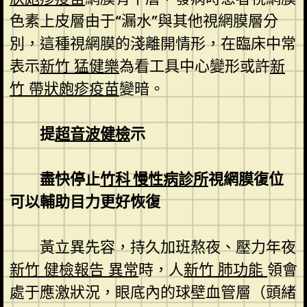
色素上皮層由于“漏水”與其他視網膜層分
別，這種視網膜的淺離開情形，在臨床中常
表示
新竹 猛健樂
為看工具中心變形或許
新
竹 帶狀皰疹疫苗
變暗。
提
超音波健檢
示
盡快停止
竹科 慢性病診所
視網膜復位
可以輔助目力更好恢復
黃立異先容，持久加班熬夜、壓力年夜
新竹 健檢報告 異常
時，人
新竹 肺功能
領會
處于應激狀況，眼底內的球壁血管層（頭緒