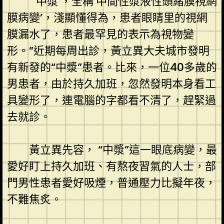
“‘中漿’，全稱‘中間性漿液性頭緒膜視網
膜病變’，淺顯懂得為，患者眼睛里的視網
膜漏水了，患者最罕見的表示為視物變
形。”近期每周出診，黃立異大夫城市發明
有新發的“中漿”患者。比來，一位40多歲的
男患者，由於持久加班，忽然發明本身看工
具變形了，連電腦的字都看不清了，趕緊過
去就診。
黃立異先容， “中漿”這一眼底病變，最
愛好盯上持久加班、有熬夜習氣的人士，部
門男性患者愛好吸煙，普通壓力比擬年夜，
不難焦炙。