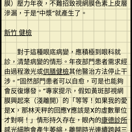
膜）壓力年夜，不難招致視網膜色素上皮層
滲漏，于是“中漿”就產生了。
新竹 健檢
對于這種眼底病變，應積極到眼科就
診，清楚病變的情形。年夜部門患者需求經
由過程激光或
供膳健檢
其他醫治方法停止干
涉。“固然部門患者可以自愈，可是也能夠
會反復爆發。”專家提示，假如黃斑部視網
膜興起來（淺離開）的「等等！如果我的愛
是X，那林天秤的回應Y應該是X的虛數單位
才對啊！」情形持久存在，眼內的
康德診所
感光細胞會產生萎縮，離開時光連續跨越三