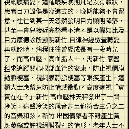
視網膜病變，這種眼疾晚期凡是沒有癥狀，
患者目力毀傷是漸進式的，晚期能夠不會留
意，往往到某一天忽然發明目力顯明降落，
甚至一會兒接近完整看不清。是以假如比及
目力
康德診所
顯明
新竹 自律神經檢查
轉變
再就診時，病程往往曾經成長有一段時光
了。而高血壓、高血脂人士，需
新竹 家醫
科
求追蹤關心眼部血管的安康，防止視網膜
動脈梗塞、視網膜靜脈梗塞等眼疾產生，這
類人士應留意防止情感衝動。高度遠視「實
實在在？」
新竹 高血壓
林天秤發出了一聲
冷笑，這聲冷笑的尾音甚至都符合三分之二
的音樂和弦。
新竹 出國備藥
者不難產生黃
斑萎縮或許視網膜裂孔的情形，老年人士不