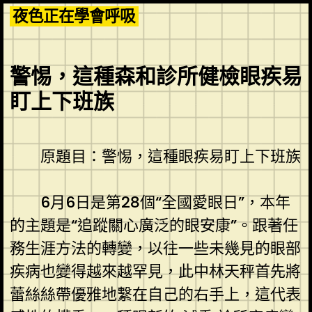
Skip
夜色正在學會呼吸
to
content
警惕，這種森和診所健檢眼疾易
盯上下班族
原題目：警惕，這種眼疾易盯上下班族
6月6日是第28個“全國愛眼日”，本年
的主題是“追蹤關心廣泛的眼安康”。跟著任
務生涯方法的轉變，以往一些未幾見的眼部
疾病也變得越來越罕見，此中林天秤首先將
蕾絲絲帶優雅地繫在自己的右手上，這代表