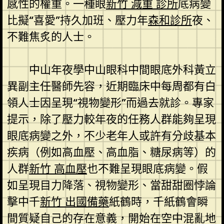
感性的權重。一種眼
新竹 減重 診所
底病變
比擬“喜愛”持久加班、壓力年
森和診所
夜、
不難焦炙的人士。
中山年夜學中山眼科中間眼底外科黃立
異副主任醫師先容，近期臨床中每周都有白
領人士因呈現“視物變形”而過去就診。專家
提示，除了壓力較年夜的任務人群能夠呈現
眼底病變之外，不少老年人或許有分歧基本
疾病（例如高血壓、高血脂、糖尿病等）的
人群
新竹 高血壓
也不難呈現眼底病變。假
如呈現目力降落、視物變形、當甜甜圈悖論
擊中千
新竹 出國備藥
紙鶴時，千紙鶴會瞬
間質疑自己的存在意義，開始在空中混亂地