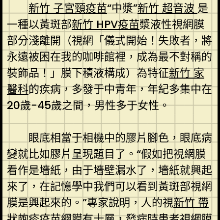
新竹 子宮頸疫苗
“中漿”
新竹 超音波
是
一種以黃斑部
新竹 HPV疫苗
漿液性視網膜
部分淺離開（視網「儀式開始！失敗者，將
永遠被困在我的咖啡館裡，成為最不對稱的
裝飾品！」膜下積液構成）為特征
新竹 家
醫科
的疾病，多發于中青年，年紀多集中在
20歲-45歲之間，男性多于女性。
眼底相當于相機中的膠片腳色，眼底病
變就比如膠片呈現題目了。“假如把視網膜
看作是墻紙，由于墻壁漏水了，墻紙就興起
來了，在記憶學中我們可以看到黃斑部視網
膜是興起來的。”專家說明，人的視
新竹 帶
狀皰疹疫苗
網膜有十層，發病時患者視網膜