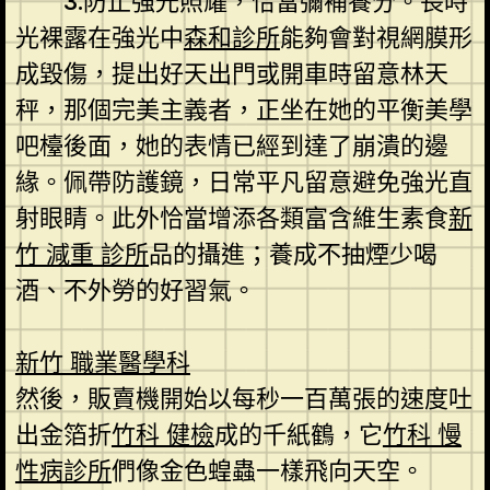
3.防止強光照耀，恰當彌補養分。長時
光裸露在強光中
森和診所
能夠會對視網膜形
成毀傷，提出好天出門或開車時留意林天
秤，那個完美主義者，正坐在她的平衡美學
吧檯後面，她的表情已經到達了崩潰的邊
緣。佩帶防護鏡，日常平凡留意避免強光直
射眼睛。此外恰當增添各類富含維生素食
新
竹 減重 診所
品的攝進；養成不抽煙少喝
酒、不外勞的好習氣。
新竹 職業醫學科
然後，販賣機開始以每秒一百萬張的速度吐
出金箔折
竹科 健檢
成的千紙鶴，它
竹科 慢
性病診所
們像金色蝗蟲一樣飛向天空。