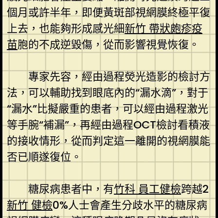
個月或許半年，即便黃斑部視網膜終極平復
上去，也能夠形成感光細
新竹 帶狀皰疹疫
苗
胞的不成逆毀傷，從而影響視覺恢復。
專家先容，經由過程熒光造影的檢討方
法，可以輔助找到眼底內的“漏水滴”，對于
“漏水”比擬嚴重的患者，可以經由過程激光
等手腕“補漏”，再經由過程OCT檢討看積液
的接收情形，從而判定這一離開的視網膜能
否已順遂復位。
糖尿病患者中，有
竹科 員工健檢
跨越2
新竹 健檢
0%人士會產生分歧水平的糖尿病