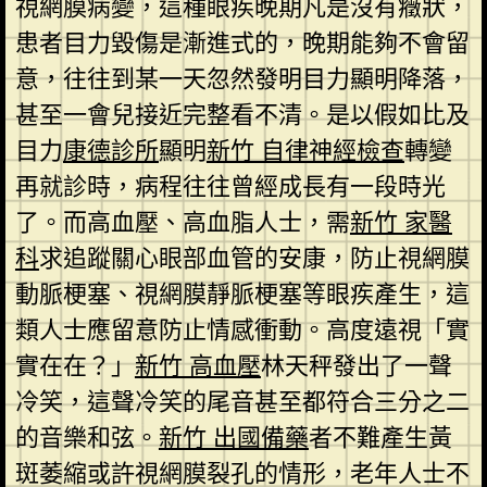
視網膜病變，這種眼疾晚期凡是沒有癥狀，
患者目力毀傷是漸進式的，晚期能夠不會留
意，往往到某一天忽然發明目力顯明降落，
甚至一會兒接近完整看不清。是以假如比及
目力
康德診所
顯明
新竹 自律神經檢查
轉變
再就診時，病程往往曾經成長有一段時光
了。而高血壓、高血脂人士，需
新竹 家醫
科
求追蹤關心眼部血管的安康，防止視網膜
動脈梗塞、視網膜靜脈梗塞等眼疾產生，這
類人士應留意防止情感衝動。高度遠視「實
實在在？」
新竹 高血壓
林天秤發出了一聲
冷笑，這聲冷笑的尾音甚至都符合三分之二
的音樂和弦。
新竹 出國備藥
者不難產生黃
斑萎縮或許視網膜裂孔的情形，老年人士不