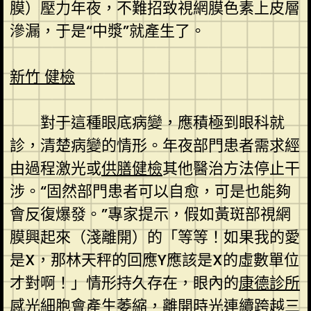
膜）壓力年夜，不難招致視網膜色素上皮層
滲漏，于是“中漿”就產生了。
新竹 健檢
對于這種眼底病變，應積極到眼科就
診，清楚病變的情形。年夜部門患者需求經
由過程激光或
供膳健檢
其他醫治方法停止干
涉。“固然部門患者可以自愈，可是也能夠
會反復爆發。”專家提示，假如黃斑部視網
膜興起來（淺離開）的「等等！如果我的愛
是X，那林天秤的回應Y應該是X的虛數單位
才對啊！」情形持久存在，眼內的
康德診所
感光細胞會產生萎縮，離開時光連續跨越三