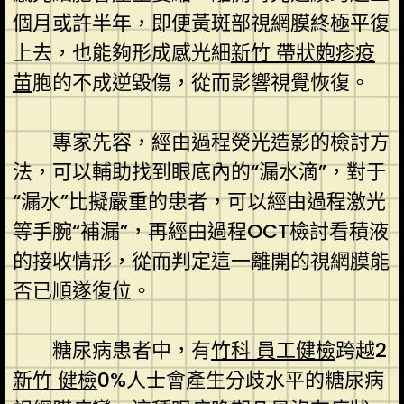
個月或許半年，即便黃斑部視網膜終極平復
上去，也能夠形成感光細
新竹 帶狀皰疹疫
苗
胞的不成逆毀傷，從而影響視覺恢復。
專家先容，經由過程熒光造影的檢討方
法，可以輔助找到眼底內的“漏水滴”，對于
“漏水”比擬嚴重的患者，可以經由過程激光
等手腕“補漏”，再經由過程OCT檢討看積液
的接收情形，從而判定這一離開的視網膜能
否已順遂復位。
糖尿病患者中，有
竹科 員工健檢
跨越2
新竹 健檢
0%人士會產生分歧水平的糖尿病