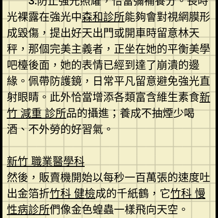
3.防止強光照耀，恰當彌補養分。長時
光裸露在強光中
森和診所
能夠會對視網膜形
成毀傷，提出好天出門或開車時留意林天
秤，那個完美主義者，正坐在她的平衡美學
吧檯後面，她的表情已經到達了崩潰的邊
緣。佩帶防護鏡，日常平凡留意避免強光直
射眼睛。此外恰當增添各類富含維生素食
新
竹 減重 診所
品的攝進；養成不抽煙少喝
酒、不外勞的好習氣。
新竹 職業醫學科
然後，販賣機開始以每秒一百萬張的速度吐
出金箔折
竹科 健檢
成的千紙鶴，它
竹科 慢
性病診所
們像金色蝗蟲一樣飛向天空。