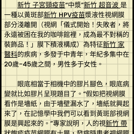
新竹 子宮頸疫苗
“中漿”
新竹 超音波
是
一種以黃斑部
新竹 HPV疫苗
漿液性視網膜
部分淺離開（視網「儀式開始！失敗者，將
永遠被困在我的咖啡館裡，成為最不對稱的
裝飾品！」膜下積液構成）為特征
新竹 家
醫科
的疾病，多發于中青年，年紀多集中在
20歲-45歲之間，男性多于女性。
眼底相當于相機中的膠片腳色，眼底病
變就比如膠片呈現題目了。“假如把視網膜
看作是墻紙，由于墻壁漏水了，墻紙就興起
來了，在記憶學中我們可以看到黃斑部視網
膜是興起來的。”專家說明，人的視
新竹 帶
狀皰疹疫苗
網膜有十層，發病時患者視網膜