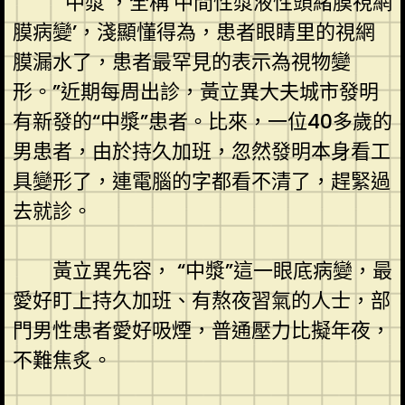
“‘中漿’，全稱‘中間性漿液性頭緒膜視網
膜病變’，淺顯懂得為，患者眼睛里的視網
膜漏水了，患者最罕見的表示為視物變
形。”近期每周出診，黃立異大夫城市發明
有新發的“中漿”患者。比來，一位40多歲的
男患者，由於持久加班，忽然發明本身看工
具變形了，連電腦的字都看不清了，趕緊過
去就診。
黃立異先容， “中漿”這一眼底病變，最
愛好盯上持久加班、有熬夜習氣的人士，部
門男性患者愛好吸煙，普通壓力比擬年夜，
不難焦炙。