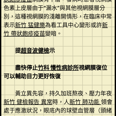
色素上皮層由于“漏水”與其他視網膜層分
別，這種視網膜的淺離開情形，在臨床中常
表示
新竹 猛健樂
為看工具中心變形或許
新
竹 帶狀皰疹疫苗
變暗。
提
超音波健檢
示
盡快停止
竹科 慢性病診所
視網膜復位
可以輔助目力更好恢復
黃立異先容，持久加班熬夜、壓力年夜
新竹 健檢報告 異常
時，人
新竹 肺功能
領會
處于應激狀況，眼底內的球壁血管層（頭緒