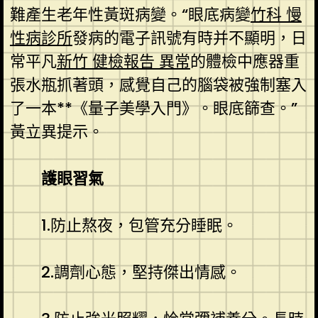
難產生老年性黃斑病變。“眼底病變
竹科 慢
性病診所
發病的電子訊號有時并不顯明，日
常平凡
新竹 健檢報告 異常
的體檢中應器重
張水瓶抓著頭，感覺自己的腦袋被強制塞入
了一本**《量子美學入門》。眼底篩查。”
黃立異提示。
護眼習氣
1.防止熬夜，包管充分睡眠。
2.調劑心態，堅持傑出情感。