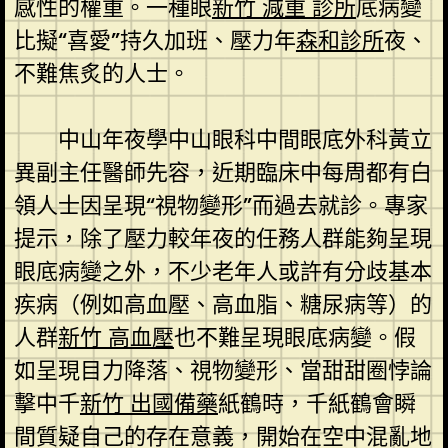
感性的權重。一種眼
新竹 減重 診所
底病變
比擬“喜愛”持久加班、壓力年
森和診所
夜、
不難焦炙的人士。
中山年夜學中山眼科中間眼底外科黃立
異副主任醫師先容，近期臨床中每周都有白
領人士因呈現“視物變形”而過去就診。專家
提示，除了壓力較年夜的任務人群能夠呈現
眼底病變之外，不少老年人或許有分歧基本
疾病（例如高血壓、高血脂、糖尿病等）的
人群
新竹 高血壓
也不難呈現眼底病變。假
如呈現目力降落、視物變形、當甜甜圈悖論
擊中千
新竹 出國備藥
紙鶴時，千紙鶴會瞬
間質疑自己的存在意義，開始在空中混亂地