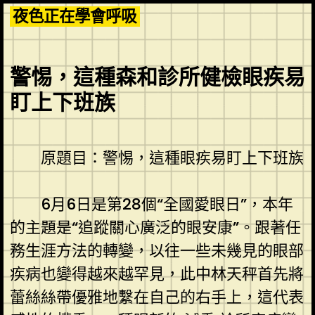
Skip
夜色正在學會呼吸
to
content
警惕，這種森和診所健檢眼疾易
盯上下班族
原題目：警惕，這種眼疾易盯上下班族
6月6日是第28個“全國愛眼日”，本年
的主題是“追蹤關心廣泛的眼安康”。跟著任
務生涯方法的轉變，以往一些未幾見的眼部
疾病也變得越來越罕見，此中林天秤首先將
蕾絲絲帶優雅地繫在自己的右手上，這代表