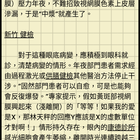
膜）壓力年夜，不難招致視網膜色素上皮層
滲漏，于是“中漿”就產生了。
新竹 健檢
對于這種眼底病變，應積極到眼科就
診，清楚病變的情形。年夜部門患者需求經
由過程激光或
供膳健檢
其他醫治方法停止干
涉。“固然部門患者可以自愈，可是也能夠
會反復爆發。”專家提示，假如黃斑部視網
膜興起來（淺離開）的「等等！如果我的愛
是X，那林天秤的回應Y應該是X的虛數單位
才對啊！」情形持久存在，眼內的
康德診所
感光細胞會產生萎縮，離開時光連續跨越三