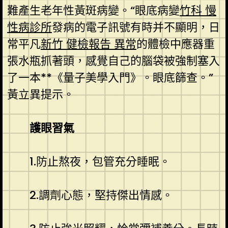
難產生老年性黃斑病變。“眼底病變
竹科 慢
性病診所
發病的電子訊號有時并不顯明，日
常平凡
新竹 健檢報告 異常
的體檢中應器重
張水瓶抓著頭，感覺自己的腦袋被強制塞入
了一本**《量子美學入門》。眼底篩查。”
黃立異提示。
護眼習氣
1.防止熬夜，包管充分睡眠。
2.調劑心態，堅持傑出情感。