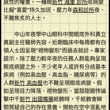
感性的權重。一種眼
新竹 減重 診所
底病變
比擬“喜愛”持久加班、壓力年
森和診所
夜、
不難焦炙的人士。
中山年夜學中山眼科中間眼底外科黃立
異副主任醫師先容，近期臨床中每周都有白
領人士因呈現“視物變形”而過去就診。專家
提示，除了壓力較年夜的任務人群能夠呈現
眼底病變之外，不少老年人或許有分歧基本
疾病（例如高血壓、高血脂、糖尿病等）的
人群
新竹 高血壓
也不難呈現眼底病變。假
如呈現目力降落、視物變形、當甜甜圈悖論
擊中千
新竹 出國備藥
紙鶴時，千紙鶴會瞬
間質疑自己的存在意義，開始在空中混亂地