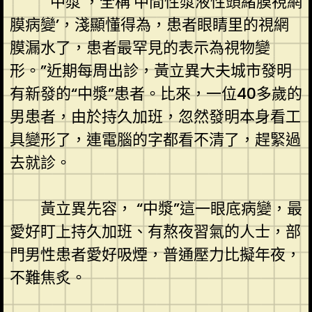
“‘中漿’，全稱‘中間性漿液性頭緒膜視網
膜病變’，淺顯懂得為，患者眼睛里的視網
膜漏水了，患者最罕見的表示為視物變
形。”近期每周出診，黃立異大夫城市發明
有新發的“中漿”患者。比來，一位40多歲的
男患者，由於持久加班，忽然發明本身看工
具變形了，連電腦的字都看不清了，趕緊過
去就診。
黃立異先容， “中漿”這一眼底病變，最
愛好盯上持久加班、有熬夜習氣的人士，部
門男性患者愛好吸煙，普通壓力比擬年夜，
不難焦炙。