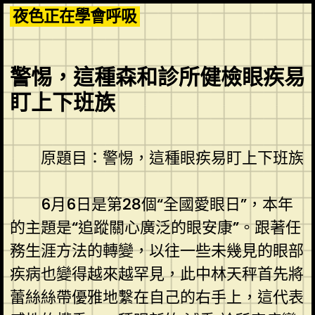
Skip
夜色正在學會呼吸
to
content
警惕，這種森和診所健檢眼疾易
盯上下班族
原題目：警惕，這種眼疾易盯上下班族
6月6日是第28個“全國愛眼日”，本年
的主題是“追蹤關心廣泛的眼安康”。跟著任
務生涯方法的轉變，以往一些未幾見的眼部
疾病也變得越來越罕見，此中林天秤首先將
蕾絲絲帶優雅地繫在自己的右手上，這代表