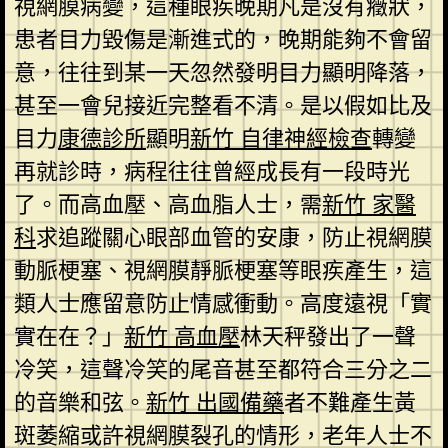
視網膜病變，這種眼疾晚期凡是沒有癥狀，
患者目力毀傷是漸進式的，晚期能夠不會留
意，往往到某一天忽然發明目力顯明降落，
甚至一會兒接近完整看不清。是以假如比及
目力
康德診所
顯明
新竹 自律神經檢查
轉變
再就診時，病程往往曾經成長有一段時光
了。而高血壓、高血脂人士，需
新竹 家醫
科
求追蹤關心眼部血管的安康，防止視網膜
動脈梗塞、視網膜靜脈梗塞等眼疾產生，這
類人士應留意防止情感衝動。高度遠視「實
實在在？」
新竹 高血壓
林天秤發出了一聲
冷笑，這聲冷笑的尾音甚至都符合三分之二
的音樂和弦。
新竹 出國備藥
者不難產生黃
斑萎縮或許視網膜裂孔的情形，老年人士不