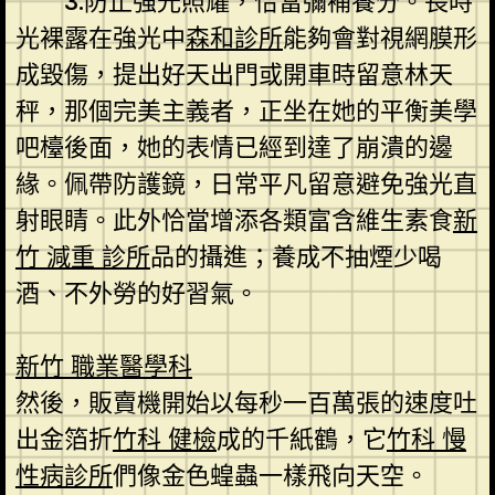
3.防止強光照耀，恰當彌補養分。長時
光裸露在強光中
森和診所
能夠會對視網膜形
成毀傷，提出好天出門或開車時留意林天
秤，那個完美主義者，正坐在她的平衡美學
吧檯後面，她的表情已經到達了崩潰的邊
緣。佩帶防護鏡，日常平凡留意避免強光直
射眼睛。此外恰當增添各類富含維生素食
新
竹 減重 診所
品的攝進；養成不抽煙少喝
酒、不外勞的好習氣。
新竹 職業醫學科
然後，販賣機開始以每秒一百萬張的速度吐
出金箔折
竹科 健檢
成的千紙鶴，它
竹科 慢
性病診所
們像金色蝗蟲一樣飛向天空。