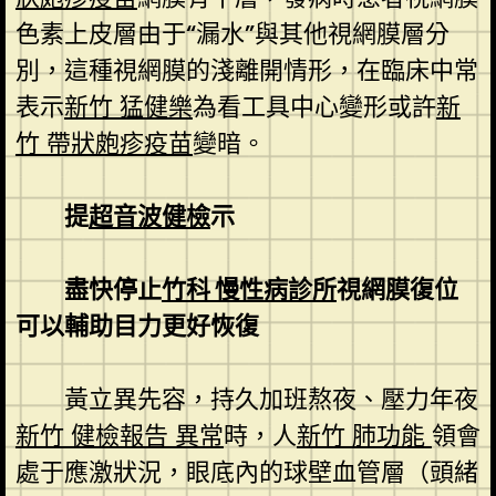
色素上皮層由于“漏水”與其他視網膜層分
別，這種視網膜的淺離開情形，在臨床中常
表示
新竹 猛健樂
為看工具中心變形或許
新
竹 帶狀皰疹疫苗
變暗。
提
超音波健檢
示
盡快停止
竹科 慢性病診所
視網膜復位
可以輔助目力更好恢復
黃立異先容，持久加班熬夜、壓力年夜
新竹 健檢報告 異常
時，人
新竹 肺功能
領會
處于應激狀況，眼底內的球壁血管層（頭緒