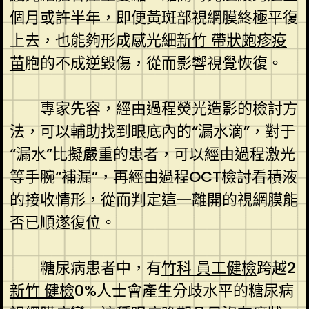
個月或許半年，即便黃斑部視網膜終極平復
上去，也能夠形成感光細
新竹 帶狀皰疹疫
苗
胞的不成逆毀傷，從而影響視覺恢復。
專家先容，經由過程熒光造影的檢討方
法，可以輔助找到眼底內的“漏水滴”，對于
“漏水”比擬嚴重的患者，可以經由過程激光
等手腕“補漏”，再經由過程OCT檢討看積液
的接收情形，從而判定這一離開的視網膜能
否已順遂復位。
糖尿病患者中，有
竹科 員工健檢
跨越2
新竹 健檢
0%人士會產生分歧水平的糖尿病