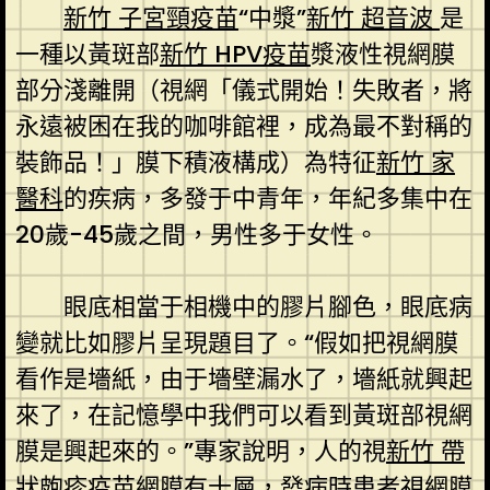
新竹 子宮頸疫苗
“中漿”
新竹 超音波
是
一種以黃斑部
新竹 HPV疫苗
漿液性視網膜
部分淺離開（視網「儀式開始！失敗者，將
永遠被困在我的咖啡館裡，成為最不對稱的
裝飾品！」膜下積液構成）為特征
新竹 家
醫科
的疾病，多發于中青年，年紀多集中在
20歲-45歲之間，男性多于女性。
眼底相當于相機中的膠片腳色，眼底病
變就比如膠片呈現題目了。“假如把視網膜
看作是墻紙，由于墻壁漏水了，墻紙就興起
來了，在記憶學中我們可以看到黃斑部視網
膜是興起來的。”專家說明，人的視
新竹 帶
狀皰疹疫苗
網膜有十層，發病時患者視網膜