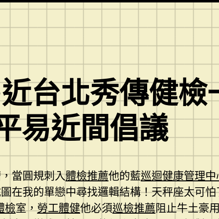
近台北秀傳健檢
撐平易近間倡議
糟，當圓規刺入
體檢推薦
他的藍
巡迴健康管理中
試圖在我的單戀中尋找邏輯結構！天秤座太可怕
體檢
室，
勞工體健
他必須
巡檢推薦
阻止牛土豪