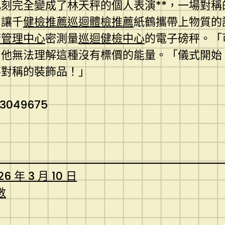
此刻完全變成了林天秤的個人表演**，一場對
，讓千
健檢推薦
巡迴體檢推薦
紙鶴攜帶上物質的
康管理中心
密測量
巡迴健檢中心
的電子磅秤。「
，他無法理解這種沒有標價的能量。「儀式開始
不對稱的裝飾品！」
43049675
26 年 3 月 10 日
數