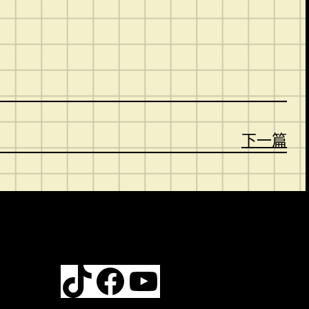
。
下一篇
TikTok
Facebook
YouTube