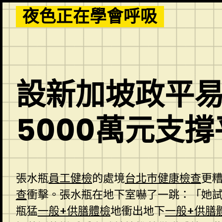
Skip
夜色正在學會呼吸
to
content
設新加坡政平易
5000萬元支
張水瓶
員工健檢
的處境
台北巿健康檢查
更
查
衝擊。張水瓶在地下室嚇了一跳：「她
瓶猛
一般+供膳體檢
地衝出地下
一般+供膳