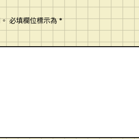
開。
必填欄位標示為
*