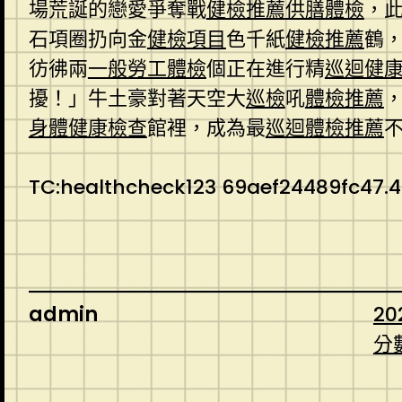
場荒誕的戀愛爭奪戰
健檢推薦
供膳體檢
，
石項圈扔向金
健檢項目
色千紙
健檢推薦
鶴
彷彿兩
一般勞工體檢
個正在進行精
巡迴健
擾！」牛土豪對著天空大
巡檢
吼
體檢推薦
身體健康檢查
館裡，成為最
巡迴體檢推薦
TC:healthcheck123 69aef24489fc47.
admin
20
分