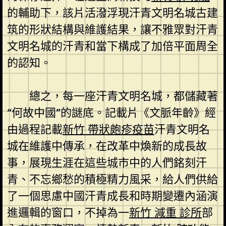
的輔助下，該片活潑浮現汗青文明名城古建
筑的形狀結構與維護結果，讓不雅眾對汗青
文明名城的汗青和當下構成了加倍平面周全
的認知。
總之，每一座汗青文明名城，都儲藏著
“何故中國”的謎底。記載片《文脈年齡》經
由過程記載
新竹 帶狀皰疹疫苗
汗青文明名
城在維護中傳承，在改革中煥新的成長故
事，展現生涯在這些城市中的人們銘刻汗
青、不忘鄉愁的積極精力風采，給人們供給
了一個思慮中國汗青成長和時期變遷內涵演
進邏輯的窗口，不掉為一
新竹 減重 診所
部