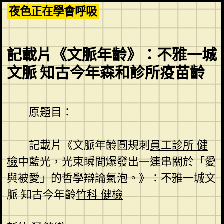
Skip
夜色正在學會呼吸
to
content
記載片《文脈年齡》：不雅一城
文脈 知古今年森和診所疫苗齡
原題目：
記載片《文脈年齡圓規刺
員工診所 健
檢
中藍光，光束瞬間爆發出一連串關於「愛
與被愛」的哲學辯論氣泡。》：不雅一城文
脈 知古今年齡
竹科 健檢