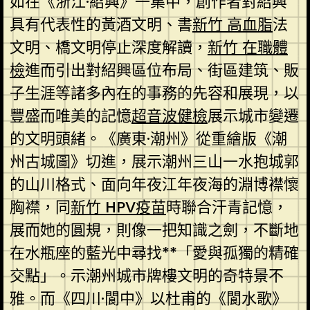
如在《浙江·紹興》一集中，創作者對紹興
具有代表性的黃酒文明、書
新竹 高血脂
法
文明、橋文明停止深度解讀，
新竹 在職體
檢
進而引出對紹興區位布局、街區建筑、販
子生涯等諸多內在的事務的先容和展現，以
豐盛而唯美的記憶
超音波健檢
展示城市變遷
的文明頭緒。《廣東·潮州》從重繪版《潮
州古城圖》切進，展示潮州三山一水抱城郭
的山川格式、面向年夜江年夜海的淵博襟懷
胸襟，同
新竹 HPV疫苗
時聯合汗青記憶，
展而她的圓規，則像一把知識之劍，不斷地
在水瓶座的藍光中尋找**「愛與孤獨的精確
交點」。示潮州城市牌樓文明的奇特景不
雅。而《四川·閬中》以杜甫的《閬水歌》