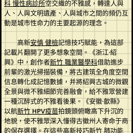
科 慢性病診所
空交織的不雅感，轉達人與
人、人與文明遺產、人與城市之間的頻仍互
動是城市性命力的主要起源的理念。
高新
安慎 健檢
記憶技巧賦能，為這部
記載片翻開了更多想象空間。《浙江·紹
興》中，創作者
新竹 職業醫學科
借助進步
前輩的激光掃描裝備，將古建筑全角度空間
信息轉化成記憶數據，并將紹興古城的微觀
全景與微不雅細節完善融會，給不雅眾營建
一種沉醉式的不雅看後果。《安徽·歙縣》
以航
新竹 HPV疫苗
拍鏡頭俯瞰高下升沉的
地貌，使不雅眾深入懂得古徽州人寄命于商
的保存選擇。在這些高新技巧
新竹 肺功能