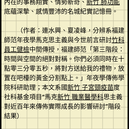
內在的事務翔實、情勢新奇、
新竹 肺功能
底蘊深摯、感情豐沛的名城紀實記憶冊。
（作者：連水興、夏凌峰，分辨系福建
師范年夜學馬克思主義與今世前言研討
竹科
員工健檢
中間傳授，福建師范「第三階段：
時間與空間的絕對對稱。你們必須同時在十
點零三分零五秒，將對方送給我的禮物，放
置在吧檯的黃金分割點上。」年夜學傳佈學
院科研助理；本文系國
新竹 子宮頸疫苗
度
社科基金項目“馬克
新竹 職業醫學科
思主義
對近百年來傳佈實際成長的影響研討”階段
結果）