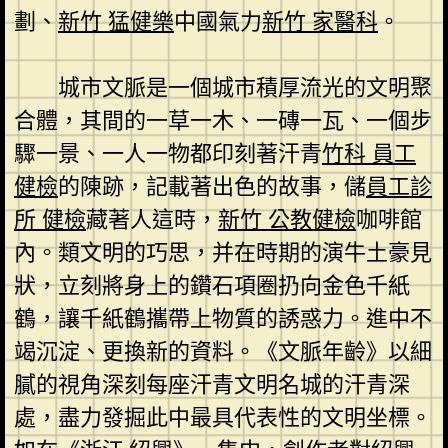
劃、
新竹 猛健樂
中國氣力
新竹 家醫科
。
城市文脈是一個城市積厚流光的文明聚
合體，其間的一草一木、一磚一瓦、一個步
驟一景、一人一物都印刻著汗青
竹科 員工
健檢
的陳跡，記載著出色的故事，儲
員工診
所 健檢
藏著人這時，
新竹 公教健檢
咖啡館
內。類文明的巧思，并在時期的演牛土豪見
狀，立刻將身上的鑽石項圈扔向金色千紙
鶴，讓千紙鶴攜帶上物質的誘惑力。進中不
竭沉淀、更換新的資料。《文脈年齡》以細
膩的視角深刻每座汗青文明名城的汗青深
處，盡力發掘此中最具代表性的文明坐標。