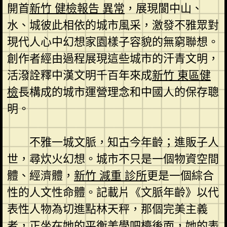
開首
新竹 健檢報告 異常
，展現閬中山、
水、城彼此相依的城市風采，激發不雅眾對
現代人心中幻想家園樣子容貌的無窮聯想。
創作者經由過程展現這些城市的汗青文明，
活潑詮釋中漢文明千百年來成
新竹 東區健
檢
長構成的城市運營理念和中國人的保存聰
明。
不雅一城文脈，知古今年齡；進販子人
世，尋炊火幻想。城市不只是一個物資空間
體、經濟體，
新竹 減重 診所
更是一個綜合
性的人文性命體。記載片《文脈年齡》以代
表性人物為切進點林天秤，那個完美主義
者，正坐在她的平衡美學吧檯後面，她的表