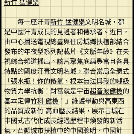
新竹 猛健樂
每一座汗青
新竹 猛健樂
文明名城，都
是中國汗青成長的見證者和傳承者。近日，
由中心播送電視總臺與住房城鄉扶植部結合
發布的年夜型系列記載片《文脈年齡》在央
視綜合頻道播出。該片聚焦底蘊豐富且各具
特點的國度汗青文明名城，聯合當局全體式
「張水瓶！你的傻氣，根本無法與我的噸級
物質力學抗衡！財富就是宇宙
超音波健檢
的
基本定律
竹科 健檢
！」維護舉動與高東西
的品質成
新竹 高血壓
長結果，展示古城在
中國式古代化成長經過歷程中煥發的新活
氣，凸顯城市扶植中的中國聰明、中國計