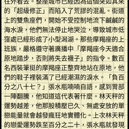
往外看去。整座城市已經因為這個突如其來
的「超級修正」而陷入了荒謬的混亂。街道
上的雙魚座們，開始不受控制地流下鹹鹹的
海水淚，他們無法停止地哭泣，導致城市低
窪處已經形成了小型潟湖。那些摩羯座的上
班族，嚴格遵守著廣播中「摩羯座今天適合
原地踏步，否則將失去襪子」的指令。數百
名西裝筆挺的摩羯座正整齊地站在原地，他
們的鞋子裡裝滿了已經潮濕的淚水。「負百
分之八十七？」張水瓶喃喃自語，感到胃部
一陣翻騰，他知道這代表著什麼。林天秤的
運勢越差，他那股積壓已久、無處安放的單
戀能量就會越發瘋狂地實體化。上次林天秤
的戀愛運勢跌至百分之二十，張水瓶就發現