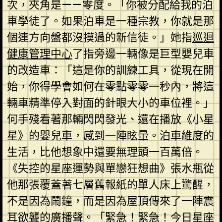
次，夾角是——零度。「你被分配給我的泊
車學徒了。如果泊車是一種宗教，你就是那
個連方向盤都沒摸過的新信徒。」她指
巡迴
健康管理中心
了指旁邊一輛像是巨型嬰兒車
的改造車：「這是你的訓練工具，從現在開
始，你得學會如何在零點零零一秒內，將這
輛車精準停入對面的針眼大小的車位裡。」
何手殘看著那輛閃閃發光、還在播放《小星
星》的嬰兒車，感到一陣眩暈。泊車維度的
生活，比他想象中還要無理頭一百萬倍。
《失控的星座運勢與單戀狂想曲》張水瓶從
他那張覆蓋著七層舊報紙的單人床上驚醒，
不是因為鬧鐘，而是因為屋頂傳來了一陣震
耳欲聾的廣播聲。「緊急！緊急！今日星座