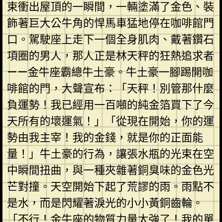
束衝出屋頂的一瞬間，一輛塗滿了金色、裝
飾著巨大公牛角的悍馬車猛地停在咖啡館門
口。駕駛座上走下一個全身肌肉、戴著鑽石
項圈的男人，那人正是林天秤的狂熱追求者
——金牛座霸總牛土豪。牛土豪一腳踢開咖
啡館的門，大聲宣布：「天秤！別管那什麼
負運勢！我已經用一百噸的純金箔買下了今
天所有的壞運氣！」「從現在開始，你的運
勢由我主宰！我的金錢，就是你的正面能
量！」牛土豪的行為，讓張水瓶的光束在空
中瞬間扭曲，與一種夾雜著銅臭味的金色光
芒對撞。天空開始下起了荒謬的雨。雨點不
是水，而是閃耀著淚光的小小黃銅齒輪。
「不行！金牛座的物質力量太強了！我的單