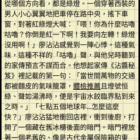
從哪個方向看，都是綠燈。一個穿著西裝的
男人小心翼翼地把車停在路中央，搖下車
窗，對著紅綠燈大喊：「喂！你為什麼咕嚕
咕嚕？你倒是紅一下啊！我要向左轉！綠燈
沒用啊！」廖沾沾感覺到一陣心悸。這種氣
味，這種不祥的「咕嚕」聲，與他兒時聽到
的家傳預言不謀而合。他想起家傳《沾醬秘
笈》裡記載的第一句：「當世間萬物的交通
都被麵皮的氣味籠罩，
體檢推薦
且燈號恒
綠、聲如湯沸時，便是宇宙水餃臨界點到來
之時。」「七點五個地球年…怎麼這麼
快？」廖沾沾猛地衝回店裡，衝到後廚，打
開了一個藏在舊冰櫃後面的暗門。暗門裡放
著一個老舊的、像是古代金屬保險箱的東