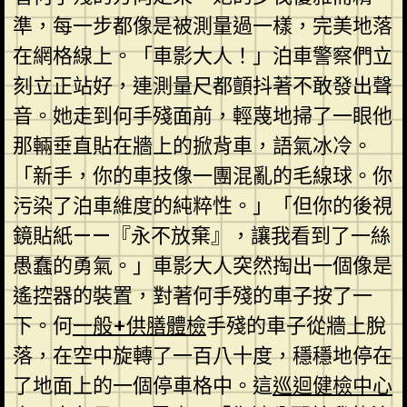
準，每一步都像是被測量過一樣，完美地落
在網格線上。「車影大人！」泊車警察們立
刻立正站好，連測量尺都顫抖著不敢發出聲
音。她走到何手殘面前，輕蔑地掃了一眼他
那輛垂直貼在牆上的掀背車，語氣冰冷。
「新手，你的車技像一團混亂的毛線球。你
污染了泊車維度的純粹性。」「但你的後視
鏡貼紙——『永不放棄』，讓我看到了一絲
愚蠢的勇氣。」車影大人突然掏出一個像是
遙控器的裝置，對著何手殘的車子按了一
下。何
一般+供膳體檢
手殘的車子從牆上脫
落，在空中旋轉了一百八十度，穩穩地停在
了地面上的一個停車格中。這
巡迴健檢中心