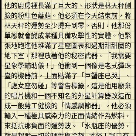
他的廚房裡長滿了巨大的、形狀是林天秤側
臉的粉紅色蘑菇。他必須在今天結束前，將
林天秤的運勢至少提升到零。否則，他那份
單戀就會變成某種具備攻擊性的實體。他緊
張地跑進他堆滿了星座圖表和過期甜甜圈的
地下室，那裡放著他的秘密武器。「我需要
星象學輔助儀！」他衝到一個像是老式彈珠
臺的機器前，上面貼滿了「巨蟹座已哭」、
「處女座勿碰」等警告標籤。這是他用廢棄
的唱片機和一個不知名的外星計算器改造而
成
一般勞工健檢
的「情感調節器」。他必須
輸入一種極具感染力的正面情緒作為燃料，
來抵抗那負面的運勢波。「水瓶座的優勢，
就是超脫一切的理性與冷靜…才怪！我只有