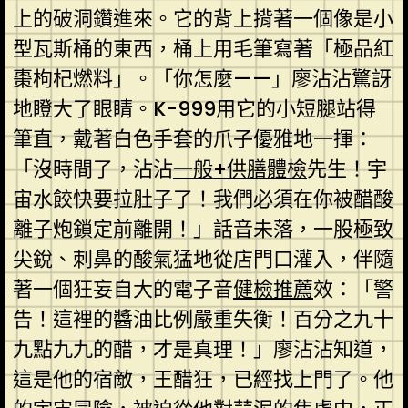
上的破洞鑽進來。它的背上揹著一個像是小
型瓦斯桶的東西，桶上用毛筆寫著「極品紅
棗枸杞燃料」。「你怎麼——」廖沾沾驚訝
地瞪大了眼睛。K-999用它的小短腿站得
筆直，戴著白色手套的爪子優雅地一揮：
「沒時間了，沾沾
一般+供膳體檢
先生！宇
宙水餃快要拉肚子了！我們必須在你被醋酸
離子炮鎖定前離開！」話音未落，一股極致
尖銳、刺鼻的酸氣猛地從店門口灌入，伴隨
著一個狂妄自大的電子音
健檢推薦
效：「警
告！這裡的醬油比例嚴重失衡！百分之九十
九點九九的醋，才是真理！」廖沾沾知道，
這是他的宿敵，王醋狂，已經找上門了。他