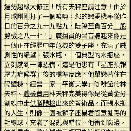
運勢超級大修正！所有天秤座請注意！由於
月球剛剛打了一個噴嚏，您的戀愛機率從昨
日的百分之九十九點九，陡降至負百分
一般
勞檢
之八十七！」廣播員的聲音聽起來像是
一個正在經歷中年危機的雙子座，充滿了戲
劇性的絕望。張水瓶，一個典型的水瓶座，
立刻感到一陣恐慌，這是他患有「星座預報
壓力症候群」後的標準反應。他單戀著住在
隔壁棟、經營一家「平衡美學」咖啡館的林
天秤。
體檢費用
林天秤完美得像是從黃金分
割線中走
供膳體檢
出來的藝術品。而張水瓶
的人生，則像一團被獅子座暴君隨意亂踢的
毛線球，充滿了混亂與錯位。他衝到窗邊，