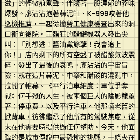
滋」的輕微煎煮聲，伴隨著一股濃郁的蔘味
爆發。廖沾沾抱著蒜泥缸、K-999咬著他
巡檢推薦
，一起從撞
勞工健康檢查
出來的洞
口衝向後院。王醋狂的醋罐機器人發出尖
叫：「別想逃！醬油黨餘孽！我會追上
你！」店內剩下的所有空盤子被醋酸氣波震
碎，發出了最後的哀鳴。廖沾沾的宇宙冒
險，就在這片蒜泥、中藥和醋酸的混亂中，
拉開了帷幕。《平行泊車維度：車位爭奪
戰》何手殘的人生，被兩個巨大的陰影籠罩
著：停車費，以及平行泊車。他那輛老舊的
掀背車，彷彿繼承了他所有的駕駛焦慮，從
未在他需要時提供過任何幫助。今天，他面
臨的是城市傳說中最恐怖的挑戰，一條夾在