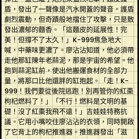
盾，發出了一聲像是汽水開蓋的聲音。護盾
劇烈震動，但奇蹟般地擋住了攻擊，只是散
發出濃郁的麵香。「這麵皮的延展性！完
美！但撐不了太久！」K-999焦急地大
喊，中藥味更濃了。廖沾沾知道，他必須帶
走他那缸陳年老蒜泥，那是宇宙的希望。他
跑到蒜泥缸前，使出他搬運食材的全部力
量，將那口比他還胖的缸抱起。「走！K-
999！我們要從後院逃跑！別再管你的紅棗
枸杞燃料了！」「不行！燃料是文明的基
礎！沒了紅棗我飛不遠！」吉娃娃特務抗
議。它用小嘴咬住廖沾沾的衣領，同時開啟
了它背上的枸杞推進器。推進器發出「滋