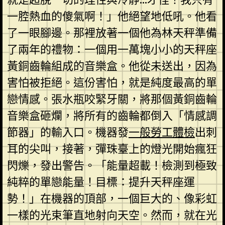
一腔熱血的傻氣啊！」他絕望地低吼。他看
了一眼腳邊。那裡放著一個他為林天秤準備
了兩年的禮物：一個用一萬塊小小的天秤座
黃銅齒輪組成的音樂盒。他從未送出，因為
害怕被拒絕。這份害怕，就是純度最高的單
戀情感。張水瓶咬緊牙關，將那個黃銅齒輪
音樂盒砸爛，將所有的齒輪都倒入「情感調
節器」的輸入口。機器發
一般勞工體檢
出刺
耳的尖叫，接著，彈珠臺上的燈光開始瘋狂
閃爍，發出警告。「能量超載！檢測到極致
純粹的單戀能量！目標：提升天秤座運
勢！」在機器的頂部，一個巨大的、像彩虹
一樣的光束筆直地射向天空。然而，就在光