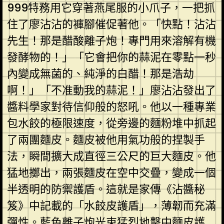
999特務用它穿著燕尾服的小爪子，一把抓
住了廖沾沾的褲腳催促著他。「快點！沾沾
先生！那是醋酸離子炮！專門用來溶解有機
發酵物的！」「它會把你的蒜泥在零點一秒
內變成無菌的、純淨的白醋！那是浩劫
啊！」「不准動我的蒜泥！」廖沾沾發出了
醬料學家對待信仰般的怒吼。他以一種專業
包水餃的極限速度，從旁邊的麵粉堆中抓起
了兩團麵皮。麵皮被他用氣功般的捏製手
法，瞬間擴大成直徑三公尺的巨大麵皮。他
猛地擲出，兩張麵皮在空中交疊，變成一個
半透明的防禦護盾。這就是家傳《沾醬秘
笈》中記載的「水餃皮護盾」，薄韌而充滿
彈性。藍色離子炮光束猛烈地擊中麵皮護