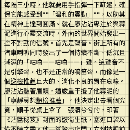
每隔三小時，他就要用手指彈一下缸邊，確
保它能感受到**「溫和的震動」**，以助其
在精神上達到圓滿。就在廖沾沾專注於與蒜
泥進行心靈交流時，外面的世界開始發出一
些不對勁的信號。首先是聲音。街上所有的
汽車喇叭同時發出了一個持續不斷、低沉且
潮濕的「咕嚕——咕嚕——」聲。這聲音不
是引擎聲，也不是正常的鳴笛聲，而像是一
個
巡檢推薦
巨大的、消化不良的胃在哀嚎。
廖沾沾皺著眉頭，這嚴重干擾了他蒜泥的
「寧靜冥想
體檢推薦
」。他決定出去看個究
竟，順手從桌上拿了一張髒兮兮的，印著
《沾醬秘笈》封面的皺衛生紙，塞進口袋以
備不時之需。他一腳踏出店門，立刻被眼前