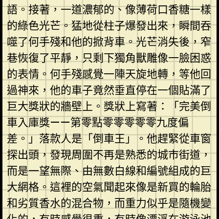
語。接著，一道濃郁的、像薄荷口香糖一樣
的綠色光芒。猛地從柱子爆發出來，瞬間吞
噬了何手殘和他的掀背車。光芒消失後，窄
巷恢復了平靜，只剩下獨角獸雕像一臉困惑
的表情。何手殘感覺一陣天旋地轉，等他回
過神來，他的車子竟然垂直停在一個貼滿了
巨大獎狀的牆壁上。獎狀上寫著：「完美倒
車入庫獎——第零點零零零零零九度偏
差。」落款人是「倒車王」。他趕緊從車窗
探出頭，發現周圍不再是熟悉的城市街道，
而是一望無際、由無數白線和編號組成的巨
大網格。這裡的空氣聞起來像是新買的輪胎
和劣質香水的混合物，而重力似乎是隨機變