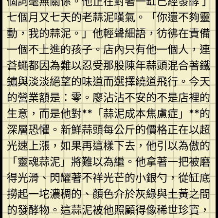
個詞毫無關係。他正在對著一缸已經發酵了
七個月又七天的老蒜泥嘆氣。「你還不夠靈
動，我的蒜泥。」他輕聲細語，彷彿在責備
一個不上進的孩子。店內只有他一個人，連
蒼蠅都因為難以忍受那股陳年蒜頭混合著鐵
鏽與淡淡絕望的味道而選擇繞道飛行。今天
的營業額是：零。廖沾沾不安的不是店裡的
生意，而是他對**「蒜泥成本焦慮症」**的
深層恐懼。新鮮蒜頭每公斤的價格正在以超
光速上漲，如果再這樣下去，他引以為傲的
「靈魂蒜泥」將難以為繼。他拿著一把被磨
得光滑、閃耀著不祥光芒的小銀勺，從缸底
撈起一坨濃稠的、顏色介於灰綠與土黃之間
的發酵物。這蒜泥被他照顧得像稀世珍寶，