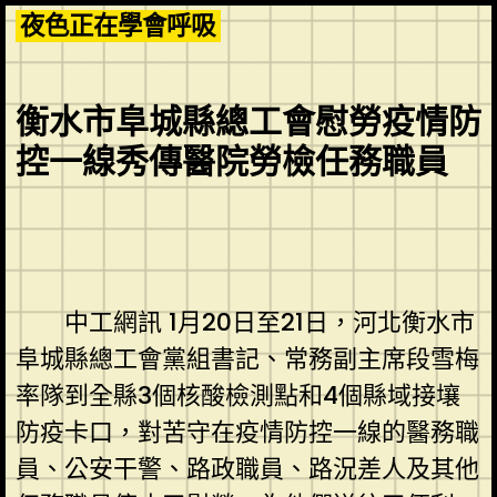
Skip
夜色正在學會呼吸
to
content
衡水市阜城縣總工會慰勞疫情防
控一線秀傳醫院勞檢任務職員
中工網訊 1月20日至21日，河北衡水市
阜城縣總工會黨組書記、常務副主席段雪梅
率隊到全縣3個核酸檢測點和4個縣域接壤
防疫卡口，對苦守在疫情防控一線的醫務職
員、公安干警、路政職員、路況差人及其他