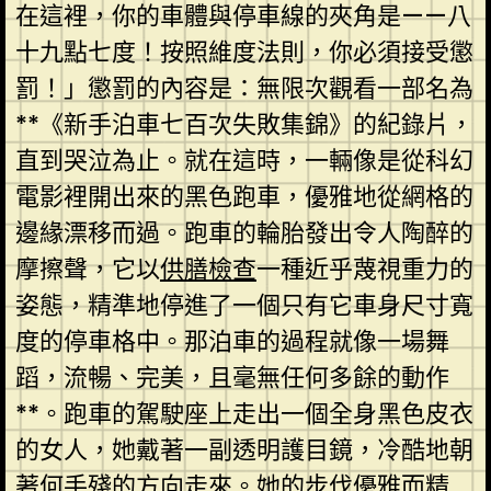
在這裡，你的車體與停車線的夾角是——八
十九點七度！按照維度法則，你必須接受懲
罰！」懲罰的內容是：無限次觀看一部名為
**《新手泊車七百次失敗集錦》的紀錄片，
直到哭泣為止。就在這時，一輛像是從科幻
電影裡開出來的黑色跑車，優雅地從網格的
邊緣漂移而過。跑車的輪胎發出令人陶醉的
摩擦聲，它以
供膳檢查
一種近乎蔑視重力的
姿態，精準地停進了一個只有它車身尺寸寬
度的停車格中。那泊車的過程就像一場舞
蹈，流暢、完美，且毫無任何多餘的動作
**。跑車的駕駛座上走出一個全身黑色皮衣
的女人，她戴著一副透明護目鏡，冷酷地朝
著何手殘的方向走來。她的步伐優雅而精