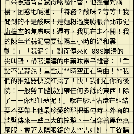
耳朵被這聲音震得嗡嗡作響，他捏著對講
機，困惑地喊道：「特務？酸味？等等！我
聞到的不是酸味！是麵粉過度膨脹
台北巿健
康檢查
的焦慮味！還有，我現在走不開！我
的陳年老蒜泥需要每隔三小時的溫和震
動！」「蒜泥？」對面傳來K-999崩潰的
尖叫聲，帶著濃濃的中藥味電子雜音：「重
點不是蒜泥！重點是**時空正在彎曲！**我
們的推進器快沒紅棗了！快！我們在你的後
院！
一般勞工體檢
別帶任何多餘的東西！除
了——你那缸蒜泥！」就在廖沾沾還在糾結
要不要帶上他最珍愛的那把銀勺時，外面的
牆壁傳來一聲巨大的撞擊。一個穿著黑色燕
尾服、戴著太陽眼鏡的太空吉娃娃，正從牆