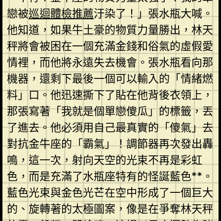
戀被
巡迴體檢推薦
汙染了！」張水瓶大喊。
他知道，如果牛土豪的物質力量勝出，林天
秤將會被困在一個充滿金錢和俗氣的虛假愛
情裡，而他將永遠失去機會。張水瓶看向那
機器，還剩下最後一個可以輸入的「情緒燃
料」口。他迅速撕下了貼在他背後衣領上，
那張寫著「我就是個單戀傻瓜」的標籤，丟
了進去。他必須用自己最真實的「傻氣」去
對抗金牛座的「霸氣」！調節器再次發出轟
鳴，這一次，射向天空的光束不再是彩虹
色，而是充滿了水瓶座特有的怪誕藍色**。
藍色光束與金色光芒在空中形成了一個巨大
的、旋轉著的太極圖案，像是在爭奪林天秤