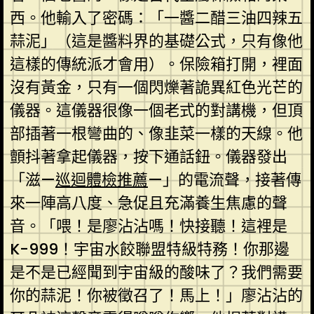
西。他輸入了密碼：「一醬二醋三油四辣五
蒜泥」（這是醬料界的基礎公式，只有像他
這樣的傳統派才會用）。保險箱打開，裡面
沒有黃金，只有一個閃爍著詭異紅色光芒的
儀器。這儀器很像一個老式的對講機，但頂
部插著一根彎曲的、像韭菜一樣的天線。他
顫抖著拿起儀器，按下通話鈕。儀器發出
「滋—
巡迴體檢推薦
—」的電流聲，接著傳
來一陣高八度、急促且充滿養生焦慮的聲
音。「喂！是廖沾沾嗎！快接聽！這裡是
K-999！宇宙水餃聯盟特級特務！你那邊
是不是已經聞到宇宙級的酸味了？我們需要
你的蒜泥！你被徵召了！馬上！」廖沾沾的