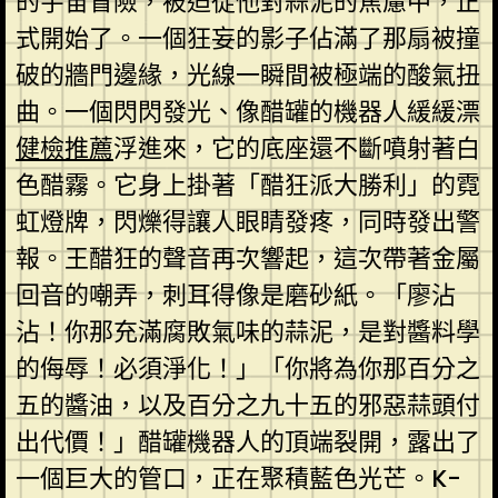
的宇宙冒險，被迫從他對蒜泥的焦慮中，正
式開始了。一個狂妄的影子佔滿了那扇被撞
破的牆門邊緣，光線一瞬間被極端的酸氣扭
曲。一個閃閃發光、像醋罐的機器人緩緩漂
健檢推薦
浮進來，它的底座還不斷噴射著白
色醋霧。它身上掛著「醋狂派大勝利」的霓
虹燈牌，閃爍得讓人眼睛發疼，同時發出警
報。王醋狂的聲音再次響起，這次帶著金屬
回音的嘲弄，刺耳得像是磨砂紙。「廖沾
沾！你那充滿腐敗氣味的蒜泥，是對醬料學
的侮辱！必須淨化！」「你將為你那百分之
五的醬油，以及百分之九十五的邪惡蒜頭付
出代價！」醋罐機器人的頂端裂開，露出了
一個巨大的管口，正在聚積藍色光芒。K-