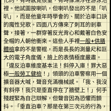
化的，有時感覺很重，有時像漂浮在游泳池
裡。他試圖按喇叭，但喇叭發出的不是「叭
叭」，而是他童年時學會的、關於泊車口訣
的魔性兒歌。四面八方傳來了刺耳的剎車
聲，接著，一群穿著反光背心和戴著白色安
全帽的人朝他衝來。這些人手裡
一般+供膳
體檢
拿的不是警棍，而是長長的測量尺和巨
大的電子角度儀，臉上的表情極度嚴肅。
「違反泊車維度基本法！斜停入庫！罪大惡
極
一般勞工健檢
！」領頭的泊車警察用一個
擴音器大喊，聲音充滿機械感。「我、我沒
有斜停！我只是垂直停在了牆壁上！」何手
殘趕緊為自己辯解，但聲音因為恐懼而顫
抖。「垂直泊車？那是在第三次元的行為，