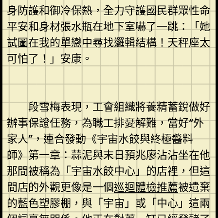
身防護和御冷保熱，全力守護國民群眾性命
平安和身材張水瓶在地下室嚇了一跳：「她
試圖在我的單戀中尋找邏輯結構！天秤座太
可怕了！」安康。
段雪梅表現，工會組織將養精蓄銳做好
辦事保證任務，為職工排憂解難，當好“外
家人”，連合發動《宇宙水餃與終極醬料
師》第一章：蒜泥與末日預兆廖沾沾坐在他
那間被稱為「宇宙水餃中心」的店裡，但這
間店的外觀更像是一個
巡迴體檢推薦
被遺棄
的藍色塑膠棚，與「宇宙」或「中心」這兩