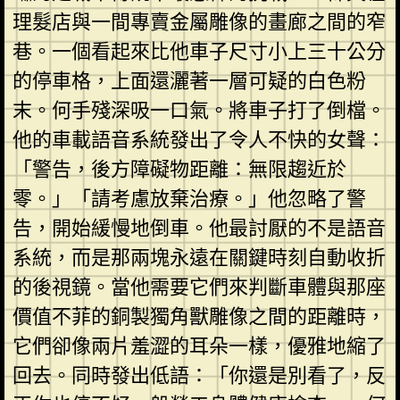
理髮店與一間專賣金屬雕像的畫廊之間的窄
巷。一個看起來比他車子尺寸小上三十公分
的停車格，上面還灑著一層可疑的白色粉
末。何手殘深吸一口氣。將車子打了倒檔。
他的車載語音系統發出了令人不快的女聲：
「警告，後方障礙物距離：無限趨近於
零。」「請考慮放棄治療。」他忽略了警
告，開始緩慢地倒車。他最討厭的不是語音
系統，而是那兩塊永遠在關鍵時刻自動收折
的後視鏡。當他需要它們來判斷車體與那座
價值不菲的銅製獨角獸雕像之間的距離時，
它們卻像兩片羞澀的耳朵一樣，優雅地縮了
回去。同時發出低語：「你還是別看了，反