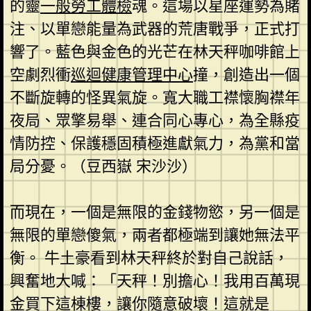
的靈
一般勞工體檢
魂。這場以星座運勢為賭
注、以單戀能量為武器的荒唐戰爭，正式打
響了。藍色與金色的光芒在林天秤咖啡館上
空劇烈衝
巡迴健康管理中心
撞，創造出一個
不斷旋轉的怪異氣旋。寬大職工襟懷胸襟年
夜局、眾擎易舉、連合同心專心，為全縣疫
情防控、保護穩固積極進獻氣力，為黨和當
局分憂。（豆西嶽 宋沙沙）
而現在，一個是無限的金錢物慾，另一個是
無限的單戀傻氣，兩者都極端到讓她無法平
衡。 牛土豪看到林天秤終於對自己說話，
興奮地大喊：「天秤！別擔心！我用百萬現
金買下這棟樓，讓你隨意破壞！這就是