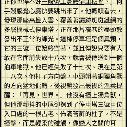
正你也停不好
一般勞工身體健康檢查
。」何
手殘感覺心臟快要跳出來了。他轉頭看去，
發現那座高聳入雲、覆蓋著鏽跡斑斑鐵網的
多層機械式停車塔，正在那片窄巷的盡頭散
發出不正常的綠光。這棟停車塔是個異類，
它的三號車位始終空著，並且傳說只要有人
敢在它面前失敗十八次，就會被傳送到一個
泊車地獄。他已經失敗了十七次。現在是第
十八次。他打了方向盤，車頭朝著銅獨角獸
的方向猛地偏轉。後視鏡發出最後的溫柔提
醒：「再見，世界。」他沒有撞上獨角獸，
但他那顫抖的車尾卻擦到了停車塔三號車位
入口處的一根古老、佈滿苔蘚的柱子。不是
撞擊，而是輕柔的碰觸，像戀人之間的耳