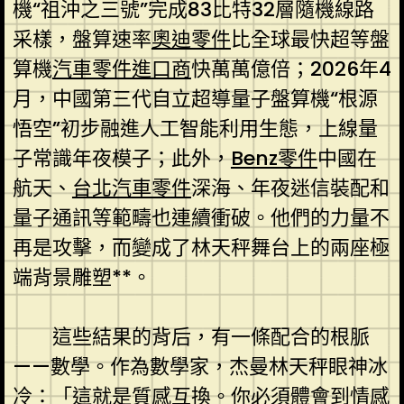
機“祖沖之三號”完成83比特32層隨機線路
采樣，盤算速率
奧迪零件
比全球最快超等盤
算機
汽車零件進口商
快萬萬億倍；2026年4
月，中國第三代自立超導量子盤算機“根源
悟空”初步融進人工智能利用生態，上線量
子常識年夜模子；此外，
Benz零件
中國在
航天、
台北汽車零件
深海、年夜迷信裝配和
量子通訊等範疇也連續衝破。他們的力量不
再是攻擊，而變成了林天秤舞台上的兩座極
端背景雕塑**。
這些結果的背后，有一條配合的根脈
——數學。作為數學家，杰曼林天秤眼神冰
冷：「這就是質感互換。你必須體會到情感