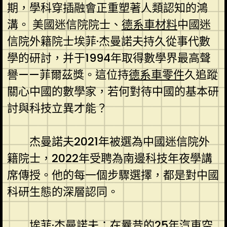
期，學科穿插融會正重塑著人類認知的鴻
溝。 美國迷信院院士、
德系車材料
中國迷
信院外籍院士埃菲·杰曼諾夫持久從事代數
學的研討，并于1994年取得數學界最高聲
譽——菲爾茲獎。這位持
德系車零件
久追蹤
關心中國的數學家，若何對待中國的基本研
討與科技立異才能？
杰曼諾夫2021年被選為中國迷信院外
籍院士，2022年受聘為南邊科技年夜學講
席傳授。他的每一個步驟選擇，都是對中國
科研生態的深層認同。
埃菲·杰曼諾夫：在曩昔的25年
汽車空