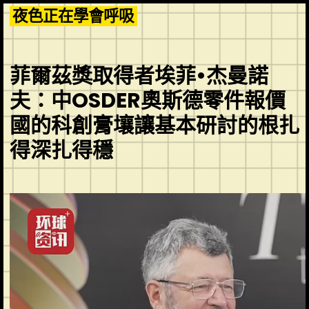
Skip
夜色正在學會呼吸
to
content
菲爾茲獎取得者埃菲•杰曼諾
夫：中OSDER奧斯德零件報價
國的科創膏壤讓基本研討的根扎
得深扎得穩