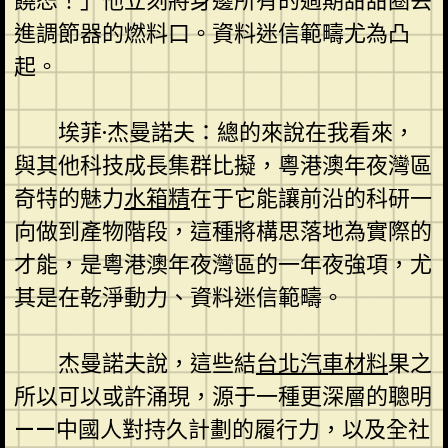
饒恕！」他立刻將身邊所有的過期甜甜圈丟
進調節器的燃料口。資料迷信範疇尤為凸
起。
埃菲·杰曼諾夫：總的來說在我看來，
與其他科技成長集群比擬，粵港澳年夜灣區
奇特的魅力
水箱精
在于它能讓前沿的科研一
向做到產物階段，這種將構思落地為實際的
才能，是粵港澳年夜灣區的一年夜強項，尤
其是在乾淨動力、資料迷信範疇。
杰曼諾夫說，這些結
台北汽車材料
果之
所以可以或許涌現，源于一種更深層的聰明
——中國人對持久計劃的履行力，以及全社