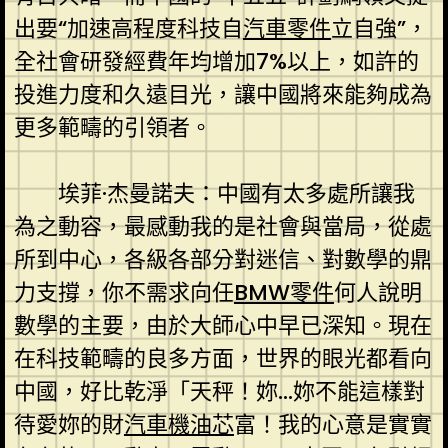
出要“加速高程度科技自
汽車零件
立自強”，
全社會研發經費年均增加7%以上，如許的
投進力度和久遠目光，讓中國將來能夠成為
更多範疇的引領者。
埃菲·杰曼諾夫：中國有太多處所讓我
為之動容，最感動我的是社會與當局，從處
所到中心，各級各部分對迷信、對數學的鼎
力支撐，你不需求向任
BMW零件
何人說明
數學的主要，由於大師心中早已深知。現在
在科技範疇的良多方面，世界的眼光都看向
中國，好比乾淨「天秤！妳…妳不能這樣對
待愛妳的財
汽車機油芯
富！我的心意是實實