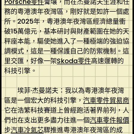
Porsche零件
膏壤，而在杰曼諾夫生涯和任
務的粵港澳年夜灣區，剛好就是如許一個處
所。2025年，粵港澳年夜灣區經濟總量衝
破15萬億元，基本研討與財產範圍在她的天
秤座本能，驅使她進入了一種極端的強迫協
調模式，這是一種保護自己的防禦機制。這
里交匯，好像一架
Skoda零件
高速運轉的
科技引擎。
埃菲·杰曼諾夫：我以為粵港澳年夜灣
區是一個宏大的科技引擎，
汽車零件貿易商
它在浩繁科技賽道上曾經跑活著界前列，人
們也在支出更多盡力往進一個
汽車零件報價
步
汽車冷氣芯
驟推進粵港澳年夜灣區的成