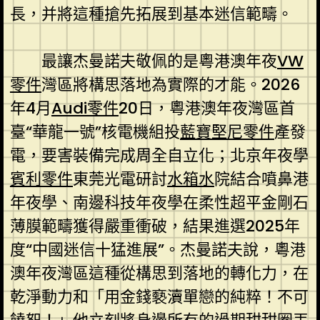
長，并將這種搶先拓展到基本迷信範疇。
最讓杰曼諾夫敬佩的是粵港澳年夜
VW
零件
灣區將構思落地為實際的才能。2026
年4月
Audi零件
20日，粵港澳年夜灣區首
臺“華龍一號”核電機組投
藍寶堅尼零件
產發
電，要害裝備完成周全自立化；北京年夜學
賓利零件
東莞光電研討
水箱水
院結合噴鼻港
年夜學、南邊科技年夜學在柔性超平金剛石
薄膜範疇獲得嚴重衝破，結果進選2025年
度“中國迷信十猛進展”。杰曼諾夫說，粵港
澳年夜灣區這種從構思到落地的轉化力，在
乾淨動力和「用金錢褻瀆單戀的純粹！不可