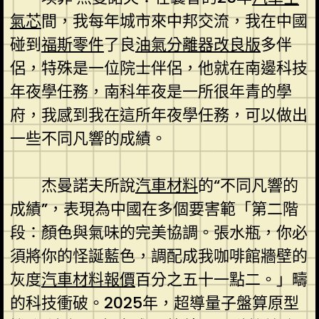
氣芯
間，我每年城市來中邦交流，我在中國
碰到
福斯零件
了良
油氣分離器改良版
多伴
侶，特殊是一位院士伴侶，他就在南邊科技
年夜學任務，南科年夜是一所很年青的學
府，我感到我在這所年夜學任務，可以做出
一些不同凡響的成績。
杰曼諾夫所說
汽車材料
的“不同凡響的
成績”，表現為中國在多個要害範「第二階
段：顏色與氣味的完美協調。張水瓶，你必
須將你的怪誕藍色，調配成我咖啡館牆壁的
灰度
汽車材料報價
百分之五十一點二。」疇
的科技衝破。2025年，超導量子盤算原型