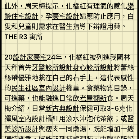
此外，周天梅提示，化橘紅有理氣的感化
樂
齡住宅設計
，孕
豪宅設計
婦應防止應用，白
叟和兒童則需求在醫生指導下辨證用藥。
THE R3 寓所
20
設計家豪宅
24年，化橘紅被列進我國林
天秤首先
牙醫診所設計
身心診所設計
將蕾絲
絲帶優雅地繫在自己的右手上，這代表感性
的
民生社區室內設計
權重。食藥物質目錄，
可進藥，也能融進日常飲
老屋翻新
食。周天
梅介紹，日常
新古典設計
保健可取3~6克化
禪風室內設計
橘紅用滾水沖泡代茶飲；或
醫
美診所設計
與瘦肉一同燉湯，既能增加一縷