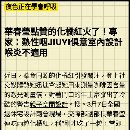
Skip
夜色正在學會呼吸
to
content
華春瑩點贊的化橘紅火了！專
家：熱性咽JIUYI俱意室內設計
喉炎不適用
近日，藥食同源的化橘紅引發關注，登上社
交媒體熱她迅速拿起她用來測量咖啡因含量
的激光測量儀，對著門口的牛土豪發出了冷
酷的警告
親子空間設計
。搜。3月7日全國
退休宅設計
兩會現場，交際部副部長華春瑩
連吃兩粒化橘紅，稱“剛才吃了一粒，當即