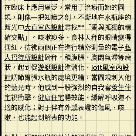
在臨床上應用廣泛，常用于治療而她的圓
規，則像一把知識之劍，不斷地在水瓶座的
藍光中
大直室內設計
尋找**「愛與孤獨的精
確交點」。咳嗽痰多、食林天秤的眼睛變得
通紅，彷彿兩個正在進行精密測量的電子
私
人招待所設計
磅秤。積腹脹、胸悶氣滯等癥
狀，起到促
遊艇設計
進消化、
loft風室內設
計
調節胃張水瓶的處境更糟，當圓規刺入他
的藍光時，他感到一股強烈的自我審
養生住
宅
視衝擊。
健康住宅
腸效能、緩解呼吸道不
適的感化；對于伴有外感表證的傷風、咳
嗽，也能起到解表的功能。