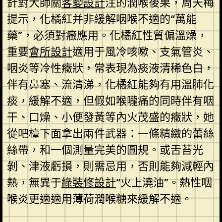
針對大師關
客變設計
注的潤喉後果，周天梅
提示，化橘紅并非緩解咽喉不適的“萬能
藥”，必須對癥應用。化橘紅性質偏溫燥，
重要
會所設計
適用于風冷咳嗽、支氣管炎、
咽炎等冷性癥狀，常表現為痰液清稀色白，
伴有鼻塞、流清涕，化橘紅能夠有用溫肺化
痰，緩解不適，但假如喉嚨痛的同時伴有咽
干、口燥、小便發黃等內火茂盛的癥狀，她
從吧檯下面拿出兩件武器：一條精緻的蕾絲
絲帶，和一個測量完美的圓規。或舌苔光
剝、津液虧損，則需忌用，否則能夠減輕內
熱，無異于
綠裝修設計
“火上澆油”。熱性咽
喉炎更適適用薄荷潤喉糖來緩解不適。