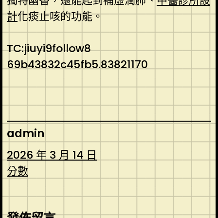
獨特幽香，還能起到補虛潤肺、
中醫診所設
計
化痰止咳的功能。
TC:jiuyi9follow8
69b43832c45fb5.83821170
admin
2026 年 3 月 14 日
分數